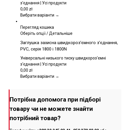
можна
з'єднання | Усі продукти
вибрати
0,00
zł
на
Вибрати варіанти →
сторінці
товару
Перегляд кошика
Цей
Оберіть опції
/
Детальніше
товар
Заглушка захисна швидкороз’ємного з’єднання,
має
PVC, серія 1800 і 1800N
кілька
варіантів.
Універсальні низького тиску швидкороз'ємні
Параметри
з'єднання | Усі продукти
можна
0,00
zł
вибрати
Вибрати варіанти →
на
сторінці
товару
Потрібна допомога при підборі
товару чи не можете знайти
потрібний товар?