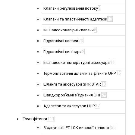
9
Клапани регулювання потоку
12
Клапани та пластинчасті адаптери
6
Інші високонапірні клапани
20
Гідравлічні насоси
2
Гідравлічні циліндри
11
Інші високотемпературні аксесуари
15
Термопластичні шланги та фітинги UHP
10
Шланги та аксесуари SPIR STAR
25
Швидкороз'ємні з'єднання UHP
37
Адаптери та аксесуари UHP
111
Точні фітинги
55
З'єднувачі LET-LOK високої точності