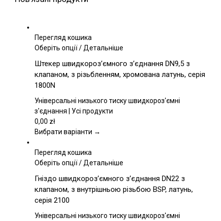
Перегляд кошика
Цей
Оберіть опції
/
Детальніше
товар
Штекер швидкороз’ємного з’єднання DN9,5 з
має
клапаном, з різьбленням, хромована латунь, серія
кілька
1800N
варіантів.
Параметри
Універсальні низького тиску швидкороз'ємні
можна
з'єднання | Усі продукти
вибрати
0,00
zł
на
Вибрати варіанти →
сторінці
товару
Перегляд кошика
Цей
Оберіть опції
/
Детальніше
товар
Гніздо швидкороз’ємного з’єднання DN22 з
має
клапаном, з внутрішньою різьбою BSP, латунь,
кілька
серія 2100
варіантів.
Параметри
Універсальні низького тиску швидкороз'ємні