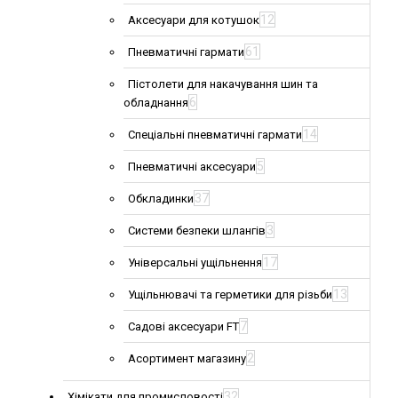
12
Аксесуари для котушок
61
Пневматичні гармати
Пістолети для накачування шин та
6
обладнання
14
Спеціальні пневматичні гармати
5
Пневматичні аксесуари
37
Обкладинки
3
Системи безпеки шлангів
17
Універсальні ущільнення
13
Ущільнювачі та герметики для різьби
7
Садові аксесуари FT
2
Асортимент магазину
32
Хімікати для промисловості