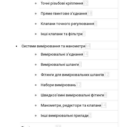
32
Точні різьбові кріплення
18
Пряме гвинтове з'єднання
5
Клапани точного регулювання
1
Інші клапани та фільтри
64
Системи вимірювання та манометри
14
Вимірювальні з'єднання
2
Вимірювальні шланги
12
Фітинги для вимірювальних шлангів
12
Набори вимірювань
8
Швидкоз'ємні вимірювальні фітинги
14
Манометри, редуктори та клапани
2
Інші вимірювальні прилади