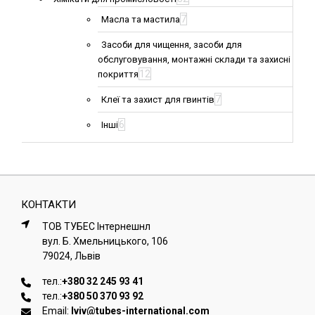
7
Масла та мастила
Засоби для чищення, засоби для
обслуговування, монтажні склади та захисні
12
покриття
7
Клеї та захист для гвинтів
6
Інші
КОНТАКТИ
ТОВ ТУБЕС Iнтернешнл
вул. Б. Хмельницького, 106
79024, Львiв
тел.:
+380 32 245 93 41
тел.:
+380 50 370 93 92
Email:
lviv@tubes-international.com