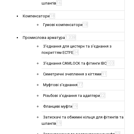
16
шлангів
18
Компенсатори
18
Гумові компенсатори
1 338
Промислова арматура
З'єднання для цистерн та з'єднання з
34
покриттям ECTFE
103
З'єднання CAMLOCK та фітинги IBC
91
Симетричні зчеплення з кігтями
77
Муфтові з'єднання
22
Різьбові з'єднання та адаптери
19
Фланцеві муфти
Затискачі та обжимні кільця для фітингів та
19
шлангів