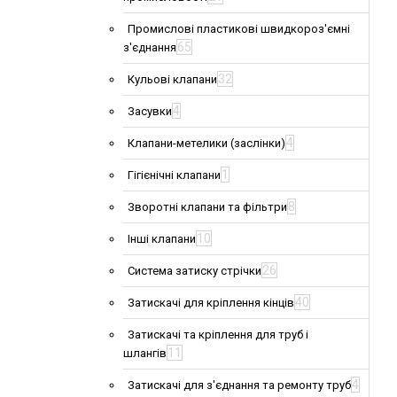
Промислові пластикові швидкороз'ємні
65
з'єднання
32
Кульові клапани
4
Засувки
4
Клапани-метелики (заслінки)
1
Гігієнічні клапани
8
Зворотні клапани та фільтри
10
Інші клапани
26
Система затиску стрічки
40
Затискачі для кріплення кінців
Затискачі та кріплення для труб і
11
шлангів
4
Затискачі для з'єднання та ремонту труб