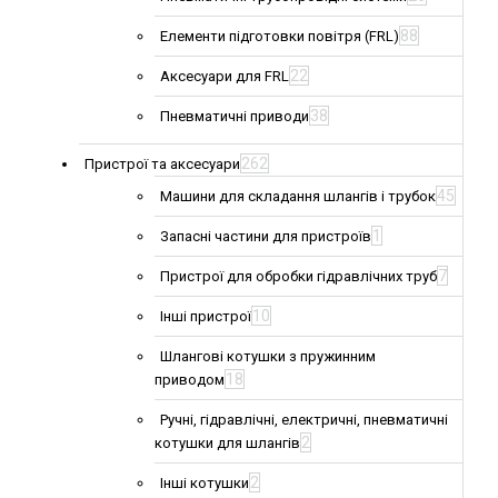
88
Елементи підготовки повітря (FRL)
22
Аксесуари для FRL
38
Пневматичні приводи
262
Пристрої та аксесуари
45
Машини для складання шлангів і трубок
1
Запасні частини для пристроїв
7
Пристрої для обробки гідравлічних труб
10
Інші пристрої
Шлангові котушки з пружинним
18
приводом
Ручні, гідравлічні, електричні, пневматичні
2
котушки для шлангів
2
Інші котушки