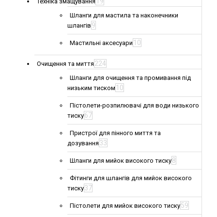
19
Техніка змащування
Шланги для мастила та наконечники
9
шлангів
10
Мастильні аксесуари
224
Очищення та миття
Шланги для очищення та промивання під
10
низьким тиском
Пістолети-розпилювачі для води низького
67
тиску
Пристрої для пінного миття та
33
дозування
8
Шланги для мийок високого тиску
Фітинги для шлангів для мийок високого
37
тиску
59
Пістолети для мийок високого тиску