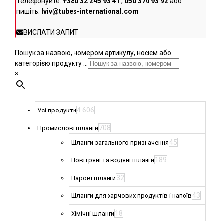
Телефонуйте:
+380 32 245 93 41
,
050 370 93 92
або
пишіть:
lviv@tubes-international.com
ВИСЛАТИ ЗАПИТ
Пошук за назвою, номером артикулу, носієм або
категорією продукту ...
×
4 606
Усі продукти
708
Промислові шланги
45
Шланги загального призначення
189
Повітряні та водяні шланги
32
Парові шланги
43
Шланги для харчових продуктів і напоїв
18
Хімічні шланги