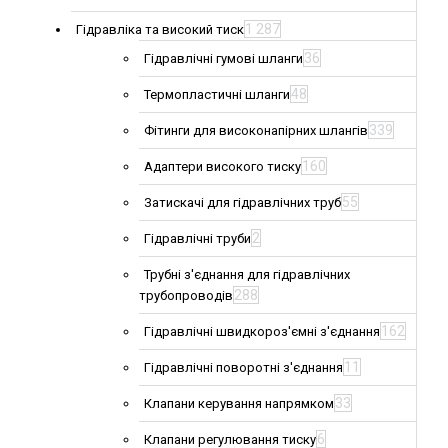
1 287
Гідравліка та високий тиск
36
Гідравлічні гумові шланги
48
Термопластичні шланги
339
Фітинги для високонапірних шлангів
160
Адаптери високого тиску
55
Затискачі для гідравлічних труб
2
Гідравлічні труби
Трубні з'єднання для гідравлічних
288
трубопроводів
162
Гідравлічні швидкороз'ємні з'єднання
11
Гідравлічні поворотні з'єднання
33
Клапани керування напрямком
6
Клапани регулювання тиску