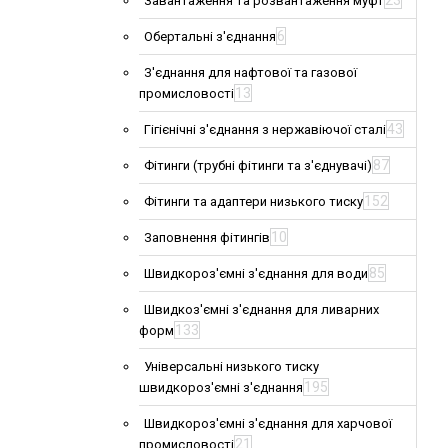
23
Завантаження та розвантаження муфт
6
Обертальні з'єднання
З'єднання для нафтової та газової
13
промисловості
43
Гігієнічні з'єднання з нержавіючої сталі
87
Фітинги (трубні фітинги та з'єднувачі)
152
Фітинги та адаптери низького тиску
10
Заповнення фітингів
85
Швидкороз'ємні з'єднання для води
Швидкоз'ємні з'єднання для ливарних
133
форм
Універсальні низького тиску
195
швидкороз'ємні з'єднання
Швидкороз'ємні з'єднання для харчової
21
промисловості