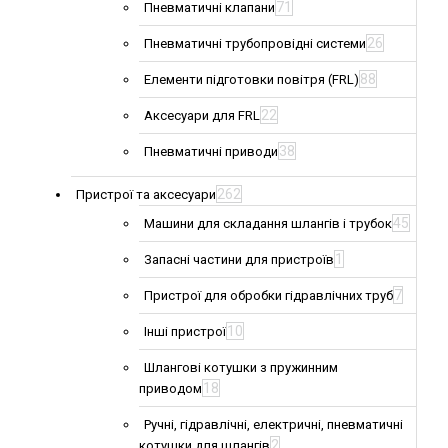
71
Пневматичні клапани
26
Пневматичні трубопровідні системи
88
Елементи підготовки повітря (FRL)
22
Аксесуари для FRL
38
Пневматичні приводи
262
Пристрої та аксесуари
45
Машини для складання шлангів і трубок
1
Запасні частини для пристроїв
7
Пристрої для обробки гідравлічних труб
10
Інші пристрої
Шлангові котушки з пружинним
18
приводом
Ручні, гідравлічні, електричні, пневматичні
2
котушки для шлангів