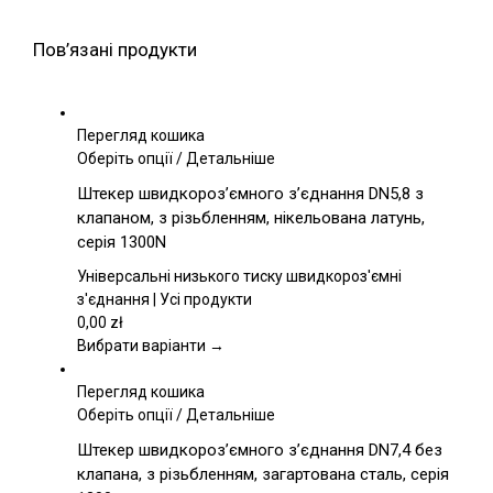
Пов’язані продукти
Перегляд кошика
Цей
Оберіть опції
/
Детальніше
товар
Штекер швидкороз’ємного з’єднання DN5,8 з
має
клапаном, з різьбленням, нікельована латунь,
кілька
серія 1300N
варіантів.
Параметри
Універсальні низького тиску швидкороз'ємні
можна
з'єднання | Усі продукти
вибрати
0,00
zł
на
Вибрати варіанти →
сторінці
товару
Перегляд кошика
Цей
Оберіть опції
/
Детальніше
товар
Штекер швидкороз’ємного з’єднання DN7,4 без
має
клапана, з різьбленням, загартована сталь, серія
кілька