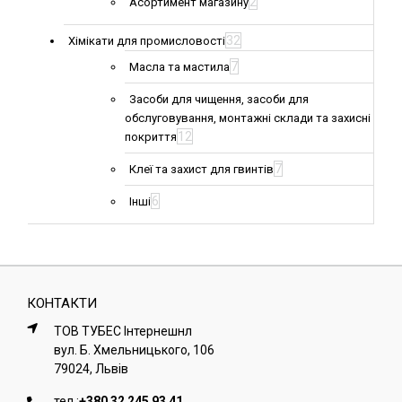
2
Асортимент магазину
32
Хімікати для промисловості
7
Масла та мастила
Засоби для чищення, засоби для
обслуговування, монтажні склади та захисні
12
покриття
7
Клеї та захист для гвинтів
6
Інші
КОНТАКТИ
ТОВ ТУБЕС Iнтернешнл
вул. Б. Хмельницького, 106
79024, Львiв
тел.:
+380 32 245 93 41