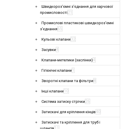
Швидкороз'ємні з'єднання для харчової
21
промисловості
Промислові пластикові швидкороз'ємні
65
з'єднання
32
Кульові клапани
4
Засувки
4
Клапани-метелики (заслінки)
1
Гігієнічні клапани
8
Зворотні клапани та фільтри
10
Інші клапани
26
Система затиску стрічки
40
Затискачі для кріплення кінців
Затискачі та кріплення для труб і
11
шлангів