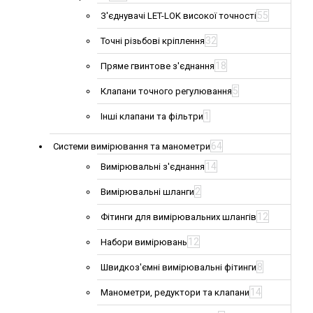
55
З'єднувачі LET-LOK високої точності
32
Точні різьбові кріплення
18
Пряме гвинтове з'єднання
5
Клапани точного регулювання
1
Інші клапани та фільтри
64
Системи вимірювання та манометри
14
Вимірювальні з'єднання
2
Вимірювальні шланги
12
Фітинги для вимірювальних шлангів
12
Набори вимірювань
8
Швидкоз'ємні вимірювальні фітинги
14
Манометри, редуктори та клапани