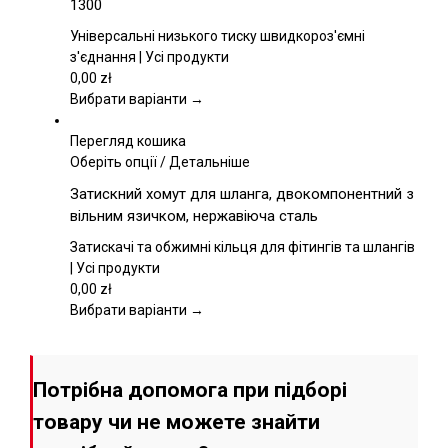
1300
варіантів.
Параметри
Універсальні низького тиску швидкороз'ємні
можна
з'єднання | Усі продукти
вибрати
0,00
zł
на
Вибрати варіанти →
сторінці
товару
Перегляд кошика
Цей
Оберіть опції
/
Детальніше
товар
Затискний хомут для шланга, двокомпонентний з
має
вільним язичком, нержавіюча сталь
кілька
варіантів.
Затискачі та обжимні кільця для фітингів та шлангів
Параметри
| Усі продукти
можна
0,00
zł
вибрати
Вибрати варіанти →
на
сторінці
товару
Потрібна допомога при підборі
товару чи не можете знайти