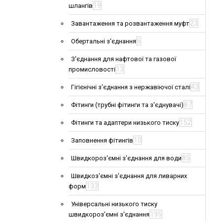
19
шлангів
23
Завантаження та розвантаження муфт
6
Обертальні з'єднання
З'єднання для нафтової та газової
13
промисловості
43
Гігієнічні з'єднання з нержавіючої сталі
87
Фітинги (трубні фітинги та з'єднувачі)
152
Фітинги та адаптери низького тиску
10
Заповнення фітингів
85
Швидкороз'ємні з'єднання для води
Швидкоз'ємні з'єднання для ливарних
133
форм
Універсальні низького тиску
195
швидкороз'ємні з'єднання