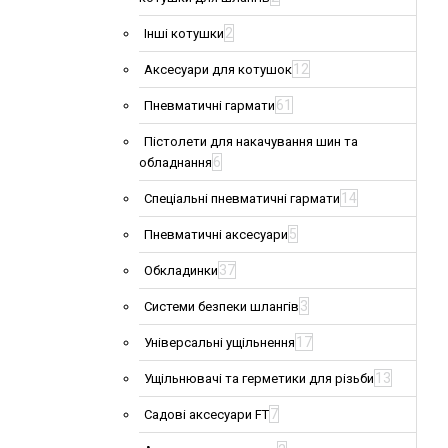
2
Інші котушки
12
Аксесуари для котушок
61
Пневматичні гармати
Пістолети для накачування шин та
6
обладнання
14
Спеціальні пневматичні гармати
5
Пневматичні аксесуари
37
Обкладинки
3
Системи безпеки шлангів
17
Універсальні ущільнення
13
Ущільнювачі та герметики для різьби
7
Садові аксесуари FT