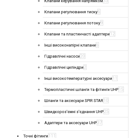
33
Клапани керування напрямком
6
Клапани регулювання тиску
9
Клапани регулювання потоку
12
Клапани та пластинчасті адаптери
6
Інші високонапірні клапани
20
Гідравлічні насоси
2
Гідравлічні циліндри
11
Інші високотемпературні аксесуари
15
Термопластичні шланги та фітинги UHP
10
Шланги та аксесуари SPIR STAR
25
Швидкороз'ємні з'єднання UHP
37
Адаптери та аксесуари UHP
111
Точні фітинги