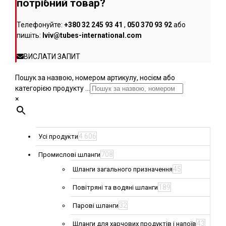
потрібний товар?
Телефонуйте:
+380 32 245 93 41
,
050 370 93 92
або
пишіть:
lviv@tubes-international.com
ВИСЛАТИ ЗАПИТ
Пошук за назвою, номером артикулу, носієм або
категорією продукту ...
×
4 606
Усі продукти
708
Промислові шланги
45
Шланги загального призначення
189
Повітряні та водяні шланги
32
Парові шланги
43
Шланги для харчових продуктів і напоїв