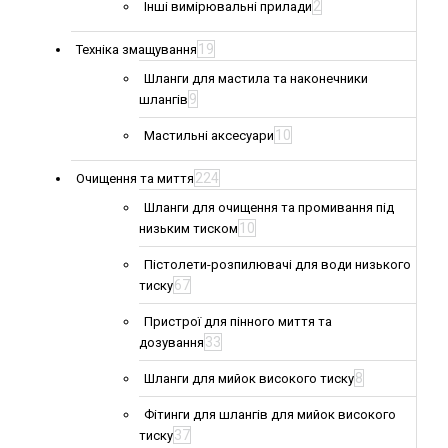
2
Інші вимірювальні прилади
19
Техніка змащування
Шланги для мастила та наконечники
9
шлангів
10
Мастильні аксесуари
224
Очищення та миття
Шланги для очищення та промивання під
10
низьким тиском
Пістолети-розпилювачі для води низького
67
тиску
Пристрої для пінного миття та
33
дозування
8
Шланги для мийок високого тиску
Фітинги для шлангів для мийок високого
37
тиску