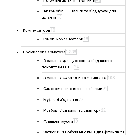
45
Гальмівні шланги та фітинги
Автомобільні шланги та з'єднувачі для
16
шлангів
18
Компенсатори
18
Гумові компенсатори
1 338
Промислова арматура
З'єднання для цистерн та з'єднання з
34
покриттям ECTFE
103
З'єднання CAMLOCK та фітинги IBC
91
Симетричні зчеплення з кігтями
77
Муфтові з'єднання
22
Різьбові з'єднання та адаптери
19
Фланцеві муфти
Затискачі та обжимні кільця для фітингів та