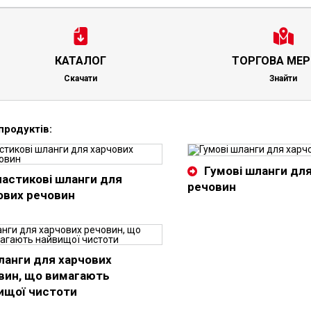
КАТАЛОГ
ТОРГОВА МЕ
Скачати
Знайти
продуктів:
Гумові шланги дл
астикові шланги для
речовин
ових речовин
ланги для харчових
вин, що вимагають
ищої чистоти