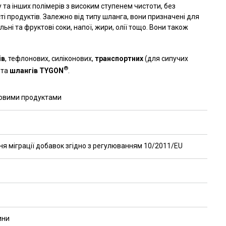
у та інших полімерів з високим ступенем чистоти, без
ті продуктів. Залежно від типу шланга, вони призначені для
ьні та фруктові соки, напої, жири, олії тощо. Вони також
ів
, тефлонових, силіконових,
транспортних
(для сипучих
®
 та
шлангів TYGON
.
рчовими продуктами
ня міграції добавок згідно з регулюванням 10/2011/EU
ини