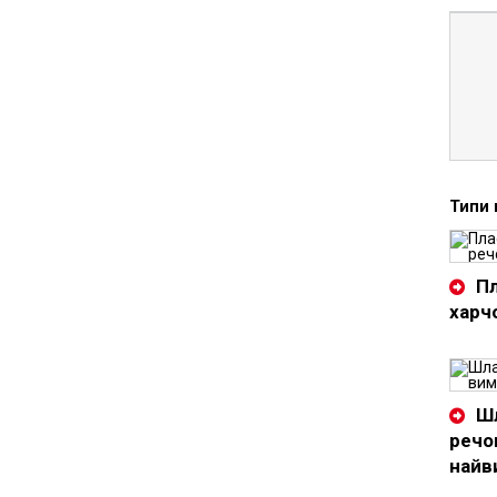
Типи 
Пл
харч
Ш
речо
найв