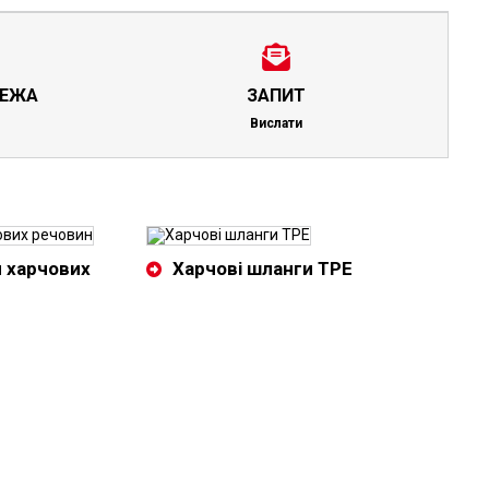
РЕЖА
ЗАПИТ
Вислати
я харчових
Харчові шланги TPE