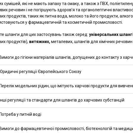
х сумішей, які не мають запаху та смаку, а також з ПВХ, поліетилен
вих речовин і не погіршують здоров’я та органолептичні властивос
их продуктів, таких як питна вода, молоко та його продукти, алкогол
истовуються у фармацевтичній та косметичній промисловості.
те шланги для цих застосувань також серед:
універсальних шланг
их продуктів),
витяжних,
металевих, шлангів для хімічних речовин
Вимоги до гігієни матеріалів шлангів, допущених до контакту з ха
Юридичні регуляції Європейського Союзу
Перелік модельних рідин, що імітують харчові продукти для вивчен
Інші регуляції та стандарти для шлангів до харчових субстанцій
Потреба у питній воді
Вимоги до фармацевтичної промисловості, біотехнологій та медиц