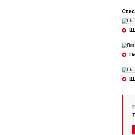
Спис
Шл
Пи
Шл
Т