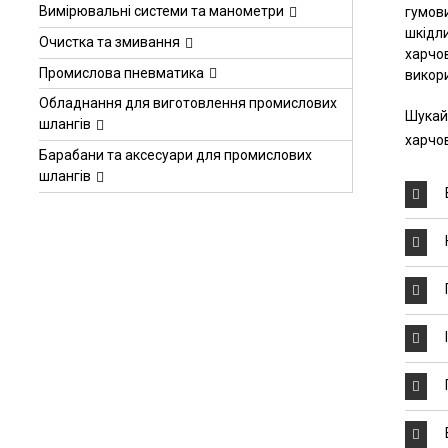
Вимірювальні системи та манометри
гумови
шкідли
Очистка та змивання
харчов
Промислова пневматика
викор
Обладнання для виготовлення промислових
Шукай
шлангів
харчов
Барабани та аксесуари для промислових
шлангів