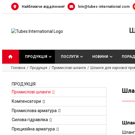
Skip
Найближче відділення!
lviv@tubes-international.com
to
content
Ш
ПРОДУКЦІЯ
ПОСЛУГИ
НОВИНИ
ПОРАД
Головна
Продукція
Промислові шланги
Шланги для харчової про
ПРОДУКЦІЯ
Шла
Промислові шланги
Компенсатори
Промислова арматура
Силова гідравліка
Шлан
Прецизійна арматура
Шланги