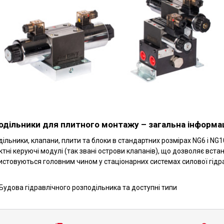
одільники для плитного монтажу – загальна інформа
ільники, клапани, плити та блоки в стандартних розмірах NG6 і NG
тні керуючі модулі (так звані острови клапанів), що дозволяє вст
стовуються головним чином у стаціонарних системах силової гідра
Будова гідравлічного розподільника та доступні типи