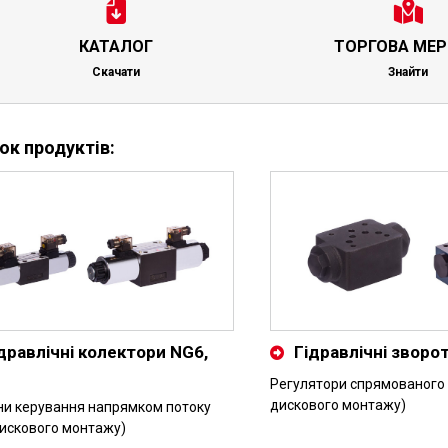
КАТАЛОГ
ТОРГОВА МЕ
Скачати
Знайти
ок продуктів:
дравлічні колектори NG6,
Гідравлічні зворо
0
Регулятори спрямованого 
дискового монтажу)
ни керування напрямком потоку
дискового монтажу)