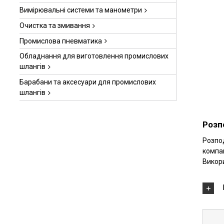
Вимірювальні системи та манометри
Очистка та змивання
Промислова пневматика
Обладнання для виготовлення промислових
шлангів
Барабани та аксесуари для промислових
шлангів
Розп
Розпод
компак
Викори