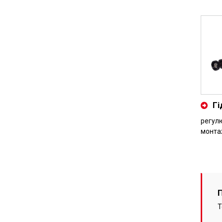
Гі
регул
монта
Т