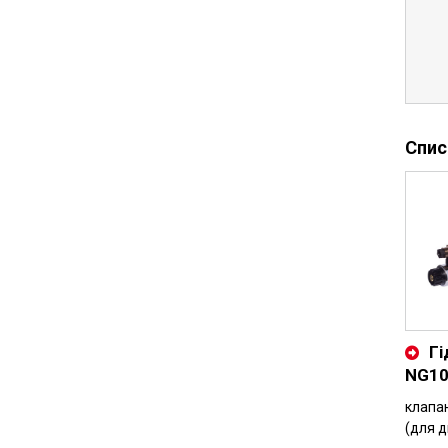
Спис
Гі
NG1
клапа
(для 