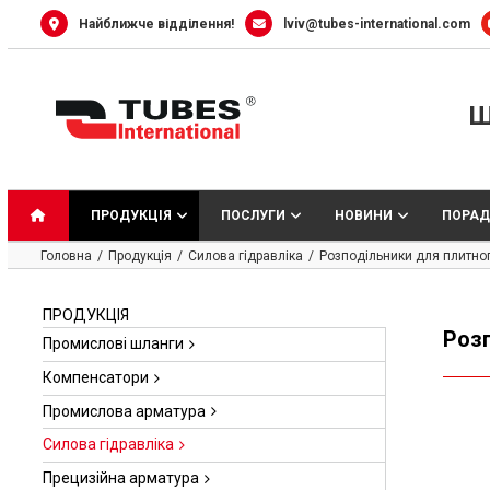
Skip
Найближче відділення!
lviv@tubes-international.com
to
content
Ш
ПРОДУКЦІЯ
ПОСЛУГИ
НОВИНИ
ПОРАД
Головна
Продукція
Силова гідравліка
Розподільники для плитно
ПРОДУКЦІЯ
Роз
Промислові шланги
Компенсатори
Промислова арматура
Силова гідравліка
Прецизійна арматура