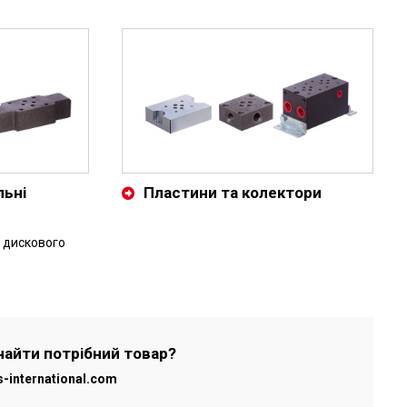
льні
Пластини та колектори
 дискового
найти потрібний товар?
s-international.com