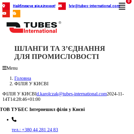
0
Skip
Найближче відділення!
lviv@tubes-international.com
to
content
ШЛАНГИ ТА З’ЄДНАННЯ
ДЛЯ ПРОМИСЛОВОСТІ
Menu
Головна
ФІЛІЯ У КИЄВІ
ФІЛІЯ У КИЄВІ
d.karolczak@tubes-international.com
2024-11-
14T14:28:46+01:00
ТОВ ТУБЕС Iнтернешнл філія у Києві
тел.: +380 44 281 24 83