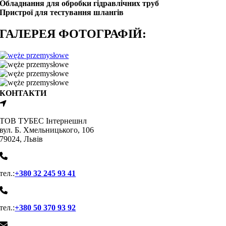
Обладнання для обробки гідравлічних труб
Пристрої для тестування шлангів
ГАЛЕРЕЯ ФОТОГРАФІЙ:
КОНТАКТИ
ТОВ ТУБЕС Iнтернешнл
вул. Б. Хмельницького, 106
79024, Львiв
тел.:
+380 32 245 93 41
тел.:
+380 50 370 93 92