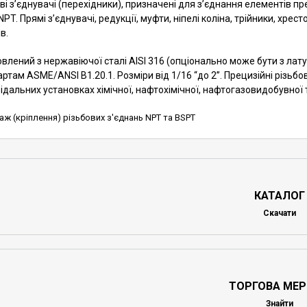
ві з’єднувачі (перехідники), призначені для з’єднання елементів п
 NPT. Прямі з’єднувачі, редукції, муфти, ніпелі коліна, трійники, хре
в.
влений з нержавіючої сталі AISI 316 (опціонально може бути з латун
ртам ASME/ANSI B1.20.1. Розміри від 1/16 “до 2”. Прецизійні різьб
ідальних установках хімічної, нафтохімічної, нафтогазовидобувної 
ж (кріплення) різьбових з'єднань NPT та BSPT
КАТАЛОГ
Скачати
ТОРГОВА МЕ
Знайти