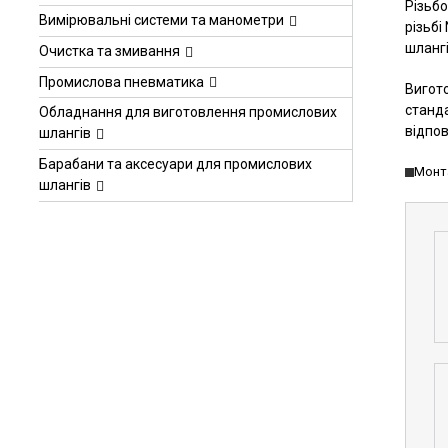
Різьбо
Вимірювальні системи та манометри
різьбі
шлангі
Очистка та змивання
Промислова пневматика
Вигото
станда
Обладнання для виготовлення промислових
відпов
шлангів
Барабани та аксесуари для промислових
Монта
шлангів