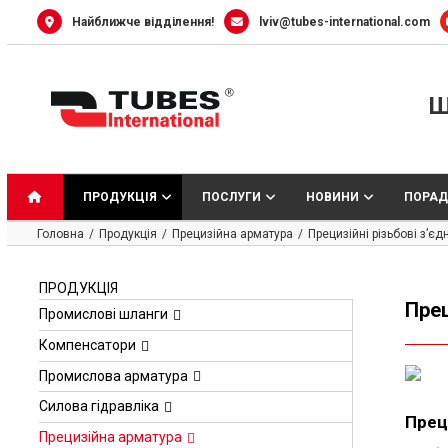
Skip
Найближче відділення!
lviv@tubes-international.com
to
content
Ш
ПРОДУКЦІЯ
ПОСЛУГИ
НОВИНИ
ПОРАД
Головна
Продукція
Прецизійна арматура
Прецизійні різьбові з’є
ПРОДУКЦІЯ
Прец
Промислові шланги
Компенсатори
Промислова арматура
Силова гідравліка
Прец
Прецизійна арматура