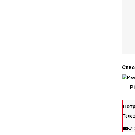
Спис
Р
Потр
Телеф
ВИ