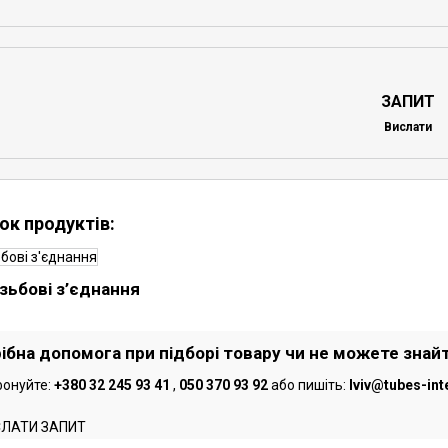
ЗАПИТ
Вислати
ок продуктів:
ізьбові з’єднання
ібна допомога при підборі товару чи не можете знай
онуйте:
+380 32 245 93 41
,
050 370 93 92
або пишіть:
lviv@tubes-int
СЛАТИ ЗАПИТ