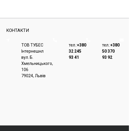
КОНТАКТИ
ТОВ ТУБЕС
тел.:
+380
тел.:
+380
Iнтернешнл
32 245
50 370
вул. Б.
93 41
93 92
Хмельницького,
106
79024, Львiв