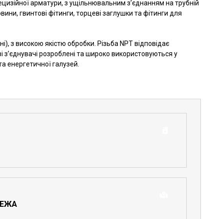
рецизійної арматури, з ущільнювальним з’єднанням на трубній
стовини, гвинтові фітинги, торцеві заглушки та фітинги для
і), з високою якістю обробки. Різьба NPT відповідає
ові з’єднувачі розроблені та широко використовуються у
та енергетичної галузей.
РЕЖА