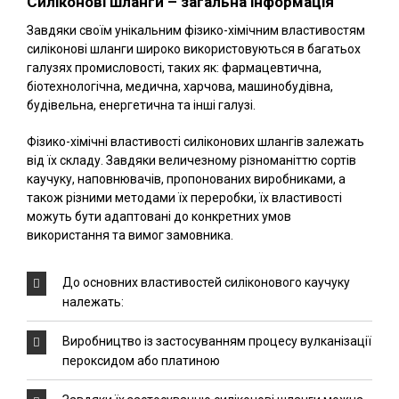
Силіконові шланги – загальна інформація
Завдяки своїм унікальним фізико-хімічним властивостям
силіконові шланги широко використовуються в багатьох
галузях промисловості, таких як: фармацевтична,
біотехнологічна, медична, харчова, машинобудівна,
будівельна, енергетична та інші галузі.
Фізико-хімічні властивості силіконових шлангів залежать
від їх складу. Завдяки величезному різноманіттю сортів
каучуку, наповнювачів, пропонованих виробниками, а
також різними методами їх переробки, їх властивості
можуть бути адаптовані до конкретних умов
використання та вимог замовника.
До основних властивостей силіконового каучуку
належать:
Виробництво із застосуванням процесу вулканізації
пероксидом або платиною