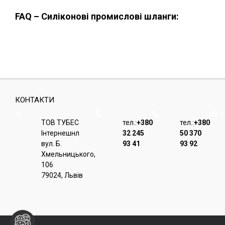
FAQ – Силіконові промислові шланги:
КОНТАКТИ
ТОВ ТУБЕС
тел.:
+380
тел.:
+380
Iнтернешнл
32 245
50 370
вул. Б.
93 41
93 92
Хмельницького,
106
79024, Львiв