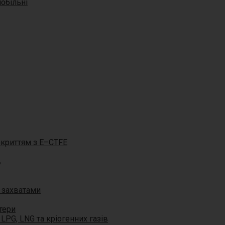
обільні
окриттям з E–CTFE
в
 захватами
птери
 LPG, LNG та кріогенних газів