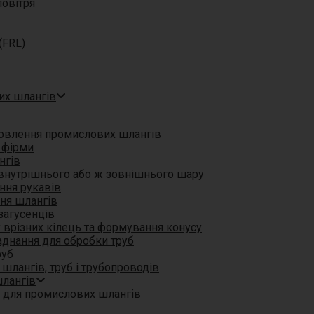
повітря
(FRL)
их шлангів
товлення промислових шлангів
и фірми
нгів
внутрішнього або ж зовнішнього шару
ння рукавів
ння шлангів
загусенців
 врізних кілець та формування конусу
днання для обробки труб
руб
шлангів, труб і трубопроводів
шлангів
и для промислових шлангів