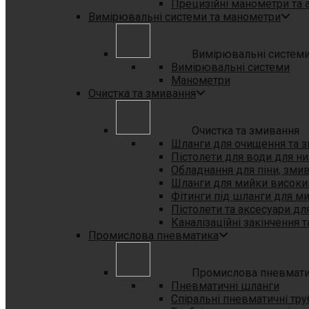
Прецизійні манометри та 
Вимірювальні системи та манометри
Вимірювальні системи
Вимірювальні системи
Манометри
Очистка та змивання
Очистка та змивання
Шланги для очищення та з
Пістолети для води для ни
Обладнання для піни, зми
Шланги для мийки високи
Фітинги під шланги для м
Пістолети та аксесуари дл
Каналізаційні закінчення 
Промислова пневматика
Промислова пневмат
Пневматичні шланги
Спіральні пневматичні тру