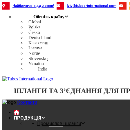
Skip
Найближче відділення!
lviv@tubes-international.com
to
content
Оберіть країну
Global
Polska
Česko
Deutschland
Казахстан
Lietuva
Norge
Slovensko
Україна
India
ШЛАНГИ ТА З’ЄДНАННЯ ДЛЯ П
Контакти
ПРОДУКЦІЯ
Промислові шланги