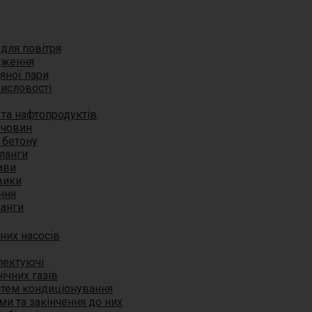
для повітря
дження
яної пари
исловості
 та нафтопродуктів
ечовин
 бетону
ланги
ави
вики
ння
ланги
них насосів
лектуючі
ічних газів
истем кондиціонування
ми та закінчення до них