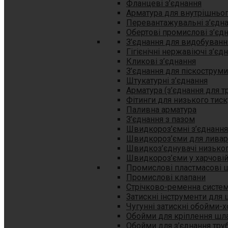
Фланцеві з’єднання
Арматура для внутрішньо
Перевантажувальні з’єдн
Обертові промислові з’єд
З’єднання для видобування
Гігієнічні нержавіючі з’єд
Кликові з’єднання
З’єднання для піскострум
Штукатурні з’єднання
Арматура (з’єднання для т
Фітинги для низького тиск
Паливна арматура
З’єднання з пазом
Швидкороз’ємні з’єднання
Швидкороз’єми для лива
Швидкоз’єднувачі низьког
Швидкороз’єми у харчові
Промислові пластмасові 
Промислові клапани
Стрічково-ременна систем
Затискні інструменти для 
Чугунні затискні обойми-
Обойми для кріплення шла
Обойми для з’єднання тру