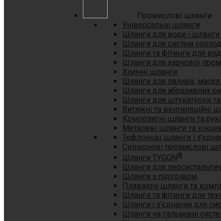
Промислові шланги
Універсальні шланги
Шланги для води і шланги 
Шланги для систем охоло
Шланги та фітинги для вод
Шланги для харчової пром
Хімічні шланги
Шланги для палива, масел
Шланги для абразивних р
Шланги для штукатурки та
Витяжні та вентиляційні ш
Композитні шланги та рук
Металеві шланги та кінце
Тефлонові шланги і з’єдна
Силіконові промислові ш
®
Шланги TYGON
Шланги для персистальтич
Шланги з підігрівом
Плаваючі шланги та комп
Шланги та фітинги для техн
Шланги і з’єднання для с
Шланги на гальмівні систе