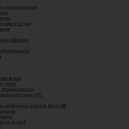
го опресовування
ання
нання
 нафти та газу
нання
инної обробки
рубопроводів)
у
рних форм
о тиску
й промисловості
швидкороз’єми CPC
а затискання шлангів Band-It®
шлангів
хомути
нгів та труб
б