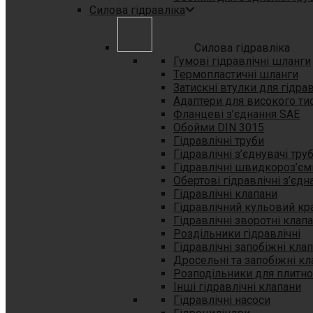
Силова гідравліка
Силова гідравліка
Гумові гідравлічні шланги
Tермопластичні шланги
Затискні втулки для гідра
Aдаптери для високого ти
Фланцеві з’єднання SAE
Oбойми DIN 3015
Гідравлічні труби
Гідравлічні з’єднувачі тру
Гідравлічні швидкороз’єм
Обертові гідравлічні з’єдн
Гідравлічні клапани
Гідравлічний кульовий кр
Гідравлічні зворотні клап
Роздільники гідравлічні
Гідравлічні запобіжні кла
Дросельні та запобіжні кл
Розподільники для плитн
Інші гідравлічні клапани
Гідравлічні насоси