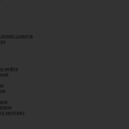
влічних шлангів
ску
б
ні муфти
ання
ан
ани
пани
апани
ого монтажу