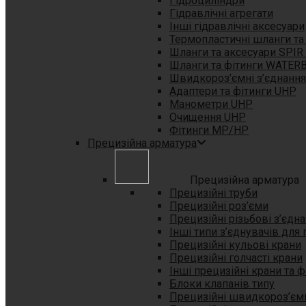
Гідроциліндри
Гідравлічні агрегати
Інші гідравлічні аксесуари
Термопластичні шланги та
Шланги та аксесуари SPIR
Шланги та фітинги WATER
Швидкороз’ємні з’єднанн
Адаптери та фітинги UHP
Манометри UHP
Очищення UHP
Фітинги MP/HP
Прецизійна арматура
Прецизійна арматура
Прецизійні труби
Прецизійні роз’єми
Прецизійні різьбові з’єдн
Інші типи з’єднувачів для
Прецизійні кульові крани
Прецизійні голчасті крани
Інші прецизійні крани та ф
Блоки клапанів типу
Прецизійні швидкороз’єм