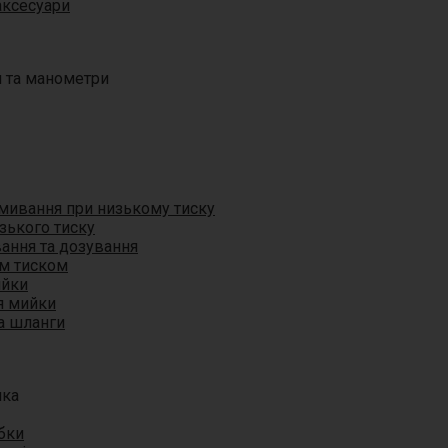
аксесуари
 та манометри
мивання при низькому тиску
зького тиску
вання та дозування
м тиском
ийки
я мийки
та шланги
ика
бки