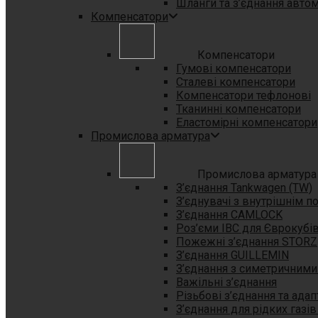
Шланги та з’єднання автом
Компенсатори
Компенсатори
Гумові компенсатори
Сталеві компенсатори
Компенсатори тефлонові
Тканинні компенсатори
Еластомірні компенсатори
Промислова арматура
Промислова арматура
З’єднання Tankwagen (TW)
З’єднувачі з внутрішнім п
З’єднання CAMLOCK
Роз’єми IBC для Єврокубі
Пожежні з’єднання STORZ
З’єднання GUILLEMIN
З’єднання з симетричними
Важільні з’єднання
Різьбові з’єднання та ада
З’єднання для рідких газів