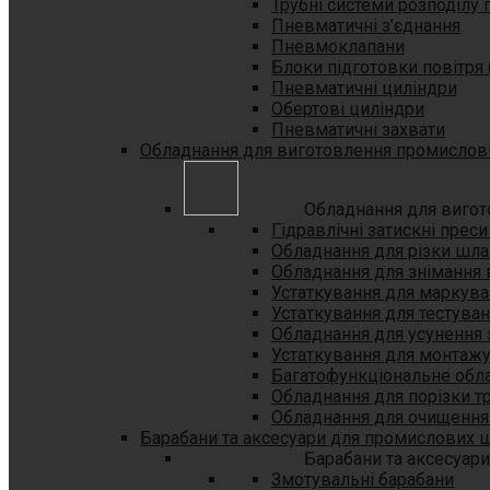
Трубні системи розподілу 
Пневматичні з’єднання
Пневмоклапани
Блоки підготовки повітря 
Пневматичні циліндри
Обертові циліндри
Пневматичні захвати
Обладнання для виготовлення промислов
Обладнання для виго
Гідравлічні затискні прес
Обладнання для різки шла
Обладнання для знімання 
Устаткування для маркува
Устаткування для тестува
Обладнання для усунення 
Устаткування для монтажу
Багатофункціональне обла
Обладнання для порізки т
Обладнання для очищення 
Барабани та аксесуари для промислових 
Барабани та аксесуар
Змотувальні барабани