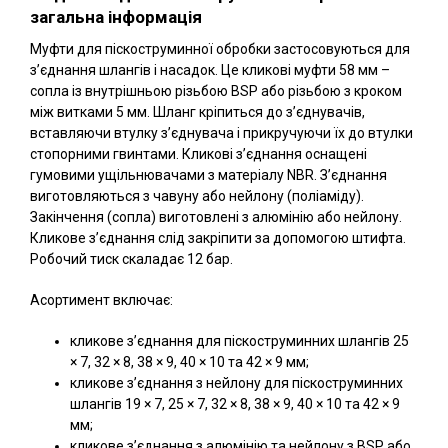
загальна інформація
Муфти для піскоструминної обробки застосовуються для
з’єднання шлангів і насадок. Це кликові муфти 58 мм –
сопла із внутрішньою різьбою BSP або різьбою з кроком
між витками 5 мм. Шланг кріпиться до з’єднувачів,
вставляючи втулку з’єднувача і прикручуючи їх до втулки
стопорними гвинтами. Кликові з’єднання оснащені
гумовими ущільнювачами з матеріалу NBR. З’єднання
виготовляються з чавуну або нейлону (поліаміду).
Закінчення (сопла) виготовлені з алюмінію або нейлону.
Кликове з’єднання слід закріпити за допомогою штифта.
Робочий тиск скаладає 12 бар.
Асортимент включає:
кликове з’єднання для піскоструминних шлангів 25
× 7, 32 × 8, 38 × 9, 40 × 10 та 42 × 9 мм;
кликове з’єднання з нейлону для піскоструминних
шлангів 19 × 7, 25 × 7, 32 × 8, 38 × 9, 40 × 10 та 42 × 9
мм;
кликове з’єднання з алюмінію та нейлону з BSP або