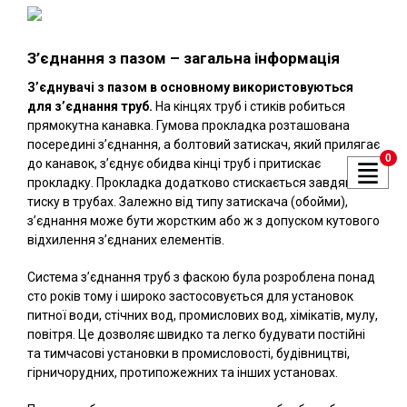
З’єднання з пазом – загальна інформація
З’єднувачі з пазом в основному використовуються
для з’єднання труб.
На кінцях труб і стиків робиться
прямокутна канавка. Гумова прокладка розташована
посередині з’єднання, а болтовий затискач, який прилягає
0
до канавок, з’єднує обидва кінці труб і притискає
прокладку. Прокладка додатково стискається завдяки
тиску в трубах. Залежно від типу затискача (обойми),
з’єднання може бути жорстким або ж з допуском кутового
відхилення з’єднаних елементів.
Система з’єднання труб з фаскою була розроблена понад
сто років тому і широко застосовується для установок
питної води, стічних вод, промислових вод, хімікатів, мулу,
повітря. Це дозволяє швидко та легко будувати постійні
та тимчасові установки в промисловості, будівництві,
гірничорудних, протипожежних та інших установах.