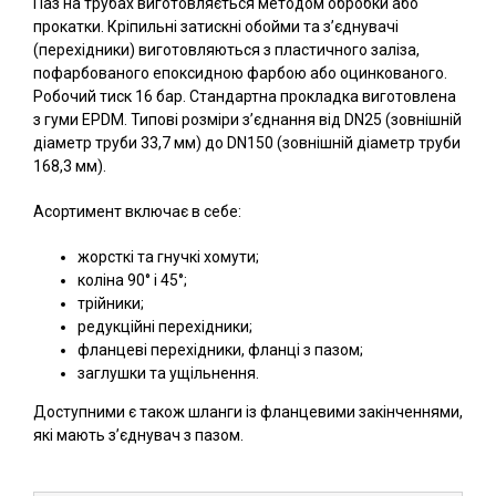
Паз на трубах виготовляється методом обробки або
прокатки. Кріпильні затискні обойми та з’єднувачі
(перехідники) виготовляються з пластичного заліза,
пофарбованого епоксидною фарбою або оцинкованого.
Робочий тиск 16 бар. Стандартна прокладка виготовлена
з гуми EPDM. Типові розміри з’єднання від DN25 (зовнішній
діаметр труби 33,7 мм) до DN150 (зовнішній діаметр труби
168,3 мм).
Асортимент включає в себе:
жорсткі та гнучкі хомути;
коліна 90° і 45°;
трійники;
редукційні перехідники;
фланцеві перехідники, фланці з пазом;
заглушки та ущільнення.
Доступними є також шланги із фланцевими закінченнями,
які мають з’єднувач з пазом.