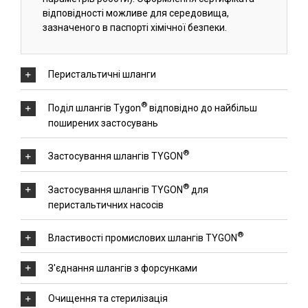
відповідності можливе для середовища,
зазначеного в паспорті хімічної безпеки.
Перистальтичні шланги
®
Поділ шлангів Tygon
відповідно до найбільш
поширених застосувань
®
Застосування шлангів TYGON
®
Застосування шлангів TYGON
для
перистальтичних насосів
®
Властивості промислових шлангів TYGON
З'єднання шлангів з форсунками
Очищення та стерилізація