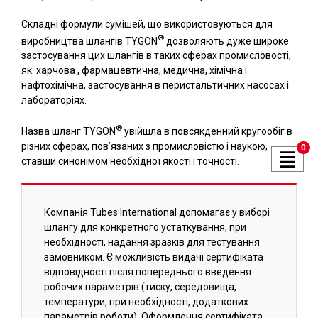
Складні формули сумішей, що використовуються для
®
виробництва шлангів TYGON
дозволяють дуже широке
застосування цих шлангів в таких сферах промисловості,
як: харчова , фармацевтична, медична, хімічна і
нафтохімічна, застосування в перистальтичних насосах і
лабораторіях.
®
Назва шланг TYGON
увійшла в повсякденний кругообіг в
різних сферах, пов’язаних з промисловістю і наукою,
0
ставши синонімом необхідної якості і точності.
Компанія Tubes International допомагає у виборі
шлангу для конкретного устаткування, при
необхідності, надання зразків для тестування
замовником. Є можливість видачі сертифіката
відповідності після попереднього введення
робочих параметрів (тиску, середовища,
температури, при необхідності, додаткових
параметрів роботи). Оформлення сертифіката