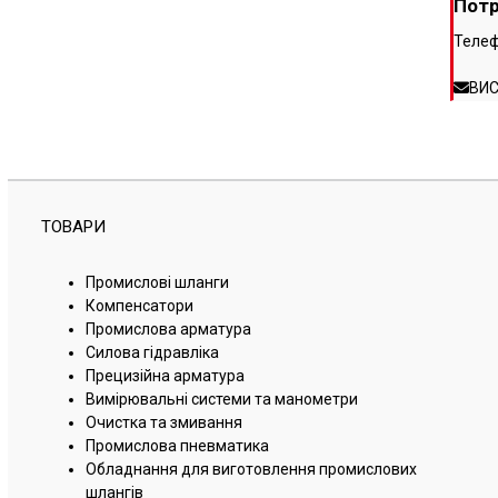
Потр
Телеф
ВИ
ТОВАРИ
Промислові шланги
Компенсатори
Промислова арматура
Силова гідравліка
Прецизійна арматура
Вимірювальні системи та манометри
Очистка та змивання
Промислова пневматика
Обладнання для виготовлення промислових
шлангів