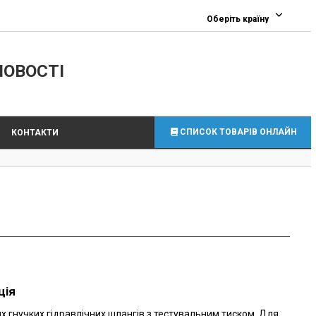
0
Оберіть країну
ЛОВОСТІ
СПИСОК ТОВАРІВ ОНЛАЙН
КОНТАКТИ
ція
х гнучких гідравлічних шлангів з тестувальним тиском. Для