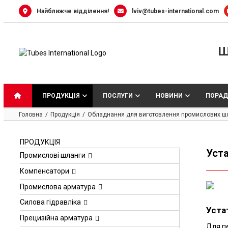
Skip
Найближче відділення!
lviv@tubes-international.com
to
content
Ш
ПРОДУКЦІЯ
ПОСЛУГИ
НОВИНИ
ПОРАД
Головна
Продукція
Обладнання для виготовлення промислових ш
ПРОДУКЦІЯ
Уста
Промислові шланги
Компенсатори
Промислова арматура
Силова гідравліка
Уста
Прецизійна арматура
Для пе