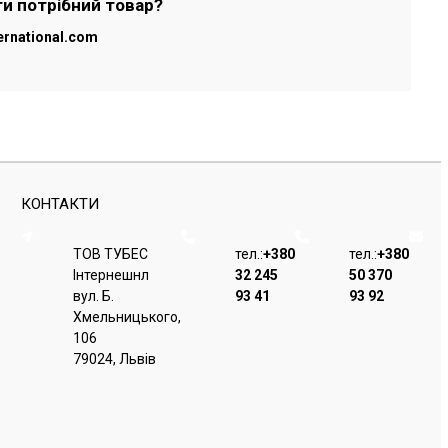
ти потрібний товар?
ernational.com
КОНТАКТИ
ТОВ ТУБЕС
тел.:
+380
тел.:
+380
Iнтернешнл
32 245
50 370
вул. Б.
93 41
93 92
Хмельницького,
106
79024, Львiв