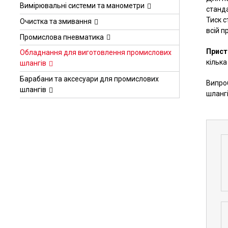
Вимірювальні системи та манометри
станд
Тиск с
Очистка та змивання
всій п
Промислова пневматика
Прист
Обладнання для виготовлення промислових
кілька
шлангів
Барабани та аксесуари для промислових
Випроб
шлангів
шлангі