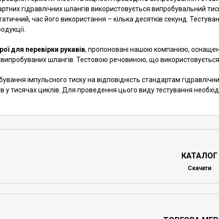
артних гідравлічних шлангів використовується випробувальний тис
татичний, час його використання – кілька десятків секунд. Тестува
родукції.
рої для перевірки рукавів
, пропоновані нашою компанією, оснащен
 випробуваних шлангів. Тестовою речовиною, що використовується 
ування імпульсного тиску на відповідність стандартам гідравлічн
в у тисячах циклів. Для проведення цього виду тестування необхі
КАТАЛОГ
Скачати