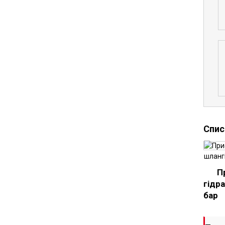
Спис
П
гідр
бар