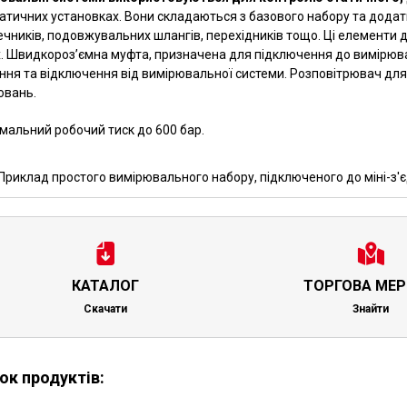
атичних установках. Вони складаються з базового набору та дода
ечників, подовжувальних шлангів, перехідників тощо. Ці елементи
х. Швидкороз’ємна муфта, призначена для підключення до вимірюва
ння та відключення від вимірювальної системи. Розповітрювач для
ювань.
мальний робочий тиск до 600 бар.
Приклад простого вимірювального набору, підключеного до міні-з'є
КАТАЛОГ
ТОРГОВА МЕ
Скачати
Знайти
ок продуктів: