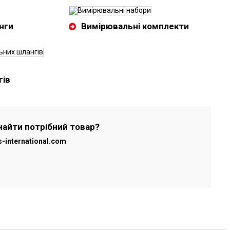
нги
Вимірювальні комплекти
гів
найти потрібний товар?
s-international.com