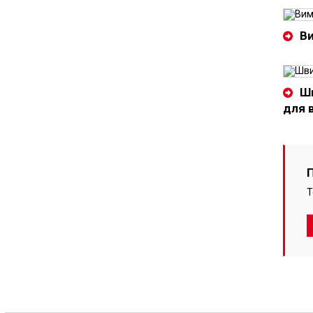
Ви
Шв
для 
Т