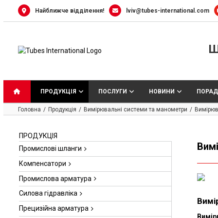
Skip
Найближче відділення!
lviv@tubes-international.com
to
content
Ш
ПРОДУКЦІЯ
ПОСЛУГИ
НОВИНИ
ПОРАД
Головна
Продукція
Вимірювальні системи та манометри
Вимірюв
ПРОДУКЦІЯ
Вим
Промислові шланги
Компенсатори
Промислова арматура
Силова гідравліка
Вимі
Прецизійна арматура
Вимір