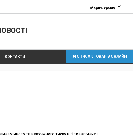
0
Оберіть країну
ЛОВОСТІ
СПИСОК ТОВАРІВ ОНЛАЙН
КОНТАКТИ
динамічного та вакуумного тиску в гідравлічних і