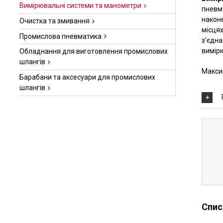
Вимірювальні системи та манометри
пневм
након
Очистка та змивання
місця
Промислова пневматика
з’єдна
вимір
Обладнання для виготовлення промислових
шлангів
Макси
Барабани та аксесуари для промислових
шлангів
Спис