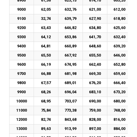
8900
61,36
625,73
614,10
605,20
9000
62,05
632,76
621,00
612,00
9100
32,74
639,79
627,90
618,80
9200
63,43
646,82
634,80
625,60
9300
64,12
653,86
641,70
632,40
9400
64,81
660,89
648,60
639,20
9500
65,50
667,92
655,50
646,00
9600
66,19
674,95
662,40
652,80
9700
66,88
681,98
669,30
659,60
9800
67,57
689,01
676,20
666,40
9900
68,26
696,04
683,10
673,20
10000
68,95
703,07
690,00
680,00
11000
75,84
773,38
759,00
748,00
12000
82,74
843,68
828,00
816,00
13000
89,63
913,99
897,00
884,00