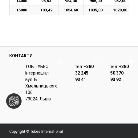
14000
96,53
984,30
966,00
952,00
15000
103,42
1054,60
1035,00
1020,00
КОНТАКТИ
ТОВ ТУБЕС
тел.:
+380
тел.:
+380
Iнтернешнл
32 245
50 370
вул. Б.
93 41
93 92
Хмельницького,
106
79024, Львiв
Copyright © Tubes International