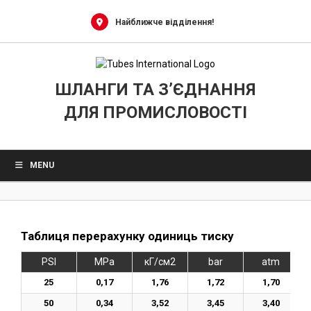
Skip
to
Найближче відділення!
content
ШЛАНГИ ТА З’ЄДНАННЯ
ДЛЯ ПРОМИСЛОВОСТІ
MENU
Таблиця перерахунку одиниць тиску
PSI
MPa
кГ/см2
bar
atm
25
0,17
1,76
1,72
1,70
50
0,34
3,52
3,45
3,40