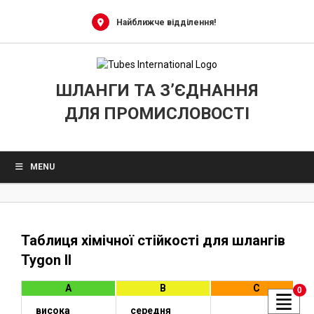
Skip
to
Найближче відділення!
content
ШЛАНГИ ТА З’ЄДНАННЯ
ДЛЯ ПРОМИСЛОВОСТІ
MENU
Таблиця хімічної стійкості для шлангів
Tygon II
A
B
C
0
висока 
середня 