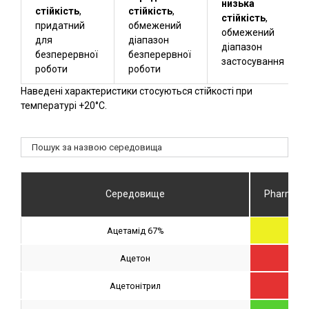
низька 
стійкість
, 
стійкість
, 
стійкість
, 
придатний 
обмежений 
обмежений 
для 
діапазон 
діапазон 
безперервної 
безперервної 
застосування
роботи
роботи
Наведені характеристики стосуються стійкості при
температурі +20°C.
Середовище
PharmaP
Ацетамід 67%
B
Ацетон
X
Ацетонітрил
X