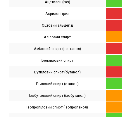
Ацетилен (газ)
A
Акрилонітрил
X
Оцтовий альдегід
X
Аліловий спирт
C
Аміловий спирт (пентанол)
X
Бензиловий спирт
A
Бутиловий спирт (бутанол)
X
Етиловий спирт (етанол)
A
Ізобутиловий спирт (ізобутанол)
C
Ізопропіловий спирт (ізопропанол)
C
Метиловий спирт (метанол)
A
Квасці 5%
A