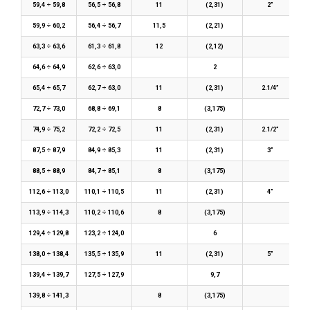
59,4 ÷ 59,8
56,5 ÷ 56,8
11
(2,31)
2”
59,9 ÷ 60,2
56,4 ÷ 56,7
11,5
(2,21)
63,3 ÷ 63,6
61,3 ÷ 61,8
12
(2,12)
64,6 ÷ 64,9
62,6 ÷ 63,0
2
65,4 ÷ 65,7
62,7 ÷ 63,0
11
(2,31)
2.1/4”
72,7 ÷ 73,0
68,8 ÷ 69,1
8
(3,175)
74,9 ÷ 75,2
72,2 ÷ 72,5
11
(2,31)
2.1/2”
87,5 ÷ 87,9
84,9 ÷ 85,3
11
(2,31)
3”
88,5 ÷ 88,9
84,7 ÷ 85,1
8
(3,175)
112,6 ÷ 113,0
110,1 ÷ 110,5
11
(2,31)
4”
113,9 ÷ 114,3
110,2 ÷ 110,6
8
(3,175)
129,4 ÷ 129,8
123,2 ÷ 124,0
6
138,0 ÷ 138,4
135,5 ÷ 135,9
11
(2,31)
5”
139,4 ÷ 139,7
127,5 ÷ 127,9
9,7
139,8 ÷ 141,3
8
(3,175)