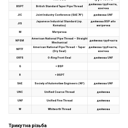
дюймова трубчаста, 
BSPT 
British Standard Taper Pipe Thread
конічна
JIC 
Joint Industry Conference (SAE 74°)
дюймова UNF 
Japanese Industrial Standard (np. 
дюймова BSP або 
JIS 
Komatsu)
метрична
M
Метрична
American National Pipe Thread – Straight 
NPSM 
дюймова трубчаста
Mechanical
American National Pipe Thread – Taper 
дюймова трубчаста, 
NPTF 
(Dry Seal)
конічна
ORFS 
O-Ring Front Seal
дюймова UNF
G
= BSP
R
= BSPT
SAE 
Society of Automotive Engineers (90°)
дюймова UNF
UNC 
Unified Coarse Thread
дюймова
UNF
Unified Fine Thread
дюймова
W
Whitworth Thread
дюймова
Трикутна різьба