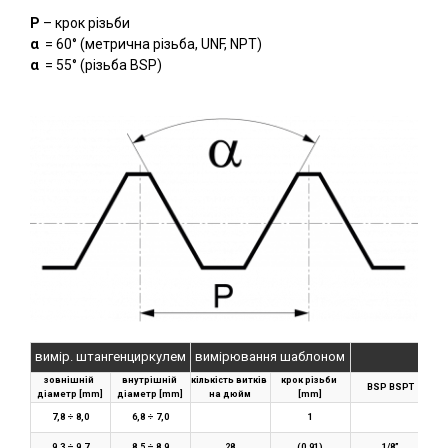
P
– крок різьби
α
= 60° (метрична різьба, UNF, NPT)
α
= 55° (різьба BSP)
вимір. штангенциркулем
вимірювання шаблоном
зовнішній 
внутрішній 
кількість витків 
крок різьби 
BSP BSPT
діаметр [mm]
діаметр [mm]
на дюйм
[mm]
7,8 ÷ 8,0
6,8 ÷ 7,0
1
9,3 ÷ 9,7
8,5 ÷ 8,9
28
(0,91)
1/8”