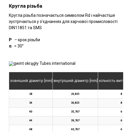
Кругла різьба
Кругла різьба позначається символом Rd і найчастіше
зустрічається у з’єднаннях для харчової промисловості
DIN11851 та SMS
P
– крок різьби
α
= 30°
зовнішній діаметр [mm]
внутрішній діаметр [mm]
кількість витків 
28
24,825
8
34
30,825
8
40
35,767
6
44
39,767
6
48
43,767
6