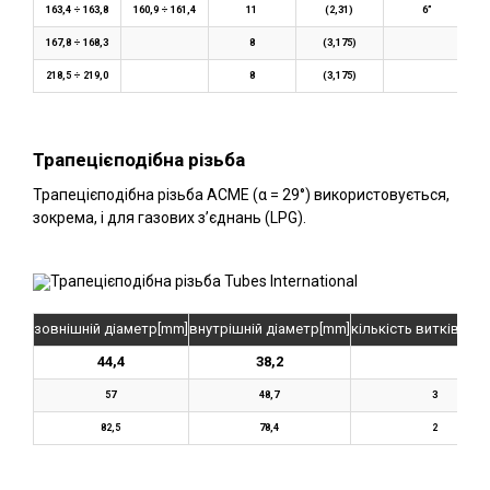
163,4 ÷ 163,8
160,9 ÷ 161,4
11
(2,31)
6”
167,8 ÷ 168,3
8
(3,175)
218,5 ÷ 219,0
8
(3,175)
Трапецієподібна різьба
Трапецієподібна різьба ACME (α = 29°) використовується,
зокрема, і для газових з’єднань (LPG).
зовнішній діаметр[mm]
внутрішній діаметр[mm]
кількість витків на
44,4
38,2
57
48,7
3
82,5
78,4
2