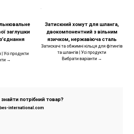
ОБЕРІТЬ
ОПЦІЇ
ЦЕЙ
ДЕТАЛЬНІШЕ
ТОВАР
ільнювальне
Затискний хомут для шланга,
МАЄ
вої заглушки
двокомпонентний з вільним
КІЛЬКА
ВАРІАНТІВ.
з’єднання
язичком, нержавіюча сталь
ПАРАМЕТРИ
МОЖНА
Затискачі та обжимні кільця для фітингів
ВИБРАТИ
та шлангів | Усі продукти
| Усі продукти
НА
Вибрати варіанти →
нти →
СТОРІНЦІ
ТОВАРУ
 знайти потрібний товар?
bes-international.com