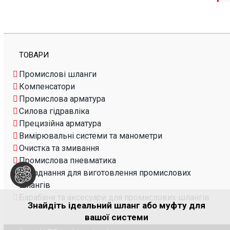
ТОВАРИ
Промислові шланги
Компенсатори
Промислова арматура
Силова гідравліка
Прецизійна арматура
Вимірювальні системи та манометри
Очистка та змивання
Промислова пневматика
Обладнання для виготовлення промислових
шлангів
Барабани та аксесуари для промислових шлангів
Знайдіть ідеальний шланг або муфту для
вашої системи