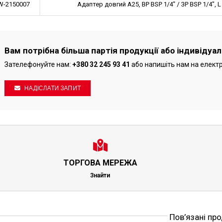
-2150007
Адаптер довгий A25, ВР BSP 1/4" / ЗР BSP 1/4", L
Вам потрібна більша партія продукції або індивідуа
Зателефонуйте нам:
+380 32 245 93 41
або напишіть нам на елект
НАДІСЛАТИ ЗАПИТ
ТОРГОВА МЕРЕЖА
Знайти
Пов’язані пр