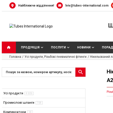
Skip
Найближче відділення!
lviv@tubes-international.com
to
content
Ш
ПРОДУКЦІЯ
ПОСЛУГИ
НОВИНИ
ПОРАД
Головна
Усі продукти
Різьбові пневматичні фітинги
Нікельований л
Ні
A2
Різь
Усі продукти
4 606
Промислові шланги
708
Компенсатори
18