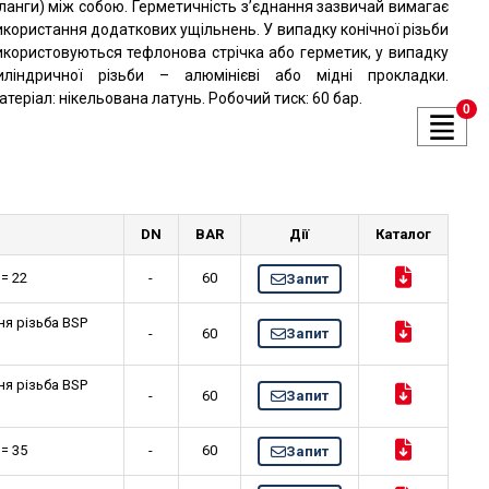
ланги) між собою. Герметичність з’єднання зазвичай вимагає
икористання додаткових ущільнень. У випадку конічної різьби
икористовуються тефлонова стрічка або герметик, у випадку
иліндричної різьби – алюмінієві або мідні прокладки.
атеріал: нікельована латунь. Робочий тиск: 60 бар.
0
DN
BAR
Дії
Каталог
 = 22
-
60
Запит
ня різьба BSP
-
60
Запит
ня різьба BSP
-
60
Запит
 = 35
-
60
Запит