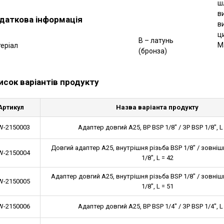
ш
в
даткова інформація
в
ц
B – латунь
М
еріал
(бронза)
исок варіантів продукту
Артикул
Назва варіанта продукту
-2150003
Адаптер довгий A25, ВР BSP 1/8" / ЗР BSP 1/8", L
Довгий адаптер A25, внутрішня різьба BSP 1/8" / зовніш
-2150004
1/8", L = 42
Адаптер довгий A25, внутрішня різьба BSP 1/8" / зовніш
-2150005
1/8", L = 51
-2150006
Адаптер довгий A25, ВР BSP 1/4" / ЗР BSP 1/4", L