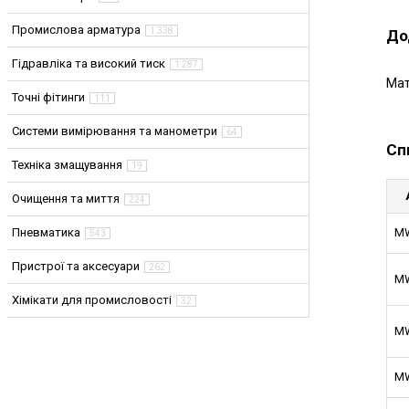
Промислова арматура
1 338
До
Гідравліка та високий тиск
1 287
Мат
Точні фітинги
111
Системи вимірювання та манометри
64
Сп
Техніка змащування
19
Очищення та миття
224
Пневматика
MW
543
Пристрої та аксесуари
262
MW
Хімікати для промисловості
32
MW
MW