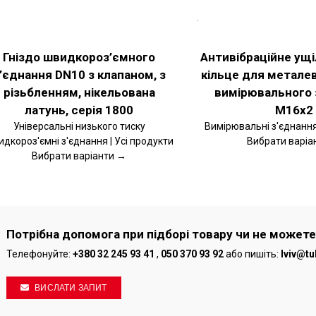
РІТЬ
ОБЕРІТЬ
ІЇ
ОПЦІЇ
ЦЕЙ
АЛЬНІШЕ
ДЕТАЛЬНІШЕ
ВАР
ТОВАР
Гніздо швидкороз’ємного
Антивібраційне ущ
Є
МАЄ
’єднання DN10 з клапаном, з
кільце для метале
ЬКА
КІЛЬКА
ІАНТІВ.
ВАРІАНТІВ.
різьбленням, нікельована
вимірювального 
РАМЕТРИ
ПАРАМЕТРИ
ЖНА
МОЖНА
латунь, серія 1800
M16x2
РАТИ
ВИБРАТИ
Універсальні низького тиску
Вимірювальні з'єднання 
НА
дкороз'ємні з'єднання | Усі продукти
Вибрати варіа
РІНЦІ
СТОРІНЦІ
ВАРУ
ТОВАРУ
Вибрати варіанти →
Потрібна допомога при підборі товару чи не можете
Телефонуйте:
+380 32 245 93 41
,
050 370 93 92
або пишіть:
lviv@tu
ВИСЛАТИ ЗАПИТ