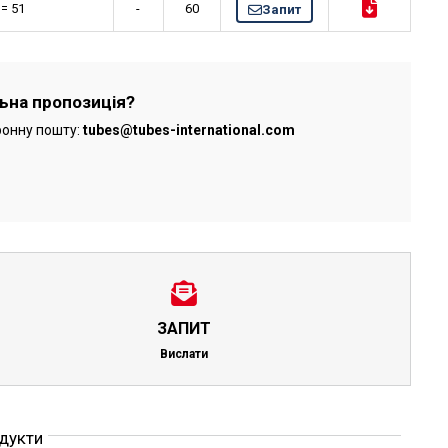
 = 51
-
60
Запит
льна пропозиція?
ронну пошту:
tubes@tubes-international.com
ЗАПИТ
Вислати
одукти