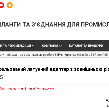
ЛАНГИ ТА З’ЄДНАННЯ ДЛЯ ПРОМИС
И ТА РЕКОМЕНДАЦІЇ
КОМПАНІЯ
КАТАЛОГ ТА БРОШУРИ
атунний адаптер з зовнішньою різьбою BSP/внутрішньою різьбою BSP, тип A25
кельований латунний адаптер з зовнішньою рі
5
бові пневматичні фітинги
,
Усі продукти
А
п