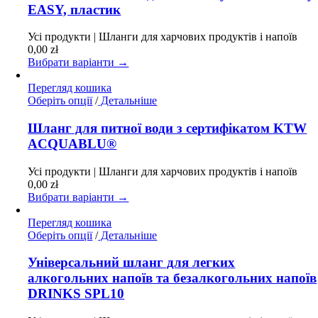
кілька
EASY, пластик
варіантів.
Параметри
Усі продукти | Шланги для харчових продуктів і напоїв
можна
0,00
zł
вибрати
Вибрати варіанти →
на
сторінці
Перегляд кошика
товару
Цей
Оберіть опції
/
Детальніше
товар
має
Шланг для питної води з сертифікатом KTW
кілька
ACQUABLU®
варіантів.
Параметри
Усі продукти | Шланги для харчових продуктів і напоїв
можна
0,00
zł
вибрати
Вибрати варіанти →
на
сторінці
Перегляд кошика
товару
Цей
Оберіть опції
/
Детальніше
товар
має
Універсальний шланг для легких
кілька
алкогольних напоїв та безалкогольних напоїв
варіантів.
DRINKS SPL10
Параметри
можна