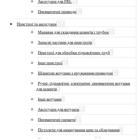
22
Аксесуари для FRL
38
Пневматичні приводи
262
Пристрої та аксесуари
45
Машини для складання шлангів і трубок
1
Запасні частини для пристроїв
7
Пристрої для обробки гідравлічних труб
10
Інші пристрої
18
Шлангові котушки з пружинним приводом
Ручні, гідравлічні, електричні, пневматичні котушки
2
для шлангів
2
Інші котушки
12
Аксесуари для котушок
61
Пневматичні гармати
6
Пістолети для накачування шин та обладнання