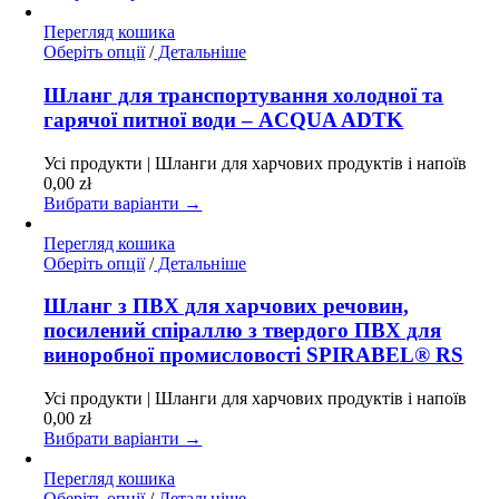
на
сторінці
Перегляд кошика
товару
Цей
Оберіть опції
/
Детальніше
товар
має
Шланг для транспортування холодної та
кілька
гарячої питної води – ACQUA ADTK
варіантів.
Параметри
Усі продукти | Шланги для харчових продуктів і напоїв
можна
0,00
zł
вибрати
Вибрати варіанти →
на
сторінці
Перегляд кошика
товару
Цей
Оберіть опції
/
Детальніше
товар
має
Шланг з ПВХ для харчових речовин,
кілька
посилений спіраллю з твердого ПВХ для
варіантів.
виноробної промисловості SPIRABEL® RS
Параметри
можна
Усі продукти | Шланги для харчових продуктів і напоїв
вибрати
0,00
zł
на
Вибрати варіанти →
сторінці
товару
Перегляд кошика
Цей
Оберіть опції
/
Детальніше