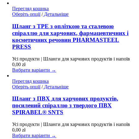
сторінці
Перегляд кошика
товару
Цей
Оберіть опції
/
Детальніше
товар
має
Шланг з TPE з опліткою та сталевою
кілька
спіраллю для харчових, фармацевтичних і
варіантів.
косметичних речовин PHARMASTEEL
Параметри
PRESS
можна
вибрати
на
Усі продукти | Шланги для харчових продуктів і напоїв
сторінці
0,00
zł
товару
Вибрати варіанти →
Перегляд кошика
Цей
Оберіть опції
/
Детальніше
товар
має
Шланг з ПВХ для харчових продуктів,
кілька
посилений спіраллю з твердого ПВХ
варіантів.
SPIRABEL® SNTS
Параметри
можна
Усі продукти | Шланги для харчових продуктів і напоїв
вибрати
0,00
zł
на
Вибрати варіанти →
сторінці