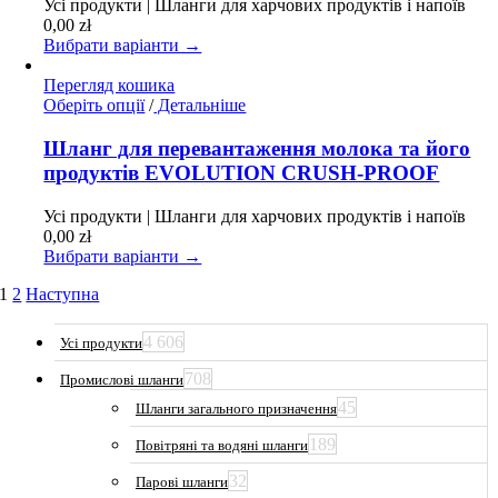
Усі продукти | Шланги для харчових продуктів і напоїв
вибрати
0,00
zł
на
Вибрати варіанти →
сторінці
товару
Перегляд кошика
Цей
Оберіть опції
/
Детальніше
товар
має
Шланг для перевантаження молока та його
кілька
продуктів EVOLUTION CRUSH-PROOF
варіантів.
Параметри
Усі продукти | Шланги для харчових продуктів і напоїв
можна
0,00
zł
вибрати
Вибрати варіанти →
на
сторінці
1
2
Наступна
товару
4 606
Усі продукти
708
Промислові шланги
45
Шланги загального призначення
189
Повітряні та водяні шланги
32
Парові шланги