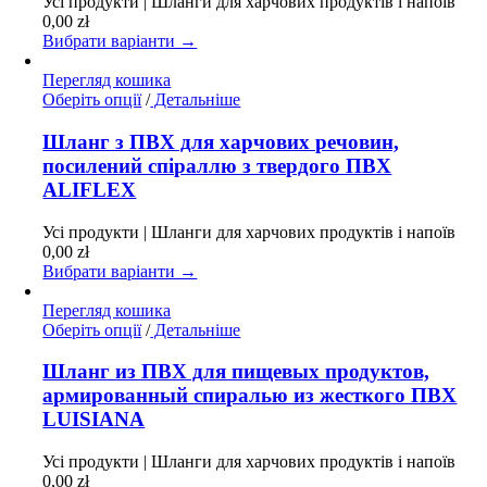
на
Усі продукти | Шланги для харчових продуктів і напоїв
сторінці
0,00
zł
товару
Вибрати варіанти →
Перегляд кошика
Цей
Оберіть опції
/
Детальніше
товар
має
Шланг з ПВХ для харчових речовин,
кілька
посилений спіраллю з твердого ПВХ
варіантів.
ALIFLEX
Параметри
можна
Усі продукти | Шланги для харчових продуктів і напоїв
вибрати
0,00
zł
на
Вибрати варіанти →
сторінці
товару
Перегляд кошика
Цей
Оберіть опції
/
Детальніше
товар
має
Шланг из ПВХ для пищевых продуктов,
кілька
армированный спиралью из жесткого ПВХ
варіантів.
LUISIANA
Параметри
можна
Усі продукти | Шланги для харчових продуктів і напоїв
вибрати
0,00
zł
на