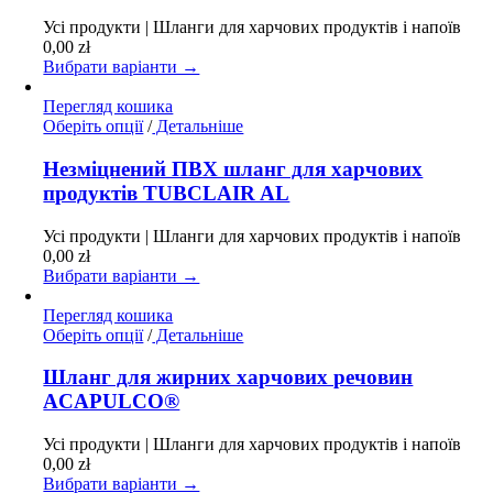
Параметри
Усі продукти | Шланги для харчових продуктів і напоїв
можна
0,00
zł
вибрати
Вибрати варіанти →
на
сторінці
Перегляд кошика
товару
Цей
Оберіть опції
/
Детальніше
товар
має
Незміцнений ПВХ шланг для харчових
кілька
продуктів TUBCLAIR AL
варіантів.
Параметри
Усі продукти | Шланги для харчових продуктів і напоїв
можна
0,00
zł
вибрати
Вибрати варіанти →
на
сторінці
Перегляд кошика
товару
Цей
Оберіть опції
/
Детальніше
товар
має
Шланг для жирних харчових речовин
кілька
ACAPULCO®
варіантів.
Параметри
Усі продукти | Шланги для харчових продуктів і напоїв
можна
0,00
zł
вибрати
Вибрати варіанти →
на