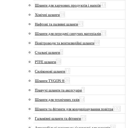
43
Шланги для харчових продуктів і напоїв
18
Хімічні шланги
43
Нафтові та паливні шланги
23
Шланги для передачі сипучих матеріалів
69
Повітроводи та вентиляційні шланги
2
Стальні шланги
28
PTFE шланги
11
Силіконові шланги
26
Шланги TYGON ®
2
Плавучі шланги та аксесуари
14
Шланги для технічних газів
102
Шланги та фітинги для кондиціонування повітря
45
Гальмівні шланги та фітинги
16
Автомобільні шланги та з'єднувачі для шлангів