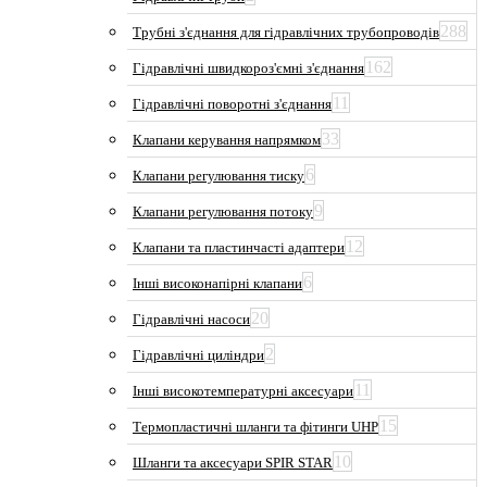
288
Трубні з'єднання для гідравлічних трубопроводів
162
Гідравлічні швидкороз'ємні з'єднання
11
Гідравлічні поворотні з'єднання
33
Клапани керування напрямком
6
Клапани регулювання тиску
9
Клапани регулювання потоку
12
Клапани та пластинчасті адаптери
6
Інші високонапірні клапани
20
Гідравлічні насоси
2
Гідравлічні циліндри
11
Інші високотемпературні аксесуари
15
Термопластичні шланги та фітинги UHP
10
Шланги та аксесуари SPIR STAR