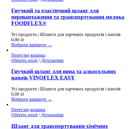
товар
має
Гнучкий та еластичний шланг для
кілька
перевантаження та транспортування молока
варіантів.
FOODFLEX®
Параметри
можна
Усі продукти | Шланги для харчових продуктів і напоїв
вибрати
0,00
zł
на
Вибрати варіанти →
сторінці
товару
Перегляд кошика
Цей
Оберіть опції
/
Детальніше
товар
має
Гнучкий шланг для вина та алкогольних
кілька
напоїв VINOFLEX EASY
варіантів.
Параметри
Усі продукти | Шланги для харчових продуктів і напоїв
можна
0,00
zł
вибрати
Вибрати варіанти →
на
сторінці
Перегляд кошика
товару
Цей
Оберіть опції
/
Детальніше
товар
має
Шланг для транспортування хімічних