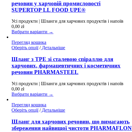
кілька
речовин у харчовій промисловості
варіантів.
SUPERTOP LL FOOD UPE®
Параметри
можна
Усі продукти | Шланги для харчових продуктів і напоїв
вибрати
0,00
zł
на
Вибрати варіанти →
сторінці
товару
Перегляд кошика
Цей
Оберіть опції
/
Детальніше
товар
має
Шланг з TPE зі сталевою спіраллю для
кілька
харчових, фармацевтичних і косметичних
варіантів.
речовин PHARMASTEEL
Параметри
можна
Усі продукти | Шланги для харчових продуктів і напоїв
вибрати
0,00
zł
на
Вибрати варіанти →
сторінці
товару
Перегляд кошика
Цей
Оберіть опції
/
Детальніше
товар
має
Шланг для харчових речовин, що вимагають
кілька
збереження найвищої чистоти PHARMAFLON
варіантів.