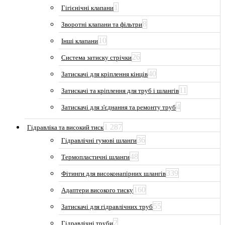
1
Гігієнічні клапани
8
Зворотні клапани та фільтри
10
Інші клапани
26
Система затиску стрічки
40
Затискачі для кріплення кінців
11
Затискачі та кріплення для труб і шлангів
4
Затискачі для з'єднання та ремонту труб
1 287
Гідравліка та високий тиск
36
Гідравлічні гумові шланги
48
Термопластичні шланги
339
Фітинги для високонапірних шлангів
160
Адаптери високого тиску
55
Затискачі для гідравлічних труб
2
Гідравлічні труби