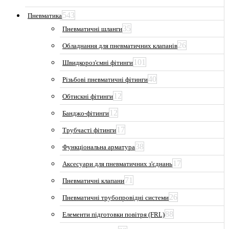
543
Пневматика
35
Пневматичні шланги
26
Обладнання для пневматичних клапанів
101
Швидкороз'ємні фітинги
40
Різьбові пневматичні фітинги
12
Обтискні фітинги
12
Банджо-фітинги
17
Трубчасті фітинги
38
Функціональна арматура
17
Аксесуари для пневматичних з'єднань
71
Пневматичні клапани
26
Пневматичні трубопровідні системи
88
Елементи підготовки повітря (FRL)