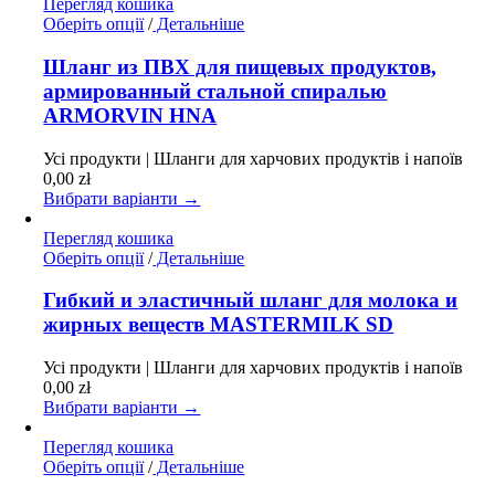
Перегляд кошика
Цей
Оберіть опції
/
Детальніше
товар
має
Шланг из ПВХ для пищевых продуктов,
кілька
армированный стальной спиралью
варіантів.
ARMORVIN HNA
Параметри
можна
Усі продукти | Шланги для харчових продуктів і напоїв
вибрати
0,00
zł
на
Вибрати варіанти →
сторінці
товару
Перегляд кошика
Цей
Оберіть опції
/
Детальніше
товар
має
Гибкий и эластичный шланг для молока и
кілька
жирных веществ MASTERMILK SD
варіантів.
Параметри
Усі продукти | Шланги для харчових продуктів і напоїв
можна
0,00
zł
вибрати
Вибрати варіанти →
на
сторінці
Перегляд кошика
товару
Цей
Оберіть опції
/
Детальніше
товар