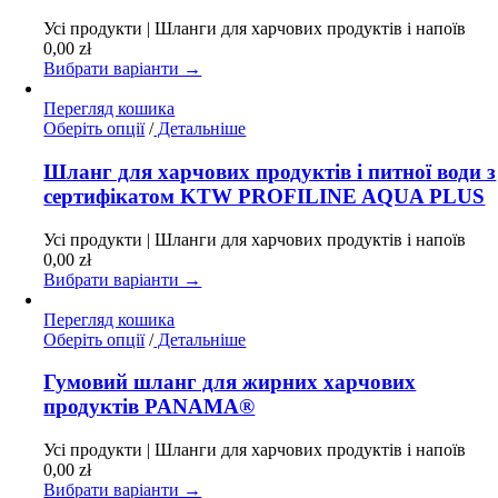
Параметри
Усі продукти | Шланги для харчових продуктів і напоїв
можна
0,00
zł
вибрати
Вибрати варіанти →
на
сторінці
Перегляд кошика
товару
Цей
Оберіть опції
/
Детальніше
товар
має
Шланг для харчових продуктів і питної води з
кілька
сертифікатом KTW PROFILINE AQUA PLUS
варіантів.
Параметри
Усі продукти | Шланги для харчових продуктів і напоїв
можна
0,00
zł
вибрати
Вибрати варіанти →
на
сторінці
Перегляд кошика
товару
Цей
Оберіть опції
/
Детальніше
товар
має
Гумовий шланг для жирних харчових
кілька
продуктів PANAMA®
варіантів.
Параметри
Усі продукти | Шланги для харчових продуктів і напоїв
можна
0,00
zł
вибрати
Вибрати варіанти →