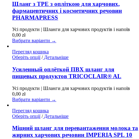
має
Шланг з TPE з опліткою для харчових,
кілька
фармацевтичних і косметичних речовин
варіантів.
PHARMAPRESS
Параметри
можна
Усі продукти | Шланги для харчових продуктів і напоїв
вибрати
0,00
zł
на
Вибрати варіанти →
сторінці
товару
Перегляд кошика
Цей
Оберіть опції
/
Детальніше
товар
має
Усиленный оплёткой ПВХ шланг для
кілька
пищевых продуктов TRICOCLAIR® AL
варіантів.
Параметри
Усі продукти | Шланги для харчових продуктів і напоїв
можна
0,00
zł
вибрати
Вибрати варіанти →
на
сторінці
Перегляд кошика
товару
Цей
Оберіть опції
/
Детальніше
товар
має
Міцний шланг для перевантаження молока та
кілька
жирних харчових речовин IMPERIA SPL 10
варіантів.