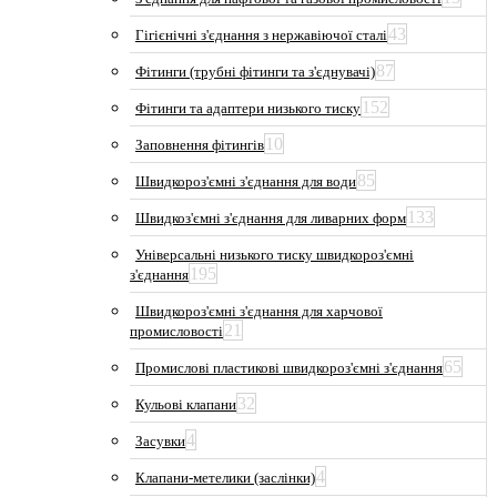
43
Гігієнічні з'єднання з нержавіючої сталі
87
Фітинги (трубні фітинги та з'єднувачі)
152
Фітинги та адаптери низького тиску
10
Заповнення фітингів
85
Швидкороз'ємні з'єднання для води
133
Швидкоз'ємні з'єднання для ливарних форм
Універсальні низького тиску швидкороз'ємні
195
з'єднання
Швидкороз'ємні з'єднання для харчової
21
промисловості
65
Промислові пластикові швидкороз'ємні з'єднання
32
Кульові клапани
4
Засувки
4
Клапани-метелики (заслінки)