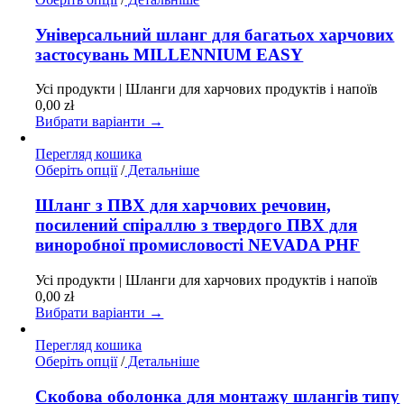
товар
має
Універсальний шланг для багатьох харчових
кілька
застосувань MILLENNIUM EASY
варіантів.
Параметри
Усі продукти | Шланги для харчових продуктів і напоїв
можна
0,00
zł
вибрати
Вибрати варіанти →
на
сторінці
Перегляд кошика
товару
Цей
Оберіть опції
/
Детальніше
товар
має
Шланг з ПВХ для харчових речовин,
кілька
посилений спіраллю з твердого ПВХ для
варіантів.
виноробної промисловості NEVADA PHF
Параметри
можна
Усі продукти | Шланги для харчових продуктів і напоїв
вибрати
0,00
zł
на
Вибрати варіанти →
сторінці
товару
Перегляд кошика
Цей
Оберіть опції
/
Детальніше
товар
має
Скобова оболонка для монтажу шлангів типу