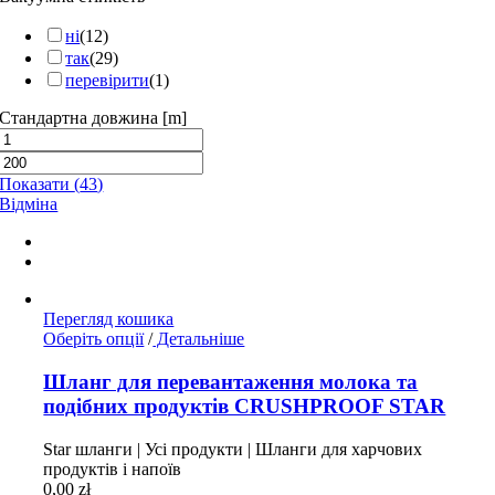
ні
(
12
)
так
(
29
)
перевірити
(
1
)
Стандартна довжина [m]
Показати
(
43
)
Відміна
Перегляд кошика
Цей
Оберіть опції
/
Детальніше
товар
має
Шланг для перевантаження молока та
кілька
подібних продуктів CRUSHPROOF STAR
варіантів.
Параметри
Star шланги | Усі продукти | Шланги для харчових
можна
продуктів і напоїв
вибрати
0,00
zł