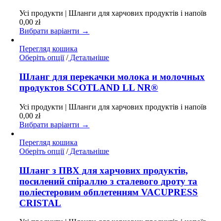
Параметри
Усі продукти | Шланги для харчових продуктів і напоїв
можна
0,00
zł
вибрати
Вибрати варіанти →
на
сторінці
Перегляд кошика
товару
Цей
Оберіть опції
/
Детальніше
товар
має
Шланг для перекачки молока и молочных
кілька
продуктов SCOTLAND LL NR®
варіантів.
Параметри
Усі продукти | Шланги для харчових продуктів і напоїв
можна
0,00
zł
вибрати
Вибрати варіанти →
на
сторінці
Перегляд кошика
товару
Цей
Оберіть опції
/
Детальніше
товар
має
Шланг з ПВХ для харчових продуктів,
кілька
посилений спіраллю з сталевого дроту та
варіантів.
поліестеровим обплетенням VACUPRESS
Параметри
CRISTAL
можна
вибрати