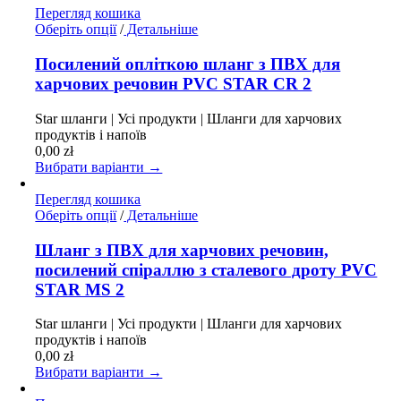
товару
Перегляд кошика
Цей
Оберіть опції
/
Детальніше
товар
має
Посилений опліткою шланг з ПВХ для
кілька
харчових речовин PVC STAR CR 2
варіантів.
Параметри
Star шланги | Усі продукти | Шланги для харчових
можна
продуктів і напоїв
вибрати
0,00
zł
на
Вибрати варіанти →
сторінці
товару
Перегляд кошика
Цей
Оберіть опції
/
Детальніше
товар
має
Шланг з ПВХ для харчових речовин,
кілька
посилений спіраллю з сталевого дроту PVC
варіантів.
STAR MS 2
Параметри
можна
Star шланги | Усі продукти | Шланги для харчових
вибрати
продуктів і напоїв
на
0,00
zł
сторінці
Вибрати варіанти →
товару