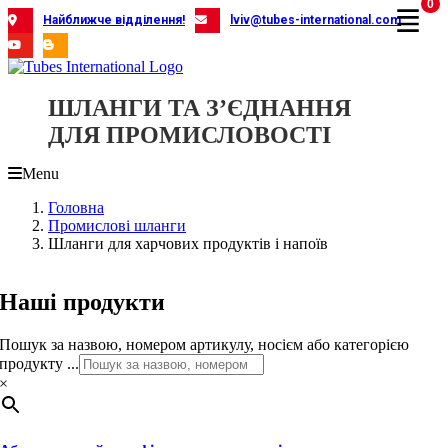
0
Skip
Найближче відділення!
lviv@tubes-international.com
to
content
ШЛАНГИ ТА З’ЄДНАННЯ
ДЛЯ ПРОМИСЛОВОСТІ
Menu
Головна
Промислові шланги
Шланги для харчових продуктів і напоїв
Наші продукти
Пошук за назвою, номером артикулу, носієм або категорією
продукту ...
×