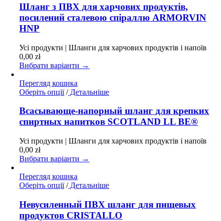
має
Шланг з ПВХ для харчових продуктів,
кілька
посилений сталевою спіраллю ARMORVIN
варіантів.
HNP
Параметри
можна
Усі продукти | Шланги для харчових продуктів і напоїв
вибрати
0,00
zł
на
Вибрати варіанти →
сторінці
товару
Перегляд кошика
Цей
Оберіть опції
/
Детальніше
товар
має
Всасывающе-напорный шланг для крепких
кілька
спиртных напитков SCOTLAND LL BE®
варіантів.
Параметри
Усі продукти | Шланги для харчових продуктів і напоїв
можна
0,00
zł
вибрати
Вибрати варіанти →
на
сторінці
Перегляд кошика
товару
Цей
Оберіть опції
/
Детальніше
товар
має
Невусиленный ПВХ шланг для пищевых
кілька
продуктов CRISTALLO
варіантів.