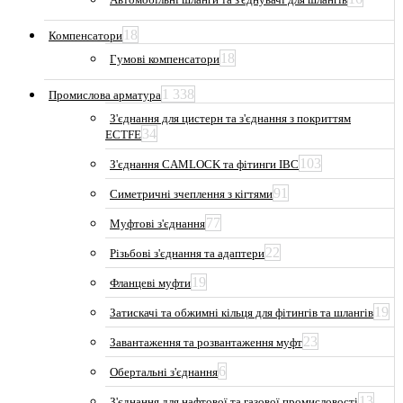
18
Компенсатори
18
Гумові компенсатори
1 338
Промислова арматура
З'єднання для цистерн та з'єднання з покриттям
34
ECTFE
103
З'єднання CAMLOCK та фітинги IBC
91
Симетричні зчеплення з кігтями
77
Муфтові з'єднання
22
Різьбові з'єднання та адаптери
19
Фланцеві муфти
19
Затискачі та обжимні кільця для фітингів та шлангів
23
Завантаження та розвантаження муфт
6
Обертальні з'єднання
13
З'єднання для нафтової та газової промисловості