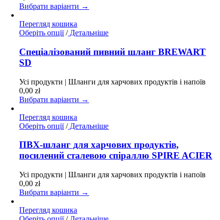
Вибрати варіанти →
сторінці
товару
Перегляд кошика
Цей
Оберіть опції
/
Детальніше
товар
має
Спеціалізований пивний шланг BREWART
кілька
SD
варіантів.
Параметри
Усі продукти | Шланги для харчових продуктів і напоїв
можна
0,00
zł
вибрати
Вибрати варіанти →
на
сторінці
Перегляд кошика
товару
Цей
Оберіть опції
/
Детальніше
товар
має
ПВХ-шланг для харчових продуктів,
кілька
посилений сталевою спіраллю SPIRE ACIER
варіантів.
Параметри
Усі продукти | Шланги для харчових продуктів і напоїв
можна
0,00
zł
вибрати
Вибрати варіанти →
на
сторінці
Перегляд кошика
товару
Цей
Оберіть опції
/
Детальніше