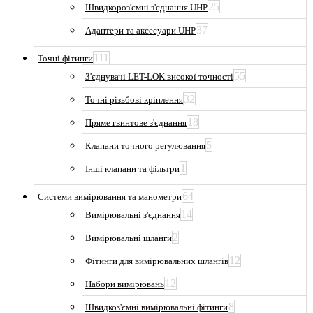
25
Швидкороз'ємні з'єднання UHP
37
Адаптери та аксесуари UHP
111
Точні фітинги
55
З'єднувачі LET-LOK високої точності
32
Точні різьбові кріплення
18
Пряме гвинтове з'єднання
5
Клапани точного регулювання
1
Інші клапани та фільтри
64
Системи вимірювання та манометри
14
Вимірювальні з'єднання
2
Вимірювальні шланги
12
Фітинги для вимірювальних шлангів
12
Набори вимірювань
8
Швидкоз'ємні вимірювальні фітинги