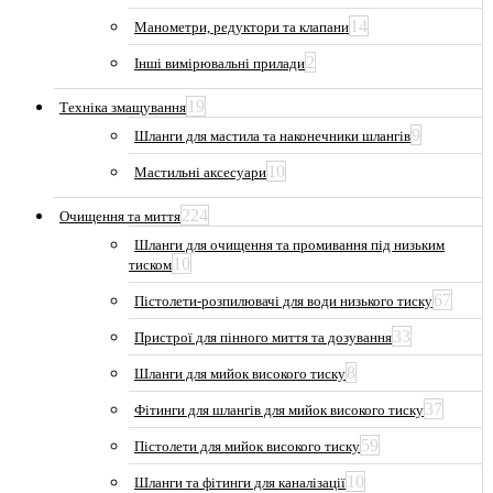
14
Манометри, редуктори та клапани
2
Інші вимірювальні прилади
19
Техніка змащування
9
Шланги для мастила та наконечники шлангів
10
Мастильні аксесуари
224
Очищення та миття
Шланги для очищення та промивання під низьким
10
тиском
67
Пістолети-розпилювачі для води низького тиску
33
Пристрої для пінного миття та дозування
8
Шланги для мийок високого тиску
37
Фітинги для шлангів для мийок високого тиску
59
Пістолети для мийок високого тиску
10
Шланги та фітинги для каналізації