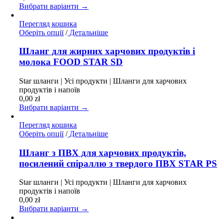
на
Вибрати варіанти →
сторінці
товару
Перегляд кошика
Цей
Оберіть опції
/
Детальніше
товар
має
Шланг для жирних харчових продуктів і
кілька
молока FOOD STAR SD
варіантів.
Параметри
Star шланги | Усі продукти | Шланги для харчових
можна
продуктів і напоїв
вибрати
0,00
zł
на
Вибрати варіанти →
сторінці
товару
Перегляд кошика
Цей
Оберіть опції
/
Детальніше
товар
має
Шланг з ПВХ для харчових продуктів,
кілька
посилений спіраллю з твердого ПВХ STAR PS
варіантів.
Параметри
Star шланги | Усі продукти | Шланги для харчових
можна
продуктів і напоїв
вибрати
0,00
zł
на
Вибрати варіанти →
сторінці