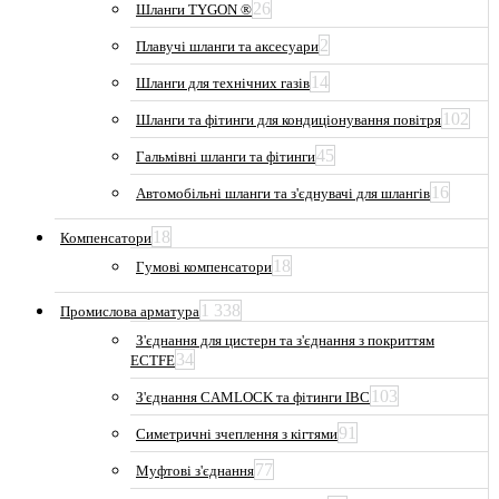
26
Шланги TYGON ®
2
Плавучі шланги та аксесуари
14
Шланги для технічних газів
102
Шланги та фітинги для кондиціонування повітря
45
Гальмівні шланги та фітинги
16
Автомобільні шланги та з'єднувачі для шлангів
18
Компенсатори
18
Гумові компенсатори
1 338
Промислова арматура
З'єднання для цистерн та з'єднання з покриттям
34
ECTFE
103
З'єднання CAMLOCK та фітинги IBC
91
Симетричні зчеплення з кігтями
77
Муфтові з'єднання