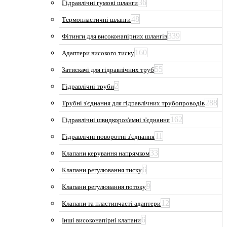
36
Гідравлічні гумові шланги
48
Термопластичні шланги
339
Фітинги для високонапірних шлангів
160
Адаптери високого тиску
55
Затискачі для гідравлічних труб
2
Гідравлічні труби
288
Трубні з'єднання для гідравлічних трубопроводів
162
Гідравлічні швидкороз'ємні з'єднання
11
Гідравлічні поворотні з'єднання
33
Клапани керування напрямком
6
Клапани регулювання тиску
9
Клапани регулювання потоку
12
Клапани та пластинчасті адаптери
6
Інші високонапірні клапани