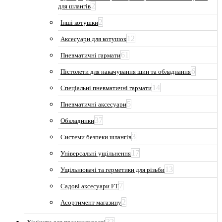
2
для шлангів
2
Інші котушки
12
Аксесуари для котушок
61
Пневматичні гармати
6
Пістолети для накачування шин та обладнання
14
Спеціальні пневматичні гармати
5
Пневматичні аксесуари
37
Обкладинки
3
Системи безпеки шлангів
17
Універсальні ущільнення
13
Ущільнювачі та герметики для різьби
7
Садові аксесуари FT
2
Асортимент магазину
32