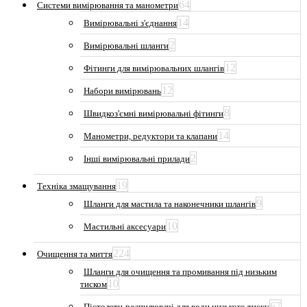
64
Системи вимірювання та манометри
14
Вимірювальні з'єднання
2
Вимірювальні шланги
12
Фітинги для вимірювальних шлангів
12
Набори вимірювань
8
Швидкоз'ємні вимірювальні фітинги
14
Манометри, редуктори та клапани
2
Інші вимірювальні прилади
19
Техніка змащування
9
Шланги для мастила та наконечники шлангів
10
Мастильні аксесуари
224
Очищення та миття
Шланги для очищення та промивання під низьким
10
тиском
67
Пістолети-розпилювачі для води низького тиску