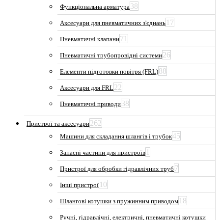
38
Функціональна арматура
17
Аксесуари для пневматичних з'єднань
71
Пневматичні клапани
26
Пневматичні трубопровідні системи
88
Елементи підготовки повітря (FRL)
22
Аксесуари для FRL
38
Пневматичні приводи
262
Пристрої та аксесуари
45
Машини для складання шлангів і трубок
1
Запасні частини для пристроїв
7
Пристрої для обробки гідравлічних труб
10
Інші пристрої
18
Шлангові котушки з пружинним приводом
Ручні, гідравлічні, електричні, пневматичні котушки