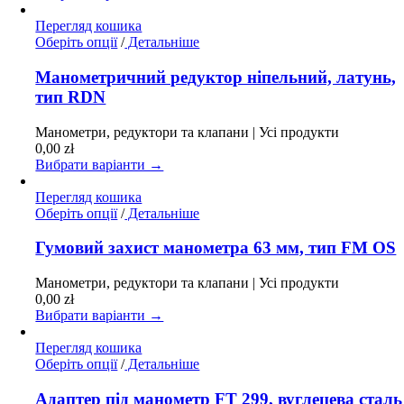
товару
Перегляд кошика
Цей
Оберіть опції
/
Детальніше
товар
має
Манометричний редуктор ніпельний, латунь,
кілька
тип RDN
варіантів.
Параметри
Манометри, редуктори та клапани | Усі продукти
можна
0,00
zł
вибрати
Вибрати варіанти →
на
сторінці
Перегляд кошика
товару
Цей
Оберіть опції
/
Детальніше
товар
має
Гумовий захист манометра 63 мм, тип FM OS
кілька
варіантів.
Манометри, редуктори та клапани | Усі продукти
Параметри
0,00
zł
можна
Вибрати варіанти →
вибрати
на
Перегляд кошика
сторінці
Цей
Оберіть опції
/
Детальніше
товару
товар
має
Адаптер під манометр FT 299, вуглецева сталь