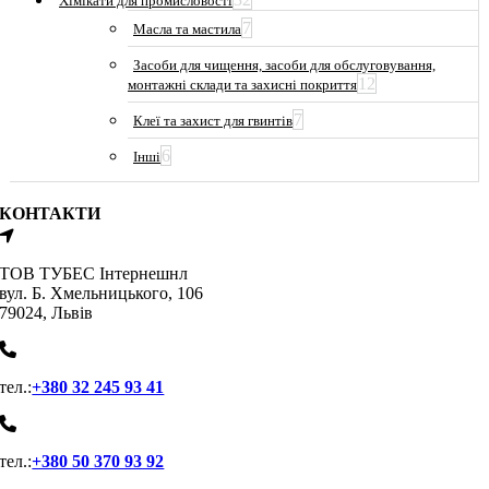
Хімікати для промисловості
7
Масла та мастила
Засоби для чищення, засоби для обслуговування,
12
монтажні склади та захисні покриття
7
Клеї та захист для гвинтів
6
Інші
КОНТАКТИ
ТОВ ТУБЕС Iнтернешнл
вул. Б. Хмельницького, 106
79024, Львiв
тел.:
+380 32 245 93 41
тел.:
+380 50 370 93 92