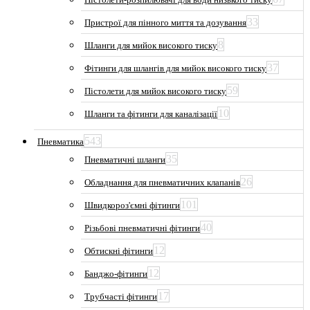
33
Пристрої для пінного миття та дозування
8
Шланги для мийок високого тиску
37
Фітинги для шлангів для мийок високого тиску
59
Пістолети для мийок високого тиску
10
Шланги та фітинги для каналізації
543
Пневматика
35
Пневматичні шланги
26
Обладнання для пневматичних клапанів
101
Швидкороз'ємні фітинги
40
Різьбові пневматичні фітинги
12
Обтискні фітинги
12
Банджо-фітинги
17
Трубчасті фітинги