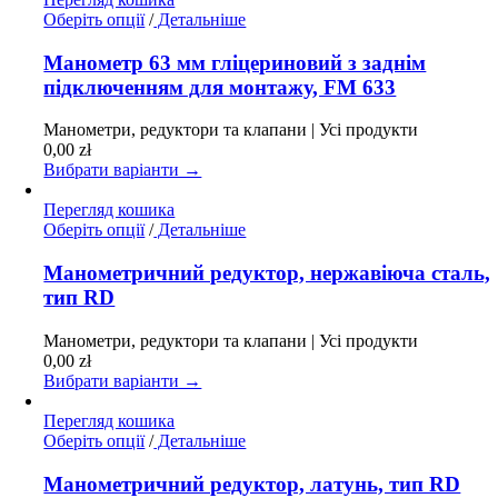
товару
Цей
Оберіть опції
/
Детальніше
товар
має
Манометр 63 мм гліцериновий з заднім
кілька
підключенням для монтажу, FM 633
варіантів.
Параметри
Манометри, редуктори та клапани | Усі продукти
можна
0,00
zł
вибрати
Вибрати варіанти →
на
сторінці
Перегляд кошика
товару
Цей
Оберіть опції
/
Детальніше
товар
має
Манометричний редуктор, нержавіюча сталь,
кілька
тип RD
варіантів.
Параметри
Манометри, редуктори та клапани | Усі продукти
можна
0,00
zł
вибрати
Вибрати варіанти →
на
сторінці
Перегляд кошика
товару
Цей
Оберіть опції
/
Детальніше
товар
має
Манометричний редуктор, латунь, тип RD