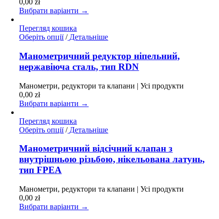
0,00
zł
вибрати
Вибрати варіанти →
на
сторінці
Перегляд кошика
товару
Цей
Оберіть опції
/
Детальніше
товар
має
Манометричний редуктор ніпельний,
кілька
нержавіюча сталь, тип RDN
варіантів.
Параметри
Манометри, редуктори та клапани | Усі продукти
можна
0,00
zł
вибрати
Вибрати варіанти →
на
сторінці
Перегляд кошика
товару
Цей
Оберіть опції
/
Детальніше
товар
має
Манометричний відсічний клапан з
кілька
внутрішньою різьбою, нікельована латунь,
варіантів.
тип FPEA
Параметри
можна
Манометри, редуктори та клапани | Усі продукти
вибрати
0,00
zł
на
Вибрати варіанти →
сторінці
товару