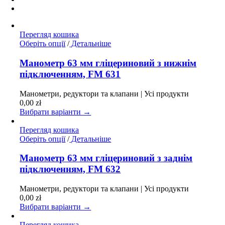
Перегляд кошика
Цей
Оберіть опції
/
Детальніше
товар
має
Манометр 63 мм гліцериновий з нижнім
кілька
підключенням, FM 631
варіантів.
Параметри
Манометри, редуктори та клапани | Усі продукти
можна
0,00
zł
вибрати
Вибрати варіанти →
на
сторінці
Перегляд кошика
товару
Цей
Оберіть опції
/
Детальніше
товар
має
Манометр 63 мм гліцериновий з заднім
кілька
підключенням, FM 632
варіантів.
Параметри
Манометри, редуктори та клапани | Усі продукти
можна
0,00
zł
вибрати
Вибрати варіанти →
на
сторінці
Перегляд кошика