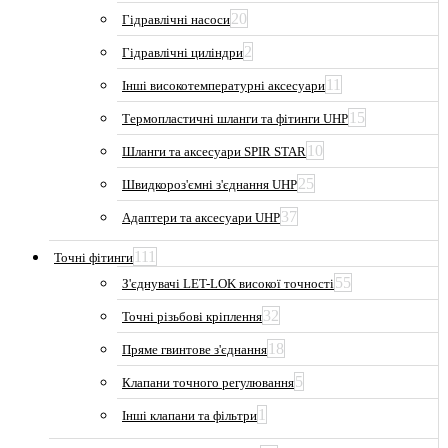
20
Гідравлічні насоси
2
Гідравлічні циліндри
11
Інші високотемпературні аксесуари
15
Термопластичні шланги та фітинги UHP
10
Шланги та аксесуари SPIR STAR
25
Швидкороз'ємні з'єднання UHP
37
Адаптери та аксесуари UHP
111
Точні фітинги
55
З'єднувачі LET-LOK високої точності
32
Точні різьбові кріплення
18
Пряме гвинтове з'єднання
5
Клапани точного регулювання
1
Інші клапани та фільтри