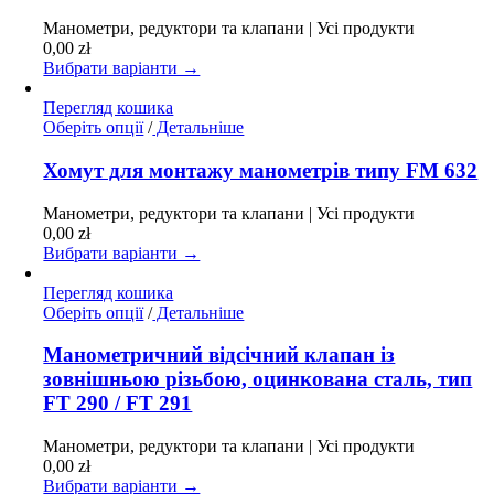
кілька
варіантів.
Манометри, редуктори та клапани | Усі продукти
Параметри
0,00
zł
можна
Вибрати варіанти →
вибрати
на
Перегляд кошика
сторінці
Цей
Оберіть опції
/
Детальніше
товару
товар
має
Хомут для монтажу манометрів типу FM 632
кілька
варіантів.
Манометри, редуктори та клапани | Усі продукти
Параметри
0,00
zł
можна
Вибрати варіанти →
вибрати
на
Перегляд кошика
сторінці
Цей
Оберіть опції
/
Детальніше
товару
товар
має
Манометричний відсічний клапан із
кілька
зовнішньою різьбою, оцинкована сталь, тип
варіантів.
FT 290 / FT 291
Параметри
можна
Манометри, редуктори та клапани | Усі продукти
вибрати
0,00
zł
на
Вибрати варіанти →
сторінці