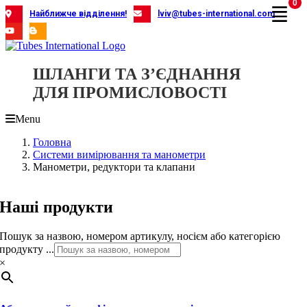
0
Skip
Найближче відділення!
lviv@tubes-international.com
to
content
ШЛАНГИ ТА З’ЄДНАННЯ
ДЛЯ ПРОМИСЛОВОСТІ
Menu
Головна
Системи вимірювання та манометри
Манометри, редуктори та клапани
Наші продукти
Пошук за назвою, номером артикулу, носієм або категорією
продукту ...
×