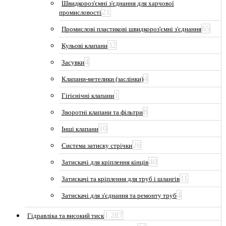
Швидкороз'ємні з'єднання для харчової
21
промисловості
65
Промислові пластикові швидкороз'ємні з'єднання
32
Кульові клапани
4
Засувки
4
Клапани-метелики (заслінки)
1
Гігієнічні клапани
8
Зворотні клапани та фільтри
10
Інші клапани
26
Система затиску стрічки
40
Затискачі для кріплення кінців
11
Затискачі та кріплення для труб і шлангів
4
Затискачі для з'єднання та ремонту труб
1 287
Гідравліка та високий тиск