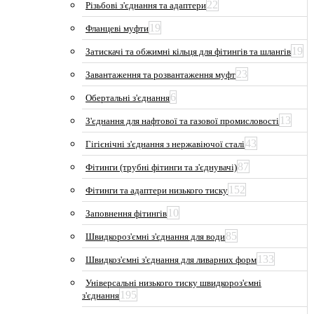
22
Різьбові з'єднання та адаптери
19
Фланцеві муфти
19
Затискачі та обжимні кільця для фітингів та шлангів
23
Завантаження та розвантаження муфт
6
Обертальні з'єднання
13
З'єднання для нафтової та газової промисловості
43
Гігієнічні з'єднання з нержавіючої сталі
87
Фітинги (трубні фітинги та з'єднувачі)
152
Фітинги та адаптери низького тиску
10
Заповнення фітингів
85
Швидкороз'ємні з'єднання для води
133
Швидкоз'ємні з'єднання для ливарних форм
Універсальні низького тиску швидкороз'ємні
195
з'єднання