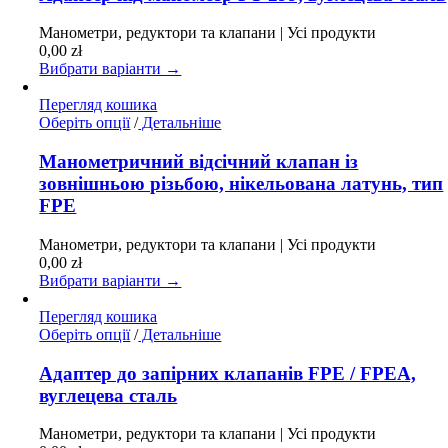
кілька
варіантів.
Манометри, редуктори та клапани | Усі продукти
Параметри
0,00
zł
можна
Вибрати варіанти →
вибрати
на
Перегляд кошика
сторінці
Цей
Оберіть опції
/
Детальніше
товару
товар
має
Манометричний відсічний клапан із
кілька
зовнішньою різьбою, нікельована латунь, тип
варіантів.
FPE
Параметри
можна
Манометри, редуктори та клапани | Усі продукти
вибрати
0,00
zł
на
Вибрати варіанти →
сторінці
товару
Перегляд кошика
Цей
Оберіть опції
/
Детальніше
товар
має
Адаптер до запірних клапанів FPE / FPEA,
кілька
вуглецева сталь
варіантів.
Параметри
Манометри, редуктори та клапани | Усі продукти
можна