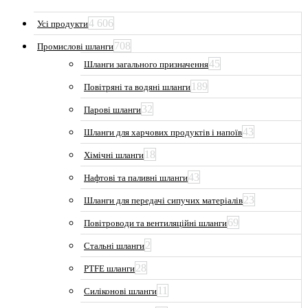
4 606
Усі продукти
708
Промислові шланги
45
Шланги загального призначення
189
Повітряні та водяні шланги
32
Парові шланги
43
Шланги для харчових продуктів і напоїв
18
Хімічні шланги
43
Нафтові та паливні шланги
23
Шланги для передачі сипучих матеріалів
69
Повітроводи та вентиляційні шланги
2
Стальні шланги
28
PTFE шланги
11
Силіконові шланги