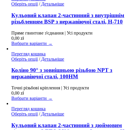
товару
Цей
Оберіть опції
/
Детальніше
товар
має
Кульовий клапан 2-частинний з внутрішнім
кілька
різьбленням BSP з нержавіючої сталі, H-710
варіантів.
Параметри
Пряме гвинтове з'єднання | Усі продукти
можна
0,00
zł
вибрати
Вибрати варіанти →
на
сторінці
Перегляд кошика
товару
Цей
Оберіть опції
/
Детальніше
товар
має
Коліно 90° з зовнішньою різьбою NPT з
кілька
нержавіючої сталі, 100HM
варіантів.
Параметри
Точні різьбові кріплення | Усі продукти
можна
0,00
zł
вибрати
Вибрати варіанти →
на
сторінці
Перегляд кошика
товару
Цей
Оберіть опції
/
Детальніше
товар
має
Кульовий клапан 2-частинний з дюймовим
кілька