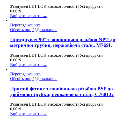
можна
З'єднувачі LET-LOK високої точності | Усі продукти
вибрати
0,00
zł
на
Вибрати варіанти →
сторінці
товару
Перегляд кошика
Цей
Оберіть опції
/
Детальніше
товар
має
Приєднувач 90° з зовнішньою різьбою NPT до
кілька
метричної трубки, нержавіюча сталь, M769L
варіантів.
Параметри
З'єднувачі LET-LOK високої точності | Усі продукти
можна
0,00
zł
вибрати
Вибрати варіанти →
на
сторінці
Перегляд кошика
товару
Цей
Оберіть опції
/
Детальніше
товар
має
Прямий фітинг з зовнішньою різьбою BSP до
кілька
дюймової трубки, нержавіюча сталь, C768LG
варіантів.
Параметри
З'єднувачі LET-LOK високої точності | Усі продукти
можна
0,00
zł
вибрати
Вибрати варіанти →
на