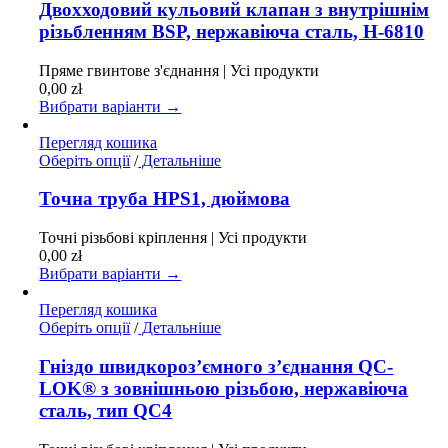
має
Двохходовий кульовий клапан з внутрішнім
кілька
різьбленням BSP, нержавіюча сталь, H-6810
варіантів.
Параметри
Пряме гвинтове з'єднання | Усі продукти
можна
0,00
zł
вибрати
Вибрати варіанти →
на
сторінці
Перегляд кошика
товару
Цей
Оберіть опції
/
Детальніше
товар
має
Точна труба HPS1, дюймова
кілька
варіантів.
Точні різьбові кріплення | Усі продукти
Параметри
0,00
zł
можна
Вибрати варіанти →
вибрати
на
Перегляд кошика
сторінці
Цей
Оберіть опції
/
Детальніше
товару
товар
має
Гніздо швидкороз’ємного з’єднання QC-
кілька
LOK® з зовнішньою різьбою, нержавіюча
варіантів.
сталь, тип QC4
Параметри
можна