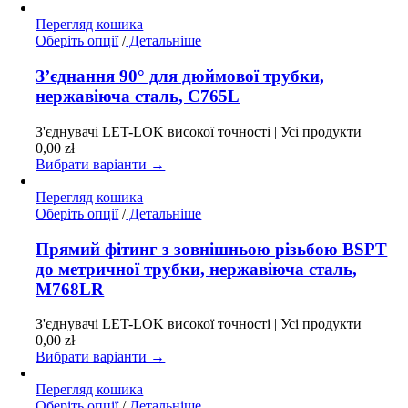
сторінці
Перегляд кошика
товару
Цей
Оберіть опції
/
Детальніше
товар
має
З’єднання 90° для дюймової трубки,
кілька
нержавіюча сталь, C765L
варіантів.
Параметри
З'єднувачі LET-LOK високої точності | Усі продукти
можна
0,00
zł
вибрати
Вибрати варіанти →
на
сторінці
Перегляд кошика
товару
Цей
Оберіть опції
/
Детальніше
товар
має
Прямий фітинг з зовнішньою різьбою BSPT
кілька
до метричної трубки, нержавіюча сталь,
варіантів.
M768LR
Параметри
можна
З'єднувачі LET-LOK високої точності | Усі продукти
вибрати
0,00
zł
на
Вибрати варіанти →
сторінці
товару
Перегляд кошика
Цей
Оберіть опції
/
Детальніше