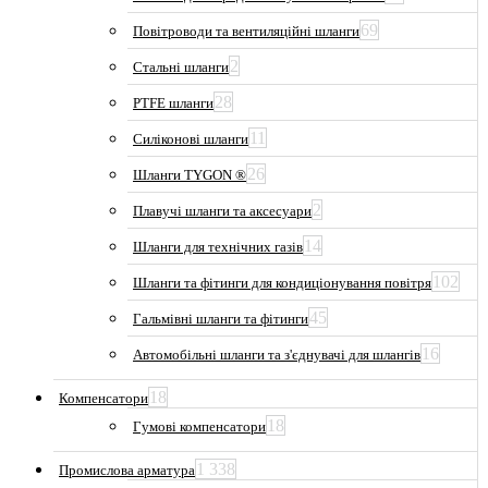
69
Повітроводи та вентиляційні шланги
2
Стальні шланги
28
PTFE шланги
11
Силіконові шланги
26
Шланги TYGON ®
2
Плавучі шланги та аксесуари
14
Шланги для технічних газів
102
Шланги та фітинги для кондиціонування повітря
45
Гальмівні шланги та фітинги
16
Автомобільні шланги та з'єднувачі для шлангів
18
Компенсатори
18
Гумові компенсатори
1 338
Промислова арматура