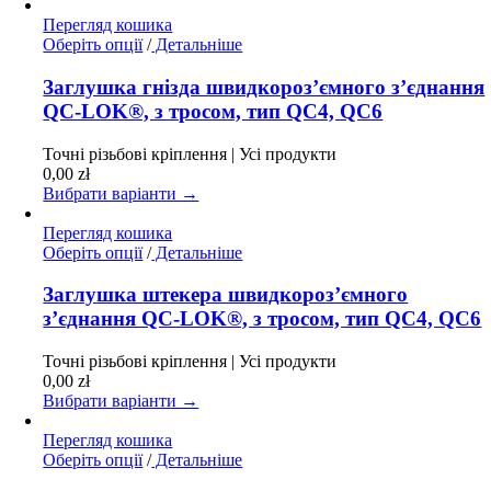
товару
Перегляд кошика
Цей
Оберіть опції
/
Детальніше
товар
має
Заглушка гнізда швидкороз’ємного з’єднання
кілька
QC-LOK®, з тросом, тип QC4, QC6
варіантів.
Параметри
Точні різьбові кріплення | Усі продукти
можна
0,00
zł
вибрати
Вибрати варіанти →
на
сторінці
Перегляд кошика
товару
Цей
Оберіть опції
/
Детальніше
товар
має
Заглушка штекера швидкороз’ємного
кілька
з’єднання QC-LOK®, з тросом, тип QC4, QC6
варіантів.
Параметри
Точні різьбові кріплення | Усі продукти
можна
0,00
zł
вибрати
Вибрати варіанти →
на
сторінці
Перегляд кошика
товару
Цей
Оберіть опції
/
Детальніше
товар