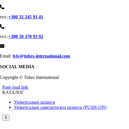
тел.:
+380 32 245 93 41
тел.:
+380 50 370 93 92
Email:
lviv@tubes-international.com
SOCIAL MEDIA
Copyright © Tubes International
Page load link
КАТАЛОГ
Універсальні шланги
Універсальні самозатискні шланги (PUSH-ON)
X
Go
to