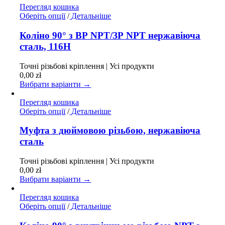
сторінці
Перегляд кошика
товару
Цей
Оберіть опції
/
Детальніше
товар
має
Коліно 90° з ВР NPT/ЗР NPT нержавіюча
кілька
сталь, 116H
варіантів.
Параметри
Точні різьбові кріплення | Усі продукти
можна
0,00
zł
вибрати
Вибрати варіанти →
на
сторінці
Перегляд кошика
товару
Цей
Оберіть опції
/
Детальніше
товар
має
Муфта з дюймовою різьбою, нержавіюча
кілька
сталь
варіантів.
Параметри
Точні різьбові кріплення | Усі продукти
можна
0,00
zł
вибрати
Вибрати варіанти →
на
сторінці
Перегляд кошика
товару
Цей
Оберіть опції
/
Детальніше
товар
має