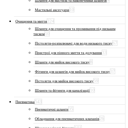
9
Шланги для мастила та наконечники шлангів
10
Мастильні аксесуари
224
Очищення та миття
Шланги для очищення та промивання під низьким
10
тиском
67
Пістолети-розпилювачі для води низького тиску
33
Пристрої для пінного миття та дозування
8
Шланги для мийок високого тиску
37
Фітинги для шлангів для мийок високого тиску
59
Пістолети для мийок високого тиску
10
Шланги та фітинги для каналізації
543
Пневматика
35
Пневматичні шланги
26
Обладнання для пневматичних клапанів
101