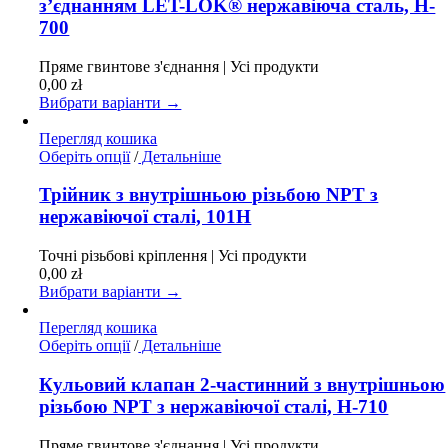
з’єднанням LET-LOK® нержавіюча сталь, H-
варіантів.
700
Параметри
можна
Пряме гвинтове з'єднання | Усі продукти
вибрати
0,00
zł
на
Вибрати варіанти →
сторінці
товару
Перегляд кошика
Цей
Оберіть опції
/
Детальніше
товар
має
Трійник з внутрішньою різьбою NPT з
кілька
нержавіючої сталі, 101H
варіантів.
Параметри
Точні різьбові кріплення | Усі продукти
можна
0,00
zł
вибрати
Вибрати варіанти →
на
сторінці
Перегляд кошика
товару
Цей
Оберіть опції
/
Детальніше
товар
має
Кульовий клапан 2-частинний з внутрішньою
кілька
різьбою NPT з нержавіючої сталі, H-710
варіантів.
Параметри
Пряме гвинтове з'єднання | Усі продукти