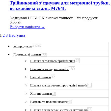
має
Трійниковий з’єднувач для метричної трубки,
кілька
нержавіюча сталь, M764L
варіантів.
Параметри
З'єднувачі LET-LOK високої точності | Усі продукти
можна
0,00
zł
вибрати
Вибрати варіанти →
на
сторінці
1
2
3
Наступна
товару
4 606
Усі продукти
708
Промислові шланги
45
Шланги загального призначення
189
Повітряні та водяні шланги
32
Парові шланги
43
Шланги для харчових продуктів і напоїв
18
Хімічні шланги
43
Нафтові та паливні шланги
23
Шланги для передачі сипучих матеріалів