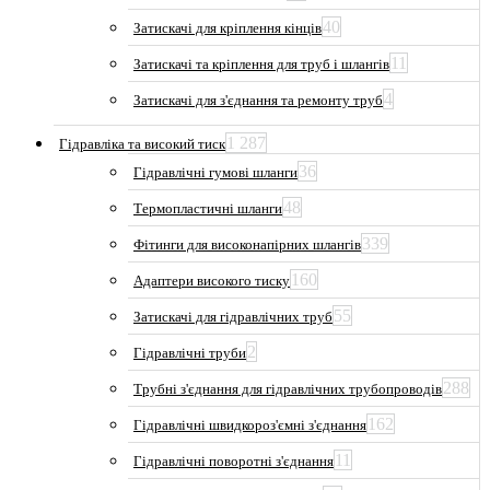
40
Затискачі для кріплення кінців
11
Затискачі та кріплення для труб і шлангів
4
Затискачі для з'єднання та ремонту труб
1 287
Гідравліка та високий тиск
36
Гідравлічні гумові шланги
48
Термопластичні шланги
339
Фітинги для високонапірних шлангів
160
Адаптери високого тиску
55
Затискачі для гідравлічних труб
2
Гідравлічні труби
288
Трубні з'єднання для гідравлічних трубопроводів
162
Гідравлічні швидкороз'ємні з'єднання
11
Гідравлічні поворотні з'єднання