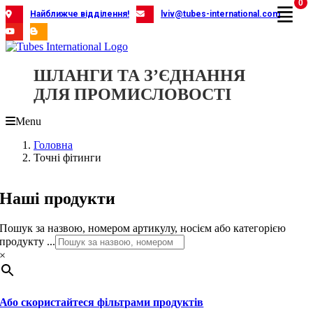
0
Skip
Найближче відділення!
lviv@tubes-international.com
to
content
ШЛАНГИ ТА З’ЄДНАННЯ
ДЛЯ ПРОМИСЛОВОСТІ
Menu
Головна
Точні фітинги
Наші продукти
Пошук за назвою, номером артикулу, носієм або категорією
продукту ...
×
Або скористайтеся фільтрами продуктів