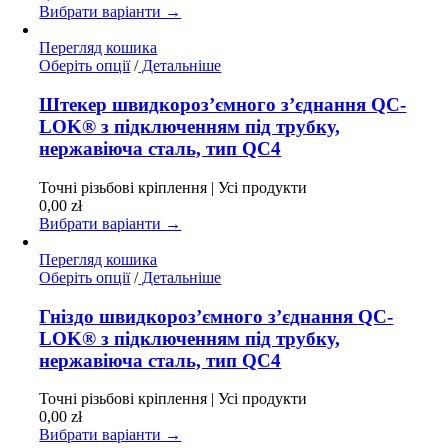
Вибрати варіанти →
сторінці
товару
Перегляд кошика
Цей
Оберіть опції
/
Детальніше
товар
має
Штекер швидкороз’ємного з’єднання QC-
кілька
LOK® з підключенням під трубку,
варіантів.
нержавіюча сталь, тип QC4
Параметри
можна
Точні різьбові кріплення | Усі продукти
вибрати
0,00
zł
на
Вибрати варіанти →
сторінці
товару
Перегляд кошика
Цей
Оберіть опції
/
Детальніше
товар
має
Гніздо швидкороз’ємного з’єднання QC-
кілька
LOK® з підключенням під трубку,
варіантів.
нержавіюча сталь, тип QC4
Параметри
можна
Точні різьбові кріплення | Усі продукти
вибрати
0,00
zł
на
Вибрати варіанти →
сторінці