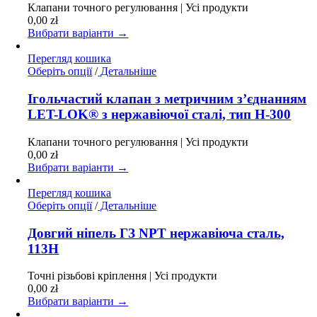
Параметри
Клапани точного регулювання | Усі продукти
можна
0,00
zł
вибрати
Вибрати варіанти →
на
сторінці
Перегляд кошика
товару
Цей
Оберіть опції
/
Детальніше
товар
має
Ігольчастий клапан з метричним з’єднанням
кілька
LET-LOK® з нержавіючої сталі, тип H-300
варіантів.
Параметри
Клапани точного регулювання | Усі продукти
можна
0,00
zł
вибрати
Вибрати варіанти →
на
сторінці
Перегляд кошика
товару
Цей
Оберіть опції
/
Детальніше
товар
має
Довгий ніпель ГЗ NPT нержавіюча сталь,
кілька
113H
варіантів.
Параметри
Точні різьбові кріплення | Усі продукти
можна
0,00
zł
вибрати
Вибрати варіанти →
на