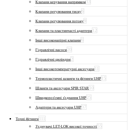
33
Клапани керування напрямком
6
Клапани регулювання тиску
9
Клапани регулювання потоку
12
Клапани та пластинчасті адаптери
6
Інші високонапірні клапани
20
Гідравлічні насоси
2
Гідравлічні циліндри
11
Інші високотемпературні аксесуари
15
Термопластичні шланги та фітинги UHP
10
Шланги та аксесуари SPIR STAR
25
Швидкороз'ємні з'єднання UHP
37
Адаптери та аксесуари UHP
111
Точні фітинги
55
З'єднувачі LET-LOK високої точності