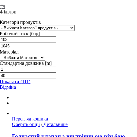
Фільтри
Категорії продуктів
Робочий тиск [бар]
Матеріал
Стандартна довжина [m]
Показати
(
111
)
Відміна
Перегляд кошика
Цей
Оберіть опції
/
Детальніше
товар
має
Голчастий клапан з внутрішньою різьбою