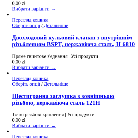
можна
0,00
zł
вибрати
Вибрати варіанти →
на
сторінці
Перегляд кошика
товару
Цей
Оберіть опції
/
Детальніше
товар
має
Двохходовий кульовий клапан з внутрішнім
кілька
різьбленням BSPT, нержавіюча сталь, H-6810
варіантів.
Параметри
Пряме гвинтове з'єднання | Усі продукти
можна
0,00
zł
вибрати
Вибрати варіанти →
на
сторінці
Перегляд кошика
товару
Цей
Оберіть опції
/
Детальніше
товар
має
Шестигранна заглушка з зовнішньою
кілька
різьбою, нержавіюча сталь 121H
варіантів.
Параметри
Точні різьбові кріплення | Усі продукти
можна
0,00
zł
вибрати
Вибрати варіанти →
на
сторінці
Перегляд кошика