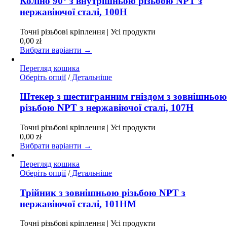
Коліно 90° з внутрішньою різьбою NPT з
кілька
нержавіючої сталі, 100H
варіантів.
Параметри
Точні різьбові кріплення | Усі продукти
можна
0,00
zł
вибрати
Вибрати варіанти →
на
сторінці
Перегляд кошика
товару
Цей
Оберіть опції
/
Детальніше
товар
має
Штекер з шестигранним гніздом з зовнішньо
кілька
різьбою NPT з нержавіючої сталі, 107H
варіантів.
Параметри
Точні різьбові кріплення | Усі продукти
можна
0,00
zł
вибрати
Вибрати варіанти →
на
сторінці
Перегляд кошика
товару
Цей
Оберіть опції
/
Детальніше
товар
має
Трійник з зовнішньою різьбою NPT з
кілька
нержавіючої сталі, 101HM
варіантів.
Параметри
Точні різьбові кріплення | Усі продукти