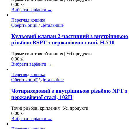
можна
0,00
zł
вибрати
Вибрати варіанти →
на
сторінці
Перегляд кошика
товару
Цей
Оберіть опції
/
Детальніше
товар
має
Кульовий клапан 2-частинний з внутрішньою
кілька
різьбою BSPT з нержавіючої сталі, H-710
варіантів.
Параметри
Пряме гвинтове з'єднання | Усі продукти
можна
0,00
zł
вибрати
Вибрати варіанти →
на
сторінці
Перегляд кошика
товару
Цей
Оберіть опції
/
Детальніше
товар
має
Чотириходовий з внутрішньою різьбою NPT з
кілька
нержавіючої сталі, 102H
варіантів.
Параметри
Точні різьбові кріплення | Усі продукти
можна
0,00
zł
вибрати
Вибрати варіанти →
на
сторінці
Перегляд кошика