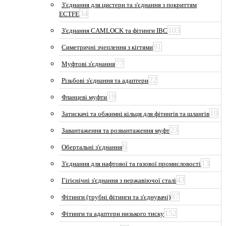
З'єднання для цистерн та з'єднання з покриттям
34
ECTFE
103
З'єднання CAMLOCK та фітинги IBC
91
Симетричні зчеплення з кігтями
77
Муфтові з'єднання
22
Різьбові з'єднання та адаптери
19
Фланцеві муфти
19
Затискачі та обжимні кільця для фітингів та шлангів
23
Завантаження та розвантаження муфт
6
Обертальні з'єднання
13
З'єднання для нафтової та газової промисловості
43
Гігієнічні з'єднання з нержавіючої сталі
87
Фітинги (трубні фітинги та з'єднувачі)
152
Фітинги та адаптери низького тиску