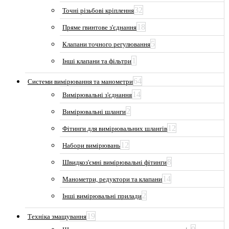
32
Точні різьбові кріплення
18
Пряме гвинтове з'єднання
5
Клапани точного регулювання
1
Інші клапани та фільтри
64
Системи вимірювання та манометри
14
Вимірювальні з'єднання
2
Вимірювальні шланги
12
Фітинги для вимірювальних шлангів
12
Набори вимірювань
8
Швидкоз'ємні вимірювальні фітинги
14
Манометри, редуктори та клапани
2
Інші вимірювальні прилади
19
Техніка змащування