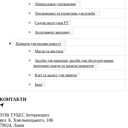
17
Універсальні ущільнення
13
Ущільнювачі та герметики для різьби
7
Садові аксесуари FT
2
Асортимент магазину
32
Хімікати для промисловості
7
Масла та мастила
Засоби для чищення, засоби для обслуговування,
12
монтажні склади та захисні покриття
7
Клеї та захист для гвинтів
6
Інші
КОНТАКТИ
ТОВ ТУБЕС Iнтернешнл
вул. Б. Хмельницького, 106
79024, Львiв