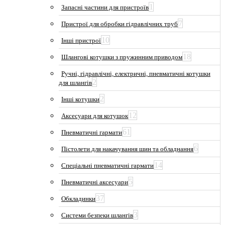
1
Запасні частини для пристроїв
7
Пристрої для обробки гідравлічних труб
10
Інші пристрої
18
Шлангові котушки з пружинним приводом
Ручні, гідравлічні, електричні, пневматичні котушки
2
для шлангів
2
Інші котушки
12
Аксесуари для котушок
61
Пневматичні гармати
6
Пістолети для накачування шин та обладнання
14
Спеціальні пневматичні гармати
5
Пневматичні аксесуари
37
Обкладинки
3
Системи безпеки шлангів