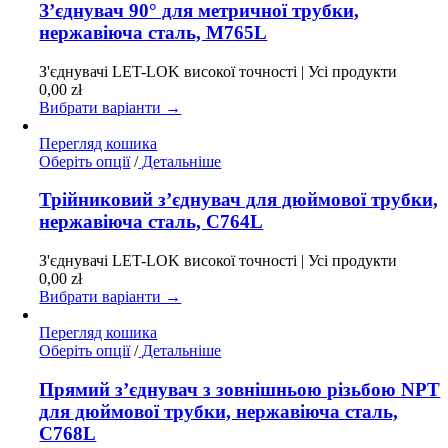
має
З’єднувач 90° для метричної трубки,
кілька
нержавіюча сталь, M765L
варіантів.
Параметри
З'єднувачі LET-LOK високої точності | Усі продукти
можна
0,00
zł
вибрати
Вибрати варіанти →
на
сторінці
Перегляд кошика
товару
Цей
Оберіть опції
/
Детальніше
товар
має
Трійниковий з’єднувач для дюймової трубки,
кілька
нержавіюча сталь, C764L
варіантів.
Параметри
З'єднувачі LET-LOK високої точності | Усі продукти
можна
0,00
zł
вибрати
Вибрати варіанти →
на
сторінці
Перегляд кошика
товару
Цей
Оберіть опції
/
Детальніше
товар
має
Прямий з’єднувач з зовнішньою різьбою NPT
кілька
для дюймової трубки, нержавіюча сталь,
варіантів.
C768L
Параметри