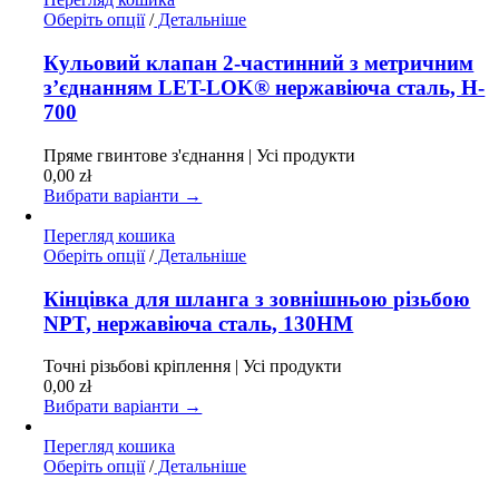
товару
Цей
Оберіть опції
/
Детальніше
товар
має
Кульовий клапан 2-частинний з метричним
кілька
з’єднанням LET-LOK® нержавіюча сталь, H-
варіантів.
700
Параметри
можна
Пряме гвинтове з'єднання | Усі продукти
вибрати
0,00
zł
на
Вибрати варіанти →
сторінці
товару
Перегляд кошика
Цей
Оберіть опції
/
Детальніше
товар
має
Кінцівка для шланга з зовнішньою різьбою
кілька
NPT, нержавіюча сталь, 130HM
варіантів.
Параметри
Точні різьбові кріплення | Усі продукти
можна
0,00
zł
вибрати
Вибрати варіанти →
на
сторінці
Перегляд кошика
товару
Цей
Оберіть опції
/
Детальніше
товар