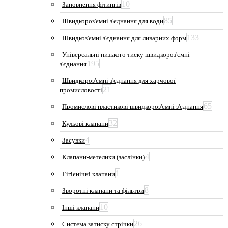
10
Заповнення фітингів
85
Швидкороз'ємні з'єднання для води
133
Швидкоз'ємні з'єднання для ливарних форм
Універсальні низького тиску швидкороз'ємні
195
з'єднання
Швидкороз'ємні з'єднання для харчової
21
промисловості
65
Промислові пластикові швидкороз'ємні з'єднання
32
Кульові клапани
4
Засувки
4
Клапани-метелики (заслінки)
1
Гігієнічні клапани
8
Зворотні клапани та фільтри
10
Інші клапани
26
Система затиску стрічки