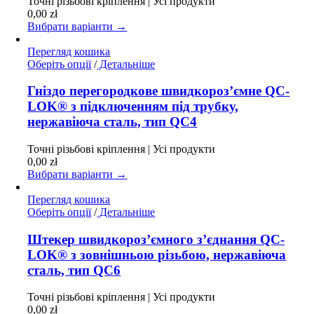
Точні різьбові кріплення | Усі продукти
вибрати
0,00
zł
на
Вибрати варіанти →
сторінці
товару
Перегляд кошика
Цей
Оберіть опції
/
Детальніше
товар
має
Гніздо перегородкове швидкороз’ємне QC-
кілька
LOK® з підключенням під трубку,
варіантів.
нержавіюча сталь, тип QC4
Параметри
можна
Точні різьбові кріплення | Усі продукти
вибрати
0,00
zł
на
Вибрати варіанти →
сторінці
товару
Перегляд кошика
Цей
Оберіть опції
/
Детальніше
товар
має
Штекер швидкороз’ємного з’єднання QC-
кілька
LOK® з зовнішньою різьбою, нержавіюча
варіантів.
сталь, тип QC6
Параметри
можна
Точні різьбові кріплення | Усі продукти
вибрати
0,00
zł
на