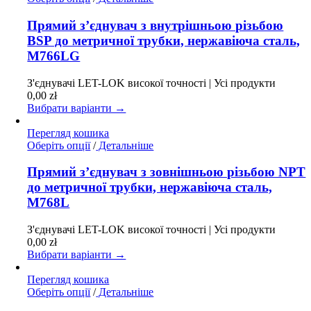
товар
має
Прямий з’єднувач з внутрішньою різьбою
кілька
BSP до метричної трубки, нержавіюча сталь,
варіантів.
M766LG
Параметри
можна
З'єднувачі LET-LOK високої точності | Усі продукти
вибрати
0,00
zł
на
Вибрати варіанти →
сторінці
товару
Перегляд кошика
Цей
Оберіть опції
/
Детальніше
товар
має
Прямий з’єднувач з зовнішньою різьбою NPT
кілька
до метричної трубки, нержавіюча сталь,
варіантів.
M768L
Параметри
можна
З'єднувачі LET-LOK високої точності | Усі продукти
вибрати
0,00
zł
на
Вибрати варіанти →
сторінці
товару
Перегляд кошика
Цей
Оберіть опції
/
Детальніше
товар