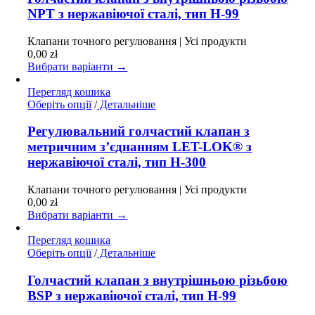
кілька
NPT з нержавіючої сталі, тип H-99
варіантів.
Параметри
Клапани точного регулювання | Усі продукти
можна
0,00
zł
вибрати
Вибрати варіанти →
на
сторінці
Перегляд кошика
товару
Цей
Оберіть опції
/
Детальніше
товар
має
Регулювальний голчастий клапан з
кілька
метричним з’єднанням LET-LOK® з
варіантів.
нержавіючої сталі, тип H-300
Параметри
можна
Клапани точного регулювання | Усі продукти
вибрати
0,00
zł
на
Вибрати варіанти →
сторінці
товару
Перегляд кошика
Цей
Оберіть опції
/
Детальніше
товар
має
Голчастий клапан з внутрішньою різьбою
кілька
BSP з нержавіючої сталі, тип H-99
варіантів.