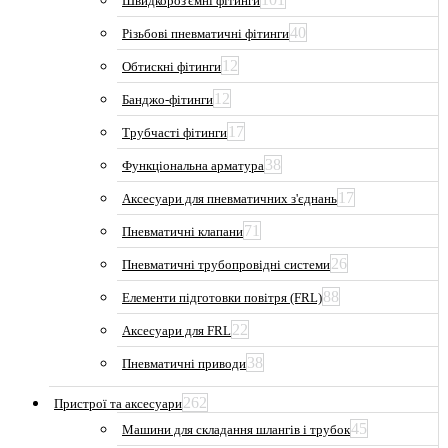
Швидкороз'ємні фітинги
40
Різьбові пневматичні фітинги
12
Обтискні фітинги
12
Банджо-фітинги
17
Трубчасті фітинги
38
Функціональна арматура
17
Аксесуари для пневматичних з'єднань
71
Пневматичні клапани
26
Пневматичні трубопровідні системи
88
Елементи підготовки повітря (FRL)
22
Аксесуари для FRL
38
Пневматичні приводи
262
Пристрої та аксесуари
45
Машини для складання шлангів і трубок