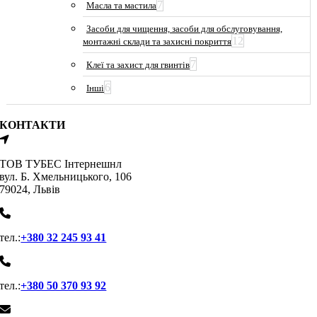
7
Масла та мастила
Засоби для чищення, засоби для обслуговування,
12
монтажні склади та захисні покриття
7
Клеї та захист для гвинтів
6
Інші
КОНТАКТИ
ТОВ ТУБЕС Iнтернешнл
вул. Б. Хмельницького, 106
79024, Львiв
тел.:
+380 32 245 93 41
тел.:
+380 50 370 93 92