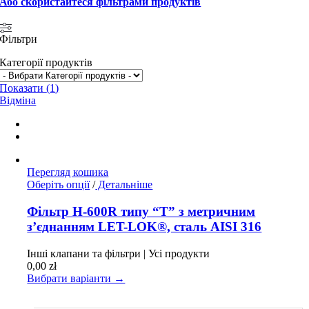
Або скористайтеся фільтрами продуктів
Фільтри
Категорії продуктів
Показати
(
1
)
Відміна
Перегляд кошика
Цей
Оберіть опції
/
Детальніше
товар
має
Фільтр H-600R типу “T” з метричним
кілька
з’єднанням LET-LOK®, сталь AISI 316
варіантів.
Параметри
Інші клапани та фільтри | Усі продукти
можна
0,00
zł
вибрати
Вибрати варіанти →
на
сторінці
товару