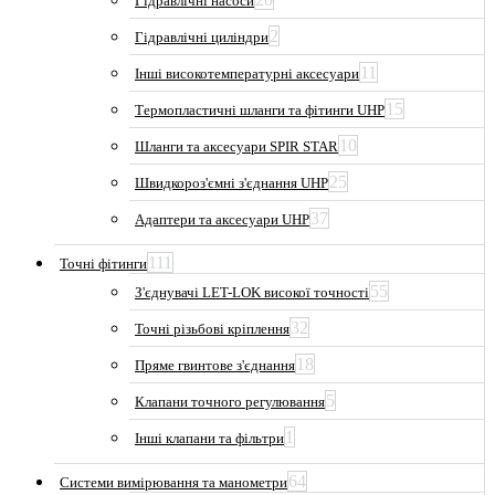
Гідравлічні насоси
2
Гідравлічні циліндри
11
Інші високотемпературні аксесуари
15
Термопластичні шланги та фітинги UHP
10
Шланги та аксесуари SPIR STAR
25
Швидкороз'ємні з'єднання UHP
37
Адаптери та аксесуари UHP
111
Точні фітинги
55
З'єднувачі LET-LOK високої точності
32
Точні різьбові кріплення
18
Пряме гвинтове з'єднання
5
Клапани точного регулювання
1
Інші клапани та фільтри
64
Системи вимірювання та манометри