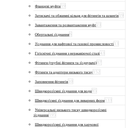
19
Фланцеві муфти
19
Затискачі та обжимні кільця для фітингів та шлангів
23
Завантаження та розвантаження муфт
6
Обертальні з'єднання
13
З'єднання для нафтової та газової промисловості
43
Гігієнічні з'єднання з нержавіючої сталі
87
Фітинги (трубні фітинги та з'єднувачі)
152
Фітинги та адаптери низького тиску
10
Заповнення фітингів
85
Швидкороз'ємні з'єднання для води
133
Швидкоз'ємні з'єднання для ливарних форм
Універсальні низького тиску швидкороз'ємні
195
з'єднання
Швидкороз'ємні з'єднання для харчової