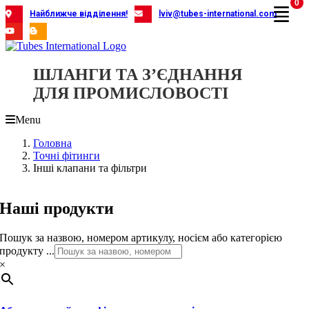
0
Skip
Найближче відділення!
lviv@tubes-international.com
to
content
ШЛАНГИ ТА З’ЄДНАННЯ
ДЛЯ ПРОМИСЛОВОСТІ
Menu
Головна
Точні фітинги
Інші клапани та фільтри
Наші продукти
Пошук за назвою, номером артикулу, носієм або категорією
продукту ...
×