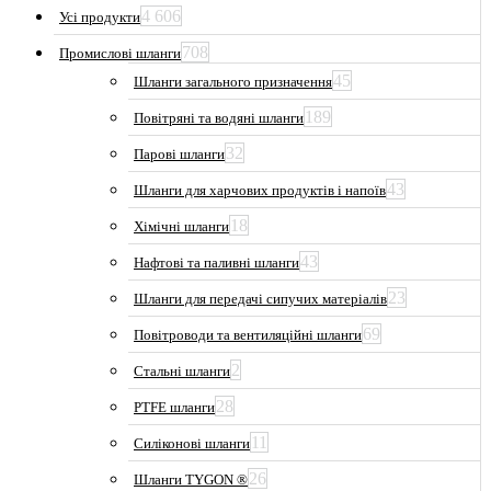
4 606
Усі продукти
708
Промислові шланги
45
Шланги загального призначення
189
Повітряні та водяні шланги
32
Парові шланги
43
Шланги для харчових продуктів і напоїв
18
Хімічні шланги
43
Нафтові та паливні шланги
23
Шланги для передачі сипучих матеріалів
69
Повітроводи та вентиляційні шланги
2
Стальні шланги
28
PTFE шланги
11
Силіконові шланги
26
Шланги TYGON ®