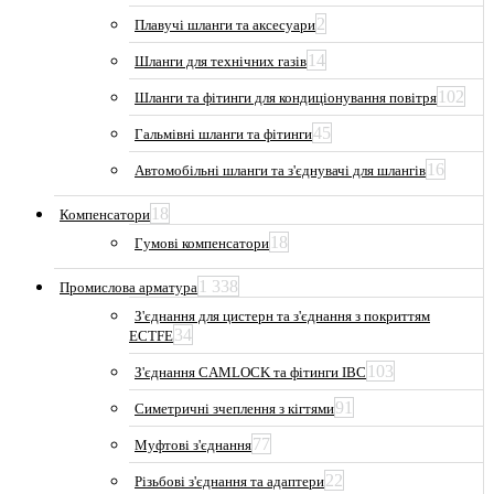
2
Плавучі шланги та аксесуари
14
Шланги для технічних газів
102
Шланги та фітинги для кондиціонування повітря
45
Гальмівні шланги та фітинги
16
Автомобільні шланги та з'єднувачі для шлангів
18
Компенсатори
18
Гумові компенсатори
1 338
Промислова арматура
З'єднання для цистерн та з'єднання з покриттям
34
ECTFE
103
З'єднання CAMLOCK та фітинги IBC
91
Симетричні зчеплення з кігтями
77
Муфтові з'єднання
22
Різьбові з'єднання та адаптери