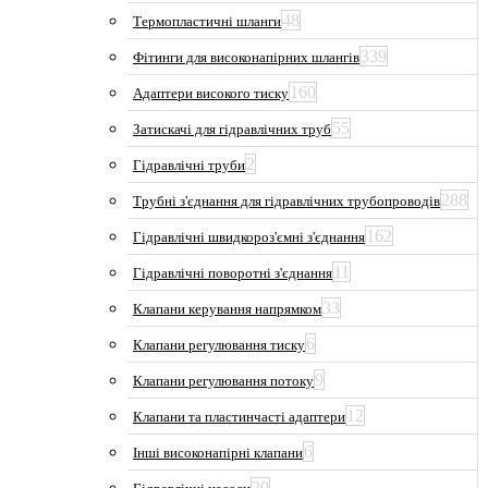
48
Термопластичні шланги
339
Фітинги для високонапірних шлангів
160
Адаптери високого тиску
55
Затискачі для гідравлічних труб
2
Гідравлічні труби
288
Трубні з'єднання для гідравлічних трубопроводів
162
Гідравлічні швидкороз'ємні з'єднання
11
Гідравлічні поворотні з'єднання
33
Клапани керування напрямком
6
Клапани регулювання тиску
9
Клапани регулювання потоку
12
Клапани та пластинчасті адаптери
6
Інші високонапірні клапани
20