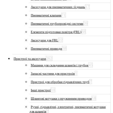
17
Аксесуари для пневматичних з'єднань
71
Пневматичні клапани
26
Пневматичні трубопровідні системи
88
Елементи підготовки повітря (FRL)
22
Аксесуари для FRL
38
Пневматичні приводи
262
Пристрої та аксесуари
45
Машини для складання шлангів і трубок
1
Запасні частини для пристроїв
7
Пристрої для обробки гідравлічних труб
10
Інші пристрої
18
Шлангові котушки з пружинним приводом
Ручні, гідравлічні, електричні, пневматичні котушки
2
для шлангів