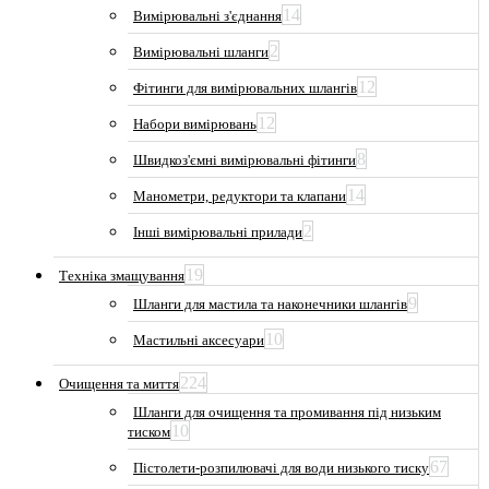
14
Вимірювальні з'єднання
2
Вимірювальні шланги
12
Фітинги для вимірювальних шлангів
12
Набори вимірювань
8
Швидкоз'ємні вимірювальні фітинги
14
Манометри, редуктори та клапани
2
Інші вимірювальні прилади
19
Техніка змащування
9
Шланги для мастила та наконечники шлангів
10
Мастильні аксесуари
224
Очищення та миття
Шланги для очищення та промивання під низьким
10
тиском
67
Пістолети-розпилювачі для води низького тиску