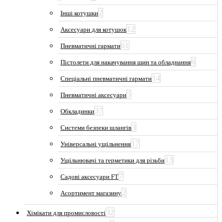
2
Інші котушки
12
Аксесуари для котушок
61
Пневматичні гармати
6
Пістолети для накачування шин та обладнання
14
Спеціальні пневматичні гармати
5
Пневматичні аксесуари
37
Обкладинки
3
Системи безпеки шлангів
17
Універсальні ущільнення
13
Ущільнювачі та герметики для різьби
7
Садові аксесуари FT
2
Асортимент магазину
32
Хімікати для промисловості