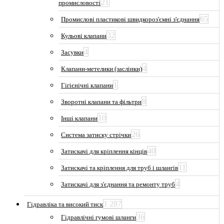
21
промисловості
65
Промислові пластикові швидкороз'ємні з'єднання
32
Кульові клапани
4
Засувки
4
Клапани-метелики (заслінки)
1
Гігієнічні клапани
8
Зворотні клапани та фільтри
10
Інші клапани
26
Система затиску стрічки
40
Затискачі для кріплення кінців
11
Затискачі та кріплення для труб і шлангів
4
Затискачі для з'єднання та ремонту труб
1 287
Гідравліка та високий тиск
36
Гідравлічні гумові шланги