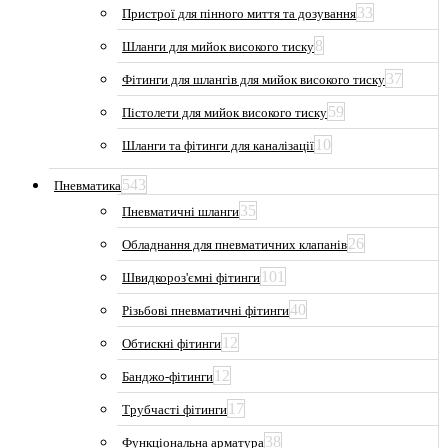
33
Пристрої для пінного миття та дозування
8
Шланги для мийок високого тиску
37
Фітинги для шлангів для мийок високого тиску
59
Пістолети для мийок високого тиску
10
Шланги та фітинги для каналізації
543
Пневматика
35
Пневматичні шланги
26
Обладнання для пневматичних клапанів
101
Швидкороз'ємні фітинги
40
Різьбові пневматичні фітинги
12
Обтискні фітинги
12
Банджо-фітинги
17
Трубчасті фітинги
38
Функціональна арматура