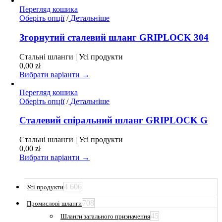
Перегляд кошика
Цей
Оберіть опції
/
Детальніше
товар
має
Згорнутий сталевий шланг GRIPLOCK 304
кілька
варіантів.
Стальні шланги | Усі продукти
Параметри
0,00
zł
можна
Вибрати варіанти →
вибрати
на
Перегляд кошика
сторінці
Цей
Оберіть опції
/
Детальніше
товару
товар
має
Сталевий спіральний шланг GRIPLOCK G
кілька
варіантів.
Стальні шланги | Усі продукти
Параметри
0,00
zł
можна
Вибрати варіанти →
вибрати
на
сторінці
4 606
Усі продукти
товару
708
Промислові шланги
45
Шланги загального призначення