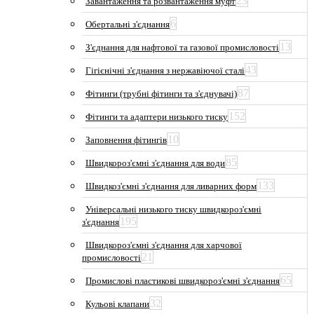
23
Завантаження та розвантаження муфт
6
Обертальні з'єднання
13
З'єднання для нафтової та газової промисловості
43
Гігієнічні з'єднання з нержавіючої сталі
87
Фітинги (трубні фітинги та з'єднувачі)
152
Фітинги та адаптери низького тиску
10
Заповнення фітингів
85
Швидкороз'ємні з'єднання для води
133
Швидкоз'ємні з'єднання для ливарних форм
Універсальні низького тиску швидкороз'ємні
195
з'єднання
Швидкороз'ємні з'єднання для харчової
21
промисловості
65
Промислові пластикові швидкороз'ємні з'єднання
32
Кульові клапани