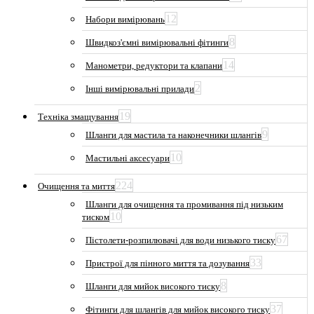
12
Набори вимірювань
8
Швидкоз'ємні вимірювальні фітинги
14
Манометри, редуктори та клапани
2
Інші вимірювальні прилади
19
Техніка змащування
9
Шланги для мастила та наконечники шлангів
10
Мастильні аксесуари
224
Очищення та миття
Шланги для очищення та промивання під низьким
10
тиском
67
Пістолети-розпилювачі для води низького тиску
33
Пристрої для пінного миття та дозування
8
Шланги для мийок високого тиску
37
Фітинги для шлангів для мийок високого тиску