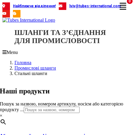
0
Skip
Найближче відділення!
lviv@tubes-international.com
to
content
ШЛАНГИ ТА З’ЄДНАННЯ
ДЛЯ ПРОМИСЛОВОСТІ
Menu
Головна
Промислові шланги
Стальні шланги
Наші продукти
Пошук за назвою, номером артикулу, носієм або категорією
продукту ...
×