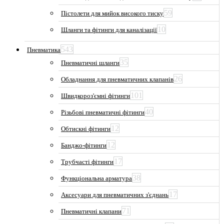
59
Пістолети для мийок високого тиску
10
Шланги та фітинги для каналізації
543
Пневматика
35
Пневматичні шланги
26
Обладнання для пневматичних клапанів
101
Швидкороз'ємні фітинги
40
Різьбові пневматичні фітинги
12
Обтискні фітинги
12
Банджо-фітинги
17
Трубчасті фітинги
38
Функціональна арматура
17
Аксесуари для пневматичних з'єднань
71
Пневматичні клапани