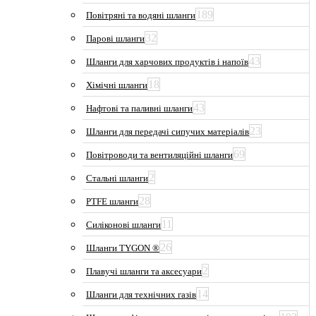
189
Повітряні та водяні шланги
32
Парові шланги
43
Шланги для харчових продуктів і напоїв
18
Хімічні шланги
43
Нафтові та паливні шланги
23
Шланги для передачі сипучих матеріалів
69
Повітроводи та вентиляційні шланги
2
Стальні шланги
28
PTFE шланги
11
Силіконові шланги
26
Шланги TYGON ®
2
Плавучі шланги та аксесуари
14
Шланги для технічних газів