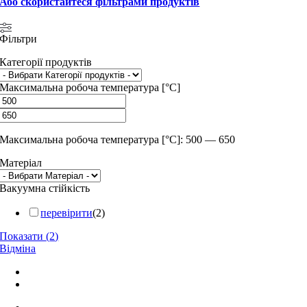
Або скористайтеся фільтрами продуктів
Фільтри
Категорії продуктів
Максимальна робоча температура [°C]
Максимальна робоча температура [°C]: 500 — 650
Матеріал
Вакуумна стійкість
перевірити
(
2
)
Показати
(
2
)
Відміна