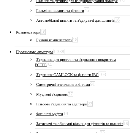
102
Шланги та фітинги для кондиціонування повітря
45
Гальмівні шланги та фітинги
16
Автомобільні шланги та з'єднувачі для шлангів
18
Компенсатори
18
Гумові компенсатори
1 338
Промислова арматура
З'єднання для цистерн та з'єднання з покриттям
34
ECTFE
103
З'єднання CAMLOCK та фітинги IBC
91
Симетричні зчеплення з кігтями
77
Муфтові з'єднання
22
Різьбові з'єднання та адаптери
19
Фланцеві муфти
19
Затискачі та обжимні кільця для фітингів та шлангів