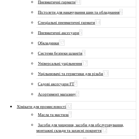
61
Пневматичні гармати
6
Пістолети для накачування шин та обладнання
14
Спеціальні пневматичні гармати
5
Пневматичні аксесуари
37
Обкладинки
3
Системи безпеки шлангів
17
Універсальні ущільнення
13
Ущільнювачі та герметики для різьби
7
Садові аксесуари FT
2
Асортимент магазину
32
Хімікати для промисловості
7
Масла та мастила
Засоби для чищення, засоби для обслуговування,
12
монтажні склади та захисні покриття