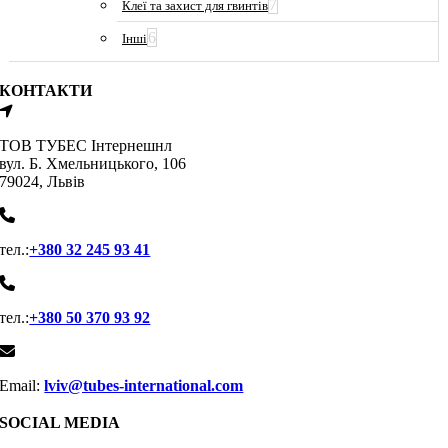
7
Клеї та захист для гвинтів
6
Інші
КОНТАКТИ
ТОВ ТУБЕС Iнтернешнл
вул. Б. Хмельницького, 106
79024, Львiв
тел.:
+380 32 245 93 41
тел.:
+380 50 370 93 92
Email:
lviv@tubes-international.com
SOCIAL MEDIA