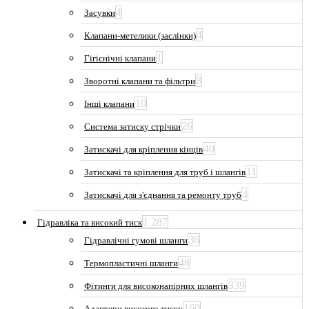
4
Засувки
4
Клапани-метелики (заслінки)
1
Гігієнічні клапани
8
Зворотні клапани та фільтри
10
Інші клапани
26
Система затиску стрічки
40
Затискачі для кріплення кінців
11
Затискачі та кріплення для труб і шлангів
4
Затискачі для з'єднання та ремонту труб
1 287
Гідравліка та високий тиск
36
Гідравлічні гумові шланги
48
Термопластичні шланги
339
Фітинги для високонапірних шлангів
160
Адаптери високого тиску