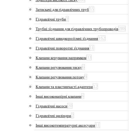
55
Затискачі для гідравлічних труб
2
Гідравлічні труби
288
Трубні з'єднання для гідравлічних трубопроводів
162
Гідравлічні швидкороз'ємні з'єднання
11
Гідравлічні поворотні з'єднання
33
Клапани керування напрямком
6
Клапани регулювання тиску
9
Клапани регулювання потоку
12
Клапани та пластинчасті адаптери
6
Інші високонапірні клапани
20
Гідравлічні насоси
2
Гідравлічні циліндри
11
Інші високотемпературні аксесуари