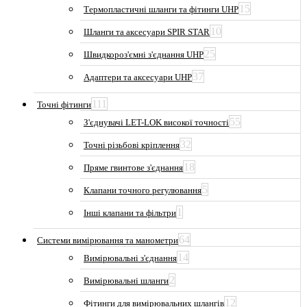
15
Термопластичні шланги та фітинги UHP
10
Шланги та аксесуари SPIR STAR
25
Швидкороз'ємні з'єднання UHP
37
Адаптери та аксесуари UHP
111
Точні фітинги
55
З'єднувачі LET-LOK високої точності
32
Точні різьбові кріплення
18
Пряме гвинтове з'єднання
5
Клапани точного регулювання
1
Інші клапани та фільтри
64
Системи вимірювання та манометри
14
Вимірювальні з'єднання
2
Вимірювальні шланги
12
Фітинги для вимірювальних шлангів