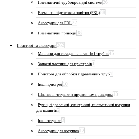
26
Пневматичні трубопровідні системи
88
Елементи підготовки повітря (FRL)
22
Аксесуари для FRL
38
Пневматичні приводи
262
Пристрої та аксесуари
45
Машини для складання шлангів і трубок
1
Запасні частини для пристроїв
7
Пристрої для обробки гідравлічних труб
10
Інші пристрої
18
Шлангові котушки з пружинним приводом
Ручні, гідравлічні, електричні, пневматичні котушки
2
для шлангів
2
Інші котушки
12
Аксесуари для котушок