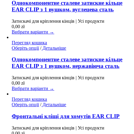
має
Однокомпонентне сталеве затискне кільце
кілька
EAR CLIP з 1 вушком, вуглецева сталь
варіантів.
Параметри
Затискачі для кріплення кінців | Усі продукти
можна
0,00
zł
вибрати
Вибрати варіанти →
на
сторінці
Перегляд кошика
товару
Цей
Оберіть опції
/
Детальніше
товар
має
Однокомпонентне сталеве затискне кільце
кілька
EAR CLIP з 1 вушком, нержавіюча сталь
варіантів.
Параметри
Затискачі для кріплення кінців | Усі продукти
можна
0,00
zł
вибрати
Вибрати варіанти →
на
сторінці
Перегляд кошика
товару
Цей
Оберіть опції
/
Детальніше
товар
має
Фронтальні кліщі для хомутів EAR CLIP
кілька
варіантів.
Затискачі для кріплення кінців | Усі продукти
Параметри
0,00
zł