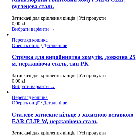
кілька
вуглецева сталь
варіантів.
Параметри
Затискачі для кріплення кінців | Усі продукти
можна
0,00
zł
вибрати
Вибрати варіанти →
на
сторінці
Перегляд кошика
товару
Цей
Оберіть опції
/
Детальніше
товар
має
Стрічка для виробництва хомутів, довжина 25
кілька
м, нержавіюча сталь, тип PK
варіантів.
Параметри
Затискачі для кріплення кінців | Усі продукти
можна
0,00
zł
вибрати
Вибрати варіанти →
на
сторінці
Перегляд кошика
товару
Цей
Оберіть опції
/
Детальніше
товар
має
Сталеве затискне кільце з захисною вставкою
кілька
EAR CLIP-W, нержавіюча сталь
варіантів.
Параметри
Затискачі для кріплення кінців | Усі продукти
можна