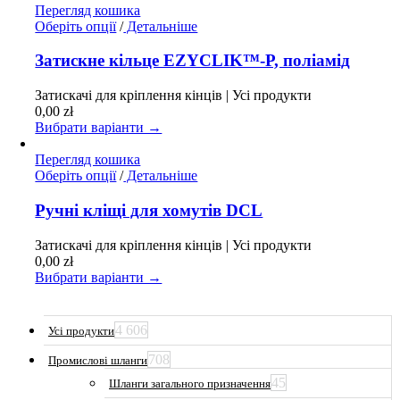
Перегляд кошика
Цей
Оберіть опції
/
Детальніше
товар
має
Затискне кільце EZYCLIK™-P, поліамід
кілька
варіантів.
Затискачі для кріплення кінців | Усі продукти
Параметри
0,00
zł
можна
Вибрати варіанти →
вибрати
на
Перегляд кошика
сторінці
Цей
Оберіть опції
/
Детальніше
товару
товар
має
Ручні кліщі для хомутів DCL
кілька
варіантів.
Затискачі для кріплення кінців | Усі продукти
Параметри
0,00
zł
можна
Вибрати варіанти →
вибрати
на
сторінці
4 606
Усі продукти
товару
708
Промислові шланги
45
Шланги загального призначення