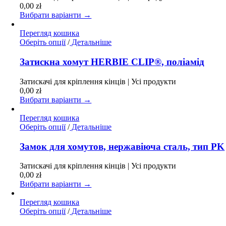
можна
0,00
zł
вибрати
Вибрати варіанти →
на
сторінці
Перегляд кошика
товару
Цей
Оберіть опції
/
Детальніше
товар
має
Затискна хомут HERBIE CLIP®, поліамід
кілька
варіантів.
Затискачі для кріплення кінців | Усі продукти
Параметри
0,00
zł
можна
Вибрати варіанти →
вибрати
на
Перегляд кошика
сторінці
Цей
Оберіть опції
/
Детальніше
товару
товар
має
Замок для хомутов, нержавіюча сталь, тип PK
кілька
варіантів.
Затискачі для кріплення кінців | Усі продукти
Параметри
0,00
zł
можна
Вибрати варіанти →
вибрати
на
Перегляд кошика
сторінці
Цей
Оберіть опції
/
Детальніше
товару
товар