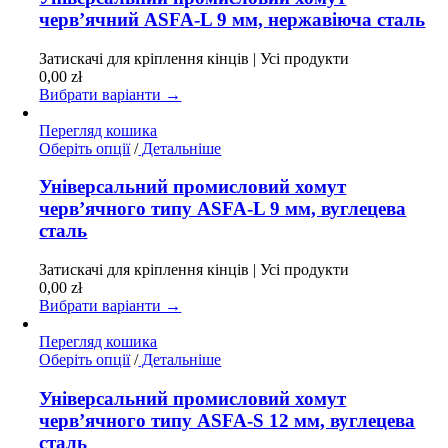
кілька
черв’ячний ASFA-L 9 мм, нержавіюча сталь
варіантів.
Параметри
Затискачі для кріплення кінців | Усі продукти
можна
0,00
zł
вибрати
Вибрати варіанти →
на
сторінці
Перегляд кошика
товару
Цей
Оберіть опції
/
Детальніше
товар
має
Універсальний промисловий хомут
кілька
черв’ячного типу ASFA-L 9 мм, вуглецева
варіантів.
сталь
Параметри
можна
Затискачі для кріплення кінців | Усі продукти
вибрати
0,00
zł
на
Вибрати варіанти →
сторінці
товару
Перегляд кошика
Цей
Оберіть опції
/
Детальніше
товар
має
Універсальний промисловий хомут
кілька
черв’ячного типу ASFA-S 12 мм, вуглецева
варіантів.
сталь