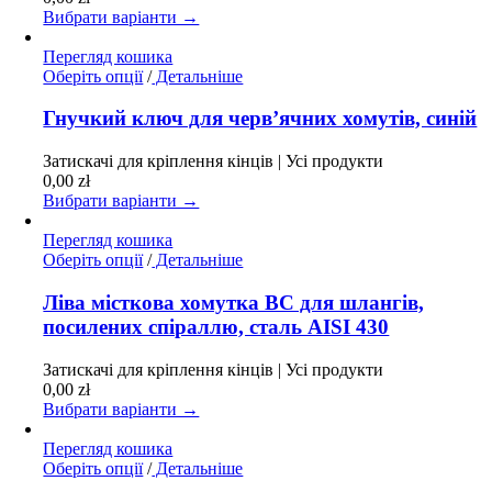
можна
Вибрати варіанти →
вибрати
на
Перегляд кошика
сторінці
Цей
Оберіть опції
/
Детальніше
товару
товар
має
Гнучкий ключ для черв’ячних хомутів, синій
кілька
варіантів.
Затискачі для кріплення кінців | Усі продукти
Параметри
0,00
zł
можна
Вибрати варіанти →
вибрати
на
Перегляд кошика
сторінці
Цей
Оберіть опції
/
Детальніше
товару
товар
має
Ліва місткова хомутка BC для шлангів,
кілька
посилених спіраллю, сталь AISI 430
варіантів.
Параметри
Затискачі для кріплення кінців | Усі продукти
можна
0,00
zł
вибрати
Вибрати варіанти →
на
сторінці
Перегляд кошика
товару
Цей
Оберіть опції
/
Детальніше
товар