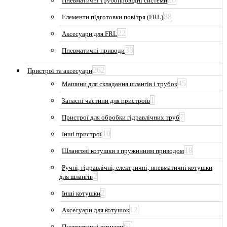
Пневматичні трубопровідні системи
88
Елементи підготовки повітря (FRL)
22
Аксесуари для FRL
38
Пневматичні приводи
262
Пристрої та аксесуари
45
Машини для складання шлангів і трубок
1
Запасні частини для пристроїв
7
Пристрої для обробки гідравлічних труб
10
Інші пристрої
18
Шлангові котушки з пружинним приводом
Ручні, гідравлічні, електричні, пневматичні котушки
2
для шлангів
2
Інші котушки
12
Аксесуари для котушок
61
Пневматичні гармати