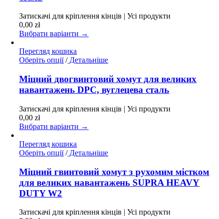
Параметри
можна
Затискачі для кріплення кінців | Усі продукти
вибрати
0,00
zł
на
Вибрати варіанти →
сторінці
товару
Перегляд кошика
Цей
Оберіть опції
/
Детальніше
товар
має
Міцний двогвинтовий хомут для великих
кілька
навантажень DPC, вуглецева сталь
варіантів.
Параметри
Затискачі для кріплення кінців | Усі продукти
можна
0,00
zł
вибрати
Вибрати варіанти →
на
сторінці
Перегляд кошика
товару
Цей
Оберіть опції
/
Детальніше
товар
має
Міцний гвинтовий хомут з рухомим містком
кілька
для великих навантажень SUPRA HEAVY
варіантів.
DUTY W2
Параметри
можна
Затискачі для кріплення кінців | Усі продукти
вибрати