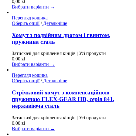
0,00
zł
вибрати
Вибрати варіанти →
на
сторінці
Перегляд кошика
товару
Цей
Оберіть опції
/
Детальніше
товар
має
Хомут з подвійним дротом і гвинтом,
кілька
пружинна сталь
варіантів.
Параметри
Затискачі для кріплення кінців | Усі продукти
можна
0,00
zł
вибрати
Вибрати варіанти →
на
сторінці
Перегляд кошика
товару
Цей
Оберіть опції
/
Детальніше
товар
має
Стрічковий хомут з компенсаційною
кілька
пружиною FLEX-GEAR HD, серія 841,
варіантів.
нержавіюча сталь
Параметри
можна
Затискачі для кріплення кінців | Усі продукти
вибрати
0,00
zł
на
Вибрати варіанти →
сторінці
товару