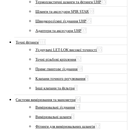
15
Термопластичні шланги та фітинги UHP
10
Шланги та аксесуари SPIR STAR
25
Швидкороз'ємні з'єднання UHP
37
Адаптери та аксесуари UHP
111
Точні фітинги
55
З'єднувачі LET-LOK високої точності
32
Точні різьбові кріплення
18
Пряме гвинтове з'єднання
5
Клапани точного регулювання
1
Інші клапани та фільтри
64
Системи вимірювання та манометри
14
Вимірювальні з'єднання
2
Вимірювальні шланги
12
Фітинги для вимірювальних шлангів