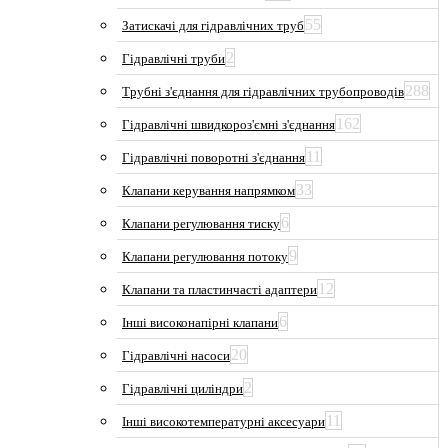
55
Затискачі для гідравлічних труб
2
Гідравлічні труби
288
Трубні з'єднання для гідравлічних трубопроводів
162
Гідравлічні швидкороз'ємні з'єднання
11
Гідравлічні поворотні з'єднання
33
Клапани керування напрямком
6
Клапани регулювання тиску
9
Клапани регулювання потоку
12
Клапани та пластинчасті адаптери
6
Інші високонапірні клапани
20
Гідравлічні насоси
2
Гідравлічні циліндри
11
Інші високотемпературні аксесуари