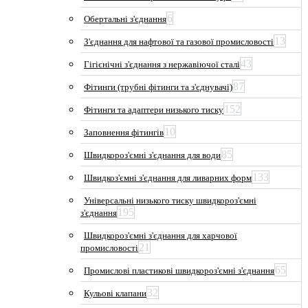
6
Обертальні з'єднання
13
З'єднання для нафтової та газової промисловості
43
Гігієнічні з'єднання з нержавіючої сталі
87
Фітинги (трубні фітинги та з'єднувачі)
152
Фітинги та адаптери низького тиску
10
Заповнення фітингів
85
Швидкороз'ємні з'єднання для води
133
Швидкоз'ємні з'єднання для ливарних форм
Універсальні низького тиску швидкороз'ємні
195
з'єднання
Швидкороз'ємні з'єднання для харчової
21
промисловості
65
Промислові пластикові швидкороз'ємні з'єднання
32
Кульові клапани