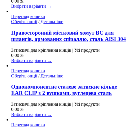
0,00
zł
на
Вибрати варіанти →
сторінці
товару
Перегляд кошика
Цей
Оберіть опції
/
Детальніше
товар
має
Правосторонній містковий хомут BC для
кілька
шлангів, армованих спіраллю, сталь AISI 304
варіантів.
Параметри
Затискачі для кріплення кінців | Усі продукти
можна
0,00
zł
вибрати
Вибрати варіанти →
на
сторінці
Перегляд кошика
товару
Цей
Оберіть опції
/
Детальніше
товар
має
Однокомпонентне сталеве затискне кільце
кілька
EAR CLIP з 2 вушками, вуглецева сталь
варіантів.
Параметри
Затискачі для кріплення кінців | Усі продукти
можна
0,00
zł
вибрати
Вибрати варіанти →
на
сторінці
Перегляд кошика
товару