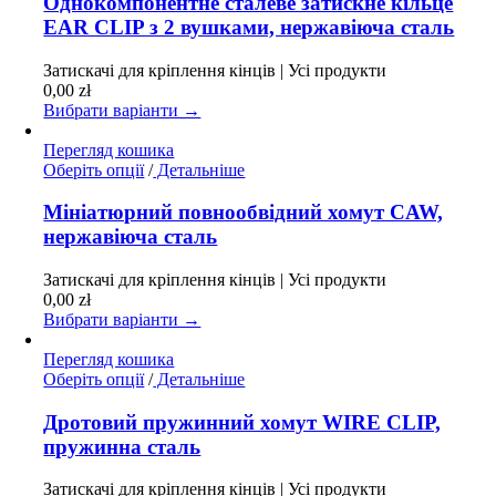
Однокомпонентне сталеве затискне кільце
кілька
EAR CLIP з 2 вушками, нержавіюча сталь
варіантів.
Параметри
Затискачі для кріплення кінців | Усі продукти
можна
0,00
zł
вибрати
Вибрати варіанти →
на
сторінці
Перегляд кошика
товару
Цей
Оберіть опції
/
Детальніше
товар
має
Мініатюрний повнообвідний хомут CAW,
кілька
нержавіюча сталь
варіантів.
Параметри
Затискачі для кріплення кінців | Усі продукти
можна
0,00
zł
вибрати
Вибрати варіанти →
на
сторінці
Перегляд кошика
товару
Цей
Оберіть опції
/
Детальніше
товар
має
Дротовий пружинний хомут WIRE CLIP,
кілька
пружинна сталь
варіантів.
Параметри
Затискачі для кріплення кінців | Усі продукти