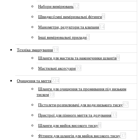
12
Набори вимірювань
8
Швидкоз'ємні вимірювальні фітинги
14
Манометри, редуктори та клапани
2
Інші вимірювальні прилади
19
Техніка змащування
9
Шланги для мастила та наконечники шлангів
10
Мастильні аксесуари
224
Очищення та миття
Шланги для очищення та промивання під низьким
10
тиском
67
Пістолети-розпилювачі для води низького тиску
33
Пристрої для пінного миття та дозування
8
Шланги для мийок високого тиску
37
Фітинги для шлангів для мийок високого тиску