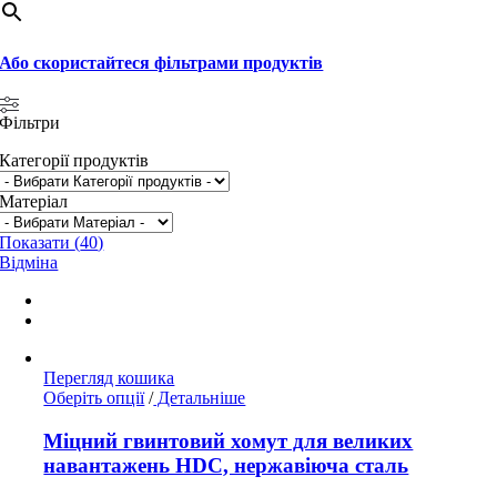
Або скористайтеся фільтрами продуктів
Фільтри
Категорії продуктів
Матеріал
Показати
(
40
)
Відміна
Перегляд кошика
Цей
Оберіть опції
/
Детальніше
товар
має
Міцний гвинтовий хомут для великих
кілька
навантажень HDC, нержавіюча сталь
варіантів.
Параметри