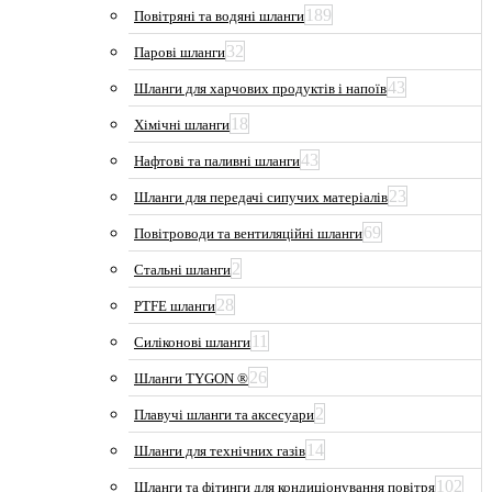
189
Повітряні та водяні шланги
32
Парові шланги
43
Шланги для харчових продуктів і напоїв
18
Хімічні шланги
43
Нафтові та паливні шланги
23
Шланги для передачі сипучих матеріалів
69
Повітроводи та вентиляційні шланги
2
Стальні шланги
28
PTFE шланги
11
Силіконові шланги
26
Шланги TYGON ®
2
Плавучі шланги та аксесуари
14
Шланги для технічних газів
102
Шланги та фітинги для кондиціонування повітря