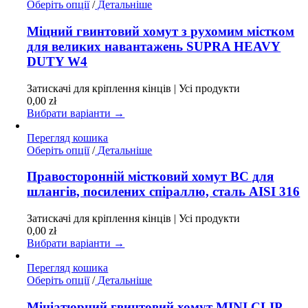
Цей
Оберіть опції
/
Детальніше
товар
має
Міцний гвинтовий хомут з рухомим містком
кілька
для великих навантажень SUPRA HEAVY
варіантів.
DUTY W4
Параметри
можна
Затискачі для кріплення кінців | Усі продукти
вибрати
0,00
zł
на
Вибрати варіанти →
сторінці
товару
Перегляд кошика
Цей
Оберіть опції
/
Детальніше
товар
має
Правосторонній містковий хомут BC для
кілька
шлангів, посилених спіраллю, сталь AISI 316
варіантів.
Параметри
Затискачі для кріплення кінців | Усі продукти
можна
0,00
zł
вибрати
Вибрати варіанти →
на
сторінці
Перегляд кошика
товару
Цей
Оберіть опції
/
Детальніше
товар
має
Мініатюрний гвинтовий хомут MINI CLIP,