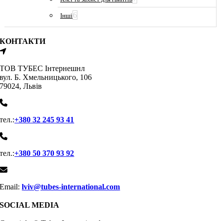
6
Інші
КОНТАКТИ
ТОВ ТУБЕС Iнтернешнл
вул. Б. Хмельницького, 106
79024, Львiв
тел.:
+380 32 245 93 41
тел.:
+380 50 370 93 92
Email:
lviv@tubes-international.com
SOCIAL MEDIA