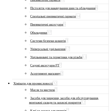
6
Пістолети для накачування шин та обладнання
14
Спеціальні пневматичні гармати
5
Пневматичні аксесуари
37
Обкладинки
3
Системи безпеки шлангів
17
Універсальні ущільнення
13
Ущільнювачі та герметики для різьби
7
Садові аксесуари FT
2
Асортимент магазину
32
Хімікати для промисловості
7
Масла та мастила
Засоби для чищення, засоби для обслуговування,
12
монтажні склади та захисні покриття
7
Клеї та захист для гвинтів