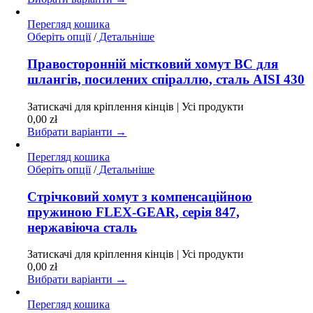
сторінці
товару
Перегляд кошика
Цей
Оберіть опції
/
Детальніше
товар
має
Правосторонній містковий хомут BC для
кілька
шлангів, посилених спіраллю, сталь AISI 430
варіантів.
Параметри
Затискачі для кріплення кінців | Усі продукти
можна
0,00
zł
вибрати
Вибрати варіанти →
на
сторінці
Перегляд кошика
товару
Цей
Оберіть опції
/
Детальніше
товар
має
Стрічковий хомут з компенсаційною
кілька
пружиною FLEX-GEAR, серія 847,
варіантів.
нержавіюча сталь
Параметри
можна
Затискачі для кріплення кінців | Усі продукти
вибрати
0,00
zł
на
Вибрати варіанти →
сторінці
товару
Перегляд кошика