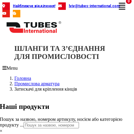
0
Skip
Найближче відділення!
lviv@tubes-international.com
to
content
ШЛАНГИ ТА З’ЄДНАННЯ
ДЛЯ ПРОМИСЛОВОСТІ
Menu
Головна
Промислова арматура
Затискачі для кріплення кінців
Наші продукти
Пошук за назвою, номером артикулу, носієм або категорією
продукту ...
×