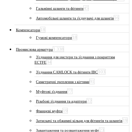
45
Гальмівні шланги та фітинги
16
Автомобільні шланги та з'єднувачі для шлангів
18
Компенсатори
18
Гумові компенсатори
1 338
Промислова арматура
З'єднання для цистерн та з'єднання з покриттям
34
ECTFE
103
З'єднання CAMLOCK та фітинги IBC
91
Симетричні зчеплення з кігтями
77
Муфтові з'єднання
22
Різьбові з'єднання та адаптери
19
Фланцеві муфти
19
Затискачі та обжимні кільця для фітингів та шлангів
23
Завантаження та розвантаження муфт