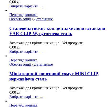
0,00
zł
вибрати
Вибрати варіанти →
на
сторінці
Перегляд кошика
товару
Цей
Оберіть опції
/
Детальніше
товар
має
Сталеве затискне кільце з захисною вставкою
кілька
EAR CLIP-W, вуглецева сталь
варіантів.
Параметри
Затискачі для кріплення кінців | Усі продукти
можна
0,00
zł
вибрати
Вибрати варіанти →
на
сторінці
Перегляд кошика
товару
Цей
Оберіть опції
/
Детальніше
товар
має
Мініатюрний гвинтовий хомут MINI CLIP,
кілька
нержавіюча сталь
варіантів.
Параметри
Затискачі для кріплення кінців | Усі продукти
можна
0,00
zł
вибрати
Вибрати варіанти →
на
сторінці
Перегляд кошика