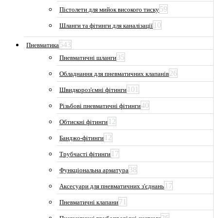
59
Пістолети для мийок високого тиску
10
Шланги та фітинги для каналізації
543
Пневматика
35
Пневматичні шланги
26
Обладнання для пневматичних клапанів
101
Швидкороз'ємні фітинги
40
Різьбові пневматичні фітинги
12
Обтискні фітинги
12
Банджо-фітинги
17
Трубчасті фітинги
38
Функціональна арматура
17
Аксесуари для пневматичних з'єднань
71
Пневматичні клапани
26