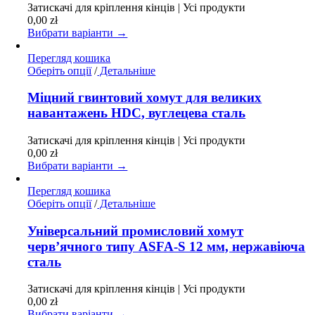
Затискачі для кріплення кінців | Усі продукти
можна
0,00
zł
вибрати
Вибрати варіанти →
на
сторінці
Перегляд кошика
товару
Цей
Оберіть опції
/
Детальніше
товар
має
Міцний гвинтовий хомут для великих
кілька
навантажень HDC, вуглецева сталь
варіантів.
Параметри
Затискачі для кріплення кінців | Усі продукти
можна
0,00
zł
вибрати
Вибрати варіанти →
на
сторінці
Перегляд кошика
товару
Цей
Оберіть опції
/
Детальніше
товар
має
Універсальний промисловий хомут
кілька
черв’ячного типу ASFA-S 12 мм, нержавіюча
варіантів.
сталь
Параметри
можна
Затискачі для кріплення кінців | Усі продукти
вибрати
0,00
zł
на
Вибрати варіанти →