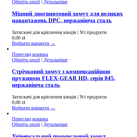
Цей
Оберіть опції
/
Детальніше
товар
має
Міцний двогвинтовий хомут для великих
кілька
навантажень DPC, нержавіюча сталь
варіантів.
Параметри
Затискачі для кріплення кінців | Усі продукти
можна
0,00
zł
вибрати
Вибрати варіанти →
на
сторінці
Перегляд кошика
товару
Цей
Оберіть опції
/
Детальніше
товар
має
Стрічковий хомут з компенсаційною
кілька
пружиною FLEX-GEAR HD, серія 845,
варіантів.
нержавіюча сталь
Параметри
можна
Затискачі для кріплення кінців | Усі продукти
вибрати
0,00
zł
на
Вибрати варіанти →
сторінці
товару
Перегляд кошика
Цей
Оберіть опції
/
Детальніше
товар
має
Універсальний промисловий хомут