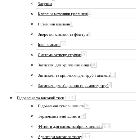
4
Засувки
4
Клапани-метелики (заслінки)
1
Гігієнічні клапани
8
Зворотні клапани та фільтри
10
Інші клапани
26
Система затиску стрічки
40
Затискачі для кріплення кінців
11
Затискачі та кріплення для труб і шлангів
4
Затискачі для з'єднання та ремонту труб
1 287
Гідравліка та високий тиск
36
Гідравлічні гумові шланги
48
Термопластичні шланги
339
Фітинги для високонапірних шлангів
160
Адаптери високого тиску