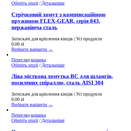
товару
Цей
Оберіть опції
/
Детальніше
товар
має
Стрічковий хомут з компенсаційною
кілька
пружиною FLEX-GEAR, серія 843,
варіантів.
нержавіюча сталь
Параметри
можна
Затискачі для кріплення кінців | Усі продукти
вибрати
0,00
zł
на
Вибрати варіанти →
сторінці
товару
Перегляд кошика
Цей
Оберіть опції
/
Детальніше
товар
має
Ліва місткова хомутка BC для шлангів,
кілька
посилених спіраллю, сталь AISI 304
варіантів.
Параметри
Затискачі для кріплення кінців | Усі продукти
можна
0,00
zł
вибрати
Вибрати варіанти →
на
сторінці
Перегляд кошика
товару
Цей
Оберіть опції
/
Детальніше
товар
має