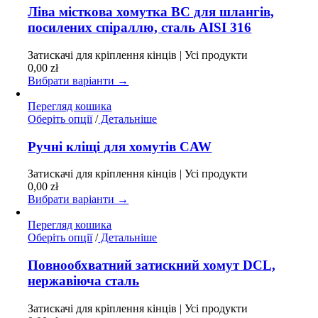
має
Ліва місткова хомутка BC для шлангів,
кілька
посилених спіраллю, сталь AISI 316
варіантів.
Параметри
Затискачі для кріплення кінців | Усі продукти
можна
0,00
zł
вибрати
Вибрати варіанти →
на
сторінці
Перегляд кошика
товару
Цей
Оберіть опції
/
Детальніше
товар
має
Ручні кліщі для хомутів CAW
кілька
варіантів.
Затискачі для кріплення кінців | Усі продукти
Параметри
0,00
zł
можна
Вибрати варіанти →
вибрати
на
Перегляд кошика
сторінці
Цей
Оберіть опції
/
Детальніше
товару
товар
має
Повнообхватний затискний хомут DCL,
кілька
нержавіюча сталь
варіантів.
Параметри
Затискачі для кріплення кінців | Усі продукти
можна