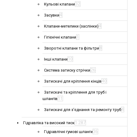
32
Кульові клапани
4
Засувки
4
Клапани-метелики (заслінки)
1
Гігієнічні клапани
8
Зворотні клапани та фільтри
10
Інші клапани
26
Система затиску стрічки
40
Затискачі для кріплення кінців
Затискачі та кріплення для труб і
11
шлангів
4
Затискачі для з'єднання та ремонту труб
1 287
Гідравліка та високий тиск
36
Гідравлічні гумові шланги