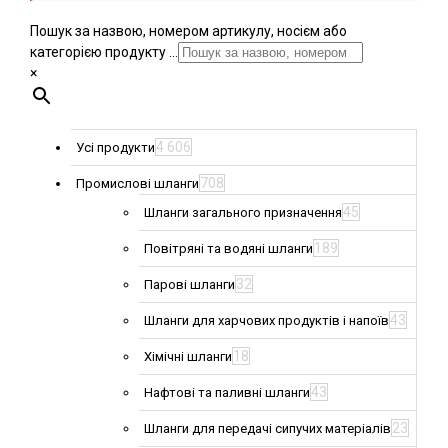
Пошук за назвою, номером артикулу, носієм або
категорією продукту ...
×
4 606
Усі продукти
708
Промислові шланги
45
Шланги загального призначення
189
Повітряні та водяні шланги
32
Парові шланги
43
Шланги для харчових продуктів і напоїв
18
Хімічні шланги
43
Нафтові та паливні шланги
23
Шланги для передачі сипучих матеріалів