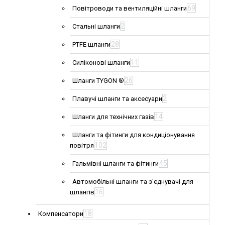
69
Повітроводи та вентиляційні шланги
2
Стальні шланги
28
PTFE шланги
11
Силіконові шланги
26
Шланги TYGON ®
2
Плавучі шланги та аксесуари
14
Шланги для технічних газів
Шланги та фітинги для кондиціонування
102
повітря
45
Гальмівні шланги та фітинги
Автомобільні шланги та з'єднувачі для
16
шлангів
18
Компенсатори