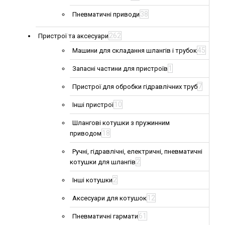
38
Пневматичні приводи
262
Пристрої та аксесуари
45
Машини для складання шлангів і трубок
1
Запасні частини для пристроїв
7
Пристрої для обробки гідравлічних труб
10
Інші пристрої
Шлангові котушки з пружинним
18
приводом
Ручні, гідравлічні, електричні, пневматичні
2
котушки для шлангів
2
Інші котушки
12
Аксесуари для котушок
61
Пневматичні гармати