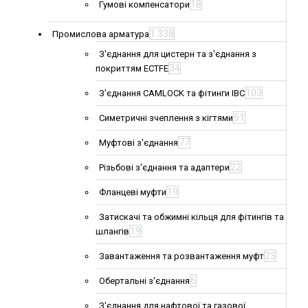
18
Гумові компенсатори
1 338
Промислова арматура
З'єднання для цистерн та з'єднання з
34
покриттям ECTFE
103
З'єднання CAMLOCK та фітинги IBC
91
Симетричні зчеплення з кігтями
77
Муфтові з'єднання
22
Різьбові з'єднання та адаптери
19
Фланцеві муфти
Затискачі та обжимні кільця для фітингів та
19
шлангів
23
Завантаження та розвантаження муфт
6
Обертальні з'єднання
З'єднання для нафтової та газової