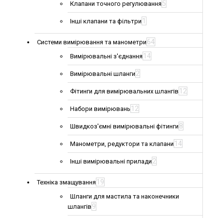
5
Клапани точного регулювання
1
Інші клапани та фільтри
64
Системи вимірювання та манометри
14
Вимірювальні з'єднання
2
Вимірювальні шланги
12
Фітинги для вимірювальних шлангів
12
Набори вимірювань
8
Швидкоз'ємні вимірювальні фітинги
14
Манометри, редуктори та клапани
2
Інші вимірювальні прилади
19
Техніка змащування
Шланги для мастила та наконечники
9
шлангів