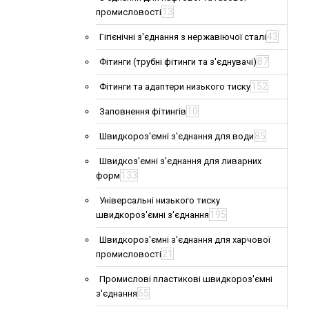
13
промисловості
43
Гігієнічні з'єднання з нержавіючої сталі
87
Фітинги (трубні фітинги та з'єднувачі)
152
Фітинги та адаптери низького тиску
10
Заповнення фітингів
85
Швидкороз'ємні з'єднання для води
Швидкоз'ємні з'єднання для ливарних
133
форм
Універсальні низького тиску
195
швидкороз'ємні з'єднання
Швидкороз'ємні з'єднання для харчової
21
промисловості
Промислові пластикові швидкороз'ємні
65
з'єднання