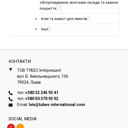
обслуговування, монтажні склади та захисні
12
покриття
7
Клеї та захист для гвинтів
6
Інші
КОНТАКТИ
ТОВ ТУБЕС Iнтернешнл
вул. Б. Хмельницького, 106
79024, Львiв
тел.:
+380 32 245 93 41
тел.:
+380 50 370 93 92
Email:
lviv@tubes-international.com
SOCIAL MEDIA