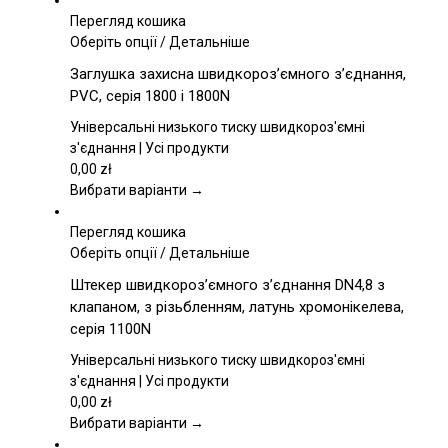
Перегляд кошика
Цей
Оберіть опції
/
Детальніше
товар
Заглушка захисна швидкороз’ємного з’єднання,
має
PVC, серія 1800 і 1800N
кілька
варіантів.
Універсальні низького тиску швидкороз'ємні
Параметри
з'єднання | Усі продукти
можна
0,00
zł
вибрати
Вибрати варіанти →
на
сторінці
Перегляд кошика
товару
Цей
Оберіть опції
/
Детальніше
товар
Штекер швидкороз’ємного з’єднання DN4,8 з
має
клапаном, з різьбленням, латунь хромонікелева,
кілька
серія 1100N
варіантів.
Параметри
Універсальні низького тиску швидкороз'ємні
можна
з'єднання | Усі продукти
вибрати
0,00
zł
на
Вибрати варіанти →
сторінці