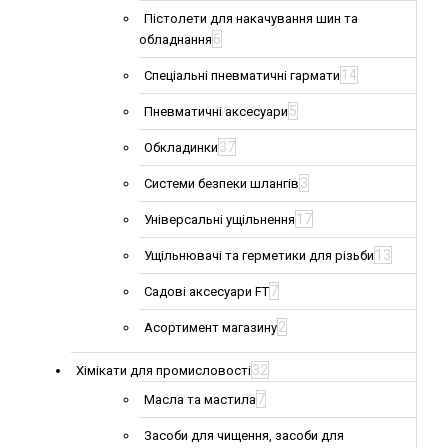
Пістолети для накачування шин та
6
обладнання
14
Спеціальні пневматичні гармати
5
Пневматичні аксесуари
37
Обкладинки
3
Системи безпеки шлангів
17
Універсальні ущільнення
13
Ущільнювачі та герметики для різьби
7
Садові аксесуари FT
2
Асортимент магазину
32
Хімікати для промисловості
7
Масла та мастила
Засоби для чищення, засоби для