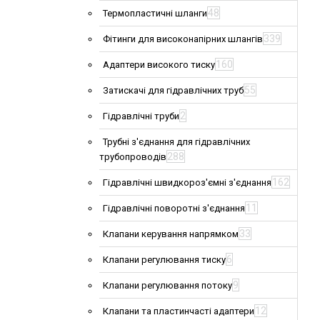
48
Термопластичні шланги
339
Фітинги для високонапірних шлангів
160
Адаптери високого тиску
55
Затискачі для гідравлічних труб
2
Гідравлічні труби
Трубні з'єднання для гідравлічних
288
трубопроводів
162
Гідравлічні швидкороз'ємні з'єднання
11
Гідравлічні поворотні з'єднання
33
Клапани керування напрямком
6
Клапани регулювання тиску
9
Клапани регулювання потоку
12
Клапани та пластинчасті адаптери