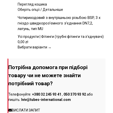
товару
Перегляд кошика
Цей
Оберіть опції
/
Детальніше
товар
Чотириходовий з внутрішньою різьбою BSP, 3 x
має
гніздо швидкороз’ємного з’єднання DN7,2,
кілька
латунь, тип MU
варіантів.
Параметри
Усі продукти | Фітинги (трубні фітинги та з'єднувачі)
можна
0,00
zł
вибрати
Вибрати варіанти →
на
сторінці
товару
Потрібна допомога при підборі
товару чи не можете знайти
потрібний товар?
Телефонуйте:
+380 32 245 93 41
,
050 370 93 92
або
пишіть:
lviv@tubes-international.com
ВИСЛАТИ ЗАПИТ