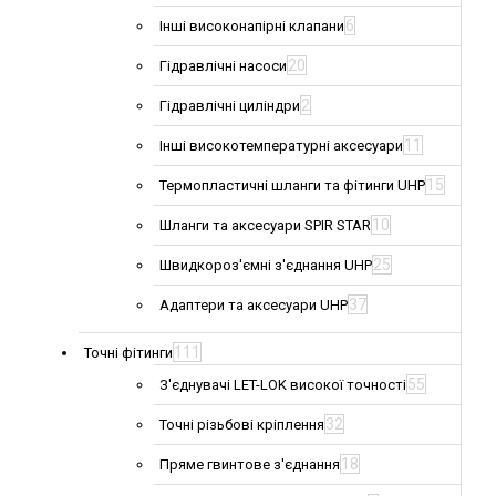
6
Інші високонапірні клапани
20
Гідравлічні насоси
2
Гідравлічні циліндри
11
Інші високотемпературні аксесуари
15
Термопластичні шланги та фітинги UHP
10
Шланги та аксесуари SPIR STAR
25
Швидкороз'ємні з'єднання UHP
37
Адаптери та аксесуари UHP
111
Точні фітинги
55
З'єднувачі LET-LOK високої точності
32
Точні різьбові кріплення
18
Пряме гвинтове з'єднання