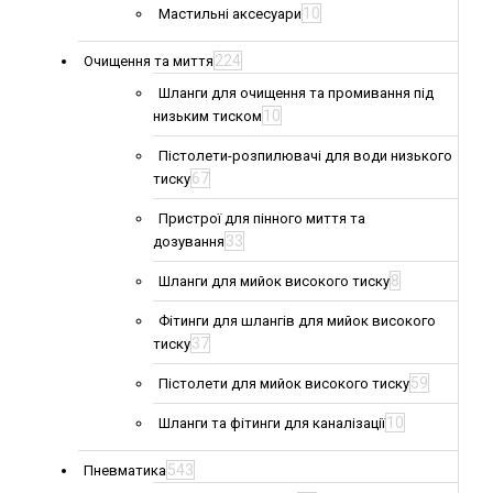
10
Мастильні аксесуари
224
Очищення та миття
Шланги для очищення та промивання під
10
низьким тиском
Пістолети-розпилювачі для води низького
67
тиску
Пристрої для пінного миття та
33
дозування
8
Шланги для мийок високого тиску
Фітинги для шлангів для мийок високого
37
тиску
59
Пістолети для мийок високого тиску
10
Шланги та фітинги для каналізації
543
Пневматика