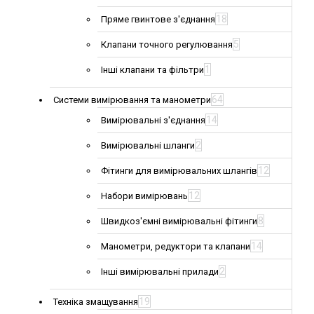
18
Пряме гвинтове з'єднання
5
Клапани точного регулювання
1
Інші клапани та фільтри
64
Системи вимірювання та манометри
14
Вимірювальні з'єднання
2
Вимірювальні шланги
12
Фітинги для вимірювальних шлангів
12
Набори вимірювань
8
Швидкоз'ємні вимірювальні фітинги
14
Манометри, редуктори та клапани
2
Інші вимірювальні прилади
19
Техніка змащування