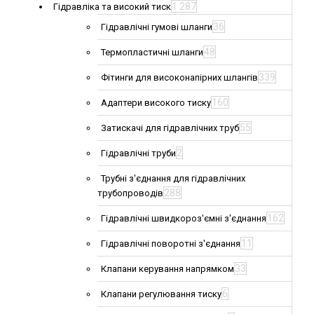
1 287
Гідравліка та високий тиск
36
Гідравлічні гумові шланги
48
Термопластичні шланги
339
Фітинги для високонапірних шлангів
160
Адаптери високого тиску
55
Затискачі для гідравлічних труб
2
Гідравлічні труби
Трубні з'єднання для гідравлічних
288
трубопроводів
162
Гідравлічні швидкороз'ємні з'єднання
11
Гідравлічні поворотні з'єднання
33
Клапани керування напрямком
6
Клапани регулювання тиску