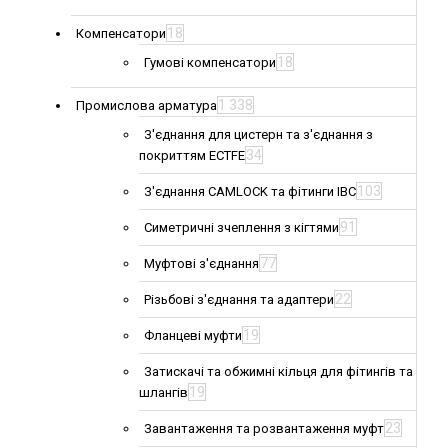
18
Компенсатори
18
Гумові компенсатори
1 338
Промислова арматура
З'єднання для цистерн та з'єднання з
34
покриттям ECTFE
103
З'єднання CAMLOCK та фітинги IBC
91
Симетричні зчеплення з кігтями
77
Муфтові з'єднання
22
Різьбові з'єднання та адаптери
19
Фланцеві муфти
Затискачі та обжимні кільця для фітингів та
19
шлангів
23
Завантаження та розвантаження муфт