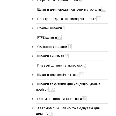
43
Нафтові та паливні шланги
23
Шланги для передачі сипучих матеріалів
69
Повітроводи та вентиляційні шланги
2
Стальні шланги
28
PTFE шланги
11
Силіконові шланги
26
Шланги TYGON ®
2
Плавучі шланги та аксесуари
14
Шланги для технічних газів
Шланги та фітинги для кондиціонування
102
повітря
45
Гальмівні шланги та фітинги
Автомобільні шланги та з'єднувачі для
16
шлангів