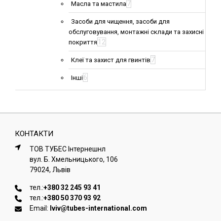
7
Масла та мастила
Засоби для чищення, засоби для
обслуговування, монтажні склади та захисні
12
покриття
7
Клеї та захист для гвинтів
6
Інші
КОНТАКТИ
ТОВ ТУБЕС Iнтернешнл
вул. Б. Хмельницького, 106
79024, Львiв
тел.:
+380 32 245 93 41
тел.:
+380 50 370 93 92
Email:
lviv@tubes-international.com