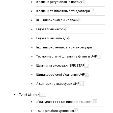
9
Клапани регулювання потоку
12
Клапани та пластинчасті адаптери
6
Інші високонапірні клапани
20
Гідравлічні насоси
2
Гідравлічні циліндри
11
Інші високотемпературні аксесуари
15
Термопластичні шланги та фітинги UHP
10
Шланги та аксесуари SPIR STAR
25
Швидкороз'ємні з'єднання UHP
37
Адаптери та аксесуари UHP
111
Точні фітинги
55
З'єднувачі LET-LOK високої точності
32
Точні різьбові кріплення