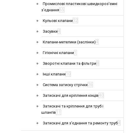
Промислові пластикові швидкороз'ємні
65
з'єднання
32
Кульові клапани
4
Засувки
4
Клапани-метелики (заслінки)
1
Гігієнічні клапани
8
Зворотні клапани та фільтри
10
Інші клапани
26
Система затиску стрічки
40
Затискачі для кріплення кінців
Затискачі та кріплення для труб і
11
шлангів
4
Затискачі для з'єднання та ремонту труб