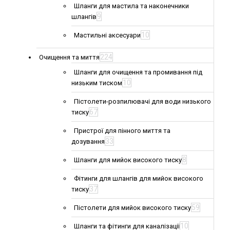
Шланги для мастила та наконечники
9
шлангів
10
Мастильні аксесуари
224
Очищення та миття
Шланги для очищення та промивання під
10
низьким тиском
Пістолети-розпилювачі для води низького
67
тиску
Пристрої для пінного миття та
33
дозування
8
Шланги для мийок високого тиску
Фітинги для шлангів для мийок високого
37
тиску
59
Пістолети для мийок високого тиску
10
Шланги та фітинги для каналізації