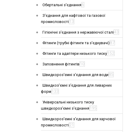
6
Обертальні з'єднання
З'єднання для нафтової та газової
13
промисловості
43
Гігієнічні з'єднання з нержавіючої сталі
87
Фітинги (трубні фітинги та з'єднувачі)
152
Фітинги та адаптери низького тиску
10
Заповнення фітингів
85
Швидкороз'ємні з'єднання для води
Швидкоз'ємні з'єднання для ливарних
133
форм
Універсальні низького тиску
195
швидкороз'ємні з'єднання
Швидкороз'ємні з'єднання для харчової
21
промисловості