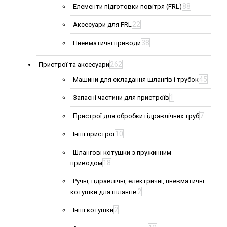
88
Елементи підготовки повітря (FRL)
22
Аксесуари для FRL
38
Пневматичні приводи
262
Пристрої та аксесуари
45
Машини для складання шлангів і трубок
1
Запасні частини для пристроїв
7
Пристрої для обробки гідравлічних труб
10
Інші пристрої
Шлангові котушки з пружинним
18
приводом
Ручні, гідравлічні, електричні, пневматичні
2
котушки для шлангів
2
Інші котушки