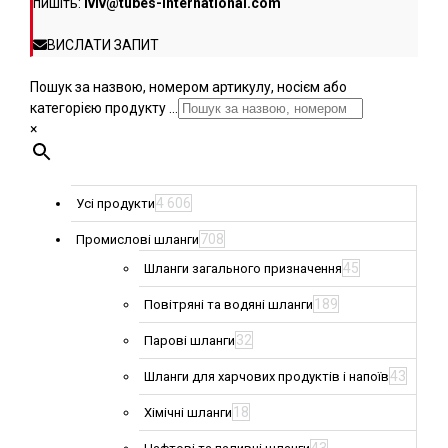
пишіть:
lviv@tubes-international.com
ВИСЛАТИ ЗАПИТ
Пошук за назвою, номером артикулу, носієм або
категорією продукту ...
×
4 606
Усі продукти
708
Промислові шланги
45
Шланги загального призначення
189
Повітряні та водяні шланги
32
Парові шланги
43
Шланги для харчових продуктів і напоїв
18
Хімічні шланги