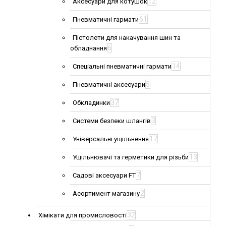
12
Аксесуари для котушок
61
Пневматичні гармати
Пістолети для накачування шин та
6
обладнання
14
Спеціальні пневматичні гармати
5
Пневматичні аксесуари
37
Обкладинки
3
Системи безпеки шлангів
17
Універсальні ущільнення
13
Ущільнювачі та герметики для різьби
7
Садові аксесуари FT
2
Асортимент магазину
32
Хімікати для промисловості