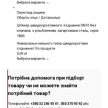
на
Вибрати варіанти →
сторінці
товару
Перегляд кошика
Цей
Оберіть опції
/
Детальніше
товар
Штекер швидкороз’ємного з’єднання DN10 без
має
клапана, з різьбленням, загартована сталь, серія
кілька
1800
варіантів.
Параметри
Універсальні низького тиску швидкороз'ємні
можна
з'єднання | Усі продукти
вибрати
0,00
zł
на
Вибрати варіанти →
сторінці
товару
Потрібна допомога при підборі
товару чи не можете знайти
потрібний товар?
Телефонуйте:
+380 32 245 93 41
,
050 370 93 92
або