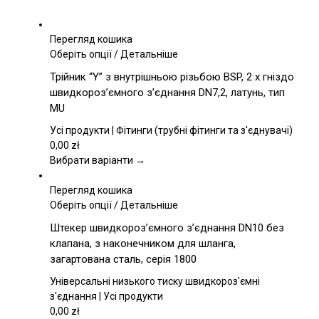
Перегляд кошика
Цей
Оберіть опції
/
Детальніше
товар
Трійник “Y” з внутрішньою різьбою BSP, 2 x гніздо
має
швидкороз’ємного з’єднання DN7,2, латунь, тип
кілька
MU
варіантів.
Параметри
Усі продукти | Фітинги (трубні фітинги та з'єднувачі)
можна
0,00
zł
вибрати
Вибрати варіанти →
на
сторінці
Перегляд кошика
товару
Цей
Оберіть опції
/
Детальніше
товар
Штекер швидкороз’ємного з’єднання DN10 без
має
клапана, з наконечником для шланга,
кілька
загартована сталь, серія 1800
варіантів.
Параметри
Універсальні низького тиску швидкороз'ємні
можна
з'єднання | Усі продукти
вибрати
0,00
zł