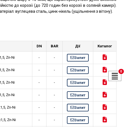
ійкістю до корозії (до 720 годин без корозії в соляній камері).
теріал: вуглецева сталь, цинк-нікель (ущільнення з вітону).
DN
BAR
Дії
Каталог
,5, Zn-Ni
-
-
Запит
,5, Zn-Ni
-
-
Запит
0
,5, Zn-Ni
-
-
Запит
,5, Zn-Ni
-
-
Запит
,5, Zn-Ni
-
-
Запит
,5, Zn-Ni
-
-
Запит