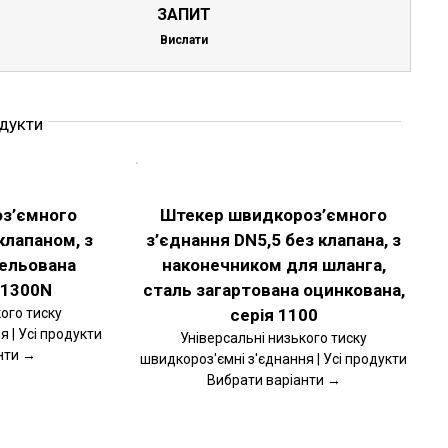
ЗАПИТ
Вислати
одукти
ОБЕРІТЬ
ОПЦІЇ
ЦЕЙ
ДЕТАЛЬНІШЕ
ТОВАР
оз’ємного
Штекер швидкороз’ємного
МАЄ
клапаном, з
з’єднання DN5,5 без клапана, з
КІЛЬКА
ВАРІАНТІВ.
кельована
наконечником для шланга,
ПАРАМЕТРИ
МОЖНА
 1300N
сталь загартована оцинкована,
ВИБРАТИ
ого тиску
серія 1100
НА
 | Усі продукти
СТОРІНЦІ
Універсальні низького тиску
ТОВАРУ
нти →
швидкороз'ємні з'єднання | Усі продукти
Вибрати варіанти →