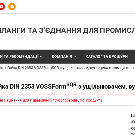
ЛАНГИ ТА З’ЄДНАННЯ ДЛЯ ПРОМИС
И ТА РЕКОМЕНДАЦІЇ
КОМПАНІЯ
КАТАЛОГ ТА БРОШУРИ
ів
Гайка DIN 2353 VOSSFormSQR з ущільнювачем, вуглецева сталь, цинк-нік
SQR
йка DIN 2353 VOSSForm
з ущільнювачем, ву
ні з'єднання для гідравлічних трубопроводів
,
Усі продукти
Г
з
с
т