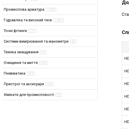
До
Промислова арматура
1 338
Ста
Гідравліка та високий тиск
1 287
Точні фітинги
Сп
111
Системи вимірювання та манометри
64
Техніка змащування
19
HD
Очищення та миття
224
HD
Пневматика
543
HD
Пристрої та аксесуари
262
Хімікати для промисловості
32
HD
HD
HD