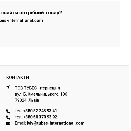
 знайти потрібний товар?
bes-international.com
КОНТАКТИ
ТОВ ТУБЕС Iнтернешнл
вул. Б. Хмельницького, 106
79024, Львiв
тел.:
+380 32 245 93 41
тел.:
+380 50 370 93 92
Email:
lviv@tubes-international.com