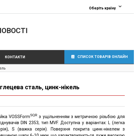
Оберіть країну
ЛОВОСТІ
СПИСОК ТОВАРІВ ОНЛАЙН
КОНТАКТИ
ель
глецева сталь, цинк-нікель
SQR
айка VOSSForm
з ущільненням з метричною різьбою для
’єднувачів DIN 2353, тип MVF. Доступна у варіантах: L (легка
ерія), S (важка серія). Поверхня покрита цинк-нікелем з
овщиною шару 6-10 мкм, що характеризується дуже високою