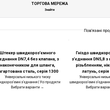
ТОРГОВА МЕРЕЖА
Знайти
Пов’язані пр
РІТЬ
ОБЕРІТЬ
ІЇ
ОПЦІЇ
ЦЕЙ
АЛЬНІШЕ
ДЕТАЛЬНІШЕ
ВАР
ТОВАР
Штекер швидкороз’ємного
Гніздо швидкор
Є
МАЄ
’єднання DN7,4 без клапана, з
з’єднання DN5,8 з 
ЬКА
КІЛЬКА
ІАНТІВ.
ВАРІАНТІВ.
наконечником для шланга,
різьбленням, ні
РАМЕТРИ
ПАРАМЕТРИ
ЖНА
МОЖНА
агартована сталь, серія 1300
латунь, серія
РАТИ
ВИБРАТИ
Універсальні низького тиску
Універсальні низьк
НА
дкороз'ємні з'єднання | Усі продукти
швидкороз'ємні з'єднання
РІНЦІ
СТОРІНЦІ
ВАРУ
ТОВАРУ
Вибрати варіанти →
Вибрати варіа