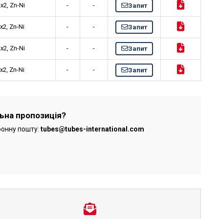
2, Zn-Ni
-
-
Запит
2, Zn-Ni
-
-
Запит
2, Zn-Ni
-
-
Запит
2, Zn-Ni
-
-
Запит
льна пропозиція?
ронну пошту:
tubes@tubes-international.com