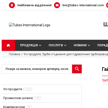
Skip
Найближче відділення!
lviv@tubes-international.com
to
content
Ш
ПРОДУКЦІЯ
ПОСЛУГИ
НОВИНИ
ПОРАД
Головна
Усі продукти
Трубні з'єднання для гідравлічних трубопровод
Га
Труб
Усі продукти
4 606
Промислові шланги
708
Компенсатори
18