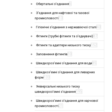
6
Обертальні з'єднання
З'єднання для нафтової та газової
13
промисловості
43
Гігієнічні з'єднання з нержавіючої сталі
87
Фітинги (трубні фітинги та з'єднувачі)
152
Фітинги та адаптери низького тиску
10
Заповнення фітингів
85
Швидкороз'ємні з'єднання для води
Швидкоз'ємні з'єднання для ливарних
133
форм
Універсальні низького тиску
195
швидкороз'ємні з'єднання
Швидкороз'ємні з'єднання для харчової
21
промисловості