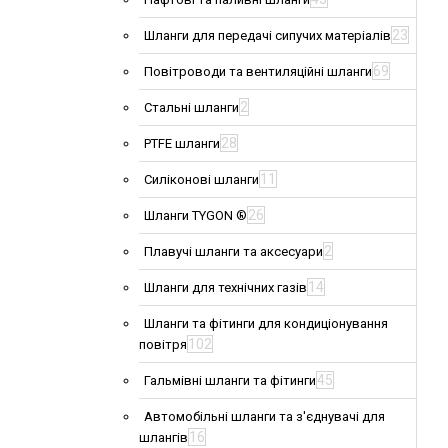
23
Шланги для передачі сипучих матеріалів
69
Повітроводи та вентиляційні шланги
2
Стальні шланги
28
PTFE шланги
11
Силіконові шланги
26
Шланги TYGON ®
2
Плавучі шланги та аксесуари
14
Шланги для технічних газів
Шланги та фітинги для кондиціонування
102
повітря
45
Гальмівні шланги та фітинги
Автомобільні шланги та з'єднувачі для
16
шлангів