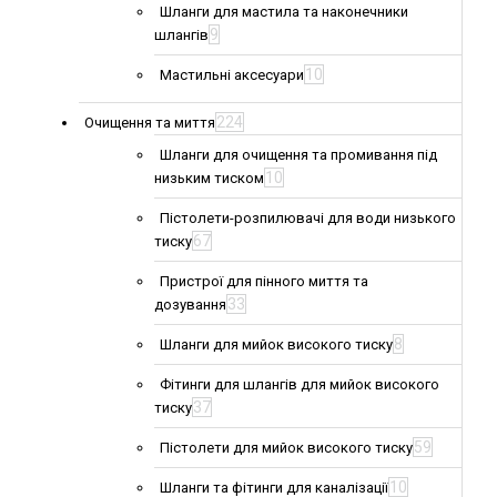
Шланги для мастила та наконечники
9
шлангів
10
Мастильні аксесуари
224
Очищення та миття
Шланги для очищення та промивання під
10
низьким тиском
Пістолети-розпилювачі для води низького
67
тиску
Пристрої для пінного миття та
33
дозування
8
Шланги для мийок високого тиску
Фітинги для шлангів для мийок високого
37
тиску
59
Пістолети для мийок високого тиску
10
Шланги та фітинги для каналізації