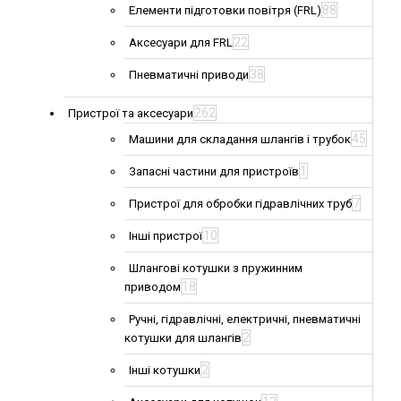
88
Елементи підготовки повітря (FRL)
22
Аксесуари для FRL
38
Пневматичні приводи
262
Пристрої та аксесуари
45
Машини для складання шлангів і трубок
1
Запасні частини для пристроїв
7
Пристрої для обробки гідравлічних труб
10
Інші пристрої
Шлангові котушки з пружинним
18
приводом
Ручні, гідравлічні, електричні, пневматичні
2
котушки для шлангів
2
Інші котушки