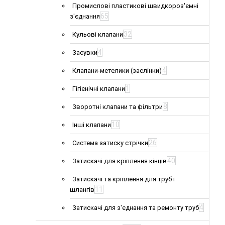
Промислові пластикові швидкороз'ємні
65
з'єднання
32
Кульові клапани
4
Засувки
4
Клапани-метелики (заслінки)
1
Гігієнічні клапани
8
Зворотні клапани та фільтри
10
Інші клапани
26
Система затиску стрічки
40
Затискачі для кріплення кінців
Затискачі та кріплення для труб і
11
шлангів
4
Затискачі для з'єднання та ремонту труб