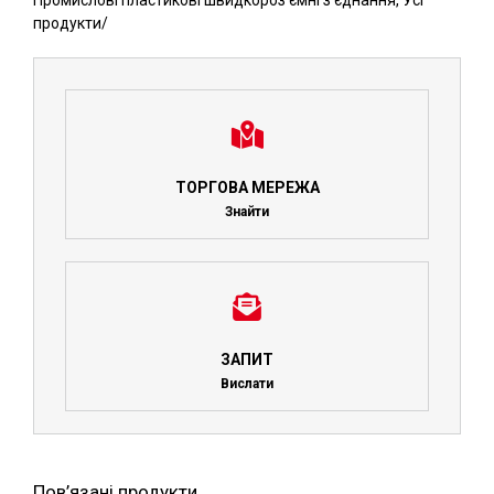
Промислові пластикові швидкороз'ємні з'єднання
,
Усі
продукти
/
ТОРГОВА МЕРЕЖА
Знайти
ЗАПИТ
Вислати
Пов’язані продукти