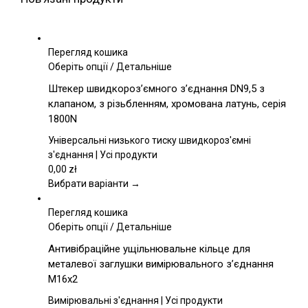
Перегляд кошика
Цей
Оберіть опції
/
Детальніше
товар
Штекер швидкороз’ємного з’єднання DN9,5 з
має
клапаном, з різьбленням, хромована латунь, серія
кілька
1800N
варіантів.
Параметри
Універсальні низького тиску швидкороз'ємні
можна
з'єднання | Усі продукти
вибрати
0,00
zł
на
Вибрати варіанти →
сторінці
товару
Перегляд кошика
Цей
Оберіть опції
/
Детальніше
товар
Антивібраційне ущільнювальне кільце для
має
металевої заглушки вимірювального з’єднання
кілька
M16x2
варіантів.
Параметри
Вимірювальні з'єднання | Усі продукти