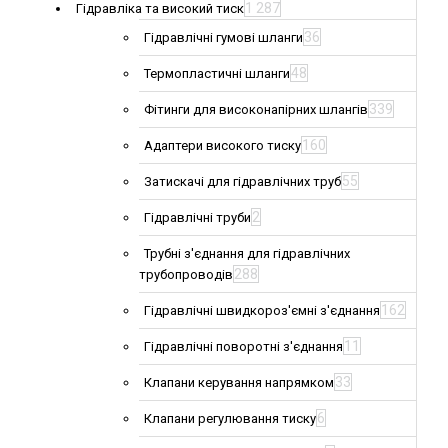
1 287
Гідравліка та високий тиск
36
Гідравлічні гумові шланги
48
Термопластичні шланги
339
Фітинги для високонапірних шлангів
160
Адаптери високого тиску
55
Затискачі для гідравлічних труб
2
Гідравлічні труби
Трубні з'єднання для гідравлічних
288
трубопроводів
162
Гідравлічні швидкороз'ємні з'єднання
11
Гідравлічні поворотні з'єднання
33
Клапани керування напрямком
6
Клапани регулювання тиску