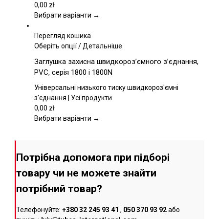
можна
0,00
zł
вибрати
Вибрати варіанти →
на
сторінці
Перегляд кошика
товару
Цей
Оберіть опції
/
Детальніше
товар
Заглушка захисна швидкороз’ємного з’єднання,
має
PVC, серія 1800 і 1800N
кілька
варіантів.
Універсальні низького тиску швидкороз'ємні
Параметри
з'єднання | Усі продукти
можна
0,00
zł
вибрати
Вибрати варіанти →
на
сторінці
товару
Потрібна допомога при підборі
товару чи не можете знайти
потрібний товар?
Телефонуйте:
+380 32 245 93 41
,
050 370 93 92
або