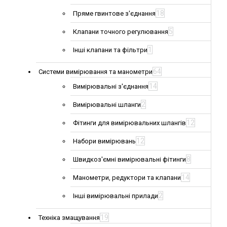
18
Пряме гвинтове з'єднання
5
Клапани точного регулювання
1
Інші клапани та фільтри
64
Системи вимірювання та манометри
14
Вимірювальні з'єднання
2
Вимірювальні шланги
12
Фітинги для вимірювальних шлангів
12
Набори вимірювань
8
Швидкоз'ємні вимірювальні фітинги
14
Манометри, редуктори та клапани
2
Інші вимірювальні прилади
19
Техніка змащування