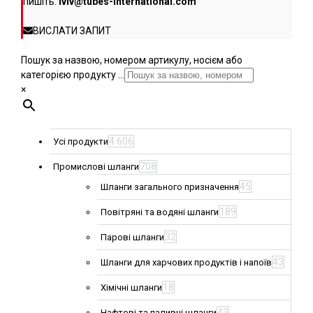
пишіть:
lviv@tubes-international.com
ВИСЛАТИ ЗАПИТ
Пошук за назвою, номером артикулу, носієм або
категорією продукту ...
×
4 606
Усі продукти
708
Промислові шланги
45
Шланги загального призначення
189
Повітряні та водяні шланги
32
Парові шланги
43
Шланги для харчових продуктів і напоїв
18
Хімічні шланги
43
Нафтові та паливні шланги