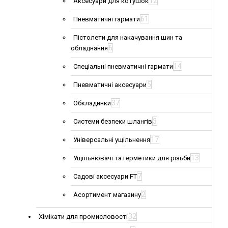
12
Аксесуари для котушок
61
Пневматичні гармати
Пістолети для накачування шин та
6
обладнання
14
Спеціальні пневматичні гармати
5
Пневматичні аксесуари
37
Обкладинки
3
Системи безпеки шлангів
17
Універсальні ущільнення
13
Ущільнювачі та герметики для різьби
7
Садові аксесуари FT
2
Асортимент магазину
32
Хімікати для промисловості