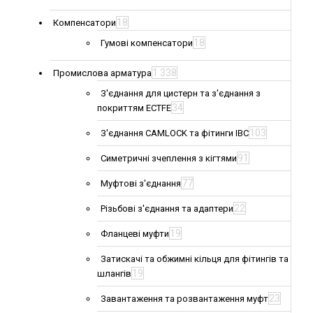
18
Компенсатори
18
Гумові компенсатори
1 338
Промислова арматура
З'єднання для цистерн та з'єднання з
34
покриттям ECTFE
103
З'єднання CAMLOCK та фітинги IBC
91
Симетричні зчеплення з кігтями
77
Муфтові з'єднання
22
Різьбові з'єднання та адаптери
19
Фланцеві муфти
Затискачі та обжимні кільця для фітингів та
19
шлангів
23
Завантаження та розвантаження муфт