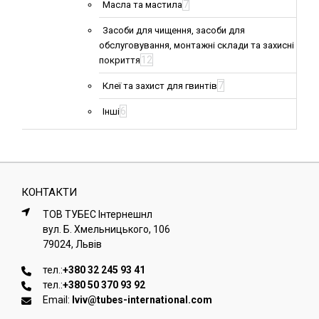
7
Масла та мастила
Засоби для чищення, засоби для
обслуговування, монтажні склади та захисні
12
покриття
7
Клеї та захист для гвинтів
6
Інші
КОНТАКТИ
ТОВ ТУБЕС Iнтернешнл
вул. Б. Хмельницького, 106
79024, Львiв
тел.:
+380 32 245 93 41
тел.:
+380 50 370 93 92
Email:
lviv@tubes-international.com