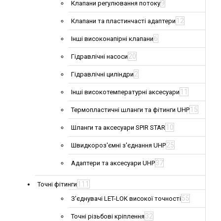
9
Клапани регулювання потоку
12
Клапани та пластинчасті адаптери
6
Інші високонапірні клапани
20
Гідравлічні насоси
2
Гідравлічні циліндри
11
Інші високотемпературні аксесуари
15
Термопластичні шланги та фітинги UHP
10
Шланги та аксесуари SPIR STAR
25
Швидкороз'ємні з'єднання UHP
37
Адаптери та аксесуари UHP
111
Точні фітинги
55
З'єднувачі LET-LOK високої точності
32
Точні різьбові кріплення