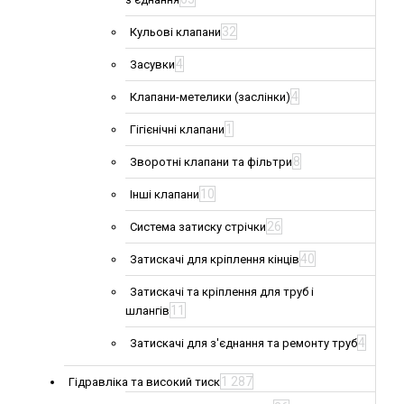
32
Кульові клапани
4
Засувки
4
Клапани-метелики (заслінки)
1
Гігієнічні клапани
8
Зворотні клапани та фільтри
10
Інші клапани
26
Система затиску стрічки
40
Затискачі для кріплення кінців
Затискачі та кріплення для труб і
11
шлангів
4
Затискачі для з'єднання та ремонту труб
1 287
Гідравліка та високий тиск