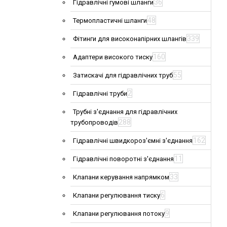
36
Гідравлічні гумові шланги
48
Термопластичні шланги
339
Фітинги для високонапірних шлангів
160
Адаптери високого тиску
55
Затискачі для гідравлічних труб
2
Гідравлічні труби
Трубні з'єднання для гідравлічних
288
трубопроводів
162
Гідравлічні швидкороз'ємні з'єднання
11
Гідравлічні поворотні з'єднання
33
Клапани керування напрямком
6
Клапани регулювання тиску
9
Клапани регулювання потоку