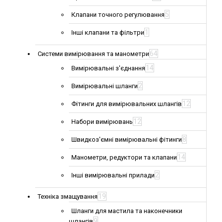
5
Клапани точного регулювання
1
Інші клапани та фільтри
64
Системи вимірювання та манометри
14
Вимірювальні з'єднання
2
Вимірювальні шланги
12
Фітинги для вимірювальних шлангів
12
Набори вимірювань
8
Швидкоз'ємні вимірювальні фітинги
14
Манометри, редуктори та клапани
2
Інші вимірювальні прилади
19
Техніка змащування
Шланги для мастила та наконечники
9
шлангів