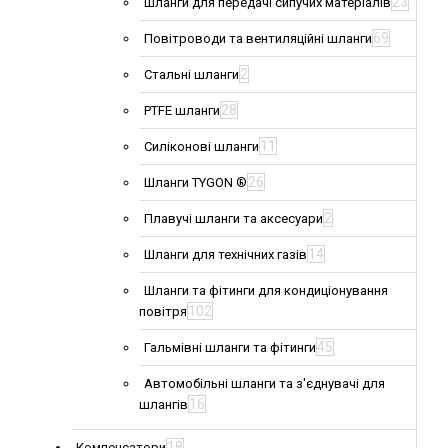
23
Шланги для передачі сипучих матеріалів
69
Повітроводи та вентиляційні шланги
2
Стальні шланги
28
PTFE шланги
11
Силіконові шланги
26
Шланги TYGON ®
2
Плавучі шланги та аксесуари
14
Шланги для технічних газів
Шланги та фітинги для кондиціонування
102
повітря
45
Гальмівні шланги та фітинги
Автомобільні шланги та з'єднувачі для
16
шлангів
18
Компенсатори