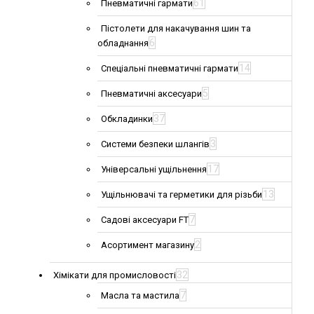
61
Пневматичні гармати
Пістолети для накачування шин та
6
обладнання
14
Спеціальні пневматичні гармати
5
Пневматичні аксесуари
37
Обкладинки
3
Системи безпеки шлангів
17
Універсальні ущільнення
13
Ущільнювачі та герметики для різьби
7
Садові аксесуари FT
2
Асортимент магазину
32
Хімікати для промисловості
7
Масла та мастила