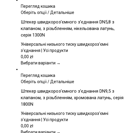
Перегляд кошика
Цей
Оберіть опції
/
Детальніше
товар
Штекер швидкороз’ємного з’єднання DN5,8 з
має
клапаном, з різьбленням, нікельована латунь,
кілька
серія 1300N
варіантів.
Параметри
Універсальні низького тиску швидкороз'ємні
можна
з'єднання | Усі продукти
вибрати
0,00
zł
на
Вибрати варіанти →
сторінці
товару
Перегляд кошика
Цей
Оберіть опції
/
Детальніше
товар
Штекер швидкороз’ємного з’єднання DN9,5 з
має
клапаном, з різьбленням, хромована латунь, серія
кілька
1800N
варіантів.
Параметри
Універсальні низького тиску швидкороз'ємні
можна
з'єднання | Усі продукти
вибрати
0,00
zł
на
Вибрати варіанти →