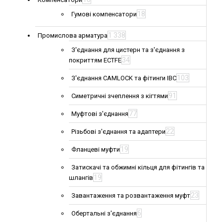
18
Гумові компенсатори
1 338
Промислова арматура
З'єднання для цистерн та з'єднання з
34
покриттям ECTFE
103
З'єднання CAMLOCK та фітинги IBC
91
Симетричні зчеплення з кігтями
77
Муфтові з'єднання
22
Різьбові з'єднання та адаптери
19
Фланцеві муфти
Затискачі та обжимні кільця для фітингів та
19
шлангів
23
Завантаження та розвантаження муфт
6
Обертальні з'єднання