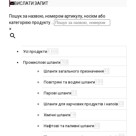
ВИСЛАТИ ЗАПИТ
Пошук за назвою, номером артикулу, носієм або
категорією продукту ...
×
4 606
Усі продукти
708
Промислові шланги
45
Шланги загального призначення
189
Повітряні та водяні шланги
32
Парові шланги
43
Шланги для харчових продуктів і напоїв
18
Хімічні шланги
43
Нафтові та паливні шланги