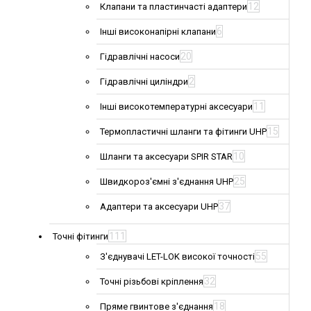
12
Клапани та пластинчасті адаптери
6
Інші високонапірні клапани
20
Гідравлічні насоси
2
Гідравлічні циліндри
11
Інші високотемпературні аксесуари
15
Термопластичні шланги та фітинги UHP
10
Шланги та аксесуари SPIR STAR
25
Швидкороз'ємні з'єднання UHP
37
Адаптери та аксесуари UHP
111
Точні фітинги
55
З'єднувачі LET-LOK високої точності
32
Точні різьбові кріплення
18
Пряме гвинтове з'єднання