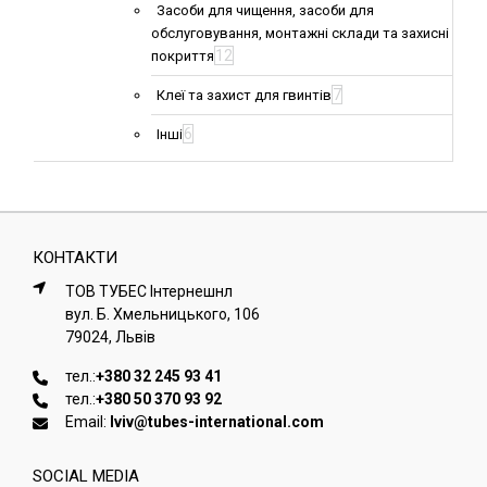
Засоби для чищення, засоби для
обслуговування, монтажні склади та захисні
12
покриття
7
Клеї та захист для гвинтів
6
Інші
КОНТАКТИ
ТОВ ТУБЕС Iнтернешнл
вул. Б. Хмельницького, 106
79024, Львiв
тел.:
+380 32 245 93 41
тел.:
+380 50 370 93 92
Email:
lviv@tubes-international.com
SOCIAL MEDIA