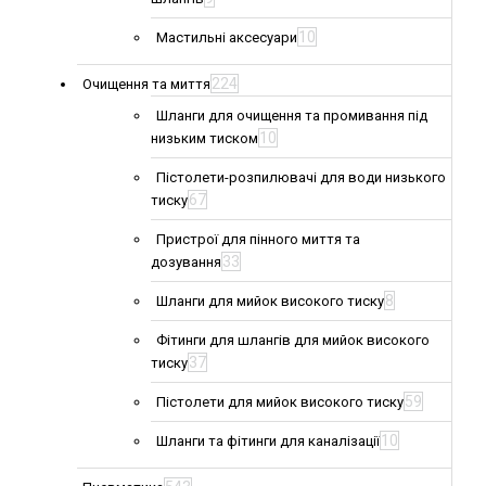
10
Мастильні аксесуари
224
Очищення та миття
Шланги для очищення та промивання під
10
низьким тиском
Пістолети-розпилювачі для води низького
67
тиску
Пристрої для пінного миття та
33
дозування
8
Шланги для мийок високого тиску
Фітинги для шлангів для мийок високого
37
тиску
59
Пістолети для мийок високого тиску
10
Шланги та фітинги для каналізації