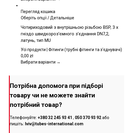
сторінці
товару
Перегляд кошика
Цей
Оберіть опції
/
Детальніше
товар
Чотириходовий з внутрішньою різьбою BSP, 3 x
має
гніздо швидкороз’ємного з’єднання DN7,2,
кілька
латунь, тип MU
варіантів.
Параметри
Усі продукти | Фітинги (трубні фітинги та з'єднувачі)
можна
0,00
zł
вибрати
Вибрати варіанти →
на
сторінці
товару
Потрібна допомога при підборі
товару чи не можете знайти
потрібний товар?
Телефонуйте:
+380 32 245 93 41
,
050 370 93 92
або
пишіть:
lviv@tubes-international.com