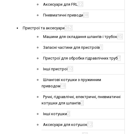
22
Аксесуари для FRL
38
Пневматичні приводи
262
Пристрої та аксесуари
45
Машини для складання шлангів і трубок
1
Запасні частини для пристроїв
7
Пристрої для обробки гідравлічних труб
10
Інші пристрої
Шлангові котушки з пружинним
18
приводом
Ручні, гідравлічні, електричні, пневматичні
2
котушки для шлангів
2
Інші котушки
12
Аксесуари для котушок