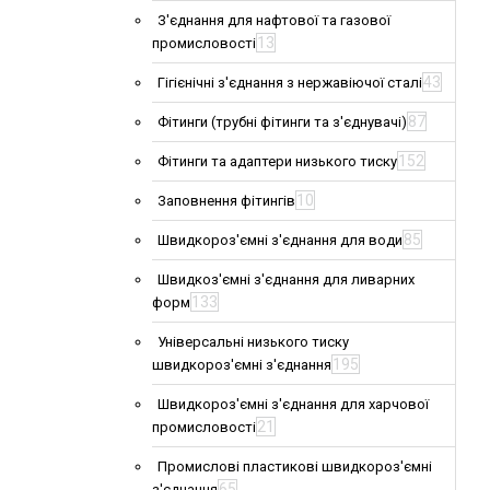
З'єднання для нафтової та газової
13
промисловості
43
Гігієнічні з'єднання з нержавіючої сталі
87
Фітинги (трубні фітинги та з'єднувачі)
152
Фітинги та адаптери низького тиску
10
Заповнення фітингів
85
Швидкороз'ємні з'єднання для води
Швидкоз'ємні з'єднання для ливарних
133
форм
Універсальні низького тиску
195
швидкороз'ємні з'єднання
Швидкороз'ємні з'єднання для харчової
21
промисловості
Промислові пластикові швидкороз'ємні
65
з'єднання