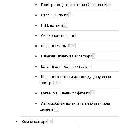
69
Повітроводи та вентиляційні шланги
2
Стальні шланги
28
PTFE шланги
11
Силіконові шланги
26
Шланги TYGON ®
2
Плавучі шланги та аксесуари
14
Шланги для технічних газів
Шланги та фітинги для кондиціонування
102
повітря
45
Гальмівні шланги та фітинги
Автомобільні шланги та з'єднувачі для
16
шлангів
18
Компенсатори