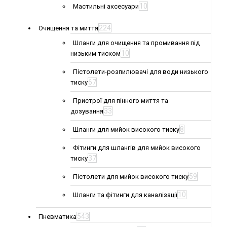
10
Мастильні аксесуари
224
Очищення та миття
Шланги для очищення та промивання під
10
низьким тиском
Пістолети-розпилювачі для води низького
67
тиску
Пристрої для пінного миття та
33
дозування
8
Шланги для мийок високого тиску
Фітинги для шлангів для мийок високого
37
тиску
59
Пістолети для мийок високого тиску
10
Шланги та фітинги для каналізації
543
Пневматика