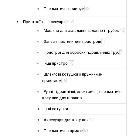
38
Пневматичні приводи
262
Пристрої та аксесуари
45
Машини для складання шлангів і трубок
1
Запасні частини для пристроїв
7
Пристрої для обробки гідравлічних труб
10
Інші пристрої
Шлангові котушки з пружинним
18
приводом
Ручні, гідравлічні, електричні, пневматичні
2
котушки для шлангів
2
Інші котушки
12
Аксесуари для котушок
61
Пневматичні гармати