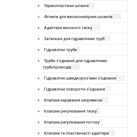
48
Термопластичні шланги
339
Фітинги для високонапірних шлангів
160
Адаптери високого тиску
55
Затискачі для гідравлічних труб
2
Гідравлічні труби
Трубні з'єднання для гідравлічних
288
трубопроводів
162
Гідравлічні швидкороз'ємні з'єднання
11
Гідравлічні поворотні з'єднання
33
Клапани керування напрямком
6
Клапани регулювання тиску
9
Клапани регулювання потоку
12
Клапани та пластинчасті адаптери