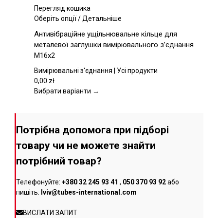
товару
Перегляд кошика
Цей
Оберіть опції
/
Детальніше
товар
Антивібраційне ущільнювальне кільце для
має
металевої заглушки вимірювального з’єднання
кілька
M16x2
варіантів.
Параметри
Вимірювальні з'єднання | Усі продукти
можна
0,00
zł
вибрати
Вибрати варіанти →
на
сторінці
товару
Потрібна допомога при підборі
товару чи не можете знайти
потрібний товар?
Телефонуйте:
+380 32 245 93 41
,
050 370 93 92
або
пишіть:
lviv@tubes-international.com
ВИСЛАТИ ЗАПИТ