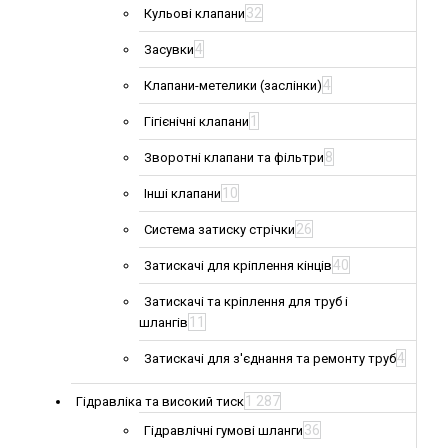
32
Кульові клапани
4
Засувки
4
Клапани-метелики (заслінки)
1
Гігієнічні клапани
8
Зворотні клапани та фільтри
10
Інші клапани
26
Система затиску стрічки
40
Затискачі для кріплення кінців
Затискачі та кріплення для труб і
11
шлангів
4
Затискачі для з'єднання та ремонту труб
1 287
Гідравліка та високий тиск
36
Гідравлічні гумові шланги