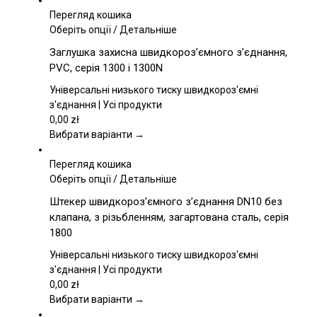
Перегляд кошика
Цей
Оберіть опції
/
Детальніше
товар
Заглушка захисна швидкороз’ємного з’єднання,
має
PVC, серія 1300 і 1300N
кілька
варіантів.
Універсальні низького тиску швидкороз'ємні
Параметри
з'єднання | Усі продукти
можна
0,00
zł
вибрати
Вибрати варіанти →
на
сторінці
Перегляд кошика
товару
Цей
Оберіть опції
/
Детальніше
товар
Штекер швидкороз’ємного з’єднання DN10 без
має
клапана, з різьбленням, загартована сталь, серія
кілька
1800
варіантів.
Параметри
Універсальні низького тиску швидкороз'ємні
можна
з'єднання | Усі продукти
вибрати
0,00
zł
на
Вибрати варіанти →
сторінці