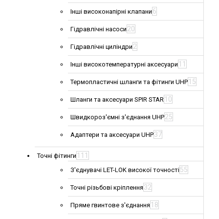
6
Інші високонапірні клапани
20
Гідравлічні насоси
2
Гідравлічні циліндри
11
Інші високотемпературні аксесуари
15
Термопластичні шланги та фітинги UHP
10
Шланги та аксесуари SPIR STAR
25
Швидкороз'ємні з'єднання UHP
37
Адаптери та аксесуари UHP
111
Точні фітинги
55
З'єднувачі LET-LOK високої точності
32
Точні різьбові кріплення
18
Пряме гвинтове з'єднання