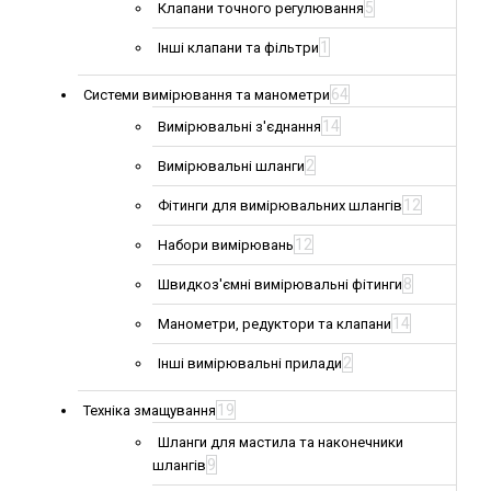
5
Клапани точного регулювання
1
Інші клапани та фільтри
64
Системи вимірювання та манометри
14
Вимірювальні з'єднання
2
Вимірювальні шланги
12
Фітинги для вимірювальних шлангів
12
Набори вимірювань
8
Швидкоз'ємні вимірювальні фітинги
14
Манометри, редуктори та клапани
2
Інші вимірювальні прилади
19
Техніка змащування
Шланги для мастила та наконечники
9
шлангів