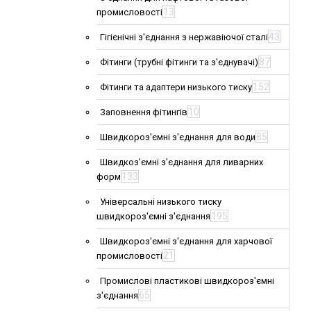
13
промисловості
43
Гігієнічні з'єднання з нержавіючої сталі
87
Фітинги (трубні фітинги та з'єднувачі)
152
Фітинги та адаптери низького тиску
10
Заповнення фітингів
85
Швидкороз'ємні з'єднання для води
Швидкоз'ємні з'єднання для ливарних
133
форм
Універсальні низького тиску
195
швидкороз'ємні з'єднання
Швидкороз'ємні з'єднання для харчової
21
промисловості
Промислові пластикові швидкороз'ємні
65
з'єднання