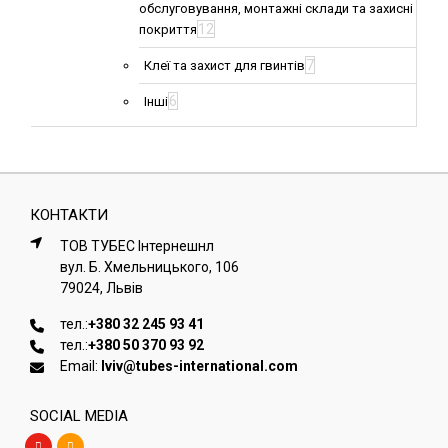
обслуговування, монтажні склади та захисні
12
покриття
7
Клеї та захист для гвинтів
6
Інші
КОНТАКТИ
ТОВ ТУБЕС Iнтернешнл
вул. Б. Хмельницького, 106
79024, Львiв
тел.:
+380 32 245 93 41
тел.:
+380 50 370 93 92
Email:
lviv@tubes-international.com
SOCIAL MEDIA