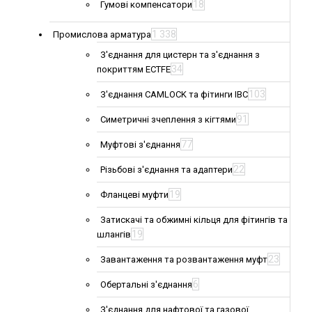
18
Гумові компенсатори
1 338
Промислова арматура
З'єднання для цистерн та з'єднання з
34
покриттям ECTFE
103
З'єднання CAMLOCK та фітинги IBC
91
Симетричні зчеплення з кігтями
77
Муфтові з'єднання
22
Різьбові з'єднання та адаптери
19
Фланцеві муфти
Затискачі та обжимні кільця для фітингів та
19
шлангів
23
Завантаження та розвантаження муфт
6
Обертальні з'єднання
З'єднання для нафтової та газової