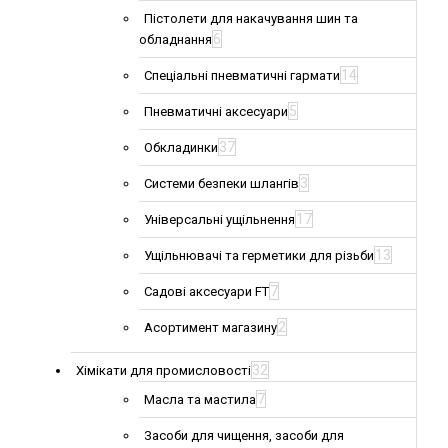
Пістолети для накачування шин та
6
обладнання
14
Спеціальні пневматичні гармати
5
Пневматичні аксесуари
37
Обкладинки
3
Системи безпеки шлангів
17
Універсальні ущільнення
13
Ущільнювачі та герметики для різьби
7
Садові аксесуари FT
2
Асортимент магазину
32
Хімікати для промисловості
7
Масла та мастила
Засоби для чищення, засоби для