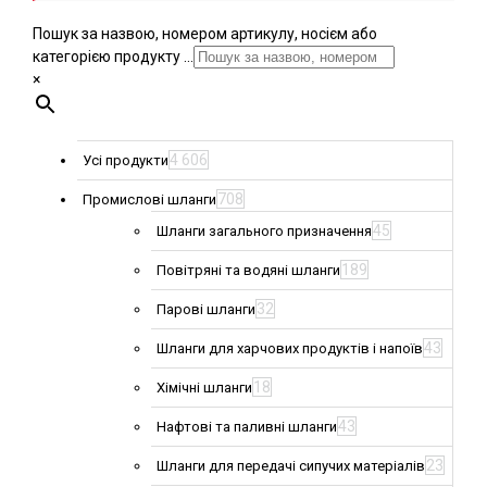
Пошук за назвою, номером артикулу, носієм або
категорією продукту ...
×
4 606
Усі продукти
708
Промислові шланги
45
Шланги загального призначення
189
Повітряні та водяні шланги
32
Парові шланги
43
Шланги для харчових продуктів і напоїв
18
Хімічні шланги
43
Нафтові та паливні шланги
23
Шланги для передачі сипучих матеріалів