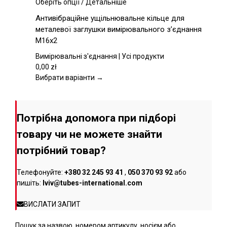
Цей
Оберіть опції
/
Детальніше
товар
Антивібраційне ущільнювальне кільце для
має
металевої заглушки вимірювального з’єднання
кілька
M16x2
варіантів.
Параметри
Вимірювальні з'єднання | Усі продукти
можна
0,00
zł
вибрати
Вибрати варіанти →
на
сторінці
товару
Потрібна допомога при підборі
товару чи не можете знайти
потрібний товар?
Телефонуйте:
+380 32 245 93 41
,
050 370 93 92
або
пишіть:
lviv@tubes-international.com
ВИСЛАТИ ЗАПИТ
Пошук за назвою, номером артикулу, носієм або