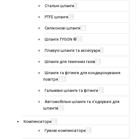
2
Стальні шланги
28
PTFE шланги
11
Силіконові шланги
26
Шланги TYGON ®
2
Плавучі шланги та аксесуари
14
Шланги для технічних газів
Шланги та фітинги для кондиціонування
102
повітря
45
Гальмівні шланги та фітинги
Автомобільні шланги та з'єднувачі для
16
шлангів
18
Компенсатори
18
Гумові компенсатори