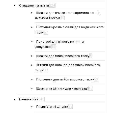
224
Очищення та миття
Шланги для очищення та промивання під
10
низьким тиском
Пістолети-розпилювачі для води низького
67
тиску
Пристрої для пінного миття та
33
дозування
8
Шланги для мийок високого тиску
Фітинги для шлангів для мийок високого
37
тиску
59
Пістолети для мийок високого тиску
10
Шланги та фітинги для каналізації
543
Пневматика
35
Пневматичні шланги