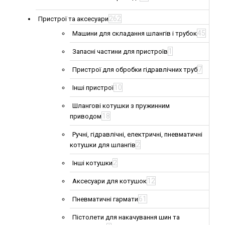
262
Пристрої та аксесуари
45
Машини для складання шлангів і трубок
1
Запасні частини для пристроїв
7
Пристрої для обробки гідравлічних труб
10
Інші пристрої
Шлангові котушки з пружинним
18
приводом
Ручні, гідравлічні, електричні, пневматичні
2
котушки для шлангів
2
Інші котушки
12
Аксесуари для котушок
61
Пневматичні гармати
Пістолети для накачування шин та