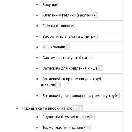
4
Засувки
4
Клапани-метелики (заслінки)
1
Гігієнічні клапани
8
Зворотні клапани та фільтри
10
Інші клапани
26
Система затиску стрічки
40
Затискачі для кріплення кінців
Затискачі та кріплення для труб і
11
шлангів
4
Затискачі для з'єднання та ремонту труб
1 287
Гідравліка та високий тиск
36
Гідравлічні гумові шланги
48
Термопластичні шланги