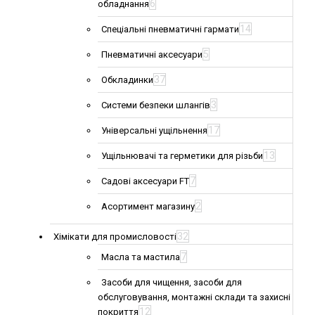
6
обладнання
14
Спеціальні пневматичні гармати
5
Пневматичні аксесуари
37
Обкладинки
3
Системи безпеки шлангів
17
Універсальні ущільнення
13
Ущільнювачі та герметики для різьби
7
Садові аксесуари FT
2
Асортимент магазину
32
Хімікати для промисловості
7
Масла та мастила
Засоби для чищення, засоби для
обслуговування, монтажні склади та захисні
12
покриття