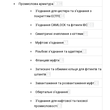
1 338
Промислова арматура
З'єднання для цистерн та з'єднання з
34
покриттям ECTFE
103
З'єднання CAMLOCK та фітинги IBC
91
Симетричні зчеплення з кігтями
77
Муфтові з'єднання
22
Різьбові з'єднання та адаптери
19
Фланцеві муфти
Затискачі та обжимні кільця для фітингів та
19
шлангів
23
Завантаження та розвантаження муфт
6
Обертальні з'єднання
З'єднання для нафтової та газової
13
промисловості