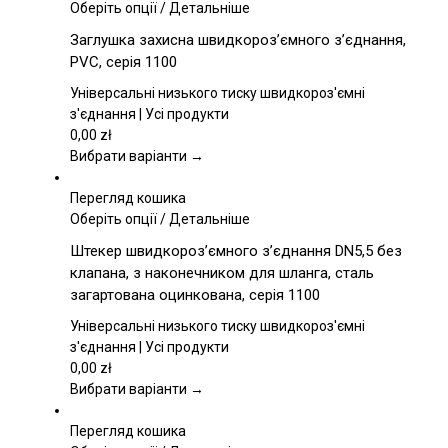
Цей
Оберіть опції
/
Детальніше
товар
Заглушка захисна швидкороз’ємного з’єднання,
має
PVC, серія 1100
кілька
варіантів.
Універсальні низького тиску швидкороз'ємні
Параметри
з'єднання | Усі продукти
можна
0,00
zł
вибрати
Вибрати варіанти →
на
сторінці
Перегляд кошика
товару
Цей
Оберіть опції
/
Детальніше
товар
Штекер швидкороз’ємного з’єднання DN5,5 без
має
клапана, з наконечником для шланга, сталь
кілька
загартована оцинкована, серія 1100
варіантів.
Параметри
Універсальні низького тиску швидкороз'ємні
можна
з'єднання | Усі продукти
вибрати
0,00
zł
на
Вибрати варіанти →
сторінці
товару
Перегляд кошика