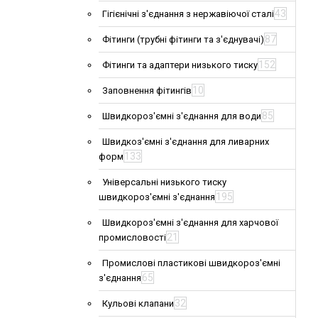
43
Гігієнічні з'єднання з нержавіючої сталі
87
Фітинги (трубні фітинги та з'єднувачі)
152
Фітинги та адаптери низького тиску
10
Заповнення фітингів
85
Швидкороз'ємні з'єднання для води
Швидкоз'ємні з'єднання для ливарних
133
форм
Універсальні низького тиску
195
швидкороз'ємні з'єднання
Швидкороз'ємні з'єднання для харчової
21
промисловості
Промислові пластикові швидкороз'ємні
65
з'єднання
32
Кульові клапани