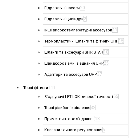
20
Гідравлічні насоси
2
Гідравлічні циліндри
11
Інші високотемпературні аксесуари
15
Термопластичні шланги та фітинги UHP
10
Шланги та аксесуари SPIR STAR
25
Швидкороз'ємні з'єднання UHP
37
Адаптери та аксесуари UHP
111
Точні фітинги
55
З'єднувачі LET-LOK високої точності
32
Точні різьбові кріплення
18
Пряме гвинтове з'єднання
5
Клапани точного регулювання