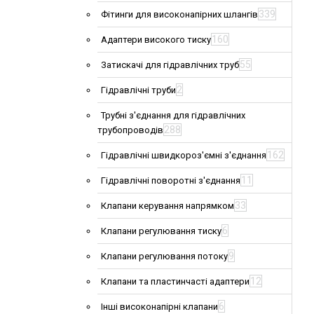
339
Фітинги для високонапірних шлангів
160
Адаптери високого тиску
55
Затискачі для гідравлічних труб
2
Гідравлічні труби
Трубні з'єднання для гідравлічних
288
трубопроводів
162
Гідравлічні швидкороз'ємні з'єднання
11
Гідравлічні поворотні з'єднання
33
Клапани керування напрямком
6
Клапани регулювання тиску
9
Клапани регулювання потоку
12
Клапани та пластинчасті адаптери
6
Інші високонапірні клапани