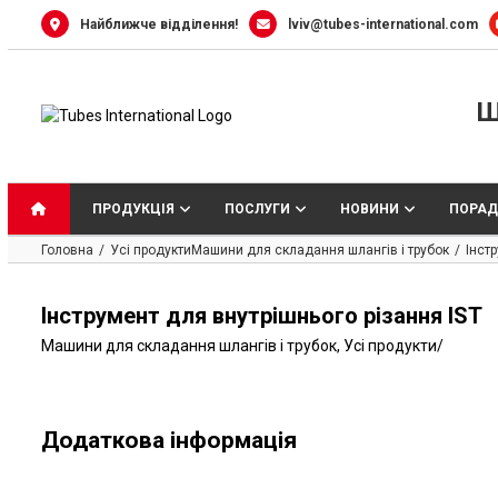
Skip
Найближче відділення!
lviv@tubes-international.com
to
content
Ш
ПРОДУКЦІЯ
ПОСЛУГИ
НОВИНИ
ПОРАД
Головна
Усі продукти
Машини для складання шлангів і трубок
Інст
Інструмент для внутрішнього різання IST
Машини для складання шлангів і трубок
,
Усі продукти
/
Додаткова інформація