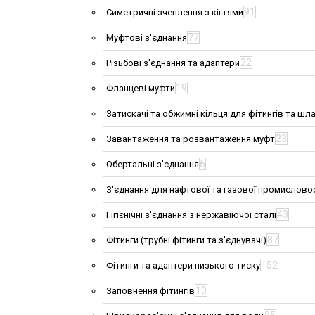
91
Симетричні зчеплення з кігтями
77
Муфтові з'єднання
22
Різьбові з'єднання та адаптери
19
Фланцеві муфти
Затискачі та обжимні кільця для фітингів та шла
23
Завантаження та розвантаження муфт
6
Обертальні з'єднання
З'єднання для нафтової та газової промислово
43
Гігієнічні з'єднання з нержавіючої сталі
87
Фітинги (трубні фітинги та з'єднувачі)
152
Фітинги та адаптери низького тиску
10
Заповнення фітингів