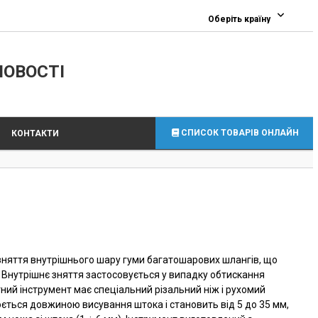
0
Оберіть країну
ЛОВОСТІ
СПИСОК ТОВАРІВ ОНЛАЙН
КОНТАКТИ
зняття внутрішнього шару гуми багатошарових шлангів, що
 Внутрішнє зняття застосовується у випадку обтискання
ний інструмент має спеціальний різальний ніж і рухомий
ється довжиною висування штока і становить від 5 до 35 мм,