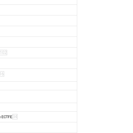
102
16
34
м ECTFE