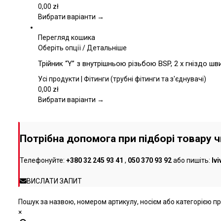
варіантів.
0,00
zł
Параметри
Вибрати варіанти →
можна
вибрати
Перегляд кошика
на
Цей
Оберіть опції
/
Детальніше
сторінці
товар
Трійник “Y” з внутрішньою різьбою BSP, 2 x гніздо ш
товару
має
кілька
Усі продукти | Фітинги (трубні фітинги та з'єднувачі)
варіантів.
0,00
zł
Параметри
Вибрати варіанти →
можна
вибрати
на
Потрібна допомога при підборі товару 
сторінці
товару
Телефонуйте:
+380 32 245 93 41
,
050 370 93 92
або пишіть:
lv
ВИСЛАТИ ЗАПИТ
Пошук за назвою, номером артикулу, носієм або категорією про
×