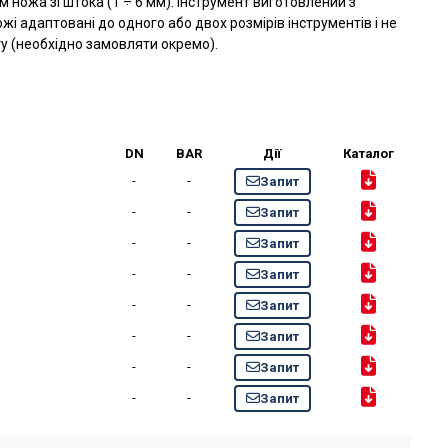
м ножа зі штока (1 ÷ 6 мм). Інструмент виготовлений з
ножі адаптовані до одного або двох розмірів інструментів і не
у (необхідно замовляти окремо).
DN
BAR
Дії
Каталог
-
-
Запит
-
-
Запит
-
-
Запит
-
-
Запит
-
-
Запит
-
-
Запит
-
-
Запит
-
-
Запит