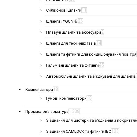
11
Силіконові шланги
26
Шланги TYGON ®
2
Плавучі шланги та аксесуари
14
Шланги для технічних газів
Шланги та фітинги для кондиціонування повітря
45
Гальмівні шланги та фітинги
Автомобільні шланги та з'єднувачі для шлангів
18
Компенсатори
18
Гумові компенсатори
1 338
Промислова арматура
З'єднання для цистерн та з'єднання з покриття
103
З'єднання CAMLOCK та фітинги IBC