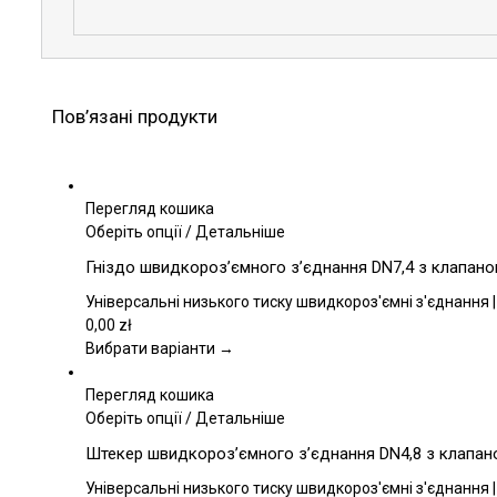
Пов’язані продукти
Перегляд кошика
Цей
Оберіть опції
/
Детальніше
товар
Гніздо швидкороз’ємного з’єднання DN7,4 з клапаном,
має
кілька
Універсальні низького тиску швидкороз'ємні з'єднання |
варіантів.
0,00
zł
Параметри
Вибрати варіанти →
можна
вибрати
Перегляд кошика
на
Цей
Оберіть опції
/
Детальніше
сторінці
товар
Штекер швидкороз’ємного з’єднання DN4,8 з клапаном
товару
має
кілька
Універсальні низького тиску швидкороз'ємні з'єднання |