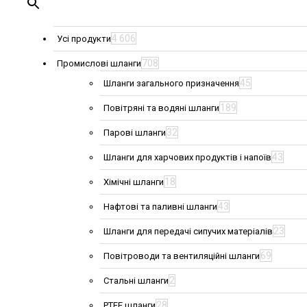
4 606
Усі продукти
708
Промислові шланги
45
Шланги загального призначення
189
Повітряні та водяні шланги
32
Парові шланги
43
Шланги для харчових продуктів і напоїв
18
Хімічні шланги
43
Нафтові та паливні шланги
23
Шланги для передачі сипучих матеріалів
69
Повітроводи та вентиляційні шланги
2
Стальні шланги
28
PTFE шланги