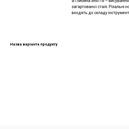
а глибина зняття – висування
загартованої сталі. Різальні 
входять до складу інструмент
Назва варіанта продукту