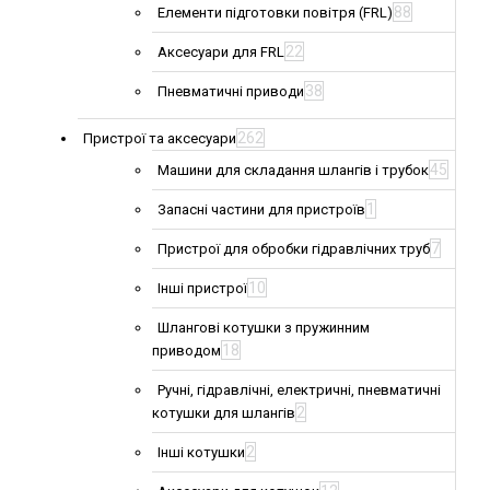
88
Елементи підготовки повітря (FRL)
22
Аксесуари для FRL
38
Пневматичні приводи
262
Пристрої та аксесуари
45
Машини для складання шлангів і трубок
1
Запасні частини для пристроїв
7
Пристрої для обробки гідравлічних труб
10
Інші пристрої
Шлангові котушки з пружинним
18
приводом
Ручні, гідравлічні, електричні, пневматичні
2
котушки для шлангів
2
Інші котушки