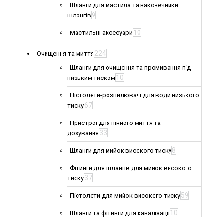
Шланги для мастила та наконечники
9
шлангів
10
Мастильні аксесуари
224
Очищення та миття
Шланги для очищення та промивання під
10
низьким тиском
Пістолети-розпилювачі для води низького
67
тиску
Пристрої для пінного миття та
33
дозування
8
Шланги для мийок високого тиску
Фітинги для шлангів для мийок високого
37
тиску
59
Пістолети для мийок високого тиску
10
Шланги та фітинги для каналізації