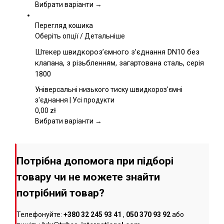
вибрати
Вибрати варіанти →
на
сторінці
Перегляд кошика
товару
Цей
Оберіть опції
/
Детальніше
товар
Штекер швидкороз’ємного з’єднання DN10 без
має
клапана, з різьбленням, загартована сталь, серія
кілька
1800
варіантів.
Параметри
Універсальні низького тиску швидкороз'ємні
можна
з'єднання | Усі продукти
вибрати
0,00
zł
на
Вибрати варіанти →
сторінці
товару
Потрібна допомога при підборі
товару чи не можете знайти
потрібний товар?
Телефонуйте:
+380 32 245 93 41
,
050 370 93 92
або