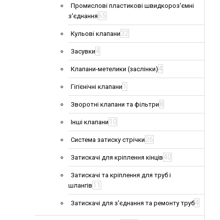
Промислові пластикові швидкороз'ємні
65
з'єднання
32
Кульові клапани
4
Засувки
4
Клапани-метелики (заслінки)
1
Гігієнічні клапани
8
Зворотні клапани та фільтри
10
Інші клапани
26
Система затиску стрічки
40
Затискачі для кріплення кінців
Затискачі та кріплення для труб і
11
шлангів
4
Затискачі для з'єднання та ремонту труб