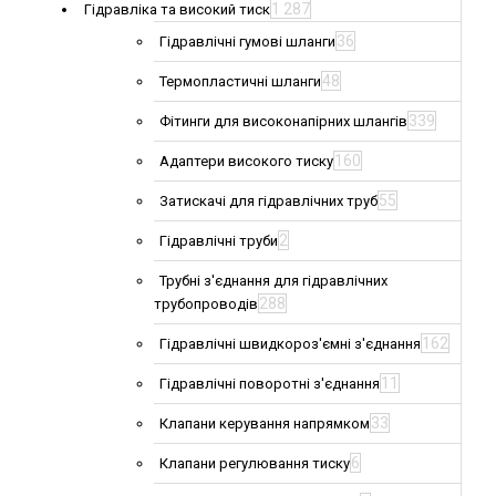
1 287
Гідравліка та високий тиск
36
Гідравлічні гумові шланги
48
Термопластичні шланги
339
Фітинги для високонапірних шлангів
160
Адаптери високого тиску
55
Затискачі для гідравлічних труб
2
Гідравлічні труби
Трубні з'єднання для гідравлічних
288
трубопроводів
162
Гідравлічні швидкороз'ємні з'єднання
11
Гідравлічні поворотні з'єднання
33
Клапани керування напрямком
6
Клапани регулювання тиску