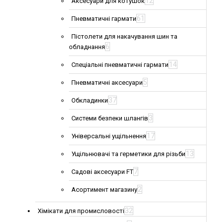
12
Аксесуари для котушок
61
Пневматичні гармати
Пістолети для накачування шин та
6
обладнання
14
Спеціальні пневматичні гармати
5
Пневматичні аксесуари
37
Обкладинки
3
Системи безпеки шлангів
17
Універсальні ущільнення
13
Ущільнювачі та герметики для різьби
7
Садові аксесуари FT
2
Асортимент магазину
32
Хімікати для промисловості