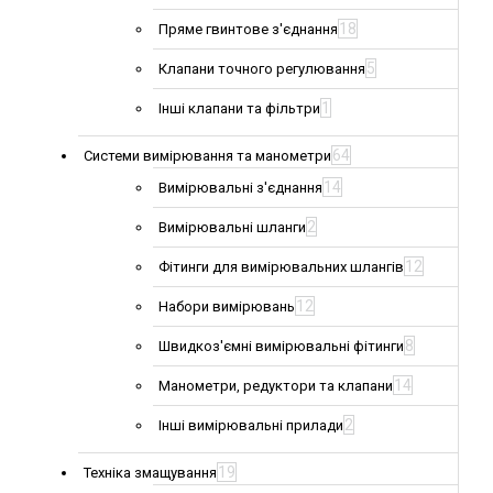
18
Пряме гвинтове з'єднання
5
Клапани точного регулювання
1
Інші клапани та фільтри
64
Системи вимірювання та манометри
14
Вимірювальні з'єднання
2
Вимірювальні шланги
12
Фітинги для вимірювальних шлангів
12
Набори вимірювань
8
Швидкоз'ємні вимірювальні фітинги
14
Манометри, редуктори та клапани
2
Інші вимірювальні прилади
19
Техніка змащування