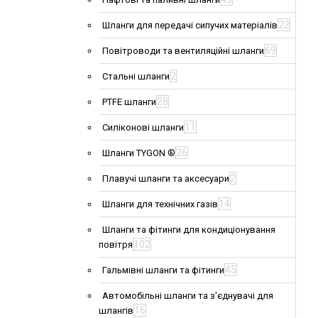
23
Шланги для передачі сипучих матеріалів
69
Повітроводи та вентиляційні шланги
2
Стальні шланги
28
PTFE шланги
11
Силіконові шланги
26
Шланги TYGON ®
2
Плавучі шланги та аксесуари
14
Шланги для технічних газів
Шланги та фітинги для кондиціонування
102
повітря
45
Гальмівні шланги та фітинги
Автомобільні шланги та з'єднувачі для
16
шлангів