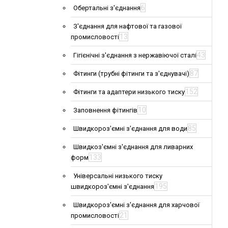
6
Обертальні з'єднання
З'єднання для нафтової та газової
13
промисловості
43
Гігієнічні з'єднання з нержавіючої сталі
87
Фітинги (трубні фітинги та з'єднувачі)
152
Фітинги та адаптери низького тиску
10
Заповнення фітингів
85
Швидкороз'ємні з'єднання для води
Швидкоз'ємні з'єднання для ливарних
133
форм
Універсальні низького тиску
195
швидкороз'ємні з'єднання
Швидкороз'ємні з'єднання для харчової
21
промисловості