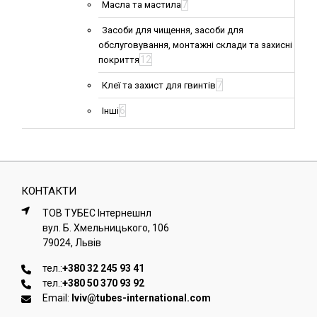
7
Масла та мастила
Засоби для чищення, засоби для
обслуговування, монтажні склади та захисні
12
покриття
7
Клеї та захист для гвинтів
6
Інші
КОНТАКТИ
ТОВ ТУБЕС Iнтернешнл
вул. Б. Хмельницького, 106
79024, Львiв
тел.:
+380 32 245 93 41
тел.:
+380 50 370 93 92
Email:
lviv@tubes-international.com