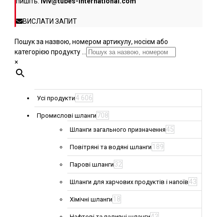
пишіть:
lviv@tubes-international.com
ВИСЛАТИ ЗАПИТ
Пошук за назвою, номером артикулу, носієм або
категорією продукту ...
×
4 606
Усі продукти
708
Промислові шланги
45
Шланги загального призначення
189
Повітряні та водяні шланги
32
Парові шланги
43
Шланги для харчових продуктів і напоїв
18
Хімічні шланги
43
Нафтові та паливні шланги