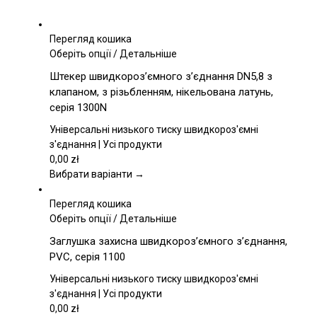
Перегляд кошика
Цей
Оберіть опції
/
Детальніше
товар
Штекер швидкороз’ємного з’єднання DN5,8 з
має
клапаном, з різьбленням, нікельована латунь,
кілька
серія 1300N
варіантів.
Параметри
Універсальні низького тиску швидкороз'ємні
можна
з'єднання | Усі продукти
вибрати
0,00
zł
на
Вибрати варіанти →
сторінці
товару
Перегляд кошика
Цей
Оберіть опції
/
Детальніше
товар
Заглушка захисна швидкороз’ємного з’єднання,
має
PVC, серія 1100
кілька
варіантів.
Універсальні низького тиску швидкороз'ємні
Параметри
з'єднання | Усі продукти
можна
0,00
zł