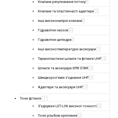
9
Клапани регулювання потоку
12
Клапани та пластинчасті адаптери
6
Інші високонапірні клапани
20
Гідравлічні насоси
2
Гідравлічні циліндри
11
Інші високотемпературні аксесуари
15
Термопластичні шланги та фітинги UHP
10
Шланги та аксесуари SPIR STAR
25
Швидкороз'ємні з'єднання UHP
37
Адаптери та аксесуари UHP
111
Точні фітинги
55
З'єднувачі LET-LOK високої точності
32
Точні різьбові кріплення