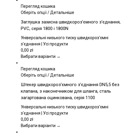
Перегляд кошика
Цей
Оберіть опції
/
Детальніше
товар
Заглушка захисна швидкороз’ємного з’єднання,
має
PVC, серія 1800 і 1800N
кілька
варіантів.
Універсальні низького тиску швидкороз'ємні
Параметри
з'єднання | Усі продукти
можна
0,00
zł
вибрати
Вибрати варіанти →
на
сторінці
Перегляд кошика
товару
Цей
Оберіть опції
/
Детальніше
товар
Штекер швидкороз’ємного з’єднання DN5,5 без
має
клапана, з наконечником для шланга, сталь
кілька
загартована оцинкована, серія 1100
варіантів.
Параметри
Універсальні низького тиску швидкороз'ємні
можна
з'єднання | Усі продукти
вибрати
0,00
zł
на
Вибрати варіанти →
сторінці