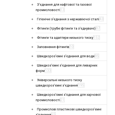
З'єднання для нафтової та газової
13
промисловості
43
Гігієнічні з'єднання з нержавіючої сталі
87
Фітинги (трубні фітинги та з'єднувачі)
152
Фітинги та адаптери низького тиску
10
Заповнення фітингів
85
Швидкороз'ємні з'єднання для води
Швидкоз'ємні з'єднання для ливарних
133
форм
Універсальні низького тиску
195
швидкороз'ємні з'єднання
Швидкороз'ємні з'єднання для харчової
21
промисловості
Промислові пластикові швидкороз'ємні
65
з'єднання