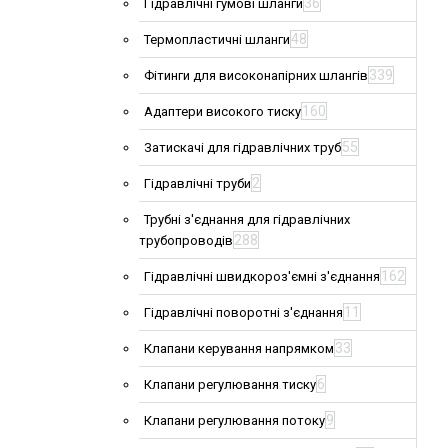
36
Гідравлічні гумові шланги
48
Термопластичні шланги
339
Фітинги для високонапірних шлангів
160
Адаптери високого тиску
55
Затискачі для гідравлічних труб
2
Гідравлічні труби
Трубні з'єднання для гідравлічних
288
трубопроводів
162
Гідравлічні швидкороз'ємні з'єднання
11
Гідравлічні поворотні з'єднання
33
Клапани керування напрямком
6
Клапани регулювання тиску
9
Клапани регулювання потоку