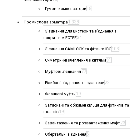
18
Гумові компенсатори
1 338
Промислова арматура
З'єднання для цистерн та з'єднання з
34
покриттям ECTFE
103
З'єднання CAMLOCK та фітинги IBC
91
Симетричні зчеплення з кігтями
77
Муфтові з'єднання
22
Різьбові з'єднання та адаптери
19
Фланцеві муфти
Затискачі та обжимні кільця для фітингів та
19
шлангів
23
Завантаження та розвантаження муфт
6
Обертальні з'єднання