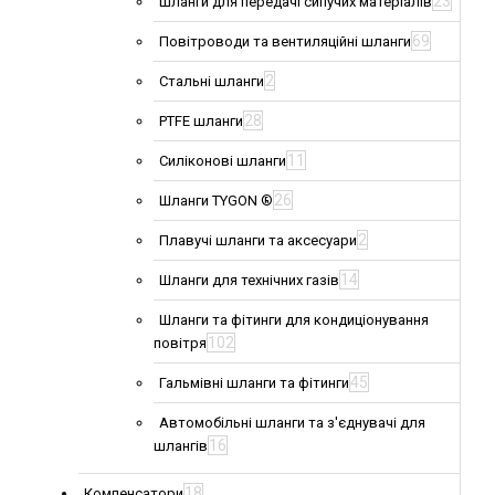
23
Шланги для передачі сипучих матеріалів
69
Повітроводи та вентиляційні шланги
2
Стальні шланги
28
PTFE шланги
11
Силіконові шланги
26
Шланги TYGON ®
2
Плавучі шланги та аксесуари
14
Шланги для технічних газів
Шланги та фітинги для кондиціонування
102
повітря
45
Гальмівні шланги та фітинги
Автомобільні шланги та з'єднувачі для
16
шлангів
18
Компенсатори