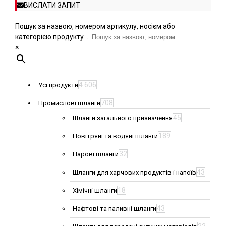
ВИСЛАТИ ЗАПИТ
Пошук за назвою, номером артикулу, носієм або
категорією продукту ...
×
4 606
Усі продукти
708
Промислові шланги
45
Шланги загального призначення
189
Повітряні та водяні шланги
32
Парові шланги
43
Шланги для харчових продуктів і напоїв
18
Хімічні шланги
43
Нафтові та паливні шланги