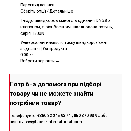
товару
Перегляд кошика
Цей
Оберіть опції
/
Детальніше
товар
Гніздо швидкороз’ємного з’єднання DN5,8 з
має
клапаном, з різьбленням, нікельована латунь,
кілька
серія 1300N
варіантів.
Параметри
Універсальні низького тиску швидкороз'ємні
можна
з'єднання | Усі продукти
вибрати
0,00
zł
на
Вибрати варіанти →
сторінці
товару
Потрібна допомога при підборі
товару чи не можете знайти
потрібний товар?
Телефонуйте:
+380 32 245 93 41
,
050 370 93 92
або
пишіть:
lviv@tubes-international.com