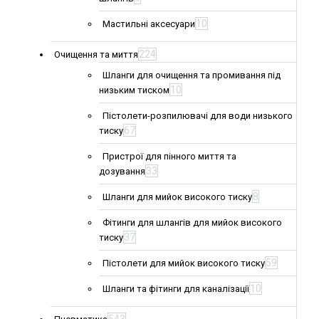
10
Мастильні аксесуари
224
Очищення та миття
Шланги для очищення та промивання під
10
низьким тиском
Пістолети-розпилювачі для води низького
67
тиску
Пристрої для пінного миття та
33
дозування
8
Шланги для мийок високого тиску
Фітинги для шлангів для мийок високого
37
тиску
59
Пістолети для мийок високого тиску
10
Шланги та фітинги для каналізації