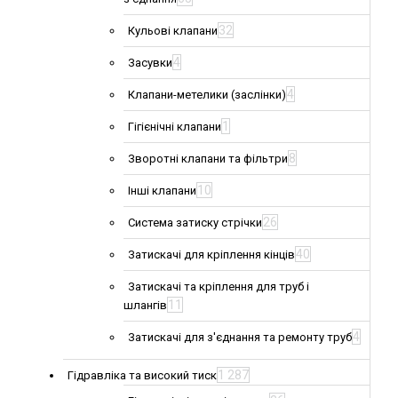
32
Кульові клапани
4
Засувки
4
Клапани-метелики (заслінки)
1
Гігієнічні клапани
8
Зворотні клапани та фільтри
10
Інші клапани
26
Система затиску стрічки
40
Затискачі для кріплення кінців
Затискачі та кріплення для труб і
11
шлангів
4
Затискачі для з'єднання та ремонту труб
1 287
Гідравліка та високий тиск