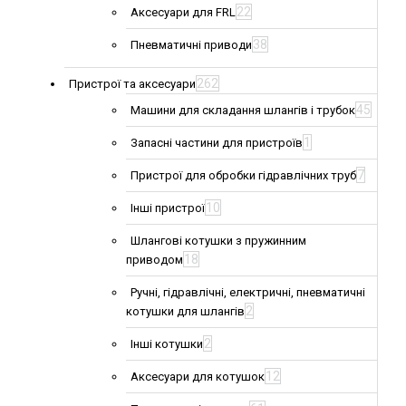
22
Аксесуари для FRL
38
Пневматичні приводи
262
Пристрої та аксесуари
45
Машини для складання шлангів і трубок
1
Запасні частини для пристроїв
7
Пристрої для обробки гідравлічних труб
10
Інші пристрої
Шлангові котушки з пружинним
18
приводом
Ручні, гідравлічні, електричні, пневматичні
2
котушки для шлангів
2
Інші котушки
12
Аксесуари для котушок