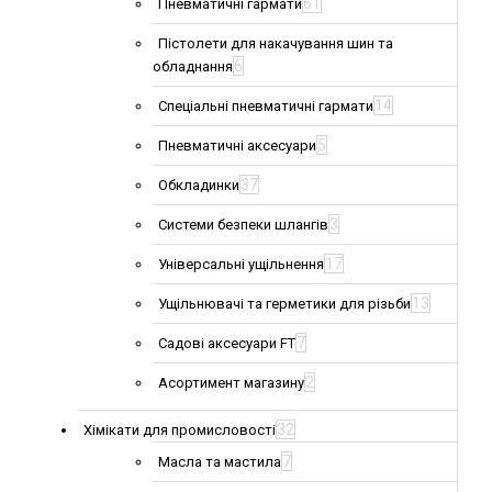
61
Пневматичні гармати
Пістолети для накачування шин та
6
обладнання
14
Спеціальні пневматичні гармати
5
Пневматичні аксесуари
37
Обкладинки
3
Системи безпеки шлангів
17
Універсальні ущільнення
13
Ущільнювачі та герметики для різьби
7
Садові аксесуари FT
2
Асортимент магазину
32
Хімікати для промисловості
7
Масла та мастила