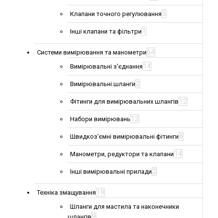
5
Клапани точного регулювання
1
Інші клапани та фільтри
64
Системи вимірювання та манометри
14
Вимірювальні з'єднання
2
Вимірювальні шланги
12
Фітинги для вимірювальних шлангів
12
Набори вимірювань
8
Швидкоз'ємні вимірювальні фітинги
14
Манометри, редуктори та клапани
2
Інші вимірювальні прилади
19
Техніка змащування
Шланги для мастила та наконечники
9
шлангів