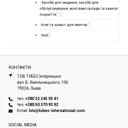
Засоби для чищення, засоби для
обслуговування, монтажні склади та захисні
12
покриття
7
Клеї та захист для гвинтів
6
Інші
КОНТАКТИ
ТОВ ТУБЕС Iнтернешнл
вул. Б. Хмельницького, 106
79024, Львiв
тел.:
+380 32 245 93 41
тел.:
+380 50 370 93 92
Email:
lviv@tubes-international.com
SOCIAL MEDIA