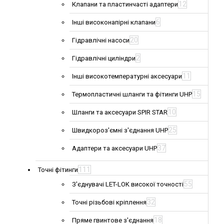
12
Клапани та пластинчасті адаптери
6
Інші високонапірні клапани
20
Гідравлічні насоси
2
Гідравлічні циліндри
11
Інші високотемпературні аксесуари
15
Термопластичні шланги та фітинги UHP
10
Шланги та аксесуари SPIR STAR
25
Швидкороз'ємні з'єднання UHP
37
Адаптери та аксесуари UHP
111
Точні фітинги
55
З'єднувачі LET-LOK високої точності
32
Точні різьбові кріплення
18
Пряме гвинтове з'єднання