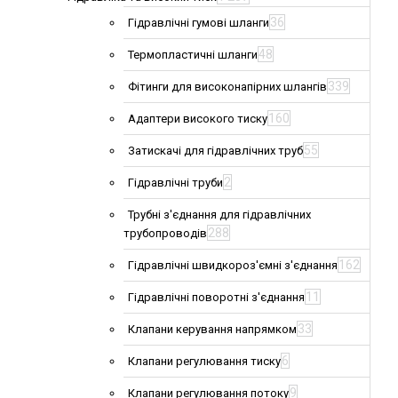
36
Гідравлічні гумові шланги
48
Термопластичні шланги
339
Фітинги для високонапірних шлангів
160
Адаптери високого тиску
55
Затискачі для гідравлічних труб
2
Гідравлічні труби
Трубні з'єднання для гідравлічних
288
трубопроводів
162
Гідравлічні швидкороз'ємні з'єднання
11
Гідравлічні поворотні з'єднання
33
Клапани керування напрямком
6
Клапани регулювання тиску
9
Клапани регулювання потоку