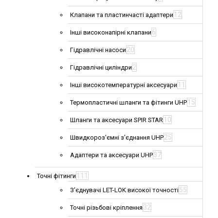
12
Клапани та пластинчасті адаптери
6
Інші високонапірні клапани
20
Гідравлічні насоси
2
Гідравлічні циліндри
11
Інші високотемпературні аксесуари
15
Термопластичні шланги та фітинги UHP
10
Шланги та аксесуари SPIR STAR
25
Швидкороз'ємні з'єднання UHP
37
Адаптери та аксесуари UHP
111
Точні фітинги
55
З'єднувачі LET-LOK високої точності
32
Точні різьбові кріплення