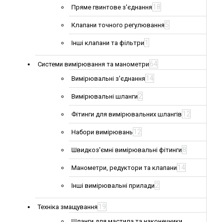
18
Пряме гвинтове з'єднання
5
Клапани точного регулювання
1
Інші клапани та фільтри
64
Системи вимірювання та манометри
14
Вимірювальні з'єднання
2
Вимірювальні шланги
12
Фітинги для вимірювальних шлангів
12
Набори вимірювань
8
Швидкоз'ємні вимірювальні фітинги
14
Манометри, редуктори та клапани
2
Інші вимірювальні прилади
19
Техніка змащування
Шланги для мастила та наконечники