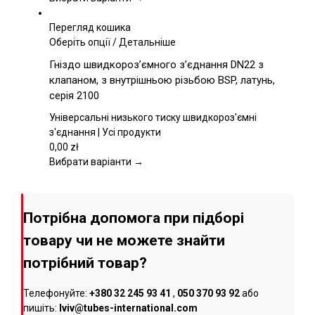
сторінці
товару
Перегляд кошика
Цей
Оберіть опції
/
Детальніше
товар
Гніздо швидкороз’ємного з’єднання DN22 з
має
клапаном, з внутрішньою різьбою BSP, латунь,
кілька
серія 2100
варіантів.
Параметри
Універсальні низького тиску швидкороз'ємні
можна
з'єднання | Усі продукти
вибрати
0,00
zł
на
Вибрати варіанти →
сторінці
товару
Потрібна допомога при підборі
товару чи не можете знайти
потрібний товар?
Телефонуйте:
+380 32 245 93 41
,
050 370 93 92
або
пишіть:
lviv@tubes-international.com