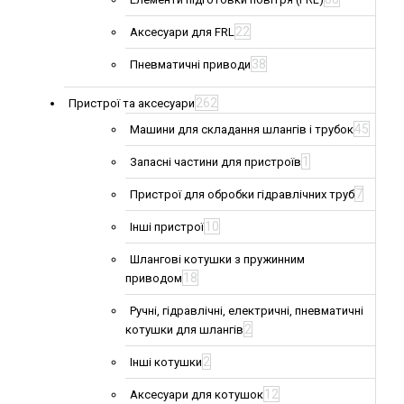
22
Аксесуари для FRL
38
Пневматичні приводи
262
Пристрої та аксесуари
45
Машини для складання шлангів і трубок
1
Запасні частини для пристроїв
7
Пристрої для обробки гідравлічних труб
10
Інші пристрої
Шлангові котушки з пружинним
18
приводом
Ручні, гідравлічні, електричні, пневматичні
2
котушки для шлангів
2
Інші котушки
12
Аксесуари для котушок