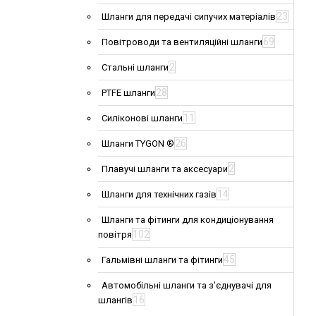
23
Шланги для передачі сипучих матеріалів
69
Повітроводи та вентиляційні шланги
2
Стальні шланги
28
PTFE шланги
11
Силіконові шланги
26
Шланги TYGON ®
2
Плавучі шланги та аксесуари
14
Шланги для технічних газів
Шланги та фітинги для кондиціонування
102
повітря
45
Гальмівні шланги та фітинги
Автомобільні шланги та з'єднувачі для
16
шлангів