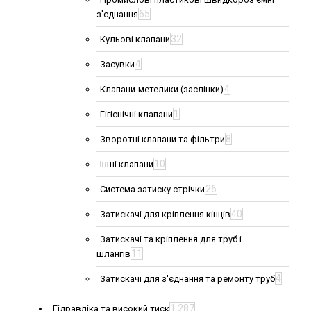
65
з'єднання
32
Кульові клапани
4
Засувки
4
Клапани-метелики (заслінки)
1
Гігієнічні клапани
8
Зворотні клапани та фільтри
10
Інші клапани
26
Система затиску стрічки
40
Затискачі для кріплення кінців
Затискачі та кріплення для труб і
11
шлангів
4
Затискачі для з'єднання та ремонту труб
1 287
Гідравліка та високий тиск