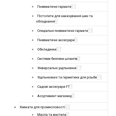
61
Пневматичні гармати
Пістолети для накачування шин та
6
обладнання
14
Спеціальні пневматичні гармати
5
Пневматичні аксесуари
37
Обкладинки
3
Системи безпеки шлангів
17
Універсальні ущільнення
13
Ущільнювачі та герметики для різьби
7
Садові аксесуари FT
2
Асортимент магазину
32
Хімікати для промисловості
7
Масла та мастила