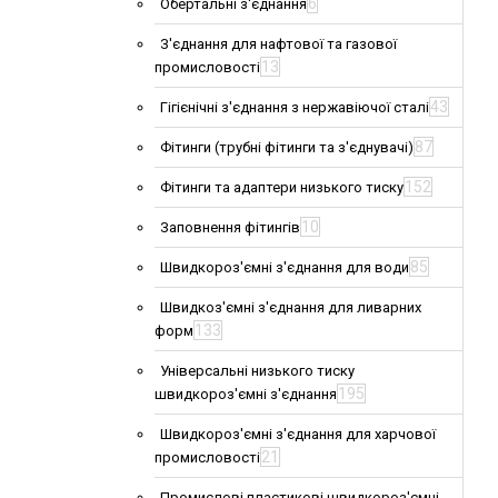
6
Обертальні з'єднання
З'єднання для нафтової та газової
13
промисловості
43
Гігієнічні з'єднання з нержавіючої сталі
87
Фітинги (трубні фітинги та з'єднувачі)
152
Фітинги та адаптери низького тиску
10
Заповнення фітингів
85
Швидкороз'ємні з'єднання для води
Швидкоз'ємні з'єднання для ливарних
133
форм
Універсальні низького тиску
195
швидкороз'ємні з'єднання
Швидкороз'ємні з'єднання для харчової
21
промисловості
Промислові пластикові швидкороз'ємні