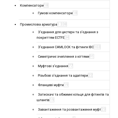
18
Компенсатори
18
Гумові компенсатори
1 338
Промислова арматура
З'єднання для цистерн та з'єднання з
34
покриттям ECTFE
103
З'єднання CAMLOCK та фітинги IBC
91
Симетричні зчеплення з кігтями
77
Муфтові з'єднання
22
Різьбові з'єднання та адаптери
19
Фланцеві муфти
Затискачі та обжимні кільця для фітингів та
19
шлангів
23
Завантаження та розвантаження муфт