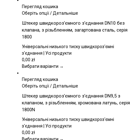
Перегляд кошика
Цей
Оберіть опції
/
Детальніше
товар
Штекер швидкороз’ємного з’єднання DN10 без
має
клапана, з різьбленням, загартована сталь, серія
кілька
1800
варіантів.
Параметри
Універсальні низького тиску швидкороз'ємні
можна
з'єднання | Усі продукти
вибрати
0,00
zł
на
Вибрати варіанти →
сторінці
товару
Перегляд кошика
Цей
Оберіть опції
/
Детальніше
товар
Штекер швидкороз’ємного з’єднання DN9,5 з
має
клапаном, з різьбленням, хромована латунь, серія
кілька
1800N
варіантів.
Параметри
Універсальні низького тиску швидкороз'ємні
можна
з'єднання | Усі продукти
вибрати
0,00
zł
на
Вибрати варіанти →