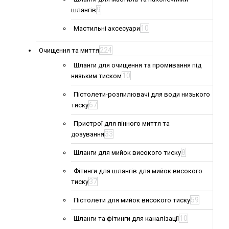
9
шлангів
10
Мастильні аксесуари
224
Очищення та миття
Шланги для очищення та промивання під
10
низьким тиском
Пістолети-розпилювачі для води низького
67
тиску
Пристрої для пінного миття та
33
дозування
8
Шланги для мийок високого тиску
Фітинги для шлангів для мийок високого
37
тиску
59
Пістолети для мийок високого тиску
10
Шланги та фітинги для каналізації