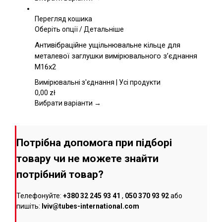
на
сторінці
Перегляд кошика
товару
Цей
Оберіть опції
/
Детальніше
товар
Антивібраційне ущільнювальне кільце для
має
металевої заглушки вимірювального з’єднання
кілька
M16x2
варіантів.
Параметри
Вимірювальні з'єднання | Усі продукти
можна
0,00
zł
вибрати
Вибрати варіанти →
на
сторінці
товару
Потрібна допомога при підборі
товару чи не можете знайти
потрібний товар?
Телефонуйте:
+380 32 245 93 41
,
050 370 93 92
або
пишіть:
lviv@tubes-international.com