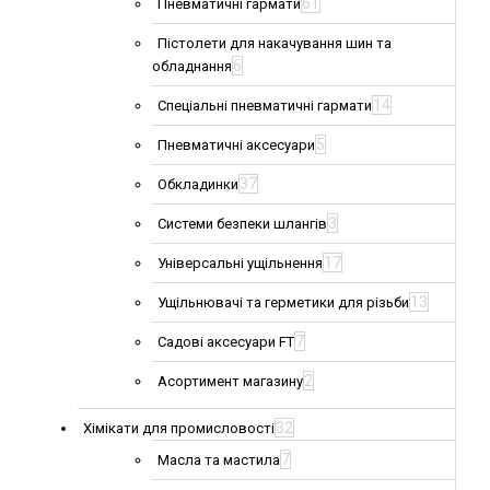
61
Пневматичні гармати
Пістолети для накачування шин та
6
обладнання
14
Спеціальні пневматичні гармати
5
Пневматичні аксесуари
37
Обкладинки
3
Системи безпеки шлангів
17
Універсальні ущільнення
13
Ущільнювачі та герметики для різьби
7
Садові аксесуари FT
2
Асортимент магазину
32
Хімікати для промисловості
7
Масла та мастила