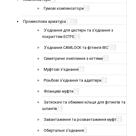
18
Гумові компенсатори
1 338
Промислова арматура
З'єднання для цистерн та з'єднання з
34
покриттям ECTFE
103
З'єднання CAMLOCK та фітинги IBC
91
Симетричні зчеплення з кігтями
77
Муфтові з'єднання
22
Різьбові з'єднання та адаптери
19
Фланцеві муфти
Затискачі та обжимні кільця для фітингів та
19
шлангів
23
Завантаження та розвантаження муфт
6
Обертальні з'єднання