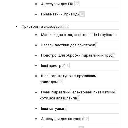
22
Аксесуари для FRL
38
Пневматичні приводи
262
Пристрої та аксесуари
45
Машини для складання шлангів і трубок
1
Запасні частини для пристроїв
7
Пристрої для обробки гідравлічних труб
10
Інші пристрої
Шлангові котушки з пружинним
18
приводом
Ручні, гідравлічні, електричні, пневматичні
2
котушки для шлангів
2
Інші котушки
12
Аксесуари для котушок