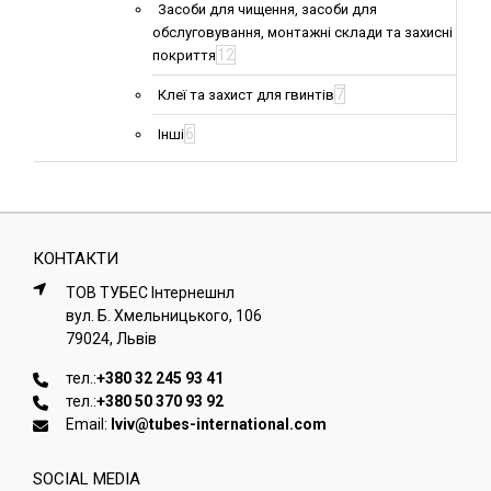
Засоби для чищення, засоби для
обслуговування, монтажні склади та захисні
12
покриття
7
Клеї та захист для гвинтів
6
Інші
КОНТАКТИ
ТОВ ТУБЕС Iнтернешнл
вул. Б. Хмельницького, 106
79024, Львiв
тел.:
+380 32 245 93 41
тел.:
+380 50 370 93 92
Email:
lviv@tubes-international.com
SOCIAL MEDIA