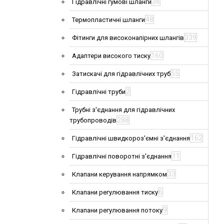
36
Гідравлічні гумові шланги
48
Термопластичні шланги
339
Фітинги для високонапірних шлангів
160
Адаптери високого тиску
55
Затискачі для гідравлічних труб
2
Гідравлічні труби
Трубні з'єднання для гідравлічних
288
трубопроводів
162
Гідравлічні швидкороз'ємні з'єднання
11
Гідравлічні поворотні з'єднання
33
Клапани керування напрямком
6
Клапани регулювання тиску
9
Клапани регулювання потоку