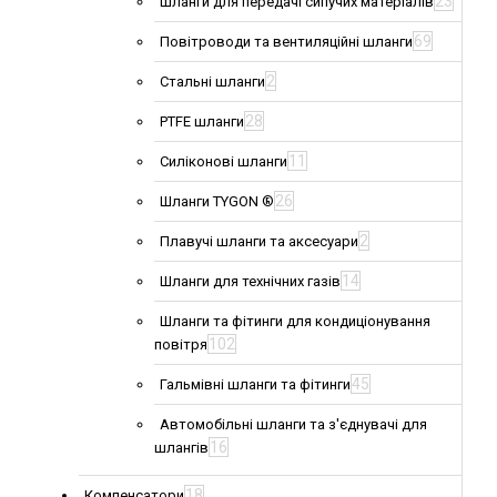
23
Шланги для передачі сипучих матеріалів
69
Повітроводи та вентиляційні шланги
2
Стальні шланги
28
PTFE шланги
11
Силіконові шланги
26
Шланги TYGON ®
2
Плавучі шланги та аксесуари
14
Шланги для технічних газів
Шланги та фітинги для кондиціонування
102
повітря
45
Гальмівні шланги та фітинги
Автомобільні шланги та з'єднувачі для
16
шлангів
18
Компенсатори