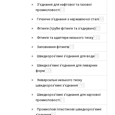
З'єднання для нафтової та газової
13
промисловості
43
Гігієнічні з'єднання з нержавіючої сталі
87
Фітинги (трубні фітинги та з'єднувачі)
152
Фітинги та адаптери низького тиску
10
Заповнення фітингів
85
Швидкороз'ємні з'єднання для води
Швидкоз'ємні з'єднання для ливарних
133
форм
Універсальні низького тиску
195
швидкороз'ємні з'єднання
Швидкороз'ємні з'єднання для харчової
21
промисловості
Промислові пластикові швидкороз'ємні
65
з'єднання