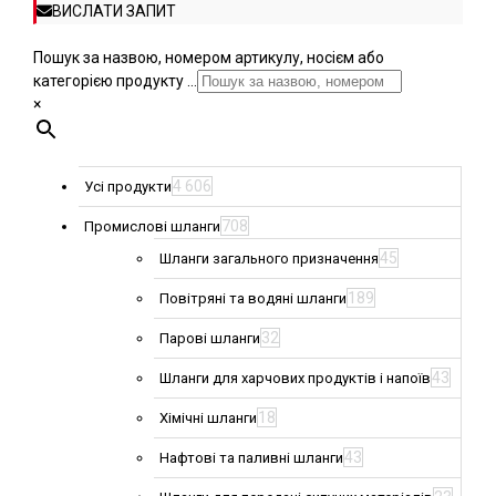
ВИСЛАТИ ЗАПИТ
Пошук за назвою, номером артикулу, носієм або
категорією продукту ...
×
4 606
Усі продукти
708
Промислові шланги
45
Шланги загального призначення
189
Повітряні та водяні шланги
32
Парові шланги
43
Шланги для харчових продуктів і напоїв
18
Хімічні шланги
43
Нафтові та паливні шланги