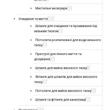
10
Мастильні аксесуари
224
Очищення та миття
Шланги для очищення та промивання під
10
низьким тиском
Пістолети-розпилювачі для води низького
67
тиску
Пристрої для пінного миття та
33
дозування
8
Шланги для мийок високого тиску
Фітинги для шлангів для мийок високого
37
тиску
59
Пістолети для мийок високого тиску
10
Шланги та фітинги для каналізації