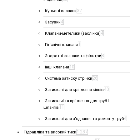
32
Кульові клапани
4
Засувки
4
Клапани-метелики (заслінки)
1
Гігієнічні клапани
8
Зворотні клапани та фільтри
10
Інші клапани
26
Система затиску стрічки
40
Затискачі для кріплення кінців
Затискачі та кріплення для труб і
11
шлангів
4
Затискачі для з'єднання та ремонту труб
1 287
Гідравліка та високий тиск