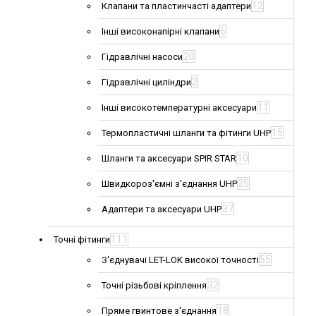
12
Клапани та пластинчасті адаптери
6
Інші високонапірні клапани
20
Гідравлічні насоси
2
Гідравлічні циліндри
11
Інші високотемпературні аксесуари
15
Термопластичні шланги та фітинги UHP
10
Шланги та аксесуари SPIR STAR
25
Швидкороз'ємні з'єднання UHP
37
Адаптери та аксесуари UHP
111
Точні фітинги
55
З'єднувачі LET-LOK високої точності
32
Точні різьбові кріплення
18
Пряме гвинтове з'єднання