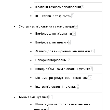
5
Клапани точного регулювання
1
Інші клапани та фільтри
64
Системи вимірювання та манометри
14
Вимірювальні з'єднання
2
Вимірювальні шланги
12
Фітинги для вимірювальних шлангів
12
Набори вимірювань
8
Швидкоз'ємні вимірювальні фітинги
14
Манометри, редуктори та клапани
2
Інші вимірювальні прилади
19
Техніка змащування
Шланги для мастила та наконечники
9
шлангів