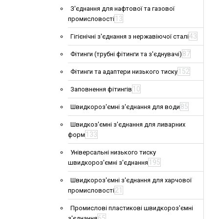
З'єднання для нафтової та газової
13
промисловості
43
Гігієнічні з'єднання з нержавіючої сталі
87
Фітинги (трубні фітинги та з'єднувачі)
152
Фітинги та адаптери низького тиску
10
Заповнення фітингів
85
Швидкороз'ємні з'єднання для води
Швидкоз'ємні з'єднання для ливарних
133
форм
Універсальні низького тиску
195
швидкороз'ємні з'єднання
Швидкороз'ємні з'єднання для харчової
21
промисловості
Промислові пластикові швидкороз'ємні
65
з'єднання