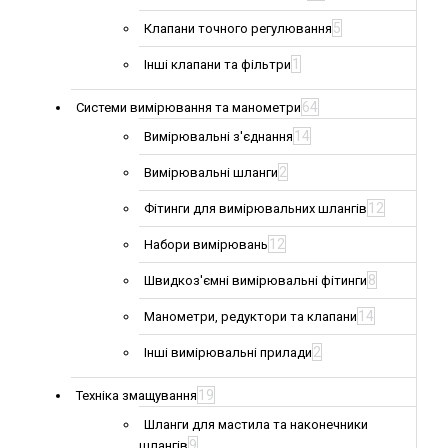
5
Клапани точного регулювання
1
Інші клапани та фільтри
64
Системи вимірювання та манометри
14
Вимірювальні з'єднання
2
Вимірювальні шланги
12
Фітинги для вимірювальних шлангів
12
Набори вимірювань
8
Швидкоз'ємні вимірювальні фітинги
14
Манометри, редуктори та клапани
2
Інші вимірювальні прилади
19
Техніка змащування
Шланги для мастила та наконечники
9
шлангів