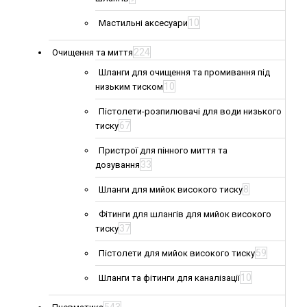
10
Мастильні аксесуари
224
Очищення та миття
Шланги для очищення та промивання під
10
низьким тиском
Пістолети-розпилювачі для води низького
67
тиску
Пристрої для пінного миття та
33
дозування
8
Шланги для мийок високого тиску
Фітинги для шлангів для мийок високого
37
тиску
59
Пістолети для мийок високого тиску
10
Шланги та фітинги для каналізації