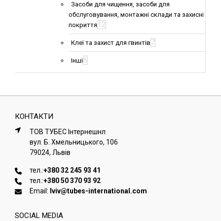
Засоби для чищення, засоби для
обслуговування, монтажні склади та захисні
12
покриття
7
Клеї та захист для гвинтів
6
Інші
КОНТАКТИ
ТОВ ТУБЕС Iнтернешнл
вул. Б. Хмельницького, 106
79024, Львiв
тел.:
+380 32 245 93 41
тел.:
+380 50 370 93 92
Email:
lviv@tubes-international.com
SOCIAL MEDIA