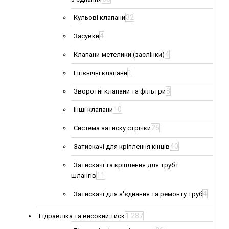
32
Кульові клапани
4
Засувки
4
Клапани-метелики (заслінки)
1
Гігієнічні клапани
8
Зворотні клапани та фільтри
10
Інші клапани
26
Система затиску стрічки
40
Затискачі для кріплення кінців
Затискачі та кріплення для труб і
11
шлангів
4
Затискачі для з'єднання та ремонту труб
1 287
Гідравліка та високий тиск