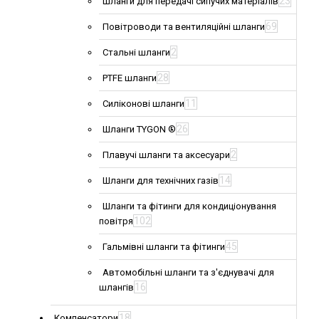
23
Шланги для передачі сипучих матеріалів
69
Повітроводи та вентиляційні шланги
2
Стальні шланги
28
PTFE шланги
11
Силіконові шланги
26
Шланги TYGON ®
2
Плавучі шланги та аксесуари
14
Шланги для технічних газів
Шланги та фітинги для кондиціонування
102
повітря
45
Гальмівні шланги та фітинги
Автомобільні шланги та з'єднувачі для
16
шлангів
18
Компенсатори