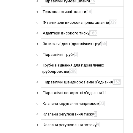
36
Гідравлічні гумові шланги
48
Термопластичні шланги
339
Фітинги для високонапірних шлангів
160
Адаптери високого тиску
55
Затискачі для гідравлічних труб
2
Гідравлічні труби
Трубні з'єднання для гідравлічних
288
трубопроводів
162
Гідравлічні швидкороз'ємні з'єднання
11
Гідравлічні поворотні з'єднання
33
Клапани керування напрямком
6
Клапани регулювання тиску
9
Клапани регулювання потоку