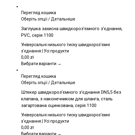
Перегляд кошика
Цей
Оберіть опції
/
Детальніше
товар
Заглушка захисна швидкороз’ємного з’єднання,
має
PVC, серія 1100
кілька
варіантів.
Універсальні низького тиску швидкороз'ємні
Параметри
з'єднання | Усі продукти
можна
0,00
zł
вибрати
Вибрати варіанти →
на
сторінці
Перегляд кошика
товару
Цей
Оберіть опції
/
Детальніше
товар
Штекер швидкороз’ємного з’єднання DN5,5 без
має
клапана, з наконечником для шланга, сталь
кілька
загартована оцинкована, серія 1100
варіантів.
Параметри
Універсальні низького тиску швидкороз'ємні
можна
з'єднання | Усі продукти
вибрати
0,00
zł
на
Вибрати варіанти →