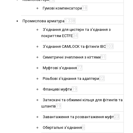
18
Гумові компенсатори
1 338
Промислова арматура
З'єднання для цистерн та з'єднання з
34
покриттям ECTFE
103
З'єднання CAMLOCK та фітинги IBC
91
Симетричні зчеплення з кігтями
77
Муфтові з'єднання
22
Різьбові з'єднання та адаптери
19
Фланцеві муфти
Затискачі та обжимні кільця для фітингів та
19
шлангів
23
Завантаження та розвантаження муфт
6
Обертальні з'єднання