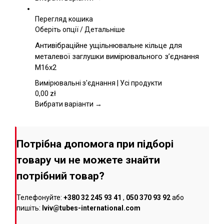
сторінці
товару
Перегляд кошика
Цей
Оберіть опції
/
Детальніше
товар
Антивібраційне ущільнювальне кільце для
має
металевої заглушки вимірювального з’єднання
кілька
M16x2
варіантів.
Параметри
Вимірювальні з'єднання | Усі продукти
можна
0,00
zł
вибрати
Вибрати варіанти →
на
сторінці
товару
Потрібна допомога при підборі
товару чи не можете знайти
потрібний товар?
Телефонуйте:
+380 32 245 93 41
,
050 370 93 92
або
пишіть:
lviv@tubes-international.com