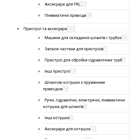
22
Аксесуари для FRL
38
Пневматичні приводи
262
Пристрої та аксесуари
45
Машини для складання шлангів і трубок
1
Запасні частини для пристроїв
7
Пристрої для обробки гідравлічних труб
10
Інші пристрої
Шлангові котушки з пружинним
18
приводом
Ручні, гідравлічні, електричні, пневматичні
2
котушки для шлангів
2
Інші котушки
12
Аксесуари для котушок