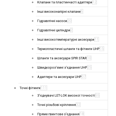
12
Клапани та пластинчасті адаптери
6
Інші високонапірні клапани
20
Гідравлічні насоси
2
Гідравлічні циліндри
11
Інші високотемпературні аксесуари
15
Термопластичні шланги та фітинги UHP
10
Шланги та аксесуари SPIR STAR
25
Швидкороз'ємні з'єднання UHP
37
Адаптери та аксесуари UHP
111
Точні фітинги
55
З'єднувачі LET-LOK високої точності
32
Точні різьбові кріплення
18
Пряме гвинтове з'єднання