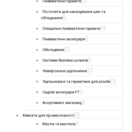
61
Пневматичні гармати
Пістолети для накачування шин та
6
обладнання
14
Спеціальні пневматичні гармати
5
Пневматичні аксесуари
37
Обкладинки
3
Системи безпеки шлангів
17
Універсальні ущільнення
13
Ущільнювачі та герметики для різьби
7
Садові аксесуари FT
2
Асортимент магазину
32
Хімікати для промисловості
7
Масла та мастила