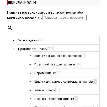
ВИСЛАТИ ЗАПИТ
Пошук за назвою, номером артикулу, носієм або
категорією продукту ...
×
4 606
Усі продукти
708
Промислові шланги
45
Шланги загального призначення
189
Повітряні та водяні шланги
32
Парові шланги
43
Шланги для харчових продуктів і напоїв
18
Хімічні шланги
43
Нафтові та паливні шланги