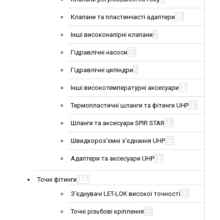
12
Клапани та пластинчасті адаптери
6
Інші високонапірні клапани
20
Гідравлічні насоси
2
Гідравлічні циліндри
11
Інші високотемпературні аксесуари
15
Термопластичні шланги та фітинги UHP
10
Шланги та аксесуари SPIR STAR
25
Швидкороз'ємні з'єднання UHP
37
Адаптери та аксесуари UHP
111
Точні фітинги
55
З'єднувачі LET-LOK високої точності
32
Точні різьбові кріплення