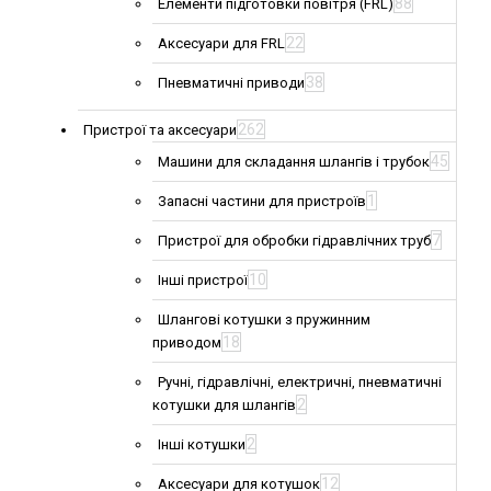
88
Елементи підготовки повітря (FRL)
22
Аксесуари для FRL
38
Пневматичні приводи
262
Пристрої та аксесуари
45
Машини для складання шлангів і трубок
1
Запасні частини для пристроїв
7
Пристрої для обробки гідравлічних труб
10
Інші пристрої
Шлангові котушки з пружинним
18
приводом
Ручні, гідравлічні, електричні, пневматичні
2
котушки для шлангів
2
Інші котушки
12
Аксесуари для котушок