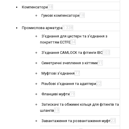
18
Компенсатори
18
Гумові компенсатори
1 338
Промислова арматура
З'єднання для цистерн та з'єднання з
34
покриттям ECTFE
103
З'єднання CAMLOCK та фітинги IBC
91
Симетричні зчеплення з кігтями
77
Муфтові з'єднання
22
Різьбові з'єднання та адаптери
19
Фланцеві муфти
Затискачі та обжимні кільця для фітингів та
19
шлангів
23
Завантаження та розвантаження муфт