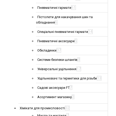
61
Пневматичні гармати
Пістолети для накачування шин та
6
обладнання
14
Спеціальні пневматичні гармати
5
Пневматичні аксесуари
37
Обкладинки
3
Системи безпеки шлангів
17
Універсальні ущільнення
13
Ущільнювачі та герметики для різьби
7
Садові аксесуари FT
2
Асортимент магазину
32
Хімікати для промисловості
7
Масла та мастила