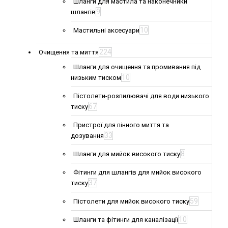
Шланги для мастила та наконечники
9
шлангів
10
Мастильні аксесуари
224
Очищення та миття
Шланги для очищення та промивання під
10
низьким тиском
Пістолети-розпилювачі для води низького
67
тиску
Пристрої для пінного миття та
33
дозування
8
Шланги для мийок високого тиску
Фітинги для шлангів для мийок високого
37
тиску
59
Пістолети для мийок високого тиску
10
Шланги та фітинги для каналізації