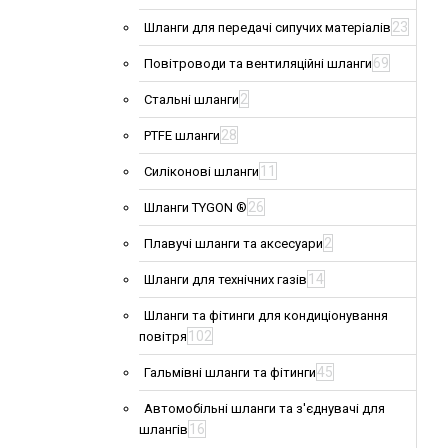
23
Шланги для передачі сипучих матеріалів
69
Повітроводи та вентиляційні шланги
2
Стальні шланги
28
PTFE шланги
11
Силіконові шланги
26
Шланги TYGON ®
2
Плавучі шланги та аксесуари
14
Шланги для технічних газів
Шланги та фітинги для кондиціонування
102
повітря
45
Гальмівні шланги та фітинги
Автомобільні шланги та з'єднувачі для
16
шлангів