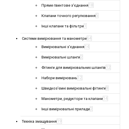
18
Пряме гвинтове з'єднання
5
Клапани точного регулювання
1
Інші клапани та фільтри
64
Системи вимірювання та манометри
14
Вимірювальні з'єднання
2
Вимірювальні шланги
12
Фітинги для вимірювальних шлангів
12
Набори вимірювань
8
Швидкоз'ємні вимірювальні фітинги
14
Манометри, редуктори та клапани
2
Інші вимірювальні прилади
19
Техніка змащування