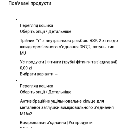
Пов’язані продукти
Перегляд кошика
Цей
Оберіть опції
/
Детальніше
товар
Трійник “Y” з внутрішньою різьбою BSP, 2 x гніздо
має
швидкороз’ємного з’єднання DN7,2, латунь, тип
кілька
MU
варіантів.
Параметри
Усі продукти | Фітинги (трубні фітинги та з'єднувачі)
можна
0,00
zł
вибрати
Вибрати варіанти →
на
сторінці
Перегляд кошика
товару
Цей
Оберіть опції
/
Детальніше
товар
Антивібраційне ущільнювальне кільце для
має
металевої заглушки вимірювального з’єднання
кілька
M16x2
варіантів.
Параметри
Вимірювальні з'єднання | Усі продукти
можна