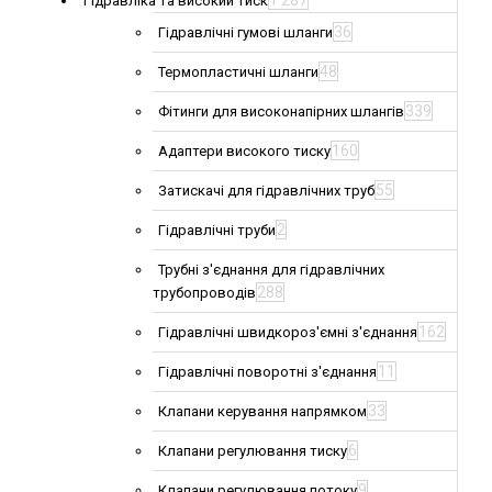
1 287
Гідравліка та високий тиск
36
Гідравлічні гумові шланги
48
Термопластичні шланги
339
Фітинги для високонапірних шлангів
160
Адаптери високого тиску
55
Затискачі для гідравлічних труб
2
Гідравлічні труби
Трубні з'єднання для гідравлічних
288
трубопроводів
162
Гідравлічні швидкороз'ємні з'єднання
11
Гідравлічні поворотні з'єднання
33
Клапани керування напрямком
6
Клапани регулювання тиску
9
Клапани регулювання потоку