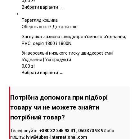
0,00
zł
вибрати
Вибрати варіанти →
на
сторінці
Перегляд кошика
товару
Цей
Оберіть опції
/
Детальніше
товар
Заглушка захисна швидкороз’ємного з’єднання,
має
PVC, серія 1800 і 1800N
кілька
варіантів.
Універсальні низького тиску швидкороз'ємні
Параметри
з'єднання | Усі продукти
можна
0,00
zł
вибрати
Вибрати варіанти →
на
сторінці
товару
Потрібна допомога при підборі
товару чи не можете знайти
потрібний товар?
Телефонуйте:
+380 32 245 93 41
,
050 370 93 92
або
пишіть:
lviv@tubes-international.com