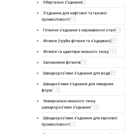
6
Обертальні з'єднання
З'єднання для нафтової та газової
13
промисловості
43
Гігієнічні з'єднання з нержавіючої сталі
87
Фітинги (трубні фітинги та з'єднувачі)
152
Фітинги та адаптери низького тиску
10
Заповнення фітингів
85
Швидкороз'ємні з'єднання для води
Швидкоз'ємні з'єднання для ливарних
133
форм
Універсальні низького тиску
195
швидкороз'ємні з'єднання
Швидкороз'ємні з'єднання для харчової
21
промисловості