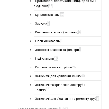
Промислові пластикові швидкороз'ємні
65
з'єднання
32
Кульові клапани
4
Засувки
4
Клапани-метелики (заслінки)
1
Гігієнічні клапани
8
Зворотні клапани та фільтри
10
Інші клапани
26
Система затиску стрічки
40
Затискачі для кріплення кінців
Затискачі та кріплення для труб і
11
шлангів
4
Затискачі для з'єднання та ремонту труб