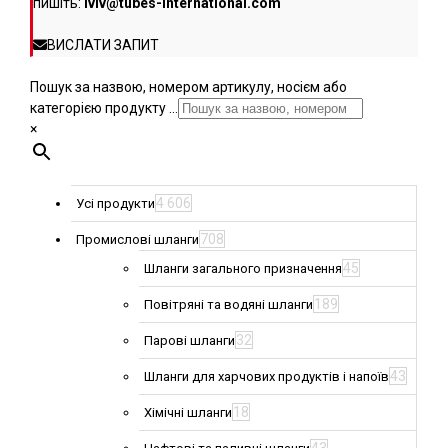
пишіть:
lviv@tubes-international.com
ВИСЛАТИ ЗАПИТ
Пошук за назвою, номером артикулу, носієм або
категорією продукту ...
×
4 606
Усі продукти
708
Промислові шланги
45
Шланги загального призначення
189
Повітряні та водяні шланги
32
Парові шланги
43
Шланги для харчових продуктів і напоїв
18
Хімічні шланги