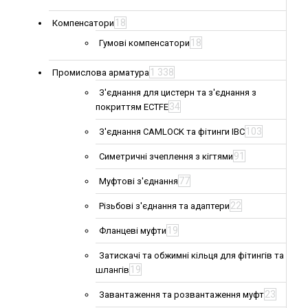
18
Компенсатори
18
Гумові компенсатори
1 338
Промислова арматура
З'єднання для цистерн та з'єднання з
34
покриттям ECTFE
103
З'єднання CAMLOCK та фітинги IBC
91
Симетричні зчеплення з кігтями
77
Муфтові з'єднання
22
Різьбові з'єднання та адаптери
19
Фланцеві муфти
Затискачі та обжимні кільця для фітингів та
19
шлангів
23
Завантаження та розвантаження муфт