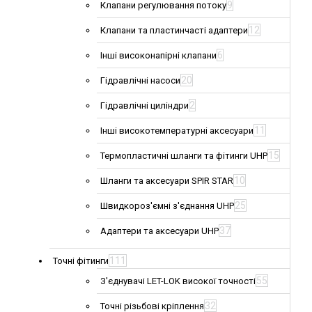
9
Клапани регулювання потоку
12
Клапани та пластинчасті адаптери
6
Інші високонапірні клапани
20
Гідравлічні насоси
2
Гідравлічні циліндри
11
Інші високотемпературні аксесуари
15
Термопластичні шланги та фітинги UHP
10
Шланги та аксесуари SPIR STAR
25
Швидкороз'ємні з'єднання UHP
37
Адаптери та аксесуари UHP
111
Точні фітинги
55
З'єднувачі LET-LOK високої точності
32
Точні різьбові кріплення