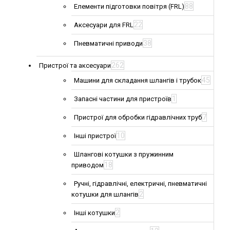
88
Елементи підготовки повітря (FRL)
22
Аксесуари для FRL
38
Пневматичні приводи
262
Пристрої та аксесуари
45
Машини для складання шлангів і трубок
1
Запасні частини для пристроїв
7
Пристрої для обробки гідравлічних труб
10
Інші пристрої
Шлангові котушки з пружинним
18
приводом
Ручні, гідравлічні, електричні, пневматичні
2
котушки для шлангів
2
Інші котушки