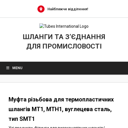
0
Skip
to
Найближче відділення!
content
ШЛАНГИ ТА З’ЄДНАННЯ
ДЛЯ ПРОМИСЛОВОСТІ
MENU
Муфта різьбова для термопластичних
шлангів MT1, MTH1, вуглецева сталь,
тип SMT1