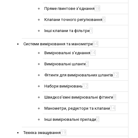
18
Пряме гвинтове з'єднання
5
Клапани точного регулювання
1
Інші клапани та фільтри
64
Системи вимірювання та манометри
14
Вимірювальні з'єднання
2
Вимірювальні шланги
12
Фітинги для вимірювальних шлангів
12
Набори вимірювань
8
Швидкоз'ємні вимірювальні фітинги
14
Манометри, редуктори та клапани
2
Інші вимірювальні прилади
19
Техніка змащування