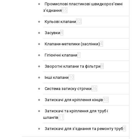
Промислові пластикові швидкороз'ємні
65
з'єднання
32
Кульові клапани
4
Засувки
4
Клапани-метелики (заслінки)
1
Гігієнічні клапани
8
Зворотні клапани та фільтри
10
Інші клапани
26
Система затиску стрічки
40
Затискачі для кріплення кінців
Затискачі та кріплення для труб і
11
шлангів
4
Затискачі для з'єднання та ремонту труб