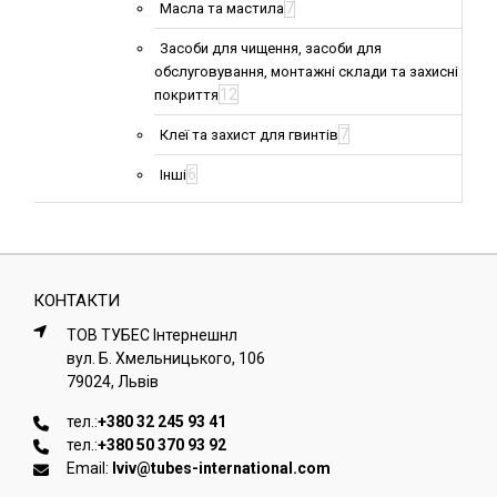
7
Масла та мастила
Засоби для чищення, засоби для
обслуговування, монтажні склади та захисні
12
покриття
7
Клеї та захист для гвинтів
6
Інші
КОНТАКТИ
ТОВ ТУБЕС Iнтернешнл
вул. Б. Хмельницького, 106
79024, Львiв
тел.:
+380 32 245 93 41
тел.:
+380 50 370 93 92
Email:
lviv@tubes-international.com