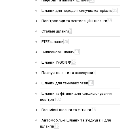
43
Нафтові та паливні шланги
23
Шланги для передачі сипучих матеріалів
69
Повітроводи та вентиляційні шланги
2
Стальні шланги
28
PTFE шланги
11
Силіконові шланги
26
Шланги TYGON ®
2
Плавучі шланги та аксесуари
14
Шланги для технічних газів
Шланги та фітинги для кондиціонування
102
повітря
45
Гальмівні шланги та фітинги
Автомобільні шланги та з'єднувачі для
16
шлангів