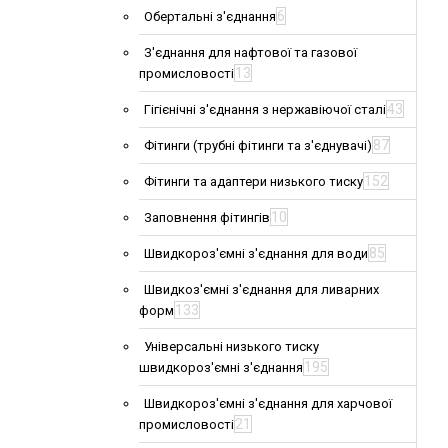
6
Обертальні з'єднання
З'єднання для нафтової та газової
13
промисловості
43
Гігієнічні з'єднання з нержавіючої сталі
87
Фітинги (трубні фітинги та з'єднувачі)
152
Фітинги та адаптери низького тиску
10
Заповнення фітингів
85
Швидкороз'ємні з'єднання для води
Швидкоз'ємні з'єднання для ливарних
133
форм
Універсальні низького тиску
195
швидкороз'ємні з'єднання
Швидкороз'ємні з'єднання для харчової
21
промисловості