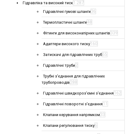
1 287
Гідравліка та високий тиск
36
Гідравлічні гумові шланги
48
Термопластичні шланги
339
Фітинги для високонапірних шлангів
160
Адаптери високого тиску
55
Затискачі для гідравлічних труб
2
Гідравлічні труби
Трубні з'єднання для гідравлічних
288
трубопроводів
162
Гідравлічні швидкороз'ємні з'єднання
11
Гідравлічні поворотні з'єднання
33
Клапани керування напрямком
6
Клапани регулювання тиску