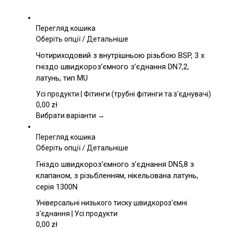
Перегляд кошика
Цей
Оберіть опції
/
Детальніше
товар
Чотириходовий з внутрішньою різьбою BSP, 3 x
має
гніздо швидкороз’ємного з’єднання DN7,2,
кілька
латунь, тип MU
варіантів.
Параметри
Усі продукти | Фітинги (трубні фітинги та з'єднувачі)
можна
0,00
zł
вибрати
Вибрати варіанти →
на
сторінці
Перегляд кошика
товару
Цей
Оберіть опції
/
Детальніше
товар
Гніздо швидкороз’ємного з’єднання DN5,8 з
має
клапаном, з різьбленням, нікельована латунь,
кілька
серія 1300N
варіантів.
Параметри
Універсальні низького тиску швидкороз'ємні
можна
з'єднання | Усі продукти
вибрати
0,00
zł