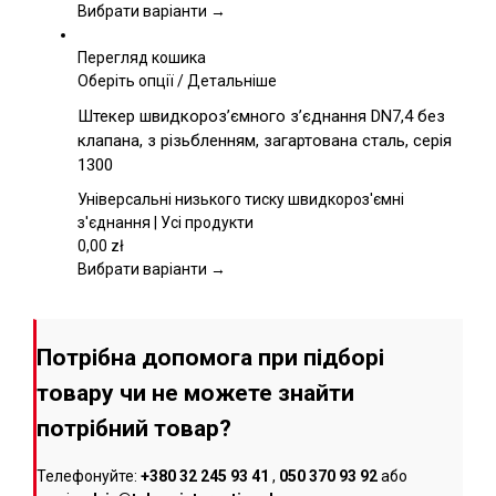
на
Вибрати варіанти →
сторінці
товару
Перегляд кошика
Цей
Оберіть опції
/
Детальніше
товар
Штекер швидкороз’ємного з’єднання DN7,4 без
має
клапана, з різьбленням, загартована сталь, серія
кілька
1300
варіантів.
Параметри
Універсальні низького тиску швидкороз'ємні
можна
з'єднання | Усі продукти
вибрати
0,00
zł
на
Вибрати варіанти →
сторінці
товару
Потрібна допомога при підборі
товару чи не можете знайти
потрібний товар?
Телефонуйте:
+380 32 245 93 41
,
050 370 93 92
або