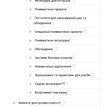
12
Аксесуари для котушок
61
Пневматичні гармати
Пістолети для накачування шин та
6
обладнання
14
Спеціальні пневматичні гармати
5
Пневматичні аксесуари
37
Обкладинки
3
Системи безпеки шлангів
17
Універсальні ущільнення
13
Ущільнювачі та герметики для різьби
7
Садові аксесуари FT
2
Асортимент магазину
32
Хімікати для промисловості