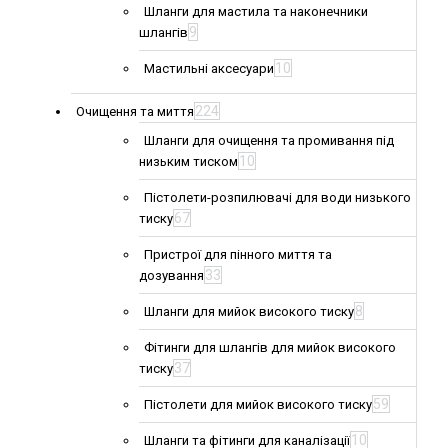
Шланги для мастила та наконечники
9
шлангів
10
Мастильні аксесуари
224
Очищення та миття
Шланги для очищення та промивання під
10
низьким тиском
Пістолети-розпилювачі для води низького
67
тиску
Пристрої для пінного миття та
33
дозування
8
Шланги для мийок високого тиску
Фітинги для шлангів для мийок високого
37
тиску
59
Пістолети для мийок високого тиску
10
Шланги та фітинги для каналізації