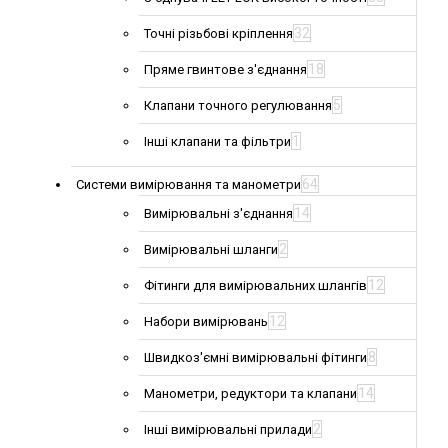
32
Точні різьбові кріплення
18
Пряме гвинтове з'єднання
5
Клапани точного регулювання
1
Інші клапани та фільтри
64
Системи вимірювання та манометри
14
Вимірювальні з'єднання
2
Вимірювальні шланги
12
Фітинги для вимірювальних шлангів
12
Набори вимірювань
8
Швидкоз'ємні вимірювальні фітинги
14
Манометри, редуктори та клапани
2
Інші вимірювальні прилади