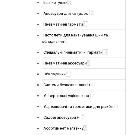
2
Інші котушки
12
Аксесуари для котушок
61
Пневматичні гармати
Пістолети для накачування шин та
6
обладнання
14
Спеціальні пневматичні гармати
5
Пневматичні аксесуари
37
Обкладинки
3
Системи безпеки шлангів
17
Універсальні ущільнення
13
Ущільнювачі та герметики для різьби
7
Садові аксесуари FT
2
Асортимент магазину