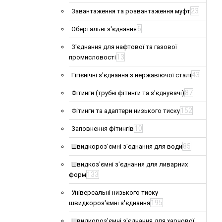
23
Завантаження та розвантаження муфт
6
Обертальні з'єднання
З'єднання для нафтової та газової
13
промисловості
43
Гігієнічні з'єднання з нержавіючої сталі
87
Фітинги (трубні фітинги та з'єднувачі)
152
Фітинги та адаптери низького тиску
10
Заповнення фітингів
85
Швидкороз'ємні з'єднання для води
Швидкоз'ємні з'єднання для ливарних
133
форм
Універсальні низького тиску
195
швидкороз'ємні з'єднання
Швидкороз'ємні з'єднання для харчової