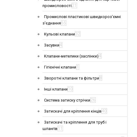
21
промисловості
Промислові пластикові швидкороз'ємні
65
з'єднання
32
Кульові клапани
4
Засувки
4
Клапани-метелики (заслінки)
1
Гігієнічні клапани
8
Зворотні клапани та фільтри
10
Інші клапани
26
Система затиску стрічки
40
Затискачі для кріплення кінців
Затискачі та кріплення для труб і
11
шлангів