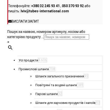
Телефонуйте:
+380 32 245 93 41
,
050 370 93 92
або
пишіть:
lviv@tubes-international.com
ВИСЛАТИ ЗАПИТ
Пошук за назвою, номером артикулу, носієм або
категорією продукту ...
×
4 606
Усі продукти
708
Промислові шланги
45
Шланги загального призначення
189
Повітряні та водяні шланги
32
Парові шланги
43
Шланги для харчових продуктів і напоїв