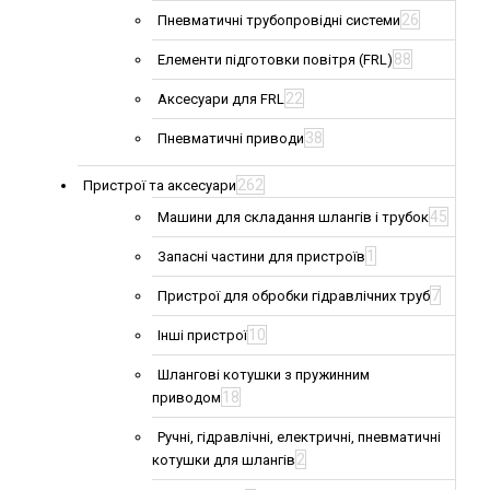
26
Пневматичні трубопровідні системи
88
Елементи підготовки повітря (FRL)
22
Аксесуари для FRL
38
Пневматичні приводи
262
Пристрої та аксесуари
45
Машини для складання шлангів і трубок
1
Запасні частини для пристроїв
7
Пристрої для обробки гідравлічних труб
10
Інші пристрої
Шлангові котушки з пружинним
18
приводом
Ручні, гідравлічні, електричні, пневматичні
2
котушки для шлангів