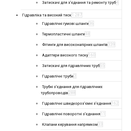
4
Затискачі для з'єднання та ремонту труб
1 287
Гідравліка та високий тиск
36
Гідравлічні гумові шланги
48
Термопластичні шланги
339
Фітинги для високонапірних шлангів
160
Адаптери високого тиску
55
Затискачі для гідравлічних труб
2
Гідравлічні труби
Трубні з'єднання для гідравлічних
288
трубопроводів
162
Гідравлічні швидкороз'ємні з'єднання
11
Гідравлічні поворотні з'єднання
33
Клапани керування напрямком