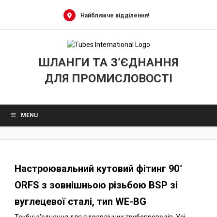
0
Skip
to
Найближче відділення!
content
ШЛАНГИ ТА З’ЄДНАННЯ
ДЛЯ ПРОМИСЛОВОСТІ
MENU
Настроювальний кутовий фітинг 90°
ORFS з зовнішньою різьбою BSP зі
вуглецевої сталі, тип WE-BG