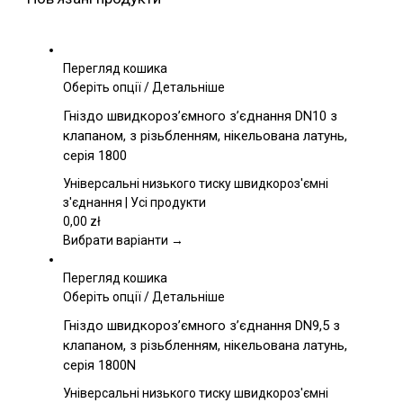
Перегляд кошика
Цей
Оберіть опції
/
Детальніше
товар
Гніздо швидкороз’ємного з’єднання DN10 з
має
клапаном, з різьбленням, нікельована латунь,
кілька
серія 1800
варіантів.
Параметри
Універсальні низького тиску швидкороз'ємні
можна
з'єднання | Усі продукти
вибрати
0,00
zł
на
Вибрати варіанти →
сторінці
товару
Перегляд кошика
Цей
Оберіть опції
/
Детальніше
товар
Гніздо швидкороз’ємного з’єднання DN9,5 з
має
клапаном, з різьбленням, нікельована латунь,
кілька
серія 1800N
варіантів.
Параметри
Універсальні низького тиску швидкороз'ємні