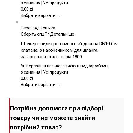
можна
з'єднання | Усі продукти
вибрати
0,00
zł
на
Вибрати варіанти →
сторінці
товару
Перегляд кошика
Цей
Оберіть опції
/
Детальніше
товар
Штекер швидкороз’ємного з’єднання DN10 без
має
клапана, з наконечником для шланга,
кілька
загартована сталь, серія 1800
варіантів.
Параметри
Універсальні низького тиску швидкороз'ємні
можна
з'єднання | Усі продукти
вибрати
0,00
zł
на
Вибрати варіанти →
сторінці
товару
Потрібна допомога при підборі
товару чи не можете знайти
потрібний товар?