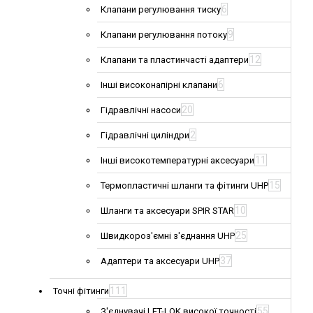
6
Клапани регулювання тиску
9
Клапани регулювання потоку
12
Клапани та пластинчасті адаптери
6
Інші високонапірні клапани
20
Гідравлічні насоси
2
Гідравлічні циліндри
11
Інші високотемпературні аксесуари
15
Термопластичні шланги та фітинги UHP
10
Шланги та аксесуари SPIR STAR
25
Швидкороз'ємні з'єднання UHP
37
Адаптери та аксесуари UHP
111
Точні фітинги
55
З'єднувачі LET-LOK високої точності