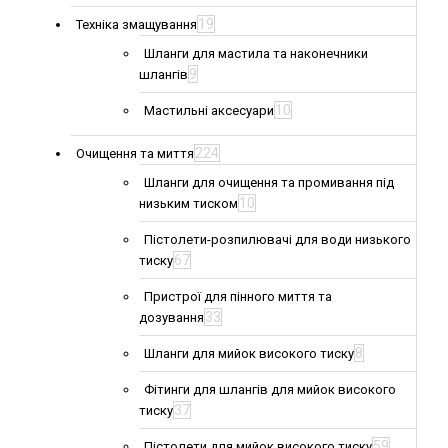
19
Техніка змащування
Шланги для мастила та наконечники
9
шлангів
10
Мастильні аксесуари
224
Очищення та миття
Шланги для очищення та промивання під
10
низьким тиском
Пістолети-розпилювачі для води низького
67
тиску
Пристрої для пінного миття та
33
дозування
8
Шланги для мийок високого тиску
Фітинги для шлангів для мийок високого
37
тиску
59
Пістолети для мийок високого тиску