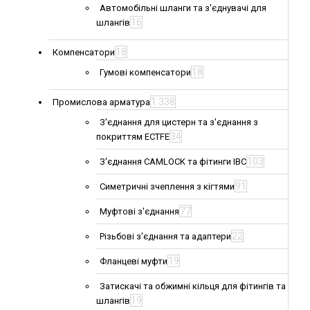
Автомобільні шланги та з'єднувачі для
16
шлангів
18
Компенсатори
18
Гумові компенсатори
1 338
Промислова арматура
З'єднання для цистерн та з'єднання з
34
покриттям ECTFE
103
З'єднання CAMLOCK та фітинги IBC
91
Симетричні зчеплення з кігтями
77
Муфтові з'єднання
22
Різьбові з'єднання та адаптери
19
Фланцеві муфти
Затискачі та обжимні кільця для фітингів та
19
шлангів