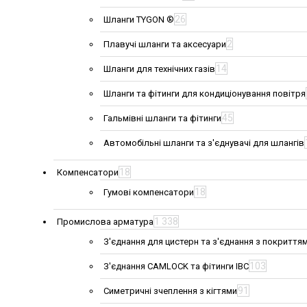
26
Шланги TYGON ®
2
Плавучі шланги та аксесуари
14
Шланги для технічних газів
Шланги та фітинги для кондиціонування повітря
45
Гальмівні шланги та фітинги
Автомобільні шланги та з'єднувачі для шлангів
18
Компенсатори
18
Гумові компенсатори
1 338
Промислова арматура
З'єднання для цистерн та з'єднання з покриття
103
З'єднання CAMLOCK та фітинги IBC
91
Симетричні зчеплення з кігтями