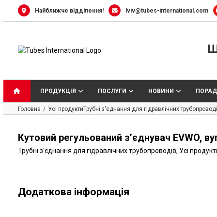
Skip
Найближче відділення!
lviv@tubes-international.com
to
content
Ш
ПРОДУКЦІЯ
ПОСЛУГИ
НОВИНИ
ПОРАД
Головна
Усі продукти
Трубні з'єднання для гідравлічних трубопровод
Кутовий регульований з’єднувач EVWO, ву
Трубні з'єднання для гідравлічних трубопроводів
,
Усі продукт
Додаткова інформація