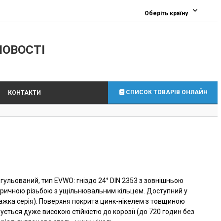
0
Оберіть країну
ЛОВОСТІ
СПИСОК ТОВАРІВ ОНЛАЙН
КОНТАКТИ
егульований, тип EVWO: гніздо 24° DIN 2353 з зовнішньою
тричною різьбою з ущільнювальним кільцем. Доступний у
 (важка серія). Поверхня покрита цинк-нікелем з товщиною
ується дуже високою стійкістю до корозії (до 720 годин без