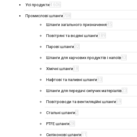
4 606
Усі продукти
708
Промислові шланги
45
Шланги загального призначення
189
Повітряні та водяні шланги
32
Парові шланги
43
Шланги для харчових продуктів і напоїв
18
Хімічні шланги
43
Нафтові та паливні шланги
23
Шланги для передачі сипучих матеріалів
69
Повітроводи та вентиляційні шланги
2
Стальні шланги
28
PTFE шланги
11
Силіконові шланги