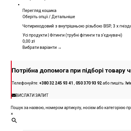
можна
вибрати
Перегляд кошика
на
Цей
Оберіть опції
/
Детальніше
сторінці
товар
Чотириходовий з внутрішньою різьбою BSP, 3 x гнізд
товару
має
кілька
Усі продукти | Фітинги (трубні фітинги та з'єднувачі)
варіантів.
0,00
zł
Параметри
Вибрати варіанти →
можна
вибрати
на
Потрібна допомога при підборі товару 
сторінці
товару
Телефонуйте:
+380 32 245 93 41
,
050 370 93 92
або пишіть:
lv
ВИСЛАТИ ЗАПИТ
Пошук за назвою, номером артикулу, носієм або категорією про
×