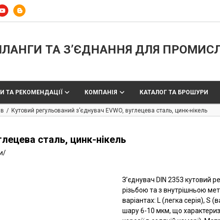
ЛАНГИ ТА З’ЄДНАННЯ ДЛЯ ПРОМИС
И ТА РЕКОМЕНДАЦІЇ
КОМПАНІЯ
КАТАЛОГ ТА БРОШУРИ
ів
Кутовий регульований з’єднувач EVWO, вуглецева сталь, цинк-нікель
глецева сталь, цинк-нікель
и
/
З’єднувач DIN 2353 кутовий р
різьбою та з внутрішньою ме
варіантах: L (легка серія), S
шару 6-10 мкм, що характериз