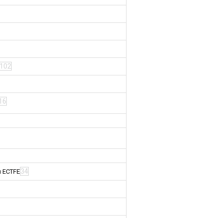
102
16
34
м ECTFE