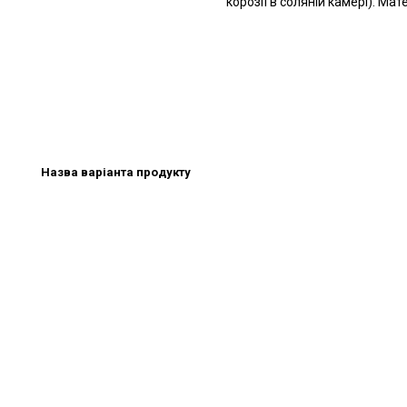
корозії в соляній камері). Мат
Назва варіанта продукту