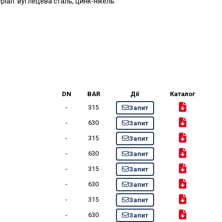
еріал: вуглецева сталь, цинк-нікель.
DN
BAR
Дії
Каталог
-
315
Запит
-
630
Запит
-
315
Запит
-
630
Запит
-
315
Запит
-
630
Запит
-
315
Запит
-
630
Запит