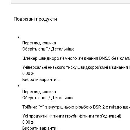
Пов’язані продукти
Перегляд кошика
Цей
Оберіть опції
/
Детальніше
товар
Штекер швидкороз’ємного з’єднання DN5,5 без клапа
має
кілька
Універсальні низького тиску швидкороз'ємні з'єднання |
варіантів.
0,00
zł
Параметри
Вибрати варіанти →
можна
вибрати
Перегляд кошика
на
Цей
Оберіть опції
/
Детальніше
сторінці
товар
Трійник “Y” з внутрішньою різьбою BSP, 2 x гніздо ш
товару
має
кілька
Усі продукти | Фітинги (трубні фітинги та з'єднувачі)
варіантів.
0,00
zł
Параметри
Вибрати варіанти →