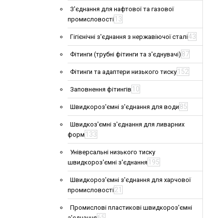
З'єднання для нафтової та газової
13
промисловості
43
Гігієнічні з'єднання з нержавіючої сталі
87
Фітинги (трубні фітинги та з'єднувачі)
152
Фітинги та адаптери низького тиску
10
Заповнення фітингів
85
Швидкороз'ємні з'єднання для води
Швидкоз'ємні з'єднання для ливарних
133
форм
Універсальні низького тиску
195
швидкороз'ємні з'єднання
Швидкороз'ємні з'єднання для харчової
21
промисловості
Промислові пластикові швидкороз'ємні
65
з'єднання