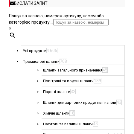
ВИСЛАТИ ЗАПИТ
Пошук за назвою, номером артикулу, носієм або
категорією продукту ...
×
4 606
Усі продукти
708
Промислові шланги
45
Шланги загального призначення
189
Повітряні та водяні шланги
32
Парові шланги
43
Шланги для харчових продуктів і напоїв
18
Хімічні шланги
43
Нафтові та паливні шланги