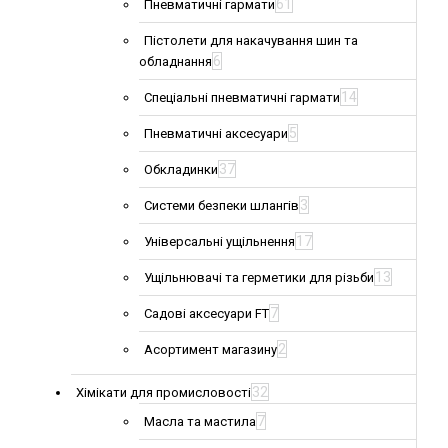
61
Пневматичні гармати
Пістолети для накачування шин та
6
обладнання
14
Спеціальні пневматичні гармати
5
Пневматичні аксесуари
37
Обкладинки
3
Системи безпеки шлангів
17
Універсальні ущільнення
13
Ущільнювачі та герметики для різьби
7
Садові аксесуари FT
2
Асортимент магазину
32
Хімікати для промисловості
7
Масла та мастила