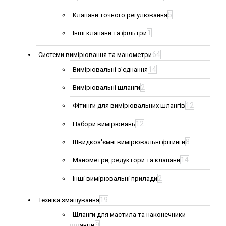
5
Клапани точного регулювання
1
Інші клапани та фільтри
64
Системи вимірювання та манометри
14
Вимірювальні з'єднання
2
Вимірювальні шланги
12
Фітинги для вимірювальних шлангів
12
Набори вимірювань
8
Швидкоз'ємні вимірювальні фітинги
14
Манометри, редуктори та клапани
2
Інші вимірювальні прилади
19
Техніка змащування
Шланги для мастила та наконечники
9
шлангів