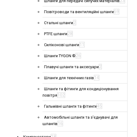
23
Шланги для передачі сипучих матеріалів
69
Повітроводи та вентиляційні шланги
2
Стальні шланги
28
PTFE шланги
11
Силіконові шланги
26
Шланги TYGON ®
2
Плавучі шланги та аксесуари
14
Шланги для технічних газів
Шланги та фітинги для кондиціонування
102
повітря
45
Гальмівні шланги та фітинги
Автомобільні шланги та з'єднувачі для
16
шлангів
18
Компенсатори