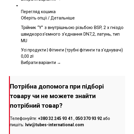
сторінці
товару
Перегляд кошика
Цей
Оберіть опції
/
Детальніше
товар
Трійник “Y” з внутрішньою різьбою BSP, 2 x гніздо
має
швидкороз’ємного з’єднання DN7,2, латунь, тип
кілька
MU
варіантів.
Параметри
Усі продукти | Фітинги (трубні фітинги та з'єднувачі)
можна
0,00
zł
вибрати
Вибрати варіанти →
на
сторінці
товару
Потрібна допомога при підборі
товару чи не можете знайти
потрібний товар?
Телефонуйте:
+380 32 245 93 41
,
050 370 93 92
або
пишіть:
lviv@tubes-international.com