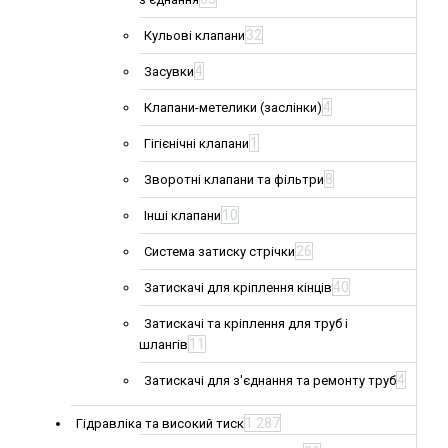
32
Кульові клапани
4
Засувки
4
Клапани-метелики (заслінки)
1
Гігієнічні клапани
8
Зворотні клапани та фільтри
10
Інші клапани
26
Система затиску стрічки
40
Затискачі для кріплення кінців
Затискачі та кріплення для труб і
11
шлангів
4
Затискачі для з'єднання та ремонту труб
1 287
Гідравліка та високий тиск