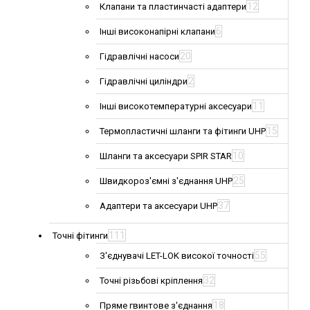
12
Клапани та пластинчасті адаптери
6
Інші високонапірні клапани
20
Гідравлічні насоси
2
Гідравлічні циліндри
11
Інші високотемпературні аксесуари
15
Термопластичні шланги та фітинги UHP
10
Шланги та аксесуари SPIR STAR
25
Швидкороз'ємні з'єднання UHP
37
Адаптери та аксесуари UHP
111
Точні фітинги
55
З'єднувачі LET-LOK високої точності
32
Точні різьбові кріплення
18
Пряме гвинтове з'єднання