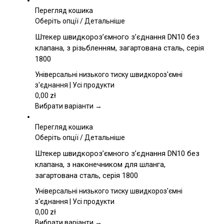
Перегляд кошика
Цей
Оберіть опції
/
Детальніше
товар
Штекер швидкороз’ємного з’єднання DN10 без
має
клапана, з різьбленням, загартована сталь, серія
кілька
1800
варіантів.
Параметри
Універсальні низького тиску швидкороз'ємні
можна
з'єднання | Усі продукти
вибрати
0,00
zł
на
Вибрати варіанти →
сторінці
товару
Перегляд кошика
Цей
Оберіть опції
/
Детальніше
товар
Штекер швидкороз’ємного з’єднання DN10 без
має
клапана, з наконечником для шланга,
кілька
загартована сталь, серія 1800
варіантів.
Параметри
Універсальні низького тиску швидкороз'ємні
можна
з'єднання | Усі продукти
вибрати
0,00
zł
на
Вибрати варіанти →