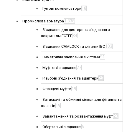
18
Гумові компенсатори
1 338
Промислова арматура
З'єднання для цистерн та з'єднання з
34
покриттям ECTFE
103
З'єднання CAMLOCK та фітинги IBC
91
Симетричні зчеплення з кігтями
77
Муфтові з'єднання
22
Різьбові з'єднання та адаптери
19
Фланцеві муфти
Затискачі та обжимні кільця для фітингів та
19
шлангів
23
Завантаження та розвантаження муфт
6
Обертальні з'єднання