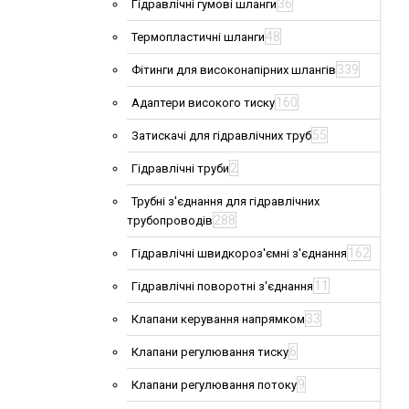
36
Гідравлічні гумові шланги
48
Термопластичні шланги
339
Фітинги для високонапірних шлангів
160
Адаптери високого тиску
55
Затискачі для гідравлічних труб
2
Гідравлічні труби
Трубні з'єднання для гідравлічних
288
трубопроводів
162
Гідравлічні швидкороз'ємні з'єднання
11
Гідравлічні поворотні з'єднання
33
Клапани керування напрямком
6
Клапани регулювання тиску
9
Клапани регулювання потоку