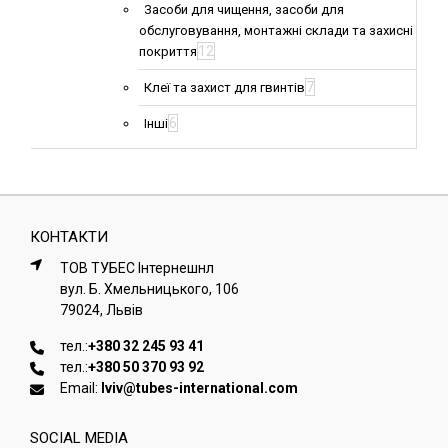
Засоби для чищення, засоби для
обслуговування, монтажні склади та захисні
12
покриття
7
Клеї та захист для гвинтів
6
Інші
КОНТАКТИ
ТОВ ТУБЕС Iнтернешнл
вул. Б. Хмельницького, 106
79024, Львiв
тел.:
+380 32 245 93 41
тел.:
+380 50 370 93 92
Email:
lviv@tubes-international.com
SOCIAL MEDIA