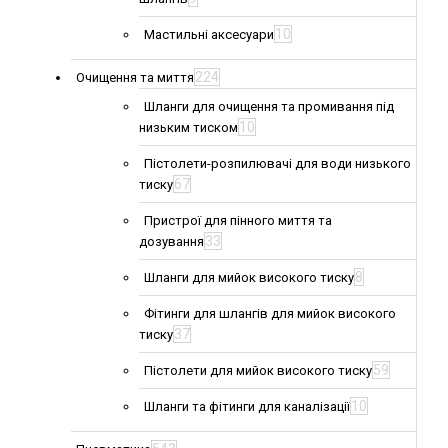
10
Мастильні аксесуари
224
Очищення та миття
Шланги для очищення та промивання під
10
низьким тиском
Пістолети-розпилювачі для води низького
67
тиску
Пристрої для пінного миття та
33
дозування
8
Шланги для мийок високого тиску
Фітинги для шлангів для мийок високого
37
тиску
59
Пістолети для мийок високого тиску
10
Шланги та фітинги для каналізації