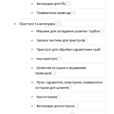
22
Аксесуари для FRL
38
Пневматичні приводи
262
Пристрої та аксесуари
45
Машини для складання шлангів і трубок
1
Запасні частини для пристроїв
7
Пристрої для обробки гідравлічних труб
10
Інші пристрої
Шлангові котушки з пружинним
18
приводом
Ручні, гідравлічні, електричні, пневматичні
2
котушки для шлангів
2
Інші котушки
12
Аксесуари для котушок