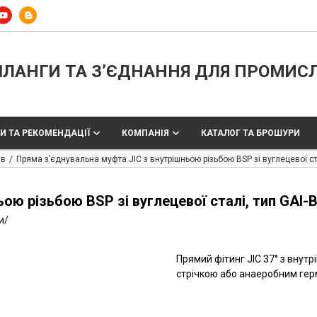
ЛАНГИ ТА З’ЄДНАННЯ ДЛЯ ПРОМИС
И ТА РЕКОМЕНДАЦІЇ
КОМПАНІЯ
КАТАЛОГ ТА БРОШУРИ
ів
Пряма з’єднувальна муфта JIC з внутрішньою різьбою BSP зі вуглецевої ста
ою різьбою BSP зі вуглецевої сталі, тип GAI-
и
/
Прямий фітинг JIC 37° з внут
стрічкою або анаеробним герм