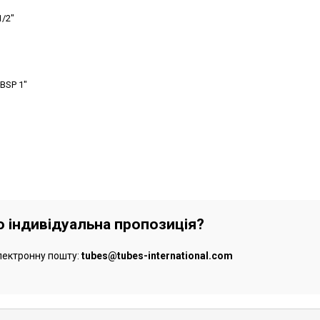
1/2"
BSP 1"
бо індивідуальна пропозиція?
лектронну пошту:
tubes@tubes-international.com