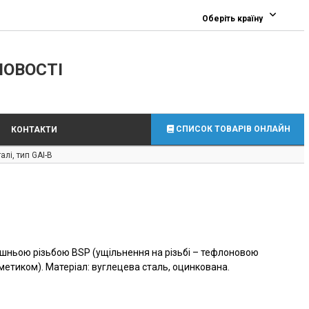
0
Оберіть країну
ЛОВОСТІ
СПИСОК ТОВАРІВ ОНЛАЙН
КОНТАКТИ
лі, тип GAI-B
B
рішньою різьбою BSP (ущільнення на різьбі – тефлоновою
етиком). Матеріал: вуглецева сталь, оцинкована.