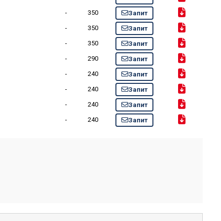
-
350
Запит
-
350
Запит
-
350
Запит
-
290
Запит
-
240
Запит
-
240
Запит
-
240
Запит
-
240
Запит