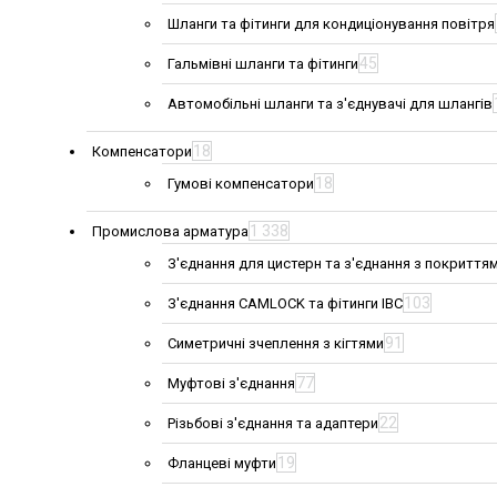
Шланги та фітинги для кондиціонування повітря
45
Гальмівні шланги та фітинги
Автомобільні шланги та з'єднувачі для шлангів
18
Компенсатори
18
Гумові компенсатори
1 338
Промислова арматура
З'єднання для цистерн та з'єднання з покриття
103
З'єднання CAMLOCK та фітинги IBC
91
Симетричні зчеплення з кігтями
77
Муфтові з'єднання
22
Різьбові з'єднання та адаптери
19
Фланцеві муфти