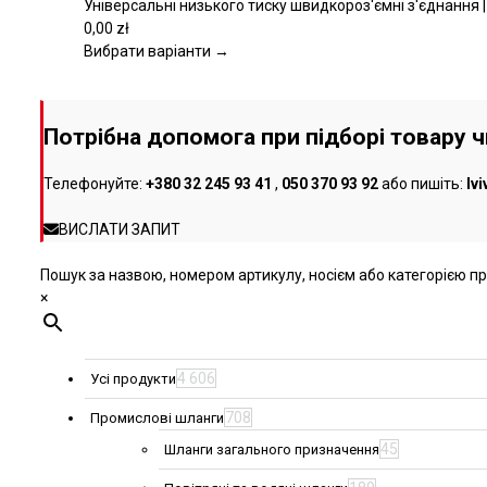
кілька
Універсальні низького тиску швидкороз'ємні з'єднання |
варіантів.
0,00
zł
Параметри
Вибрати варіанти →
можна
вибрати
на
Потрібна допомога при підборі товару 
сторінці
товару
Телефонуйте:
+380 32 245 93 41
,
050 370 93 92
або пишіть:
lv
ВИСЛАТИ ЗАПИТ
Пошук за назвою, номером артикулу, носієм або категорією про
×
4 606
Усі продукти
708
Промислові шланги
45
Шланги загального призначення