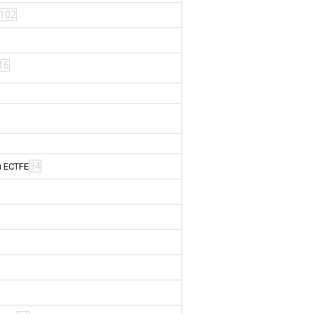
102
16
34
м ECTFE