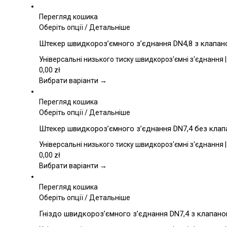
Перегляд кошика
Цей
Оберіть опції
/
Детальніше
товар
Штекер швидкороз’ємного з’єднання DN4,8 з клапаном
має
кілька
Універсальні низького тиску швидкороз'ємні з'єднання |
варіантів.
0,00
zł
Параметри
Вибрати варіанти →
можна
вибрати
Перегляд кошика
на
Цей
Оберіть опції
/
Детальніше
сторінці
товар
Штекер швидкороз’ємного з’єднання DN7,4 без клапан
товару
має
кілька
Універсальні низького тиску швидкороз'ємні з'єднання |
варіантів.
0,00
zł
Параметри
Вибрати варіанти →
можна
вибрати
Перегляд кошика
на
Цей
Оберіть опції
/
Детальніше
сторінці
товар
Гніздо швидкороз’ємного з’єднання DN7,4 з клапаном,
товару
має