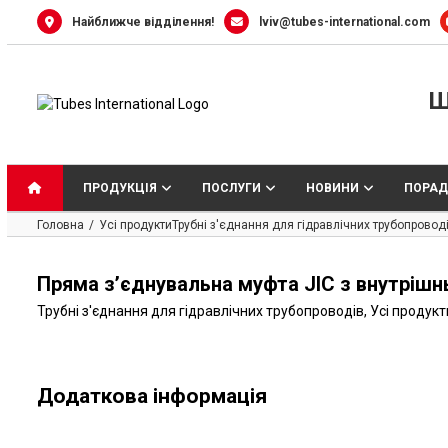
Skip
Найближче відділення!
lviv@tubes-international.com
to
content
Ш
ПРОДУКЦІЯ
ПОСЛУГИ
НОВИНИ
ПОРАД
Головна
Усі продукти
Трубні з'єднання для гідравлічних трубопровод
Пряма з’єднувальна муфта JIC з внутрішнь
Трубні з'єднання для гідравлічних трубопроводів
,
Усі продукт
Додаткова інформація