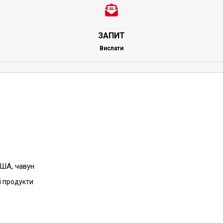
ЗАПИТ
Вислати
США, чавун
сі продукти