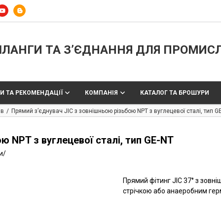
ЛАНГИ ТА З’ЄДНАННЯ ДЛЯ ПРОМИС
И ТА РЕКОМЕНДАЦІЇ
КОМПАНІЯ
КАТАЛОГ ТА БРОШУРИ
ів
Прямий з’єднувач JIC з зовнішньою різьбою NPT з вуглецевої сталі, тип G
ю NPT з вуглецевої сталі, тип GE-NT
и
/
Прямий фітинг JIC 37° з зовн
стрічкою або анаеробним герм