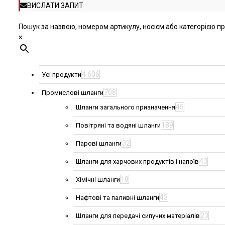
ВИСЛАТИ ЗАПИТ
Пошук за назвою, номером артикулу, носієм або категорією про
×
4 606
Усі продукти
708
Промислові шланги
45
Шланги загального призначення
189
Повітряні та водяні шланги
32
Парові шланги
43
Шланги для харчових продуктів і напоїв
18
Хімічні шланги
43
Нафтові та паливні шланги
23
Шланги для передачі сипучих матеріалів