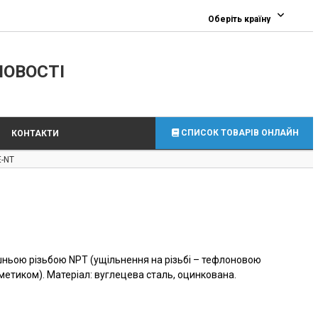
0
Оберіть країну
ЛОВОСТІ
СПИСОК ТОВАРІВ ОНЛАЙН
КОНТАКТИ
E-NT
ішньою різьбою NPT (ущільнення на різьбі – тефлоновою
етиком). Матеріал: вуглецева сталь, оцинкована.