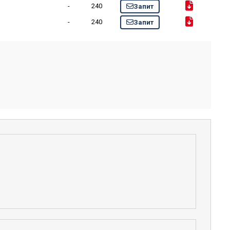
-
240
Запит
-
240
Запит