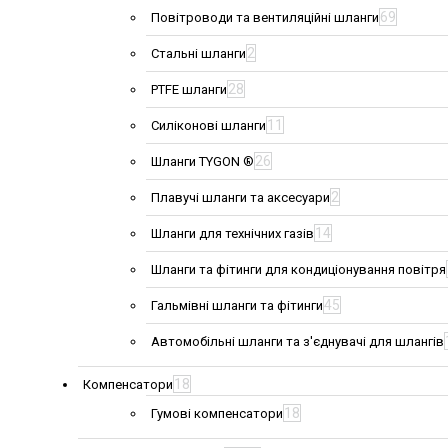
69
Повітроводи та вентиляційні шланги
2
Стальні шланги
28
PTFE шланги
11
Силіконові шланги
26
Шланги TYGON ®
2
Плавучі шланги та аксесуари
14
Шланги для технічних газів
Шланги та фітинги для кондиціонування повітря
45
Гальмівні шланги та фітинги
Автомобільні шланги та з'єднувачі для шлангів
18
Компенсатори
18
Гумові компенсатори