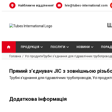
Skip
Найближче відділення!
lviv@tubes-international.com
to
content
Ш
ПРОДУКЦІЯ
ПОСЛУГИ
НОВИНИ
ПОРАД
Головна
Усі продукти
Трубні з'єднання для гідравлічних трубопровод
Прямий з’єднувач JIC з зовнішньою різьбо
Трубні з'єднання для гідравлічних трубопроводів
,
Усі продукт
Додаткова інформація