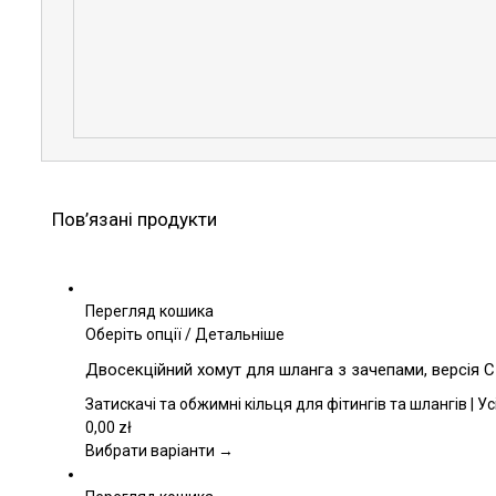
Пов’язані продукти
Перегляд кошика
Цей
Оберіть опції
/
Детальніше
товар
Двосекційний хомут для шланга з зачепами, версія 
має
кілька
Затискачі та обжимні кільця для фітингів та шлангів | У
варіантів.
0,00
zł
Параметри
Вибрати варіанти →
можна
вибрати