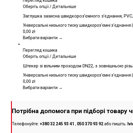
Перегляд кошика
на
Цей
Оберіть опції
/
Детальніше
сторінці
товар
Заглушка захисна швидкороз’ємного з’єднання, PVC, 
товару
має
кілька
Універсальні низького тиску швидкороз'ємні з'єднання |
варіантів.
0,00
zł
Параметри
Вибрати варіанти →
можна
вибрати
Перегляд кошика
на
Цей
Оберіть опції
/
Детальніше
сторінці
товар
Штекер зі вільним проходом DN22, з зовнішньою різь
товару
має
кілька
Універсальні низького тиску швидкороз'ємні з'єднання |
варіантів.
0,00
zł
Параметри
Вибрати варіанти →
можна
вибрати
на
Потрібна допомога при підборі товару 
сторінці
товару
Телефонуйте:
+380 32 245 93 41
,
050 370 93 92
або пишіть:
lv