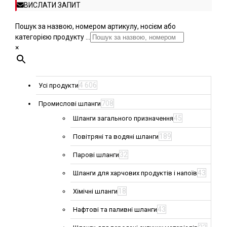
ВИСЛАТИ ЗАПИТ
Пошук за назвою, номером артикулу, носієм або
категорією продукту ...
×
4 606
Усі продукти
708
Промислові шланги
45
Шланги загального призначення
189
Повітряні та водяні шланги
32
Парові шланги
43
Шланги для харчових продуктів і напоїв
18
Хімічні шланги
43
Нафтові та паливні шланги