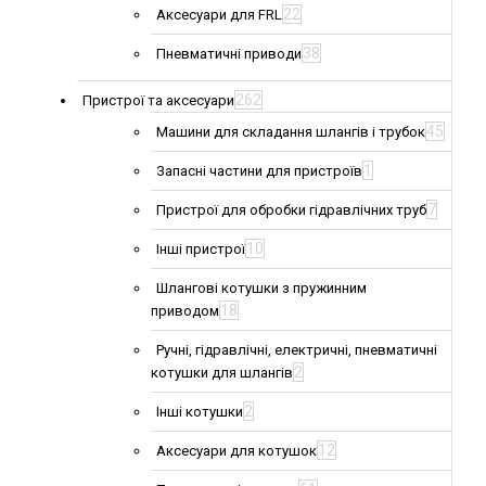
22
Аксесуари для FRL
38
Пневматичні приводи
262
Пристрої та аксесуари
45
Машини для складання шлангів і трубок
1
Запасні частини для пристроїв
7
Пристрої для обробки гідравлічних труб
10
Інші пристрої
Шлангові котушки з пружинним
18
приводом
Ручні, гідравлічні, електричні, пневматичні
2
котушки для шлангів
2
Інші котушки
12
Аксесуари для котушок