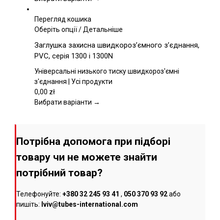
на
сторінці
Перегляд кошика
товару
Цей
Оберіть опції
/
Детальніше
товар
Заглушка захисна швидкороз’ємного з’єднання,
має
PVC, серія 1300 і 1300N
кілька
варіантів.
Універсальні низького тиску швидкороз'ємні
Параметри
з'єднання | Усі продукти
можна
0,00
zł
вибрати
Вибрати варіанти →
на
сторінці
товару
Потрібна допомога при підборі
товару чи не можете знайти
потрібний товар?
Телефонуйте:
+380 32 245 93 41
,
050 370 93 92
або
пишіть:
lviv@tubes-international.com