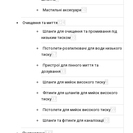
10
Мастильні аксесуари
224
Очищення та миття
Шланги для очищення та промивання під
10
низьким тиском
Пістолети-розпилювачі для води низького
67
тиску
Пристрої для пінного миття та
33
дозування
8
Шланги для мийок високого тиску
Фітинги для шлангів для мийок високого
37
тиску
59
Пістолети для мийок високого тиску
10
Шланги та фітинги для каналізації