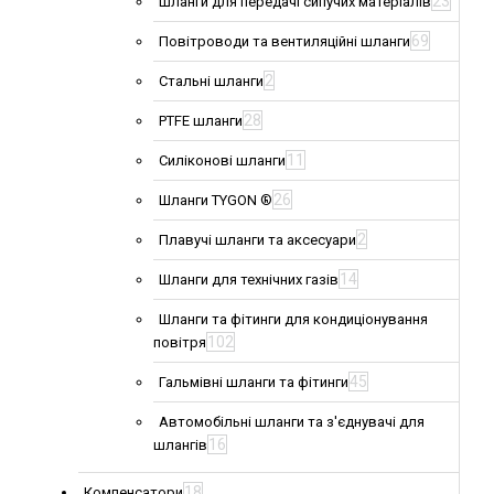
23
Шланги для передачі сипучих матеріалів
69
Повітроводи та вентиляційні шланги
2
Стальні шланги
28
PTFE шланги
11
Силіконові шланги
26
Шланги TYGON ®
2
Плавучі шланги та аксесуари
14
Шланги для технічних газів
Шланги та фітинги для кондиціонування
102
повітря
45
Гальмівні шланги та фітинги
Автомобільні шланги та з'єднувачі для
16
шлангів
18
Компенсатори