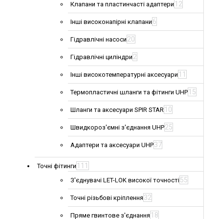
12
Клапани та пластинчасті адаптери
6
Інші високонапірні клапани
20
Гідравлічні насоси
2
Гідравлічні циліндри
11
Інші високотемпературні аксесуари
15
Термопластичні шланги та фітинги UHP
10
Шланги та аксесуари SPIR STAR
25
Швидкороз'ємні з'єднання UHP
37
Адаптери та аксесуари UHP
111
Точні фітинги
55
З'єднувачі LET-LOK високої точності
32
Точні різьбові кріплення
18
Пряме гвинтове з'єднання