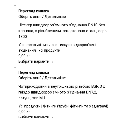
Перегляд кошика
Цей
Оберіть опції
/
Детальніше
товар
Штекер швидкороз’ємного з’єднання DN10 без
має
клапана, з різьбленням, загартована сталь, серія
кілька
1800
варіантів.
Параметри
Універсальні низького тиску швидкороз'ємні
можна
з'єднання | Усі продукти
вибрати
0,00
zł
на
Вибрати варіанти →
сторінці
товару
Перегляд кошика
Цей
Оберіть опції
/
Детальніше
товар
Чотириходовий з внутрішньою різьбою BSP, 3 x
має
гніздо швидкороз’ємного з’єднання DN7,2,
кілька
латунь, тип MU
варіантів.
Параметри
Усі продукти | Фітинги (трубні фітинги та з'єднувачі)
можна
0,00
zł
вибрати
Вибрати варіанти →