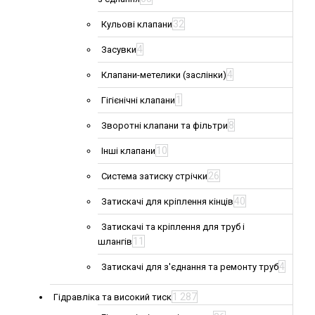
32
Кульові клапани
4
Засувки
4
Клапани-метелики (заслінки)
1
Гігієнічні клапани
8
Зворотні клапани та фільтри
10
Інші клапани
26
Система затиску стрічки
40
Затискачі для кріплення кінців
Затискачі та кріплення для труб і
11
шлангів
4
Затискачі для з'єднання та ремонту труб
1 287
Гідравліка та високий тиск