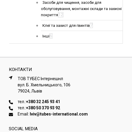
Засоби для чищення, засоби для
обслуговування, монтажні склади та захисні
12
покриття
7
Клеї та захист для гвинтів
6
Інші
КОНТАКТИ
ТОВ ТУБЕС Iнтернешнл
вул. Б. Хмельницького, 106
79024, Львiв
тел.:
+380 32 245 93 41
тел.:
+380 50 370 93 92
Email:
lviv@tubes-international.com
SOCIAL MEDIA