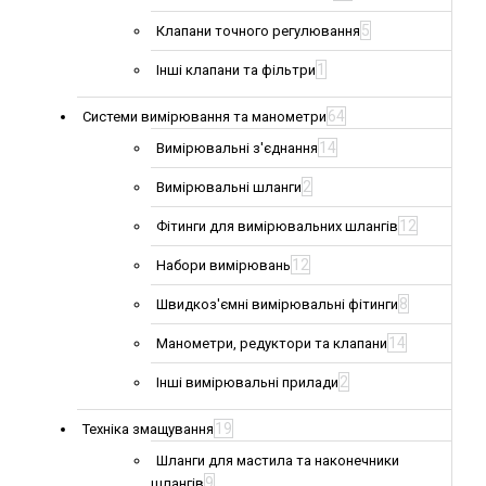
5
Клапани точного регулювання
1
Інші клапани та фільтри
64
Системи вимірювання та манометри
14
Вимірювальні з'єднання
2
Вимірювальні шланги
12
Фітинги для вимірювальних шлангів
12
Набори вимірювань
8
Швидкоз'ємні вимірювальні фітинги
14
Манометри, редуктори та клапани
2
Інші вимірювальні прилади
19
Техніка змащування
Шланги для мастила та наконечники
9
шлангів