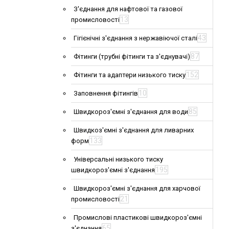
З'єднання для нафтової та газової
13
промисловості
43
Гігієнічні з'єднання з нержавіючої сталі
87
Фітинги (трубні фітинги та з'єднувачі)
152
Фітинги та адаптери низького тиску
10
Заповнення фітингів
85
Швидкороз'ємні з'єднання для води
Швидкоз'ємні з'єднання для ливарних
133
форм
Універсальні низького тиску
195
швидкороз'ємні з'єднання
Швидкороз'ємні з'єднання для харчової
21
промисловості
Промислові пластикові швидкороз'ємні
65
з'єднання