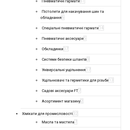
61
Пневматичні гармати
Пістолети для накачування шин та
6
обладнання
14
Спеціальні пневматичні гармати
5
Пневматичні аксесуари
37
Обкладинки
3
Системи безпеки шлангів
17
Універсальні ущільнення
13
Ущільнювачі та герметики для різьби
7
Садові аксесуари FT
2
Асортимент магазину
32
Хімікати для промисловості
7
Масла та мастила