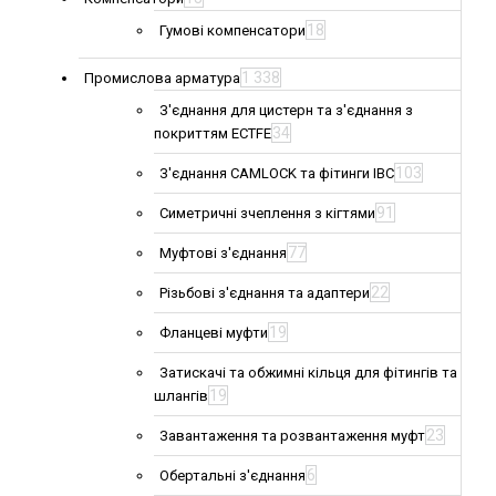
18
Гумові компенсатори
1 338
Промислова арматура
З'єднання для цистерн та з'єднання з
34
покриттям ECTFE
103
З'єднання CAMLOCK та фітинги IBC
91
Симетричні зчеплення з кігтями
77
Муфтові з'єднання
22
Різьбові з'єднання та адаптери
19
Фланцеві муфти
Затискачі та обжимні кільця для фітингів та
19
шлангів
23
Завантаження та розвантаження муфт
6
Обертальні з'єднання