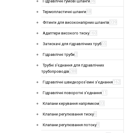
36
Гідравлічні гумові шланги
48
Термопластичні шланги
339
Фітинги для високонапірних шлангів
160
Адаптери високого тиску
55
Затискачі для гідравлічних труб
2
Гідравлічні труби
Трубні з'єднання для гідравлічних
288
трубопроводів
162
Гідравлічні швидкороз'ємні з'єднання
11
Гідравлічні поворотні з'єднання
33
Клапани керування напрямком
6
Клапани регулювання тиску
9
Клапани регулювання потоку