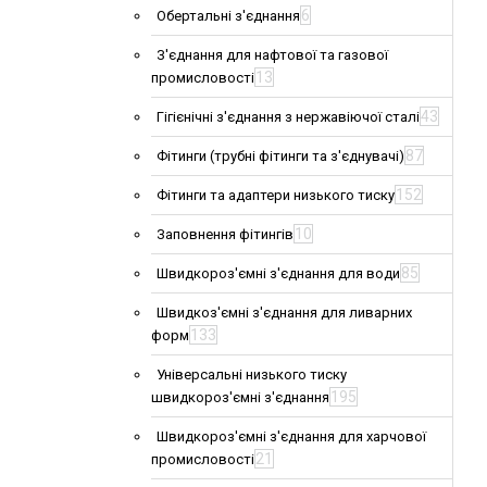
6
Обертальні з'єднання
З'єднання для нафтової та газової
13
промисловості
43
Гігієнічні з'єднання з нержавіючої сталі
87
Фітинги (трубні фітинги та з'єднувачі)
152
Фітинги та адаптери низького тиску
10
Заповнення фітингів
85
Швидкороз'ємні з'єднання для води
Швидкоз'ємні з'єднання для ливарних
133
форм
Універсальні низького тиску
195
швидкороз'ємні з'єднання
Швидкороз'ємні з'єднання для харчової
21
промисловості