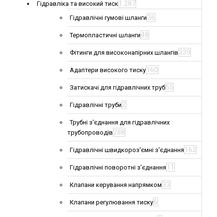
1 287
Гідравліка та високий тиск
36
Гідравлічні гумові шланги
48
Термопластичні шланги
339
Фітинги для високонапірних шлангів
160
Адаптери високого тиску
55
Затискачі для гідравлічних труб
2
Гідравлічні труби
Трубні з'єднання для гідравлічних
288
трубопроводів
162
Гідравлічні швидкороз'ємні з'єднання
11
Гідравлічні поворотні з'єднання
33
Клапани керування напрямком
6
Клапани регулювання тиску