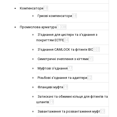
18
Компенсатори
18
Гумові компенсатори
1 338
Промислова арматура
З'єднання для цистерн та з'єднання з
34
покриттям ECTFE
103
З'єднання CAMLOCK та фітинги IBC
91
Симетричні зчеплення з кігтями
77
Муфтові з'єднання
22
Різьбові з'єднання та адаптери
19
Фланцеві муфти
Затискачі та обжимні кільця для фітингів та
19
шлангів
23
Завантаження та розвантаження муфт