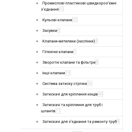
Промислові пластикові швидкороз'ємні
65
з'єднання
32
Кульові клапани
4
Засувки
4
Клапани-метелики (заслінки)
1
Гігієнічні клапани
8
Зворотні клапани та фільтри
10
Інші клапани
26
Система затиску стрічки
40
Затискачі для кріплення кінців
Затискачі та кріплення для труб і
11
шлангів
4
Затискачі для з'єднання та ремонту труб