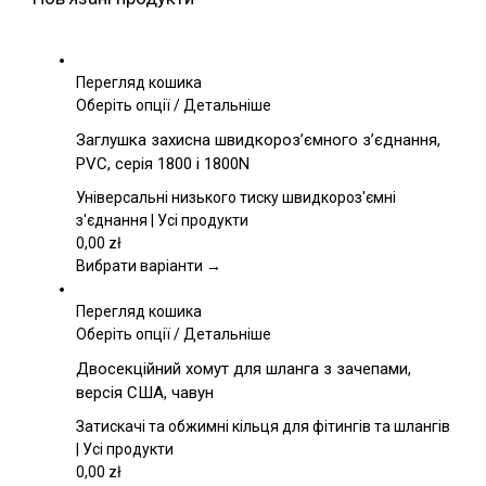
Перегляд кошика
Цей
Оберіть опції
/
Детальніше
товар
Заглушка захисна швидкороз’ємного з’єднання,
має
PVC, серія 1800 і 1800N
кілька
варіантів.
Універсальні низького тиску швидкороз'ємні
Параметри
з'єднання | Усі продукти
можна
0,00
zł
вибрати
Вибрати варіанти →
на
сторінці
Перегляд кошика
товару
Цей
Оберіть опції
/
Детальніше
товар
Двосекційний хомут для шланга з зачепами,
має
версія США, чавун
кілька
варіантів.
Затискачі та обжимні кільця для фітингів та шлангів
Параметри
| Усі продукти
можна
0,00
zł