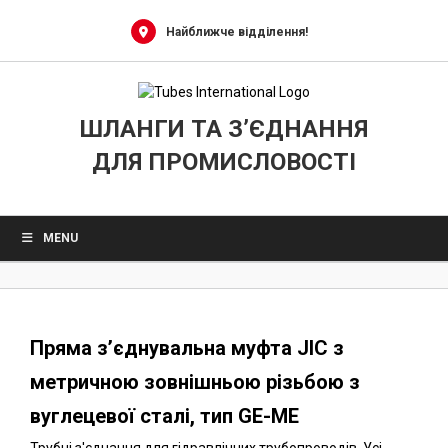
0
Skip
to
Найближче відділення!
content
ШЛАНГИ ТА З’ЄДНАННЯ
ДЛЯ ПРОМИСЛОВОСТІ
MENU
Пряма з’єднувальна муфта JIC з
метричною зовнішньою різьбою з
вуглецевої сталі, тип GE-ME