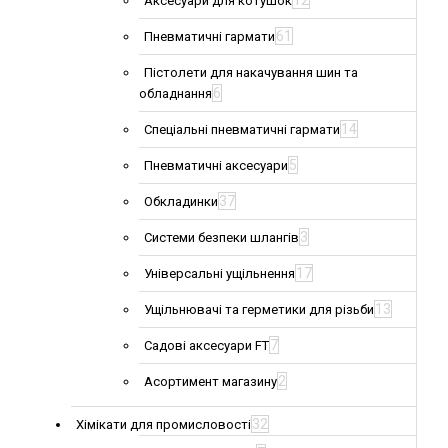
12
Аксесуари для котушок
61
Пневматичні гармати
Пістолети для накачування шин та
6
обладнання
14
Спеціальні пневматичні гармати
5
Пневматичні аксесуари
37
Обкладинки
3
Системи безпеки шлангів
17
Універсальні ущільнення
13
Ущільнювачі та герметики для різьби
7
Садові аксесуари FT
2
Асортимент магазину
32
Хімікати для промисловості