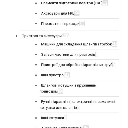
88
Елементи підготовки повітря (FRL)
22
Аксесуари для FRL
38
Пневматичні приводи
262
Пристрої та аксесуари
45
Машини для складання шлангів і трубок
1
Запасні частини для пристроїв
7
Пристрої для обробки гідравлічних труб
10
Інші пристрої
Шлангові котушки з пружинним
18
приводом
Ручні, гідравлічні, електричні, пневматичні
2
котушки для шлангів
2
Інші котушки