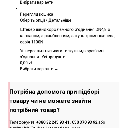
вибрати
Вибрати варіанти →
на
сторінці
Перегляд кошика
товару
Цей
Оберіть опції
/
Детальніше
товар
Штекер швидкороз’ємного з’єднання DN4,8 з
має
клапаном, з різьбленням, латунь хромонікелева,
кілька
серія 1100N
варіантів.
Параметри
Універсальні низького тиску швидкороз'ємні
можна
з'єднання | Усі продукти
вибрати
0,00
zł
на
Вибрати варіанти →
сторінці
товару
Потрібна допомога при підборі
товару чи не можете знайти
потрібний товар?
Телефонуйте:
+380 32 245 93 41
,
050 370 93 92
або