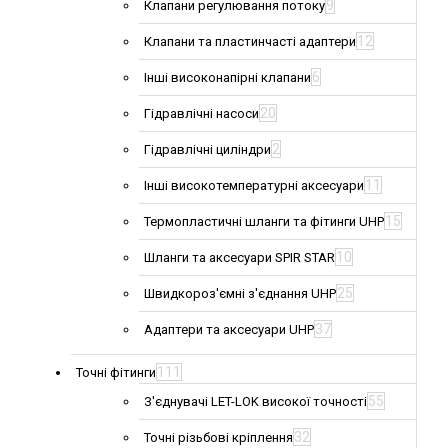
9
Клапани регулювання потоку
12
Клапани та пластинчасті адаптери
6
Інші високонапірні клапани
20
Гідравлічні насоси
2
Гідравлічні циліндри
11
Інші високотемпературні аксесуари
15
Термопластичні шланги та фітинги UHP
10
Шланги та аксесуари SPIR STAR
25
Швидкороз'ємні з'єднання UHP
37
Адаптери та аксесуари UHP
111
Точні фітинги
55
З'єднувачі LET-LOK високої точності
32
Точні різьбові кріплення