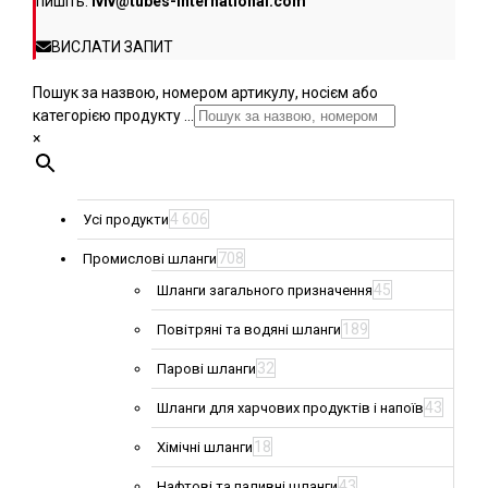
пишіть:
lviv@tubes-international.com
ВИСЛАТИ ЗАПИТ
Пошук за назвою, номером артикулу, носієм або
категорією продукту ...
×
4 606
Усі продукти
708
Промислові шланги
45
Шланги загального призначення
189
Повітряні та водяні шланги
32
Парові шланги
43
Шланги для харчових продуктів і напоїв
18
Хімічні шланги
43
Нафтові та паливні шланги