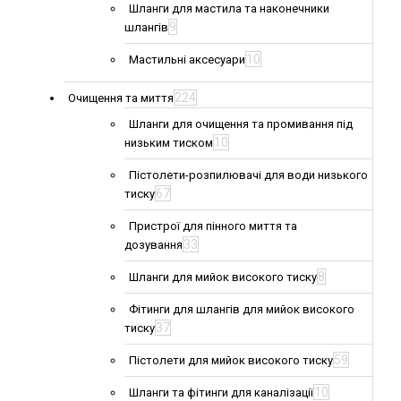
Шланги для мастила та наконечники
9
шлангів
10
Мастильні аксесуари
224
Очищення та миття
Шланги для очищення та промивання під
10
низьким тиском
Пістолети-розпилювачі для води низького
67
тиску
Пристрої для пінного миття та
33
дозування
8
Шланги для мийок високого тиску
Фітинги для шлангів для мийок високого
37
тиску
59
Пістолети для мийок високого тиску
10
Шланги та фітинги для каналізації