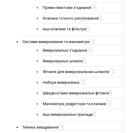
18
Пряме гвинтове з'єднання
5
Клапани точного регулювання
1
Інші клапани та фільтри
64
Системи вимірювання та манометри
14
Вимірювальні з'єднання
2
Вимірювальні шланги
12
Фітинги для вимірювальних шлангів
12
Набори вимірювань
8
Швидкоз'ємні вимірювальні фітинги
14
Манометри, редуктори та клапани
2
Інші вимірювальні прилади
19
Техніка змащування