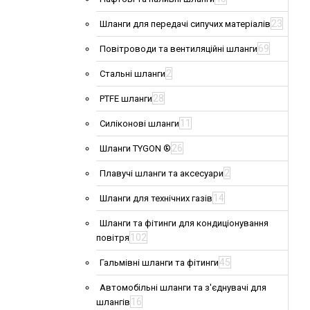
23
Шланги для передачі сипучих матеріалів
69
Повітроводи та вентиляційні шланги
2
Стальні шланги
28
PTFE шланги
11
Силіконові шланги
26
Шланги TYGON ®
2
Плавучі шланги та аксесуари
14
Шланги для технічних газів
Шланги та фітинги для кондиціонування
102
повітря
45
Гальмівні шланги та фітинги
Автомобільні шланги та з'єднувачі для
16
шлангів