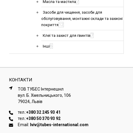
7
Масла та мастила
Засоби для чищення, засоби для
обслуговування, монтажні склади та захисні
12
покриття
7
Клеї та захист для гвинтів
6
Інші
КОНТАКТИ
ТОВ ТУБЕС Iнтернешнл
вул. Б. Хмельницького, 106
79024, Львiв
тел.:
+380 32 245 93 41
тел.:
+380 50 370 93 92
Email:
lviv@tubes-international.com