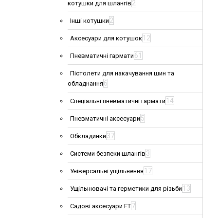
2
котушки для шлангів
2
Інші котушки
12
Аксесуари для котушок
61
Пневматичні гармати
Пістолети для накачування шин та
6
обладнання
14
Спеціальні пневматичні гармати
5
Пневматичні аксесуари
37
Обкладинки
3
Системи безпеки шлангів
17
Універсальні ущільнення
13
Ущільнювачі та герметики для різьби
7
Садові аксесуари FT