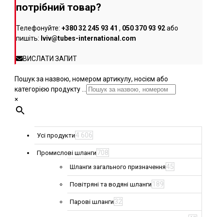
потрібний товар?
Телефонуйте:
+380 32 245 93 41
,
050 370 93 92
або
пишіть:
lviv@tubes-international.com
ВИСЛАТИ ЗАПИТ
Пошук за назвою, номером артикулу, носієм або
категорією продукту ...
×
4 606
Усі продукти
708
Промислові шланги
45
Шланги загального призначення
189
Повітряні та водяні шланги
32
Парові шланги