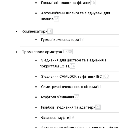
45
Гальмівні шланги та фітинги
Автомобільні шланги та з'єднувачі для
16
шлангів
18
Компенсатори
18
Гумові компенсатори
1 338
Промислова арматура
З'єднання для цистерн та з'єднання з
34
покриттям ECTFE
103
З'єднання CAMLOCK та фітинги IBC
91
Симетричні зчеплення з кігтями
77
Муфтові з'єднання
22
Різьбові з'єднання та адаптери
19
Фланцеві муфти
Затискачі та обжимні кільця для фітингів та