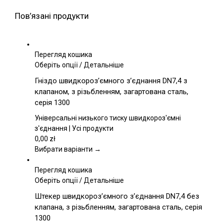
Пов’язані продукти
Перегляд кошика
Цей
Оберіть опції
/
Детальніше
товар
Гніздо швидкороз’ємного з’єднання DN7,4 з
має
клапаном, з різьбленням, загартована сталь,
кілька
серія 1300
варіантів.
Параметри
Універсальні низького тиску швидкороз'ємні
можна
з'єднання | Усі продукти
вибрати
0,00
zł
на
Вибрати варіанти →
сторінці
товару
Перегляд кошика
Цей
Оберіть опції
/
Детальніше
товар
Штекер швидкороз’ємного з’єднання DN7,4 без
має
клапана, з різьбленням, загартована сталь, серія
кілька
1300
варіантів.