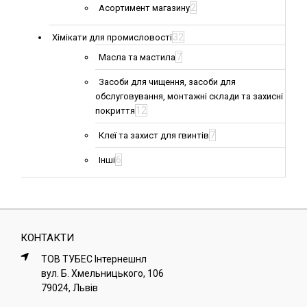
2
Асортимент магазину
32
Хімікати для промисловості
7
Масла та мастила
Засоби для чищення, засоби для
обслуговування, монтажні склади та захисні
12
покриття
7
Клеї та захист для гвинтів
6
Інші
КОНТАКТИ
ТОВ ТУБЕС Iнтернешнл
вул. Б. Хмельницького, 106
79024, Львiв