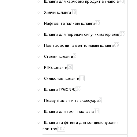
43
Шланги для харчових продуктів і напоїв
18
Хімічні шланги
43
Нафтові та паливні шланги
23
Шланги для передачі сипучих матеріалів
69
Повітроводи та вентиляційні шланги
2
Стальні шланги
28
PTFE шланги
11
Силіконові шланги
26
Шланги TYGON ®
2
Плавучі шланги та аксесуари
14
Шланги для технічних газів
Шланги та фітинги для кондиціонування
102
повітря