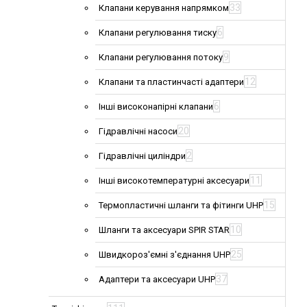
33
Клапани керування напрямком
6
Клапани регулювання тиску
9
Клапани регулювання потоку
12
Клапани та пластинчасті адаптери
6
Інші високонапірні клапани
20
Гідравлічні насоси
2
Гідравлічні циліндри
11
Інші високотемпературні аксесуари
15
Термопластичні шланги та фітинги UHP
10
Шланги та аксесуари SPIR STAR
25
Швидкороз'ємні з'єднання UHP
37
Адаптери та аксесуари UHP