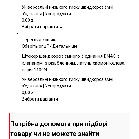
Параметри
Універсальні низького тиску швидкороз'ємні
можна
з'єднання | Усі продукти
вибрати
0,00
zł
на
Вибрати варіанти →
сторінці
товару
Перегляд кошика
Цей
Оберіть опції
/
Детальніше
товар
Штекер швидкороз’ємного з’єднання DN4,8 з
має
клапаном, з різьбленням, латунь хромонікелева,
кілька
серія 1100N
варіантів.
Параметри
Універсальні низького тиску швидкороз'ємні
можна
з'єднання | Усі продукти
вибрати
0,00
zł
на
Вибрати варіанти →
сторінці
товару
Потрібна допомога при підборі
товару чи не можете знайти