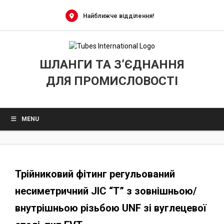
0
Skip
to
Найближче відділення!
content
ШЛАНГИ ТА З’ЄДНАННЯ
ДЛЯ ПРОМИСЛОВОСТІ
MENU
Трійниковий фітинг регульований
несиметричний JIC “T” з зовнішньою/
внутрішньою різьбою UNF зі вуглецевої