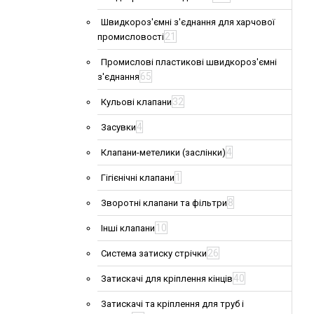
Швидкороз'ємні з'єднання для харчової
21
промисловості
Промислові пластикові швидкороз'ємні
65
з'єднання
32
Кульові клапани
4
Засувки
4
Клапани-метелики (заслінки)
1
Гігієнічні клапани
8
Зворотні клапани та фільтри
10
Інші клапани
26
Система затиску стрічки
40
Затискачі для кріплення кінців
Затискачі та кріплення для труб і