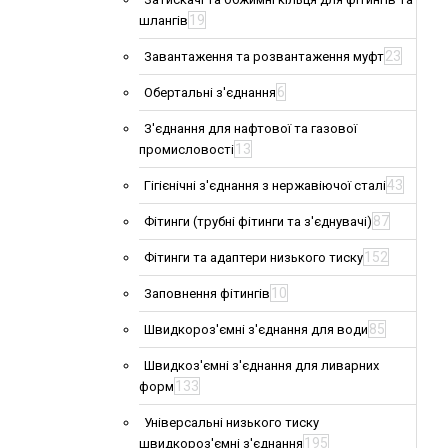
19
шлангів
23
Завантаження та розвантаження муфт
6
Обертальні з'єднання
З'єднання для нафтової та газової
13
промисловості
43
Гігієнічні з'єднання з нержавіючої сталі
87
Фітинги (трубні фітинги та з'єднувачі)
152
Фітинги та адаптери низького тиску
10
Заповнення фітингів
85
Швидкороз'ємні з'єднання для води
Швидкоз'ємні з'єднання для ливарних
133
форм
Універсальні низького тиску
195
швидкороз'ємні з'єднання