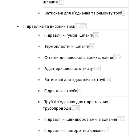
11
шлангів
4
Затискачі для з'єднання та ремонту труб
1 287
Гідравліка та високий тиск
36
Гідравлічні гумові шланги
48
Термопластичні шланги
339
Фітинги для високонапірних шлангів
160
Адаптери високого тиску
55
Затискачі для гідравлічних труб
2
Гідравлічні труби
Трубні з'єднання для гідравлічних
288
трубопроводів
162
Гідравлічні швидкороз'ємні з'єднання
11
Гідравлічні поворотні з'єднання