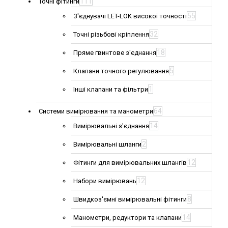
111
Точні фітинги
55
З'єднувачі LET-LOK високої точності
32
Точні різьбові кріплення
18
Пряме гвинтове з'єднання
5
Клапани точного регулювання
1
Інші клапани та фільтри
64
Системи вимірювання та манометри
14
Вимірювальні з'єднання
2
Вимірювальні шланги
12
Фітинги для вимірювальних шлангів
12
Набори вимірювань
8
Швидкоз'ємні вимірювальні фітинги
14
Манометри, редуктори та клапани