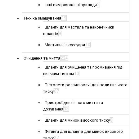
2
Інші вимірювальні прилади
19
Техніка змащування
Шланги для мастила та наконечники
9
шлангів
10
Мастильні аксесуари
224
Очищення та миття
Шланги для очищення та промивання під
10
низьким тиском
Пістолети-розпилювачі для води низького
67
тиску
Пристрої для пінного миття та
33
дозування
8
Шланги для мийок високого тиску
Фітинги для шлангів для мийок високого
37
тиску