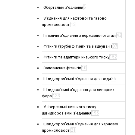
6
Обертальні з'єднання
З'єднання для нафтової та газової
13
промисловості
43
Гігієнічні з'єднання з нержавіючої сталі
87
Фітинги (трубні фітинги та з'єднувачі)
152
Фітинги та адаптери низького тиску
10
Заповнення фітингів
85
Швидкороз'ємні з'єднання для води
Швидкоз'ємні з'єднання для ливарних
133
форм
Універсальні низького тиску
195
швидкороз'ємні з'єднання
Швидкороз'ємні з'єднання для харчової
21
промисловості