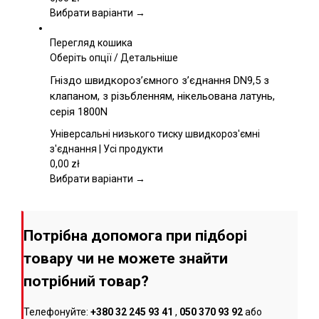
на
Вибрати варіанти →
сторінці
товару
Перегляд кошика
Цей
Оберіть опції
/
Детальніше
товар
Гніздо швидкороз’ємного з’єднання DN9,5 з
має
клапаном, з різьбленням, нікельована латунь,
кілька
серія 1800N
варіантів.
Параметри
Універсальні низького тиску швидкороз'ємні
можна
з'єднання | Усі продукти
вибрати
0,00
zł
на
Вибрати варіанти →
сторінці
товару
Потрібна допомога при підборі
товару чи не можете знайти
потрібний товар?
Телефонуйте:
+380 32 245 93 41
,
050 370 93 92
або