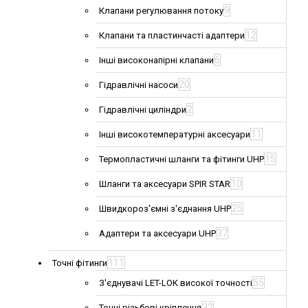
9
Клапани регулювання потоку
12
Клапани та пластинчасті адаптери
6
Інші високонапірні клапани
20
Гідравлічні насоси
2
Гідравлічні циліндри
11
Інші високотемпературні аксесуари
15
Термопластичні шланги та фітинги UHP
10
Шланги та аксесуари SPIR STAR
25
Швидкороз'ємні з'єднання UHP
37
Адаптери та аксесуари UHP
111
Точні фітинги
55
З'єднувачі LET-LOK високої точності
32
Точні різьбові кріплення