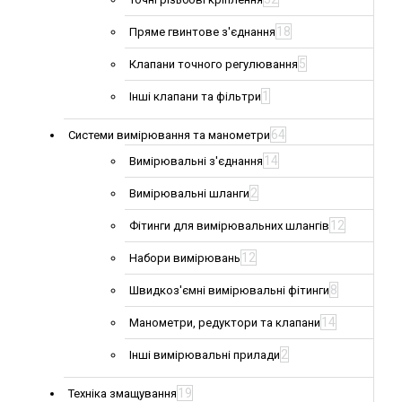
18
Пряме гвинтове з'єднання
5
Клапани точного регулювання
1
Інші клапани та фільтри
64
Системи вимірювання та манометри
14
Вимірювальні з'єднання
2
Вимірювальні шланги
12
Фітинги для вимірювальних шлангів
12
Набори вимірювань
8
Швидкоз'ємні вимірювальні фітинги
14
Манометри, редуктори та клапани
2
Інші вимірювальні прилади
19
Техніка змащування