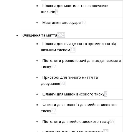
Шланги для мастила та наконечники
9
шлангів
10
Мастильні аксесуари
224
Очищення та миття
Шланги для очищення та промивання під
10
низьким тиском
Пістолети-розпилювачі для води низького
67
тиску
Пристрої для пінного миття та
33
дозування
8
Шланги для мийок високого тиску
Фітинги для шлангів для мийок високого
37
тиску
59
Пістолети для мийок високого тиску