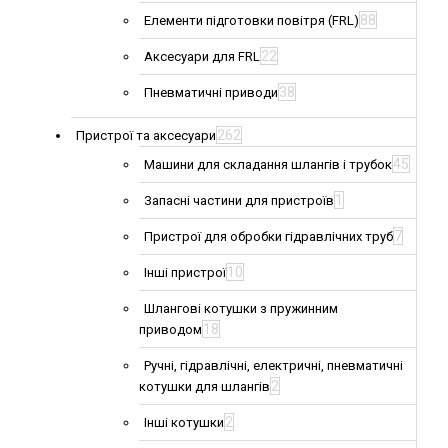
88
Елементи підготовки повітря (FRL)
22
Аксесуари для FRL
38
Пневматичні приводи
262
Пристрої та аксесуари
45
Машини для складання шлангів і трубок
1
Запасні частини для пристроїв
7
Пристрої для обробки гідравлічних труб
10
Інші пристрої
Шлангові котушки з пружинним
18
приводом
Ручні, гідравлічні, електричні, пневматичні
2
котушки для шлангів
2
Інші котушки