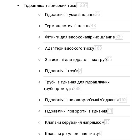
1 287
Гідравліка та високий тиск
36
Гідравлічні гумові шланги
48
Термопластичні шланги
339
Фітинги для високонапірних шлангів
160
Адаптери високого тиску
55
Затискачі для гідравлічних труб
2
Гідравлічні труби
Трубні з'єднання для гідравлічних
288
трубопроводів
162
Гідравлічні швидкороз'ємні з'єднання
11
Гідравлічні поворотні з'єднання
33
Клапани керування напрямком
6
Клапани регулювання тиску