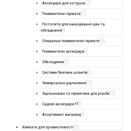
12
Аксесуари для котушок
61
Пневматичні гармати
Пістолети для накачування шин та
6
обладнання
14
Спеціальні пневматичні гармати
5
Пневматичні аксесуари
37
Обкладинки
3
Системи безпеки шлангів
17
Універсальні ущільнення
13
Ущільнювачі та герметики для різьби
7
Садові аксесуари FT
2
Асортимент магазину
32
Хімікати для промисловості