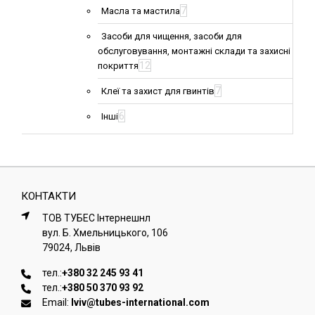
7
Масла та мастила
Засоби для чищення, засоби для
обслуговування, монтажні склади та захисні
12
покриття
7
Клеї та захист для гвинтів
6
Інші
КОНТАКТИ
ТОВ ТУБЕС Iнтернешнл
вул. Б. Хмельницького, 106
79024, Львiв
тел.:
+380 32 245 93 41
тел.:
+380 50 370 93 92
Email:
lviv@tubes-international.com