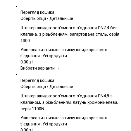
Перегляд кошика
Цей
Оберіть опції
/
Детальніше
товар
Штекер швидкороз’ємного з’єднання DN7,4 без
має
клапана, з різьбленням, загартована сталь, серія
кілька
1300
варіантів.
Параметри
Універсальні низького тиску швидкороз'ємні
можна
з'єднання | Усі продукти
вибрати
0,00
zł
на
Вибрати варіанти →
сторінці
товару
Перегляд кошика
Цей
Оберіть опції
/
Детальніше
товар
Штекер швидкороз’ємного з’єднання DN4,8 з
має
клапаном, з різьбленням, латунь хромонікелева,
кілька
серія 1100N
варіантів.
Параметри
Універсальні низького тиску швидкороз'ємні
можна
з'єднання | Усі продукти
вибрати
0,00
zł