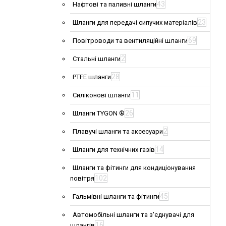
43
Нафтові та паливні шланги
23
Шланги для передачі сипучих матеріалів
69
Повітроводи та вентиляційні шланги
2
Стальні шланги
28
PTFE шланги
11
Силіконові шланги
26
Шланги TYGON ®
2
Плавучі шланги та аксесуари
14
Шланги для технічних газів
Шланги та фітинги для кондиціонування
102
повітря
45
Гальмівні шланги та фітинги
Автомобільні шланги та з'єднувачі для
16
шлангів