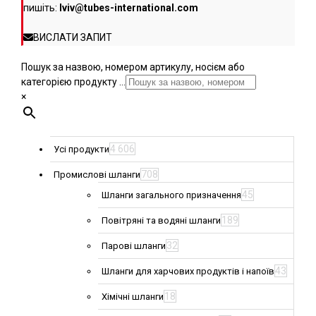
пишіть:
lviv@tubes-international.com
ВИСЛАТИ ЗАПИТ
Пошук за назвою, номером артикулу, носієм або
категорією продукту ...
×
4 606
Усі продукти
708
Промислові шланги
45
Шланги загального призначення
189
Повітряні та водяні шланги
32
Парові шланги
43
Шланги для харчових продуктів і напоїв
18
Хімічні шланги