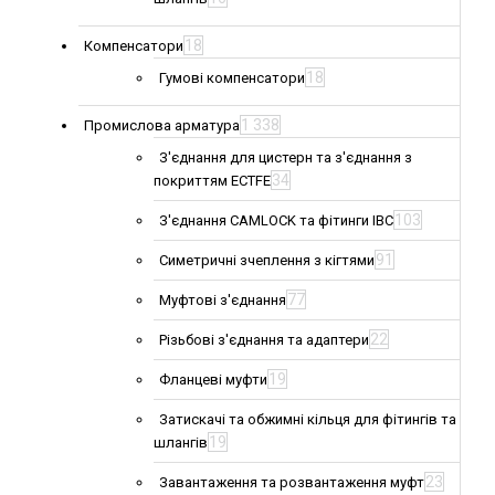
18
Компенсатори
18
Гумові компенсатори
1 338
Промислова арматура
З'єднання для цистерн та з'єднання з
34
покриттям ECTFE
103
З'єднання CAMLOCK та фітинги IBC
91
Симетричні зчеплення з кігтями
77
Муфтові з'єднання
22
Різьбові з'єднання та адаптери
19
Фланцеві муфти
Затискачі та обжимні кільця для фітингів та
19
шлангів
23
Завантаження та розвантаження муфт