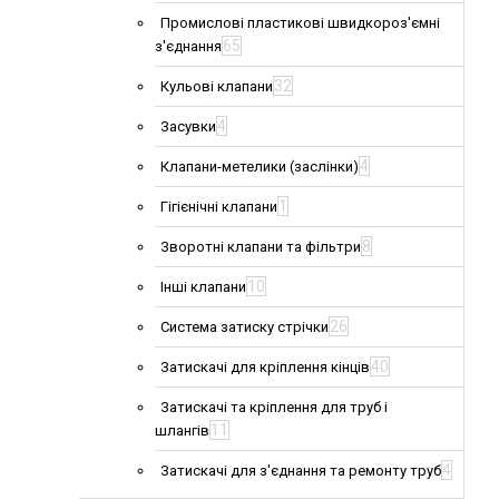
Промислові пластикові швидкороз'ємні
65
з'єднання
32
Кульові клапани
4
Засувки
4
Клапани-метелики (заслінки)
1
Гігієнічні клапани
8
Зворотні клапани та фільтри
10
Інші клапани
26
Система затиску стрічки
40
Затискачі для кріплення кінців
Затискачі та кріплення для труб і
11
шлангів
4
Затискачі для з'єднання та ремонту труб