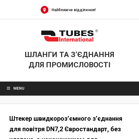
Skip
to
Найближче відділення!
content
ШЛАНГИ ТА З’ЄДНАННЯ
ДЛЯ ПРОМИСЛОВОСТІ
MENU
Штекер швидкороз’ємного з’єднання
для повітря DN7,2 Євростандарт, без