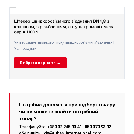
Штекер швидкороз’ємного з’єднання DN4,8 з
клапаном, з різьбленням, латунь хромонікелева,
серія 1100N
Універсальні низького тиску швидкороз'ємні з'єднання |
Усі продукти
Вибрати варіанти →
Потрібна допомога при підборі товару
чи не можете знайти потрібний
товар?
Телефонуйте:
+380 32 245 93 41
,
050 370 93 92
або пишіть:
lviv@tubes-international.com