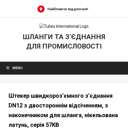
Skip
to
Найближче відділення!
content
ШЛАНГИ ТА З’ЄДНАННЯ
ДЛЯ ПРОМИСЛОВОСТІ
MENU
Штекер швидкороз’ємного з’єднання
DN12 з двостороннім відсіченням, з
наконечником для шланга, нікельована
латунь, серія 57KB