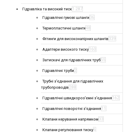
1 287
Гідравліка та високий тиск
36
Гідравлічні гумові шланги
48
Термопластичні шланги
339
Фітинги для високонапірних шлангів
160
Адаптери високого тиску
55
Затискачі для гідравлічних труб
2
Гідравлічні труби
Трубні з'єднання для гідравлічних
288
трубопроводів
162
Гідравлічні швидкороз'ємні з'єднання
11
Гідравлічні поворотні з'єднання
33
Клапани керування напрямком
6
Клапани регулювання тиску