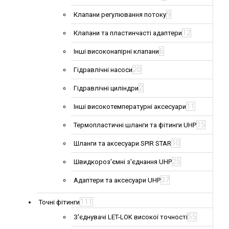
9
Клапани регулювання потоку
12
Клапани та пластинчасті адаптери
6
Інші високонапірні клапани
20
Гідравлічні насоси
2
Гідравлічні циліндри
11
Інші високотемпературні аксесуари
15
Термопластичні шланги та фітинги UHP
10
Шланги та аксесуари SPIR STAR
25
Швидкороз'ємні з'єднання UHP
37
Адаптери та аксесуари UHP
111
Точні фітинги
55
З'єднувачі LET-LOK високої точності