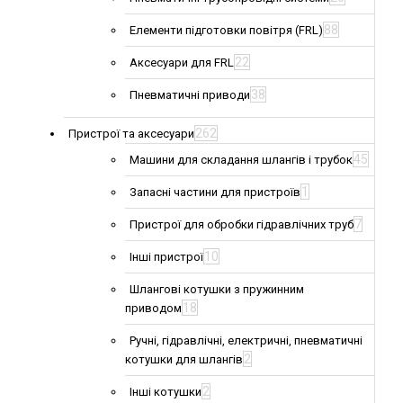
88
Елементи підготовки повітря (FRL)
22
Аксесуари для FRL
38
Пневматичні приводи
262
Пристрої та аксесуари
45
Машини для складання шлангів і трубок
1
Запасні частини для пристроїв
7
Пристрої для обробки гідравлічних труб
10
Інші пристрої
Шлангові котушки з пружинним
18
приводом
Ручні, гідравлічні, електричні, пневматичні
2
котушки для шлангів
2
Інші котушки