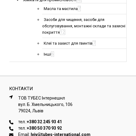
7
Масла та мастила
Засоби для чищення, засоби для
обслуговування, монтажні склади та захисні
12
покриття
7
Клеї та захист для гвинтів
6
Інші
КОНТАКТИ
ТОВ ТУБЕС Iнтернешнл
вул. Б. Хмельницького, 106
79024, Львiв
тел.:
+380 32 245 93 41
тел.:
+380 50 370 93 92
Email:
lviv@tubes-international.com