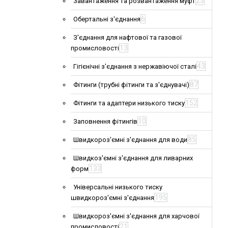
23
Завантаження та розвантаження муфт
6
Обертальні з'єднання
З'єднання для нафтової та газової
13
промисловості
43
Гігієнічні з'єднання з нержавіючої сталі
87
Фітинги (трубні фітинги та з'єднувачі)
152
Фітинги та адаптери низького тиску
10
Заповнення фітингів
85
Швидкороз'ємні з'єднання для води
Швидкоз'ємні з'єднання для ливарних
133
форм
Універсальні низького тиску
195
швидкороз'ємні з'єднання
Швидкороз'ємні з'єднання для харчової
21
промисловості