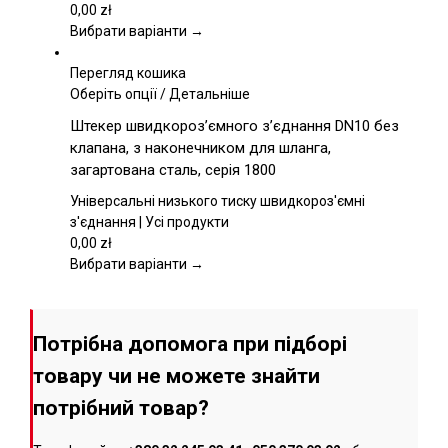
вибрати
0,00
zł
на
Вибрати варіанти →
сторінці
товару
Перегляд кошика
Цей
Оберіть опції
/
Детальніше
товар
Штекер швидкороз’ємного з’єднання DN10 без
має
клапана, з наконечником для шланга,
кілька
загартована сталь, серія 1800
варіантів.
Параметри
Універсальні низького тиску швидкороз'ємні
можна
з'єднання | Усі продукти
вибрати
0,00
zł
на
Вибрати варіанти →
сторінці
товару
Потрібна допомога при підборі
товару чи не можете знайти
потрібний товар?