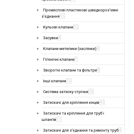
Промислові пластикові швидкороз'ємні
65
з'єднання
32
Кульові клапани
4
Засувки
4
Клапани-метелики (заслінки)
1
Гігієнічні клапани
8
Зворотні клапани та фільтри
10
Інші клапани
26
Система затиску стрічки
40
Затискачі для кріплення кінців
Затискачі та кріплення для труб і
11
шлангів
4
Затискачі для з'єднання та ремонту труб