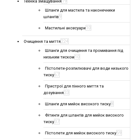
19
Техніка змащування
Шланги для мастила та наконечники
9
шлангів
10
Мастильні аксесуари
224
Очищення та миття
Шланги для очищення та промивання під
10
низьким тиском
Пістолети-розпилювачі для води низького
67
тиску
Пристрої для пінного миття та
33
дозування
8
Шланги для мийок високого тиску
Фітинги для шлангів для мийок високого
37
тиску
59
Пістолети для мийок високого тиску