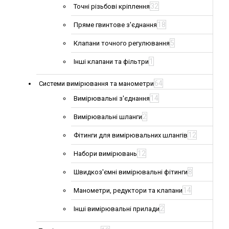
32
Точні різьбові кріплення
18
Пряме гвинтове з'єднання
5
Клапани точного регулювання
1
Інші клапани та фільтри
64
Системи вимірювання та манометри
14
Вимірювальні з'єднання
2
Вимірювальні шланги
12
Фітинги для вимірювальних шлангів
12
Набори вимірювань
8
Швидкоз'ємні вимірювальні фітинги
14
Манометри, редуктори та клапани
2
Інші вимірювальні прилади