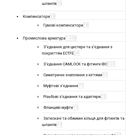
16
шлангів
18
Компенсатори
18
Гумові компенсатори
1 338
Промислова арматура
З'єднання для цистерн та з'єднання з
34
покриттям ECTFE
103
З'єднання CAMLOCK та фітинги IBC
91
Симетричні зчеплення з кігтями
77
Муфтові з'єднання
22
Різьбові з'єднання та адаптери
19
Фланцеві муфти
Затискачі та обжимні кільця для фітингів та
19
шлангів