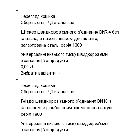
Перегляд кошика
Цей
Оберіть опції
/
Детальніше
товар
Штекер швидкороз’ємного з’єднання DN7,4 без
має
клапана, з наконечником для шланга,
кілька
загартована сталь, серія 1300
варіантів.
Параметри
Універсальні низького тиску швидкороз'ємні
можна
з'єднання | Усі продукти
вибрати
0,00
zł
на
Вибрати варіанти →
сторінці
товару
Перегляд кошика
Цей
Оберіть опції
/
Детальніше
товар
Гніздо швидкороз’ємного з’єднання DN10 з
має
клапаном, з різьбленням, нікельована латунь,
кілька
серія 1800
варіантів.
Параметри
Універсальні низького тиску швидкороз'ємні
можна
з'єднання | Усі продукти