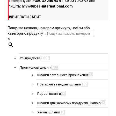
Телефонуйте:
+380 32 245 93 41
,
050 370 93 92
або
пишіть:
lviv@tubes-international.com
ВИСЛАТИ ЗАПИТ
Пошук за назвою, номером артикулу, носієм або
категорією продукту ...
×
4 606
Усі продукти
708
Промислові шланги
45
Шланги загального призначення
189
Повітряні та водяні шланги
32
Парові шланги
43
Шланги для харчових продуктів і напоїв
18
Хімічні шланги