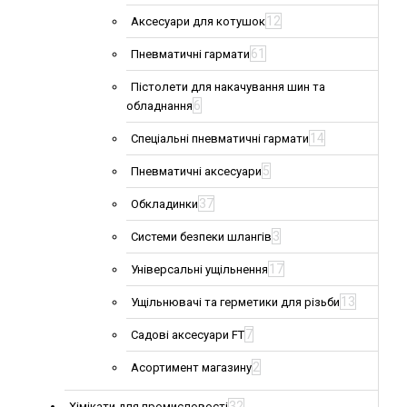
12
Аксесуари для котушок
61
Пневматичні гармати
Пістолети для накачування шин та
6
обладнання
14
Спеціальні пневматичні гармати
5
Пневматичні аксесуари
37
Обкладинки
3
Системи безпеки шлангів
17
Універсальні ущільнення
13
Ущільнювачі та герметики для різьби
7
Садові аксесуари FT
2
Асортимент магазину
32
Хімікати для промисловості